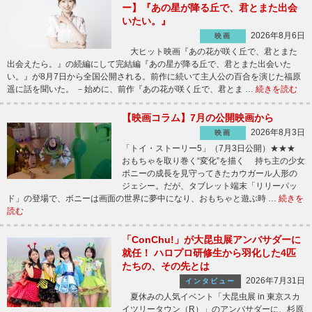
ー】『あの星が降る丘で、君とまた出会
いたい。』
2026年8月6日
映画
大ヒット映画『あの花が咲く丘で、君とまた
出会えたら。』の続編にして完結編『あの星が降る丘で、君とまた出会いた
い。』が8月7日から全国公開される。前作に続いて主人公の百合を演じた福原
遥に話を聞いた。 －始めに、前作『あの花が咲く丘で、君とま …
続きを読む
【映画コラム】7月の公開映画から
2026年8月3日
映画
「トイ・ストーリー5」（7月3日公開）★★★
おもちゃを取り巻く“変化”を描く 持ち主の少女
ボニーの成長を見守ってきたカウガール人形の
ジェシー。だが、タブレット端末「リリーパッ
ド」の登場で、ボニーは画面の世界に夢中になり、おもちゃと遊ぶ時 …
続きを
読む
「ConChu!」が大昆虫展アンバサダーに
就任！ ハロプロ研修生から羽化した4匹
たちの、その先とは
2026年7月31日
インタビュー
夏休みの人気イベント「大昆虫展 in 東京スカ
イツリータウン（R）」のアンバサダーに、杉原