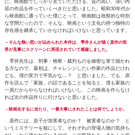
に、映画館でしっかり見ていただける、質の高い、深い内
容の作品を作っていくべきだと思いました。昭和30年代か
ら映画館に通っていた僕にとって、映画館は祝祭的な特別
な空間だったので、そんな、映画という文化の持つ独特の
存在感を継承していかなければいけないと思っています。
－そんな熱い思いが込められた本作は、雫井さんが描く原作の世
界が見事にスクリーンに再現されていて感服しました。
雫井先生は、刑事・検察・裁判ものを緻密な筆で描かれ
る方なので、最初は、チャレンジしたい作家の作品だけれ
ども、僕の実力で平気かな…？ と思いました。でも、原
作を読んで「家族」の話であることを知ると、僕も家族の
一員だからやらなければいけないし、この映画を作らなけ
れば次の作品作りに行けないと思いました。
－映画化するに当たり、一番大事にされたことは何でしょうか。
原作には、息子が加害者なのか？ 被害者なのか？ と
いうミステリーを核にして、それぞれの登場人物の気持ち