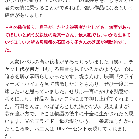
がしっかり描かれているので、この気持ちを、きちんと役
者の表情に乗せることができれば、強い作品になるという
確信がありました。
－その確信通り、息子が、たとえ被害者だとしても、無実であっ
てほしいと願う父親役の堤真一さん、殺人犯でもいいから生きて
いてほしいと祈る母親役の石田ゆり子さんの芝居が感動的でし
た。
大変レベルの高い役者がそろっちゃいました（笑）。チ
ケット代が何万円もする舞台を見ているかのような、心に
迫る芝居が素晴らしかったです。堤さんは、映画『クライ
マーズ・ハイ』を見て感激したこともあり、ぜひ一度ご一
緒したいと思っていました。せりふ一言にかける熱意や、
考えにより、作品を高いところにまで押し上げてくれまし
た。石田さんは、のほほんとした温かな人に見えますが、
芯が強い方で、そこは物語の後半に十全に生かされたと思
います。父のプライド、母の愛という、一番表現したかっ
たところを、お二人は100パーセント表現してくれまし
た。