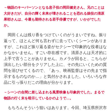
－物語のキーパーソンとなる息子役の岡田健史さん、兄のことは
大好きだが、自分の輝く未来が壊されることを恐れる娘役の清原
果耶さんは、今最も期待される若手俳優ですが、いかがでした
か。
岡田くんは残り香をつけていくのがうまいですね。振り
返って、ほとんど何も言わずに去っていくシーンがありま
すが、これほど振り返る姿がセクシーで印象的な役者はな
かなかいません。すごい存在感です。清原さんは天才的に
上手で言うことがありません。カメラが回ると、こちらが
演出したい部分をクリアした上に、その先にいくための質
問を浴びせてくるので、「あっ、映画監督はその先まで指
示するものなのか…」と気付かされました。いろいろな作
品に引っ張りだこの理由が分かります。
－シーンの合間に差し込まれる風景映像も印象的でした。まるで
物語の行く末を暗示しているかのようで…。
もちろんそういう狙いはあります。今回、埼玉県所沢市