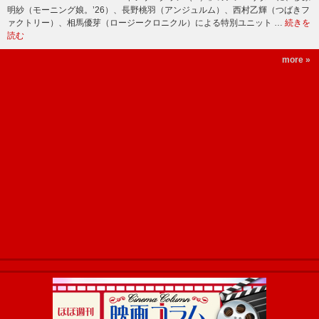
明紗（モーニング娘。’26）、長野桃羽（アンジュルム）、西村乙輝（つばきフ
ァクトリー）、相馬優芽（ロージークロニクル）による特別ユニット …
続きを
読む
more »