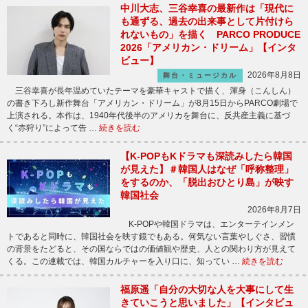
中川大志、三谷幸喜の最新作は「現代に
も通ずる、過去の出来事として片付けら
れないもの」を描く PARCO PRODUCE
2026「アメリカン・ドリーム」【インタ
ビュー】
2026年8月8日
舞台・ミュージカル
三谷幸喜が長年温めていたテーマを豪華キャストで描く、渾身（こんしん）
の書き下ろし新作舞台「アメリカン・ドリーム」が8月15日からPARCO劇場で
上演される。本作は、1940年代後半のアメリカを舞台に、反共産主義に基づ
く“赤狩り”によって告 …
続きを読む
【K-POPもKドラマも深読みしたら韓国
が見えた】＃韓国人はなぜ「呼称整理」
をするのか、「脱出おひとり島」が映す
韓国社会
2026年8月7日
K-POPや韓国ドラマは、エンターテインメン
トであると同時に、韓国社会を映す鏡でもある。何気ない言葉やしぐさ、習慣
の背景をたどると、その国ならではの価値観や歴史、人との関わり方が見えて
くる。この連載では、韓国カルチャーを入り口に、知ってい …
続きを読む
福原遥「自分の大切な人を大事にして生
きていこうと思いました」【インタビュ