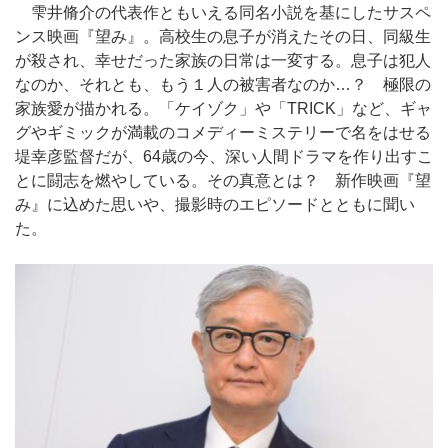
雫井脩介の代表作ともいえる同名小説を基にしたサスペ
ンス映画『望み』。高校生の息子が消えたその日、同級生
が殺され、幸せだった家族の日常は一変する。息子は犯人
なのか、それとも、もう１人の被害者なのか…？ 極限の
家族愛が描かれる。「ケイゾク」や「TRICK」など、ギャ
グやギミックが満載のコメディーミステリーで名をはせる
堤幸彦監督だが、64歳の今、深い人間ドラマを作り出すこ
とに闘志を燃やしている。その真意とは？ 新作映画『望
み』に込めた思いや、撮影時のエピソードとともに聞い
た。