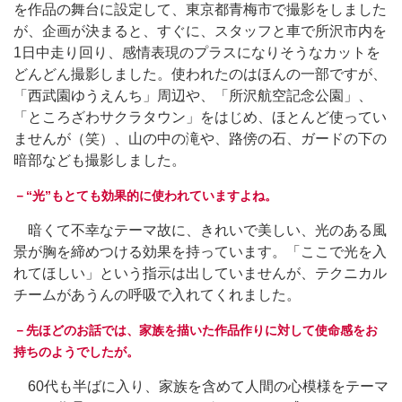
を作品の舞台に設定して、東京都青梅市で撮影をしました
が、企画が決まると、すぐに、スタッフと車で所沢市内を
1日中走り回り、感情表現のプラスになりそうなカットを
どんどん撮影しました。使われたのはほんの一部ですが、
「西武園ゆうえんち」周辺や、「所沢航空記念公園」、
「ところざわサクラタウン」をはじめ、ほとんど使ってい
ませんが（笑）、山の中の滝や、路傍の石、ガードの下の
暗部なども撮影しました。
－“光”もとても効果的に使われていますよね。
暗くて不幸なテーマ故に、きれいで美しい、光のある風
景が胸を締めつける効果を持っています。「ここで光を入
れてほしい」という指示は出していませんが、テクニカル
チームがあうんの呼吸で入れてくれました。
－先ほどのお話では、家族を描いた作品作りに対して使命感をお
持ちのようでしたが。
60代も半ばに入り、家族を含めて人間の心模様をテーマ