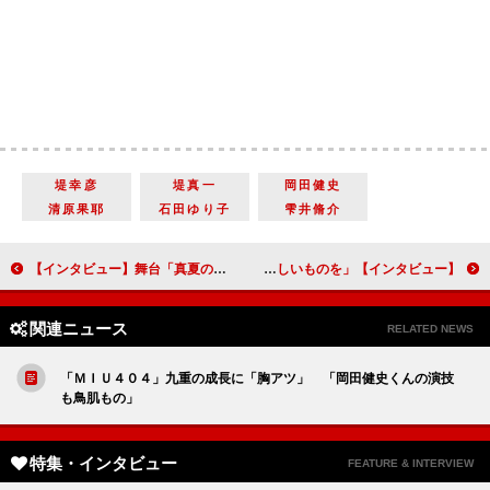
堤幸彦
堤真一
岡田健史
清原果耶
石田ゆり子
雫井脩介
【インタビュー】舞台「真夏の夜の夢」鈴木杏「これまでに見たことがない世界観を体験できる演劇になる」
【インタビュー】恋を読むvol.３「秒速５センチメートル」海宝直人＆黒羽麻璃央、朗読劇として初の舞台化に挑む！「アニメの空気を大切にしつつ、新しいものを」
関連ニュース
RELATED NEWS
「ＭＩＵ４０４」九重の成長に「胸アツ」 「岡田健史くんの演技
も鳥肌もの」
特集・インタビュー
FEATURE & INTERVIEW