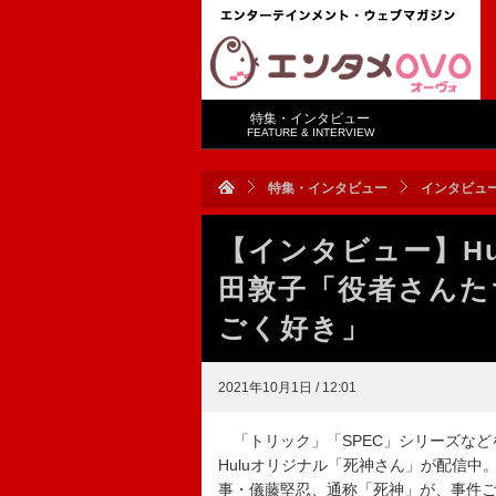
特集・インタビュー
FEATURE & INTERVIEW
特集・インタビュー
インタビュ
【インタビュー】H
田敦子「役者さんた
ごく好き」
2021年10月1日 / 12:01
「トリック」「SPEC」シリーズなど
Huluオリジナル「死神さん」が配信
事・儀藤堅忍、通称「死神」が、事件ご