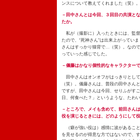
ンスについて教えてくれました（笑）
－田中さんとは今回、３回目の共演と
たか。
私が（撮影に）入ったときには、監督
たので、“死神さん”は出来上がってい
さんはすっかり猫背で…（笑）。なの
っていった感じでした。
－儀藤はかなり個性的なキャラクター
田中さんはオンオフがはっきりとして
（笑）。儀藤さんは、普段の田中さん
ですが、田中さんは今回、せりふがす
日、何食べた？」というような、たわ
－ところで、メイも含めて、前田さん
役を演じるときには、どのようにして
（癖が強い役は）感情に波があること
を見せるのが得意な方ではないので、