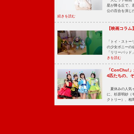
大ヒット映画『
星が降る丘で、
公の百合を演じ
続きを読む
【映画コラム
「トイ・ストーリ
の少女ボニーの
「リリーパッド
きを読む
「ConChu
4匹たちの、
夏休みの人気イ
に、杉原明紗（
クトリー）、相