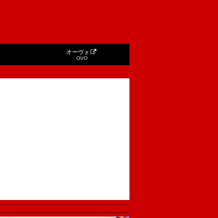
オーヴォ
OVO