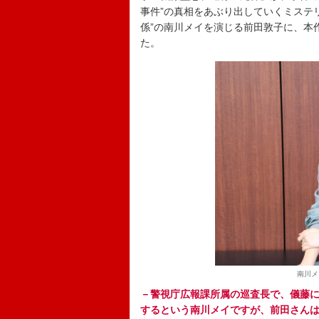
事件”の真相をあぶり出していくミステ
係”の南川メイを演じる前田敦子に、本
た。
南川メ
－警視庁広報課所属の巡査長で、儀藤に
するという南川メイですが、前田さん