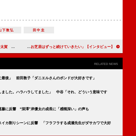
山下敦弘
田中圭
感じている」
【インタビュー】舞台「ジュリアス・シーザー」松井玲奈「お芝居はずっと続けていきたい」
RELATED NEWS
に最後」 前田敦子「ダニエルさんのボンドが大好きです」
しました。ハラハラしてました」 中谷「それ、どういう意味です
葛藤に反響 “深澤”岸優太の成長に「感慨深い」の声も
のスイカ割りシーンに反響 「フラフラする成瀬先生がダサカワで大好