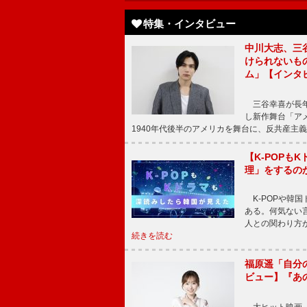
特集・インタビュー
中川大志、三
けられないもの
ム」【インタ
三谷幸喜が長年
し新作舞台「アメ
1940年代後半のアメリカを舞台に、反共産主義
【K-POP
理」をするの
K-POPや韓
ある。何気ない
人との関わり方
続きを読む
福原遥「自分
ビュー】『あ