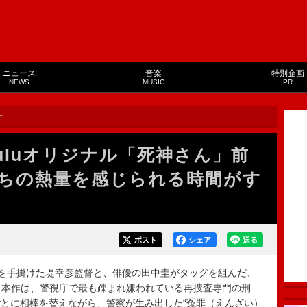
ニュース
音楽
特別企画
NEWS
MUSIC
PR
ー
uluオリジナル「死神さん」前
ちの熱量を感じられる時間がす
ポスト
シェア
送る
を手掛けた堤幸彦監督と、俳優の田中圭がタッグを組んだ、
中。本作は、警視庁で最も疎まれ嫌われている再捜査専門の刑
とに相棒を替えながら、警察が生み出した“冤罪（えんざい）