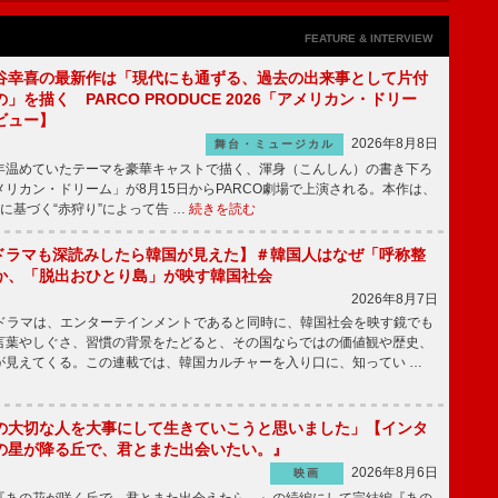
FEATURE & INTERVIEW
谷幸喜の最新作は「現代にも通ずる、過去の出来事として片付
」を描く PARCO PRODUCE 2026「アメリカン・ドリー
ビュー】
2026年8月8日
舞台・ミュージカル
温めていたテーマを豪華キャストで描く、渾身（こんしん）の書き下ろ
リカン・ドリーム」が8月15日からPARCO劇場で上演される。本作は、
に基づく“赤狩り”によって告 …
続きを読む
もKドラマも深読みしたら韓国が見えた】＃韓国人はなぜ「呼称整
か、「脱出おひとり島」が映す韓国社会
2026年8月7日
国ドラマは、エンターテインメントであると同時に、韓国社会を映す鏡でも
言葉やしぐさ、習慣の背景をたどると、その国ならではの価値観や歴史、
が見えてくる。この連載では、韓国カルチャーを入り口に、知ってい …
の大切な人を大事にして生きていこうと思いました」【インタ
の星が降る丘で、君とまた出会いたい。』
2026年8月6日
映画