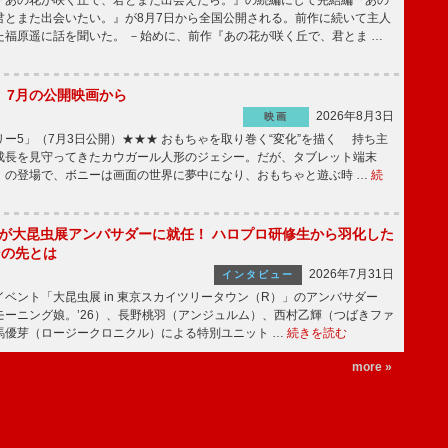
あの花が咲く丘で、君とまた出会えたら。』の続編にして完結編『あの
君とまた出会いたい。』が8月7日から全国公開される。前作に続いて主人
た福原遥に話を聞いた。 －始めに、前作『あの花が咲く丘で、君とま …
】7月の公開映画から
2026年8月3日
映画
ー5」（7月3日公開）★★★ おもちゃを取り巻く“変化”を描く 持ち主
成長を見守ってきたカウガール人形のジェシー。だが、タブレット端末
」の登場で、ボニーは画面の世界に夢中になり、おもちゃと遊ぶ時 …
続
!」が大昆虫展アンバサダーに就任！ ハロプロ研修生から羽化した
その先とは
2026年7月31日
インタビュー
ベント「大昆虫展 in 東京スカイツリータウン（R）」のアンバサダー
モーニング娘。’26）、長野桃羽（アンジュルム）、西村乙輝（つばきファ
馬優芽（ロージークロニクル）による特別ユニット …
続きを読む
more »