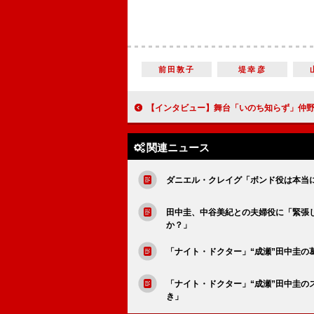
前田敦子
堤幸彦
【インタビュー】舞台「いのち知らず」仲野太賀 親友役の勝地涼に「シンパシーを
関連ニュース
ダニエル・クレイグ「ボンド役は本当
田中圭、中谷美紀との夫婦役に「緊張
か？」
「ナイト・ドクター」“成瀬”田中圭の
「ナイト・ドクター」“成瀬”田中圭
き」