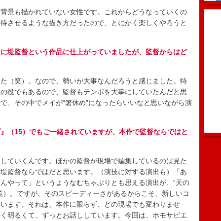
背景も描かれていない女性です。これからどうなっていくの
期待させるような描き方だったので、とにかく楽しくやろうと
さに堤監督という作品に仕上がっていましたが、監督からはど
た（笑）。なので、勢いが大事なんだろうと感じました。特
視の役でもあるので、監督もテンポを大事にしていたんだと思
で、その中でメイが“箸休め”になったらいいなと思いながら演
』（15）でもご一緒されていますが、本作で監督ならではと
していくんです。ほかの監督が現場で編集しているのは見た
は堤監督ならではだと思います。（演技に対する演出も）「あ
んやって」というようなむちゃぶりとも思える演出が、“天の
笑）。ですが、そのスピーディーさがあるからこそ、新しいコ
思います。それは、本作に限らず、どの現場でも変わりませ
かく明るくて、ずっとお話ししています。今回は、ホモサピエ