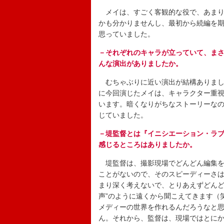
メイは、すごく客観的な役で、あまり
かも分かりませんし、最初から続編を
思っていました。
－それぞれのキャラが立っていて、ま
んな演出がありましたか。
むちゃぶりに近い演出が結構ありまし
に今回演じたメイは、キャラクター重
います。暗くなりがちなストーリーなの
じていました。
－堤監督とは『イニシエーション・ラブ
感じるところはありましたか。
堤監督は、撮影現場でどんどん編集を
ことがないので、そのスピーディーさ
まり深く考えないで、とりあえずどんど
声”のように遠くから聞こえてきます（
メディーの世界を作れるんだろうなと
ん。それから、監督は、現場ではとに