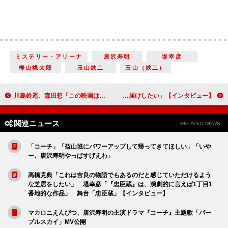
ミステリー・アリーナ
唐沢寿明
堤幸彦
樺山桃太郎
玉山鉄二
玉山（鉄二）
川島鈴遥、森田想「この映画は、ちょっと落ち込んだ時とかに見るといいかもしれません。きっと心が軽くなります」【インタビュー】『いろは』
宮野真守＆神山智洋、初共演の二人が作り上げる、劇団☆新感線のドタバタ音楽活劇ミステリー 「多幸感にあふれた作品をお届けしたい」【インタビュー】
関連ニュース
RELATED NEWS
「コーチ」「益山班にパワーアップして帰ってきてほしい」「いや
ー、唐沢寿明やっぱすげえわ」
高橋克典「これは吉良の物語でもあるのだと感じていただけるよう
な芝居をしたい」 堤幸彦「『忠臣蔵』は、演劇的に言えば1丁目1
番地的な作品」 舞台「忠臣蔵」【インタビュー】
マカロニえんぴつ、唐沢寿明の主演ドラマ『コーチ』主題歌「パー
プルスカイ」MV公開