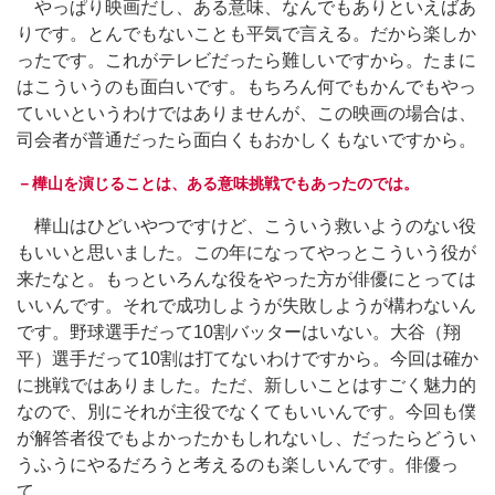
やっぱり映画だし、ある意味、なんでもありといえばあ
りです。とんでもないことも平気で言える。だから楽しか
ったです。これがテレビだったら難しいですから。たまに
はこういうのも面白いです。もちろん何でもかんでもやっ
ていいというわけではありませんが、この映画の場合は、
司会者が普通だったら面白くもおかしくもないですから。
－樺山を演じることは、ある意味挑戦でもあったのでは。
樺山はひどいやつですけど、こういう救いようのない役
もいいと思いました。この年になってやっとこういう役が
来たなと。もっといろんな役をやった方が俳優にとっては
いいんです。それで成功しようが失敗しようが構わないん
です。野球選手だって10割バッターはいない。大谷（翔
平）選手だって10割は打てないわけですから。今回は確か
に挑戦ではありました。ただ、新しいことはすごく魅力的
なので、別にそれが主役でなくてもいいんです。今回も僕
が解答者役でもよかったかもしれないし、だったらどうい
うふうにやるだろうと考えるのも楽しいんです。俳優っ
て。