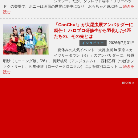
ジェシー。だが、タブレット端末「リリーパッ
ド」の登場で、ボニーは画面の世界に夢中になり、おもちゃと遊ぶ時 …
続きを
読む
「ConChu!」が大昆虫展アンバサダーに
就任！ ハロプロ研修生から羽化した4匹
たちの、その先とは
2026年7月31日
インタビュー
夏休みの人気イベント「大昆虫展 in 東京スカ
イツリータウン（R）」のアンバサダーに、杉原
明紗（モーニング娘。’26）、長野桃羽（アンジュルム）、西村乙輝（つばきフ
ァクトリー）、相馬優芽（ロージークロニクル）による特別ユニット …
続きを
読む
more »