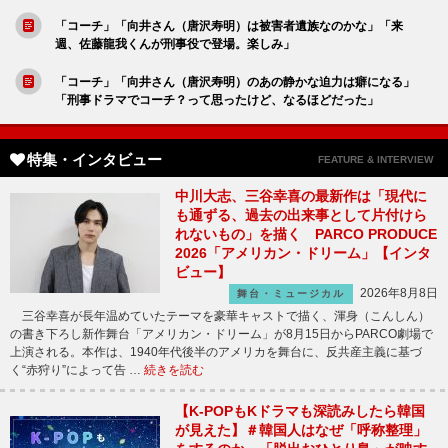
「コーチ」「向井さん（唐沢寿明）は被害者遺族なのかな」「来
週、佐藤龍我くんが刑事役で登場。楽しみ」
「コーチ」「向井さん（唐沢寿明）のあの静かな迫力は癖になる」
「刑事ドラマでコーチ？って思ったけど、なるほどだった」
特集・インタビュー
FEATURE & INTERVIEW
中川大志、三谷幸喜の最新作は「現代に
も通ずる、過去の出来事として片付けら
れないもの」を描く PARCO PRODUCE
2026「アメリカン・ドリーム」【インタ
ビュー】
2026年8月8日
舞台・ミュージカル
三谷幸喜が長年温めていたテーマを豪華キャストで描く、渾身（こんしん）
の書き下ろし新作舞台「アメリカン・ドリーム」が8月15日からPARCO劇場で
上演される。本作は、1940年代後半のアメリカを舞台に、反共産主義に基づ
く“赤狩り”によって告 …
続きを読む
【K-POPもKドラマも深読みしたら韓国
が見えた】＃韓国人はなぜ「呼称整理」