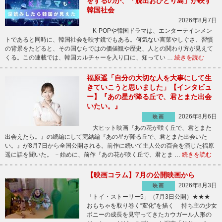
をするのか、「脱出おひとり島」が映す
韓国社会
2026年8月7日
K-POPや韓国ドラマは、エンターテインメン
トであると同時に、韓国社会を映す鏡でもある。何気ない言葉やしぐさ、習慣
の背景をたどると、その国ならではの価値観や歴史、人との関わり方が見えて
くる。この連載では、韓国カルチャーを入り口に、知ってい …
続きを読む
福原遥「自分の大切な人を大事にして生
きていこうと思いました」【インタビュ
ー】『あの星が降る丘で、君とまた出会
いたい。』
2026年8月6日
映画
大ヒット映画『あの花が咲く丘で、君とまた
出会えたら。』の続編にして完結編『あの星が降る丘で、君とまた出会いた
い。』が8月7日から全国公開される。前作に続いて主人公の百合を演じた福原
遥に話を聞いた。 －始めに、前作『あの花が咲く丘で、君とま …
続きを読む
【映画コラム】7月の公開映画から
2026年8月3日
映画
「トイ・ストーリー5」（7月3日公開）★★★
おもちゃを取り巻く“変化”を描く 持ち主の少女
ボニーの成長を見守ってきたカウガール人形の