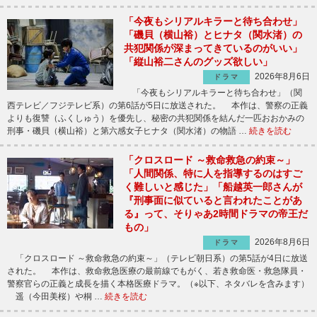
「今夜もシリアルキラーと待ち合わせ」
「磯貝（横山裕）とヒナタ（関水渚）の
共犯関係が深まってきているのがいい」
「縦山裕二さんのグッズ欲しい」
2026年8月6日
ドラマ
「今夜もシリアルキラーと待ち合わせ」（関
西テレビ／フジテレビ系）の第6話が5日に放送された。 本作は、警察の正義
よりも復讐（ふくしゅう）を優先し、秘密の共犯関係を結んだ一匹おおかみの
刑事・磯貝（横山裕）と第六感女子ヒナタ（関水渚）の物語 …
続きを読む
「クロスロード ～救命救急の約束～」
「人間関係、特に人を指導するのはすご
く難しいと感じた」「船越英一郎さんが
『刑事面に似ていると言われたことがあ
る』って、そりゃあ2時間ドラマの帝王だ
もの」
2026年8月6日
ドラマ
「クロスロード ～救命救急の約束～」（テレビ朝日系）の第5話が4日に放送
された。 本作は、救命救急医療の最前線でもがく、若き救命医・救急隊員・
警察官らの正義と成長を描く本格医療ドラマ。（※以下、ネタバレを含みます）
遥（今田美桜）や桐 …
続きを読む