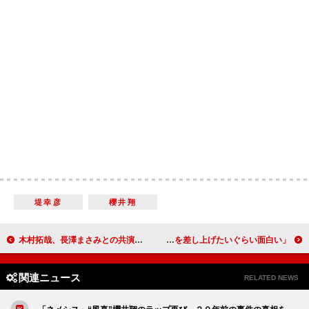
堤幸彦
櫻井翔
木村拓哉、長澤まさみとの共演は「非常に気持ちよくセッションが進む感じ」 長澤「木村さんは柔軟なスポンジのよう」
大泉洋、特に気になるキャラクターは「ローズ」 「演劇大賞を差し上げたいぐらい面白い」
関連ニュース
RELATED NEWS