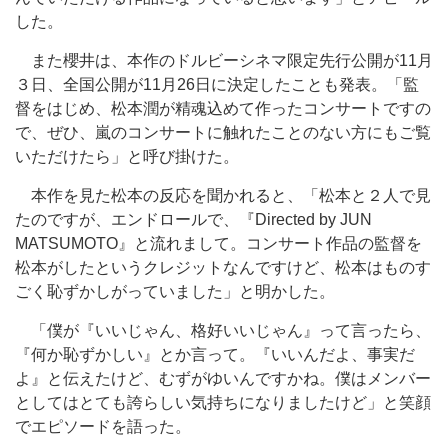
した。
また櫻井は、本作のドルビーシネマ限定先行公開が11月
３日、全国公開が11月26日に決定したことも発表。「監
督をはじめ、松本潤が精魂込めて作ったコンサートですの
で、ぜひ、嵐のコンサートに触れたことのない方にもご覧
いただけたら」と呼び掛けた。
本作を見た松本の反応を聞かれると、「松本と２人で見
たのですが、エンドロールで、『Directed by JUN
MATSUMOTO』と流れまして。コンサート作品の監督を
松本がしたというクレジットなんですけど、松本はものす
ごく恥ずかしがっていました」と明かした。
「僕が『いいじゃん、格好いいじゃん』って言ったら、
『何か恥ずかしい』とか言って。『いいんだよ、事実だ
よ』と伝えたけど、むずがゆいんですかね。僕はメンバー
としてはとても誇らしい気持ちになりましたけど」と笑顔
でエピソードを語った。