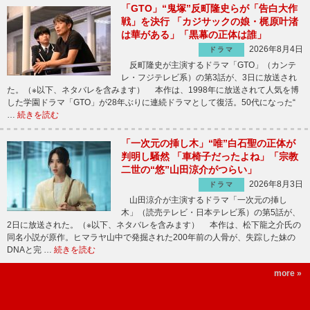
「GTO」“鬼塚”反町隆史らが「告白大作
戦」を決行 「カジサックの娘・梶原叶渚
は華がある」「黒幕の正体は誰」
2026年8月4日
ドラマ
反町隆史が主演するドラマ「GTO」（カンテ
レ・フジテレビ系）の第3話が、3日に放送され
た。（※以下、ネタバレを含みます） 本作は、1998年に放送されて人気を博
した学園ドラマ「GTO」が28年ぶりに連続ドラマとして復活。50代になった“
…
続きを読む
「一次元の挿し木」“唯”白石聖の正体が
判明し騒然 「車椅子だったよね」「宗教
二世の“悠”山田涼介がつらい」
2026年8月3日
ドラマ
山田涼介が主演するドラマ「一次元の挿し
木」（読売テレビ・日本テレビ系）の第5話が、
2日に放送された。（※以下、ネタバレを含みます） 本作は、松下龍之介氏の
同名小説が原作。ヒマラヤ山中で発掘された200年前の人骨が、失踪した妹の
DNAと完 …
続きを読む
more »