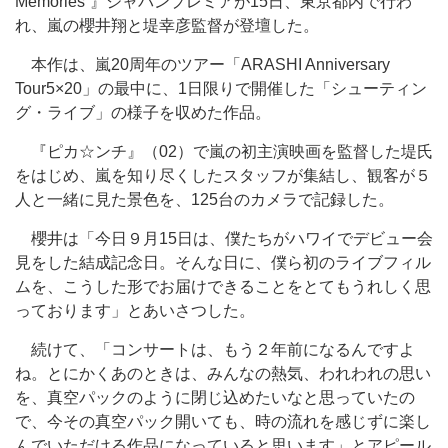
Memories”』ジャパンプレミアが15日、東京都内で行わ
れ、嵐の櫻井翔と堤幸彦監督が登壇した。
本作は、嵐20周年のツアー「ARASHI Anniversary
Tour5×20」の最中に、1日限りで開催した「シューティン
グ・ライブ」の様子を収めた作品。
『ピカ☆ンチ』（02）で嵐の初主演映画を監督した堤氏
をはじめ、嵐を知り尽くしたスタッフが集結し、観客が５
人と一緒に見た景色を、125台のカメラで記録した。
櫻井は「今日９月15日は、僕たちがハワイでデビュー会
見をした結成記念日。そんな日に、僕ら初のライブフィル
ムを、こうした形でお届けできることをとてもうれしく思
っております」とあいさつした。
続けて、「コンサートは、もう２年前になるんですよ
ね。とにかくあのときは、みんなの熱気、われわれの思い
を、真空パックのように閉じ込めたいなと思っていたの
で、今その真空パック開いても、時の流れを感じずに楽し
んでいただける作品になっていると思います」とアピール