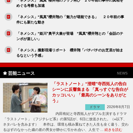
「ネメシス」“風真”櫻井翔のラップ再び ２０年前の事件の真相を
めぐる考察も加速
「ネメシス」“風真”櫻井翔の「魅力が堪能できる」 ２０年前の事
件にも新たな動き
「ネメシス」“姫川”奥平大兼が登場 “風真”櫻井翔との「会話のテ
ンポが楽しい」
「ネメシス」撮影現場リポート 櫻井翔「バチバチのお芝居が始ま
るなという予感」
芸能ニュース
NEWS
「ラストノート」“澄晴”寺西拓人の告白
シーンに反響集まる 「真っすぐな告白が
カッコいい」「最高のシーンをありがと
う」
2026年8月7日
ドラマ
内田有紀と寺西拓人がダブル主演するドラマ
「ラストノート」（フジテレビ系）の第5話が、6日に放送された。（※以下、
ネタバレを含みます） 本作は、環境も積み重ねてきた人生も全く違う、交わ
るはずのなかった歳の差の男女が静かに引かれ合い、人生で …
続きを読む