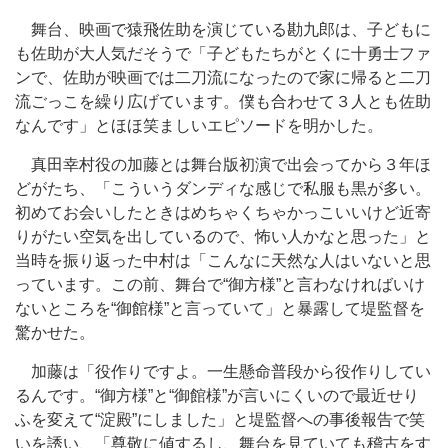
舞台、映画で猿飛佐助を演じている勘九郎は、子どもに
も佐助が大人気だそうで「子どもたちがとくに十勇士ファ
ンで、佐助が映画では二刀流になったので家に帰ると二刀
流ごっこを繰り広げています。僕も合わせて３人とも佐助
なんです」とほほ笑ましいエピソードを明かした。
真田幸村役の加藤とは舞台版初演で出会ってから３年ほ
どがたち、「こういうダンディな感じで私服も黒が多い。
初めてお会いしたときはめちゃくちゃかっこいいけど近寄
りがたい空気を出しているので、怖い人かなと思った」と
当時を振り返った中村は「こんなに天然な人はいないと思
っています。この前、舞台で“御方様”と言わなければいけ
ないところを“御館様”と言っていて」と暴露して堤監督を
驚かせた。
加藤は「役作りですよ。一生懸命普段から役作りしてい
るんです。“御方様”と“御館様”が言いにくいので最近せり
ふを変えて“淀殿”にしました」と堤監督への事後報告で笑
いを誘い、「尊敬に値するし、舞台を見ていても稽古をす