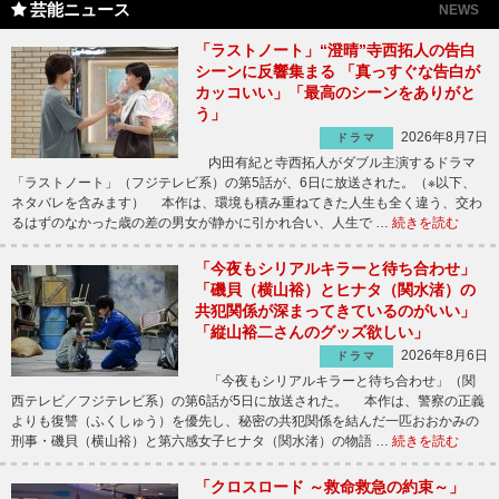
芸能ニュース
NEWS
「ラストノート」“澄晴”寺西拓人の告白
シーンに反響集まる 「真っすぐな告白が
カッコいい」「最高のシーンをありがと
う」
2026年8月7日
ドラマ
内田有紀と寺西拓人がダブル主演するドラマ
「ラストノート」（フジテレビ系）の第5話が、6日に放送された。（※以下、
ネタバレを含みます） 本作は、環境も積み重ねてきた人生も全く違う、交わ
るはずのなかった歳の差の男女が静かに引かれ合い、人生で …
続きを読む
「今夜もシリアルキラーと待ち合わせ」
「磯貝（横山裕）とヒナタ（関水渚）の
共犯関係が深まってきているのがいい」
「縦山裕二さんのグッズ欲しい」
2026年8月6日
ドラマ
「今夜もシリアルキラーと待ち合わせ」（関
西テレビ／フジテレビ系）の第6話が5日に放送された。 本作は、警察の正義
よりも復讐（ふくしゅう）を優先し、秘密の共犯関係を結んだ一匹おおかみの
刑事・磯貝（横山裕）と第六感女子ヒナタ（関水渚）の物語 …
続きを読む
「クロスロード ～救命救急の約束～」