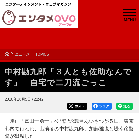
MENU
ニュース
TOPICS
中村勘九郎「３人とも佐助なんで
す」 自宅で二刀流ごっこ
2016年10月5日 / 22:42
ポスト
シェア
送る
映画『真田十勇士』公開記念舞台あいさつが５日、東京
都内で行われ、出演者の中村勘九郎、加藤雅也と堤幸彦監
督が出席した。