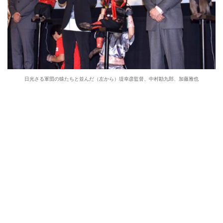
日光さる軍団の猿たちと並んだ（左から）堤幸彦監督、中村勘九郎、加藤雅也