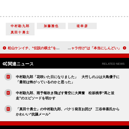
中村勘九郎
加藤雅也
堤幸彦
真田十勇士
松山ケンイチ、“伝説の棋士”を熱演 「この人のため、全て捨てられるという思い」
中井貴一、女子アナの卵に真剣アドバイス 自己ＰＲのための“キャラ付け”は「本当にしんどい」
関連ニュース
RELATED NEWS
中村勘九郎「花咲いた日になりました」 大竹しのぶは大島優子に
「最初は怖がっているのかと思った」
中村勘九郎、雨予報吹き飛ばす青空に大興奮 松坂桃李“馬と並
走”のエピソードを明かす
「真田十勇士」の中村勘九郎、パクリ発言お詫び 三谷幸喜氏から
かわいい“抗議メール”