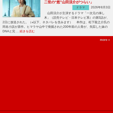
二世の“悠”山田涼介がつらい」
2026年8月3日
ドラマ
山田涼介が主演するドラマ「一次元の挿し
木」（読売テレビ・日本テレビ系）の第5話が、
2日に放送された。（※以下、ネタバレを含みます） 本作は、松下龍之介氏の
同名小説が原作。ヒマラヤ山中で発掘された200年前の人骨が、失踪した妹の
DNAと完 …
続きを読む
more »