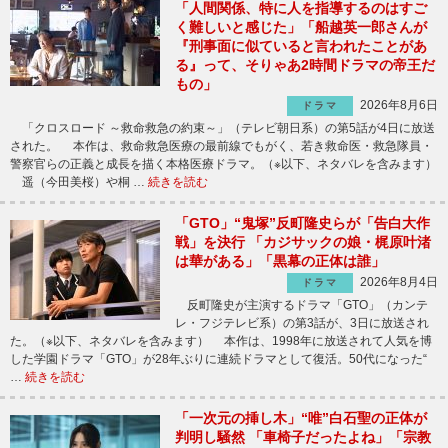
「人間関係、特に人を指導するのはすご
く難しいと感じた」「船越英一郎さんが
『刑事面に似ていると言われたことがあ
る』って、そりゃあ2時間ドラマの帝王だ
もの」
2026年8月6日
ドラマ
「クロスロード ～救命救急の約束～」（テレビ朝日系）の第5話が4日に放送
された。 本作は、救命救急医療の最前線でもがく、若き救命医・救急隊員・
警察官らの正義と成長を描く本格医療ドラマ。（※以下、ネタバレを含みます）
遥（今田美桜）や桐 …
続きを読む
「GTO」“鬼塚”反町隆史らが「告白大作
戦」を決行 「カジサックの娘・梶原叶渚
は華がある」「黒幕の正体は誰」
2026年8月4日
ドラマ
反町隆史が主演するドラマ「GTO」（カンテ
レ・フジテレビ系）の第3話が、3日に放送され
た。（※以下、ネタバレを含みます） 本作は、1998年に放送されて人気を博
した学園ドラマ「GTO」が28年ぶりに連続ドラマとして復活。50代になった“
…
続きを読む
「一次元の挿し木」“唯”白石聖の正体が
判明し騒然 「車椅子だったよね」「宗教