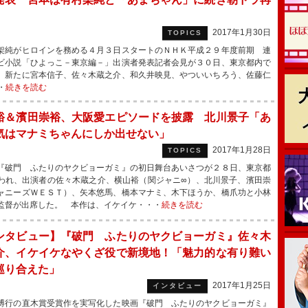
2017年1月30日
TOPICS
純がヒロインを務める４月３日スタートのＮＨＫ平成２９年度前期 連
ビ小説「ひよっこ－東京編－」出演者発表記者会見が３０日、東京都内で
、新たに宮本信子、佐々木蔵之介、和久井映見、やついいちろう、佐藤仁
・
続きを読む
裕＆濱田崇裕、大阪愛エピソードを披露 北川景子「あ
気はマナミちゃんにしか出せない」
2017年1月28日
TOPICS
破門 ふたりのヤクビョーガミ』の初日舞台あいさつが２８日、東京都
われ、出演者の佐々木蔵之介、横山裕（関ジャニ∞）、北川景子、濱田崇
ャニーズＷＥＳＴ）、矢本悠馬、橋本マナミ、木下ほうか、橋爪功と小林
監督が出席した。 本作は、イケイケ・・・
続きを読む
ンタビュー】『破門 ふたりのヤクビョーガミ』佐々木
介、イケイケなやくざ役で新境地！「魅力的な有り難い
巡り合えた」
2017年1月25日
インタビュー
行の直木賞受賞作を実写化した映画『破門 ふたりのヤクビョーガミ』