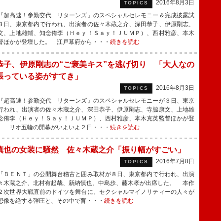
2016年8月3日
TOPICS
超高速！参勤交代 リターンズ』のスペシャルセレモニー＆完成披露試
３日、東京都内で行われ、出演者の佐々木蔵之介、深田恭子、伊原剛志、
文、上地雄輔、知念侑李（Ｈｅｙ！Ｓａｙ！ＪＵＭＰ）、西村雅彦、本木
督ほかが登壇した。 江戸幕府から・・・
続きを読む
恭子、伊原剛志の“ご褒美キス”を逃げ切り 「大人なの
張っている姿がすてき」
2016年8月3日
TOPICS
超高速！参勤交代 リターンズ』のスペシャルセレモニーが３日、東京
行われ、出演者の佐々木蔵之介、深田恭子、伊原剛志、寺脇康文、上地雄
念侑李（Ｈｅｙ！Ｓａｙ！ＪＵＭＰ）、西村雅彦、本木克英監督ほかが登
。 リオ五輪の開幕がいよいよ２日・・・
続きを読む
慎也の女装に騒然 佐々木蔵之介「振り幅がすごい」
2016年7月8日
TOPICS
ＢＥＮＴ」の公開舞台稽古と囲み取材が８日、東京都内で行われ、出演
々木蔵之介、北村有起哉、新納慎也、中島歩、藤木孝が出席した。 本作
２次世界大戦直前のドイツを舞台に、セクシャルマイノリティーの人々が
想像を絶する弾圧と、その中で育・・・
続きを読む