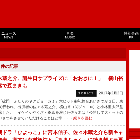
ニュース
音楽
特別企画
NEWS
MUSIC
PR
８
件の記事
木蔵之介、誕生日サプライズに「おおきに！」 横山裕
席で豆まきも
2017年2月2日
TOPICS
破門 ふたりのヤクビョーガミ』大ヒット御礼舞台あいさつが２日、東
で行われ、出演者の佐々木蔵之介、横山裕（関ジャニ∞）と小林聖太郎監
席した。 イケイケやくざ・桑原を演じた佐々木は「公開して大ヒットの
いさつをさせていただけることほど幸・・・
続きを読む
朝ドラ「ひよっこ」に宮本信子、佐々木蔵之介ら新キャ
発表 宮本は有村架純と「あまちゃん」に続き朝ドラ再