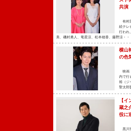
共演
有村架
続テレ
行われ
美、磯村勇人、竜星涼、松本穂香、藤野涼・・
横山
の色
映画『
内で行
裕（ジ
聖太郎
【イ
蔵之
役に
黒川博