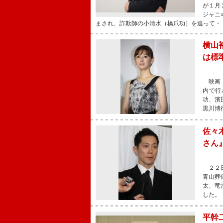
が１月
ジャニ
まされ、詐欺師の小清水（橋爪功）を追って・
横山
は標
映画『
内で行
功、濱
黒川博
佐々
さん
２２日
青山葬
太、竜
した。
平幹