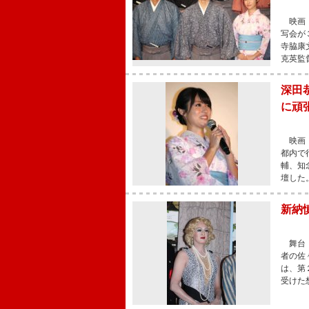
映画『
写会が
寺脇康
克英監
深田
に頑
映画『
都内で
輔、知
壇した
新納
舞台「
者の佐
は、第
受けた