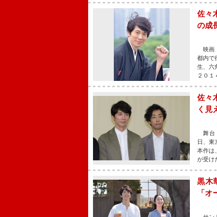
佐々
の成
映画『
都内で
生、六
２０１
佐々
く見
舞台「
日、東
本作は
が受け
黒木
「オ