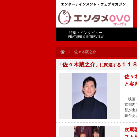
特集・インタビュー
FEATURE & INTERVIEW
佐々木蔵之介
佐々木蔵之介
１１
「
」に関連する
佐々
と客
映画『
京都内
督が出
舞台あ
次期
スト