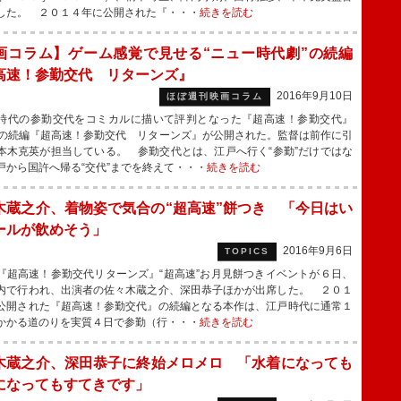
した。 ２０１４年に公開された『・・・
続きを読む
画コラム】ゲーム感覚で見せる“ニュー時代劇”の続編
高速！参勤交代 リターンズ』
2016年9月10日
ほぼ週刊映画コラム
代の参勤交代をコミカルに描いて評判となった『超高速！参勤交代』
）の続編『超高速！参勤交代 リターンズ』が公開された。監督は前作に引
本木克英が担当している。 参勤交代とは、江戸へ行く“参勤”だけではな
戸から国許へ帰る“交代”までを終えて・・・
続きを読む
木蔵之介、着物姿で気合の“超高速”餅つき 「今日はい
ールが飲めそう」
2016年9月6日
TOPICS
超高速！参勤交代リターンズ』“超高速”お月見餅つきイベントが６日、
内で行われ、出演者の佐々木蔵之介、深田恭子ほかが出席した。 ２０１
公開された『超高速！参勤交代』の続編となる本作は、江戸時代に通常１
かかる道のりを実質４日で参勤（行・・・
続きを読む
木蔵之介、深田恭子に終始メロメロ 「水着になっても
になってもすてきです」