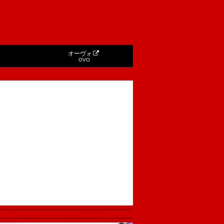
オーヴォ
OVO