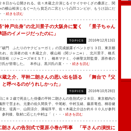
２８日から公開される。佐々木蔵之介演じるイケイケやくざの桑原と、関
∞の横山裕演じるぐーたら貧乏の二宮という凸凹コンビが、もうけ話にだ
・・
続きを読む
裕“神戸出身”の北川景子の大阪弁に驚く 「景子ちゃん
準語のイメージだったのに」
2016年12月13日
TOPICS
破門 ふたりのヤクビョーガミ』の完成披露イベントが１３日、東京都
われ、出演者の佐々木蔵之介、横山裕（関ジャニ∞）、北川景子、橋爪
田崇裕（ジャニーズＷＥＳＴ）、橋本マナミ、小林聖太郎監督、原作者の
行氏が登壇した。 本作は、黒川氏の直・・・
続きを読む
木蔵之介、平幹二朗さんの思い出を語る 「舞台で『父
』と呼べるのがうれしかった」
2016年10月28日
TOPICS
に８２歳で死去した俳優の平幹二朗さんの告別式が２８日、東京都内の
儀所で営まれ、元妻の佐久間良子、中尾彬、中村玉緒、藤原竜也、桐谷健
雷太、堤真一、山田涼介、溝端淳平、佐々木蔵之介ほか約６００人が参列
 参列後、取材に応じた中村は「（・・・
続きを読む
二朗さんの告別式で栗原小巻が弔事 「平さんの演技に