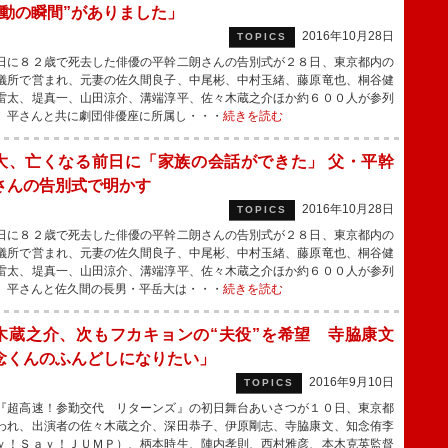
感動の瞬間”がありました」
2016年10月28日
TOPICS
に８２歳で死去した俳優の平幹二朗さんの告別式が２８日、東京都内の
儀所で営まれ、元妻の佐久間良子、中尾彬、中村玉緒、藤原竜也、桐谷健
雷太、堤真一、山田涼介、溝端淳平、佐々木蔵之介ほか約６００人が参列
 平さんと共に劇団俳優座に所属し・・・
続きを読む
大、亡くなる前日に「家族の会話ができた」 父・平幹
さんの告別式で明かす
2016年10月28日
TOPICS
に８２歳で死去した俳優の平幹二朗さんの告別式が２８日、東京都内の
儀所で営まれ、元妻の佐久間良子、中尾彬、中村玉緒、藤原竜也、桐谷健
雷太、堤真一、山田涼介、溝端淳平、佐々木蔵之介ほか約６００人が参列
 平さんと佐久間の長男・平岳大は・・・
続きを読む
木蔵之介、次もフカキョンの“夫役”を希望 寺脇康文
念くんのふんどしになりたい」
2016年9月10日
TOPICS
超高速！参勤交代 リターンズ』の初日舞台あいさつが１０日、東京都
われ、出演者の佐々木蔵之介、深田恭子、伊原剛志、寺脇康文、知念侑李
ｙ！Ｓａｙ！ＪＵＭＰ）、柄本時生、陣内孝則、西村雅彦、本木克英監督