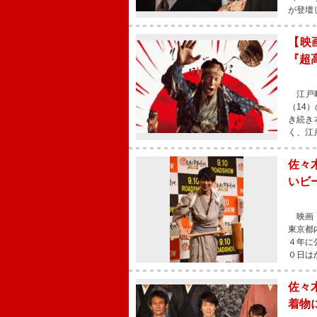
が登壇
【映
『超
江戸時
（14
き続き
く、江
佐々
いビ
映画『
東京都
４年に
０日は
佐々
着物