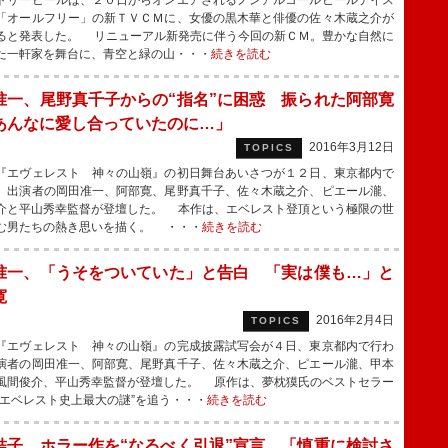
リービールは、２０日からオンエアされるノンアルコールビールテイス
「オールフリー」の新ＴＶＣＭに、女優の黒木華と俳優の佐々木蔵之介が
ると発表した。 リニューアル新発売に伴う今回の新ＣＭ。豊かな自然に
た一軒家を舞台に、青空と緑の山・・・
続きを読む
准一、尾野真千子からの“指名”に困惑 振られた阿部寛
あんなに愛し合っていたのに…」
2016年3月12日
TOPICS
エヴェレスト 神々の山嶺』の初日舞台あいさつが１２日、東京都内で
、出演者の岡田准一、阿部寛、尾野真千子、佐々木蔵之介、ピエール瀧、
介と平山秀幸監督が登壇した。 本作は、エベレスト登頂という極限の世
む男たちの熱き思いを描く。 ・・・
続きを読む
准一、「うそをついていた」と告白 「実は僕も…」と
寛
2016年2月4日
TOPICS
エヴェレスト 神々の山嶺』の完成披露試写会が４日、東京都内で行わ
演者の岡田准一、阿部寛、尾野真千子、佐々木蔵之介、ピエール瀧、甲本
風間俊介、平山秀幸監督が登壇した。 原作は、夢枕獏氏のベストセラー
“エベレスト史上最大の謎”を追う・・・
続きを読む
結子、ホラー作を“なるべく引退”宣言 「慎重に検討さ