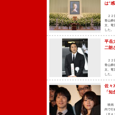
は“
２２日
青山葬
太、竜
した。
平岳
二朗
２２日
青山葬
太、竜
した。
佐々
「知
映画『
内で行
（Ｈｅ