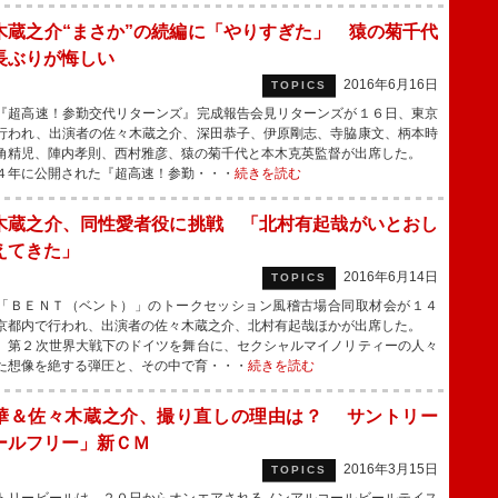
木蔵之介“まさか”の続編に「やりすぎた」 猿の菊千代
長ぶりが悔しい
2016年6月16日
TOPICS
超高速！参勤交代リターンズ』完成報告会見リターンズが１６日、東京
行われ、出演者の佐々木蔵之介、深田恭子、伊原剛志、寺脇康文、柄本時
角精児、陣内孝則、西村雅彦、猿の菊千代と本木克英監督が出席した。
４年に公開された『超高速！参勤・・・
続きを読む
木蔵之介、同性愛者役に挑戦 「北村有起哉がいとおし
えてきた」
2016年6月14日
TOPICS
ＢＥＮＴ（ベント）」のトークセッション風稽古場合同取材会が１４
京都内で行われ、出演者の佐々木蔵之介、北村有起哉ほかが出席した。
、第２次世界大戦下のドイツを舞台に、セクシャルマイノリティーの人々
た想像を絶する弾圧と、その中で育・・・
続きを読む
華＆佐々木蔵之介、撮り直しの理由は？ サントリー
ールフリー」新ＣＭ
2016年3月15日
TOPICS