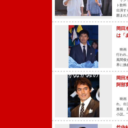
サント
ト飲料
出演す
囲まれ
岡田
は「
映画『
行われ
風間俊
界に挑
岡田
阿部
映画『
れ、出
雅裕、
小説。
竹内