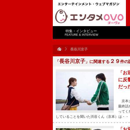
特集・インタビュー
FEATURE & INTERVIEW
長谷川京子
長谷川京子
２９
「
」に関連する
件の
「お
に反
だっ
京本大
最終話
ってく
していることを聞いた渋谷くん（京本）は・・
「お