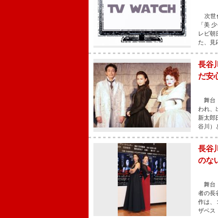
次世代
「美 
レビ朝
た、見
長谷
だ安
舞台「
われ、
新太郎
谷川）
長谷
のな
舞台「
者の長
作は、
ザベス