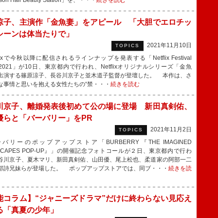
on Hair Beauty Station」を、・・・
続きを読む
涼子、主演作「金魚妻」をアピール 「大胆でエロチッ
シーンは体当たりで」
2021年11月10日
TOPICS
lixで今秋以降に配信されるラインナップを発表する「Netflix Festival
n 2021」が10日、東京都内で行われ、Netflixオリジナルシリーズ「金魚
出演する篠原涼子、長谷川京子と並木道子監督が登壇した。 本作は、さ
な事情と思いを抱える女性たちの“禁・・・
続きを読む
川京子、離婚発表後初めて公の場に登場 新田真剣佑、
優らと「バーバリー」をPR
2021年11月2日
TOPICS
リーのポップアップストア「BURBERRY『THE IMAGINED
DSCAPES POP-UP』」の開催記念フォトコールが２日、東京都内で行わ
谷川京子、夏木マリ、新田真剣佑、山田優、尾上松也、柔道家の阿部一二
部詩兄妹らが登場した。 ポップアップストアでは、同ブ・・・
続きを読
能コラム】“ジャニーズドラマ”だけに終わらない見応え
る「真夏の少年」