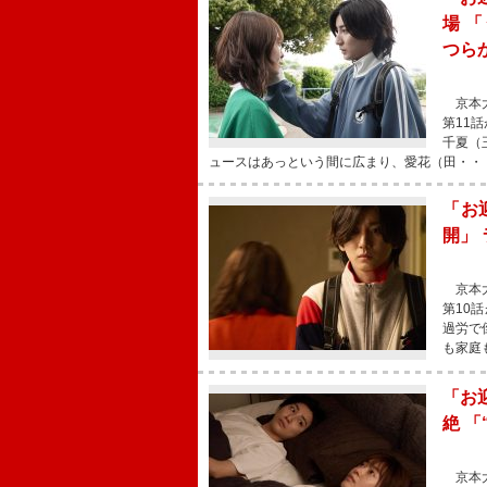
場 
つら
京本大
第11
千夏（
ュースはあっという間に広まり、愛花（田・・
「お
開」
京本大
第10
過労で
も家庭
「お
絶 
京本大