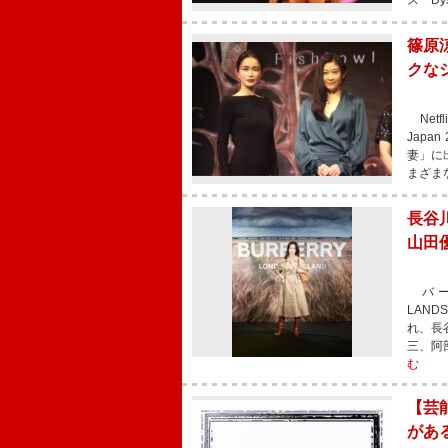
ス「Dys
篠原
クな
Netf
Japa
妻」に
まざま
長谷
山田
バーバ
LAN
れ、長
三、阿
む
【芸
があ