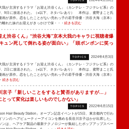
2024年4月10日
TOPICS
我が主演するドラマ「お迎え渋谷くん」（カンテレ・フジテレビ系）の
が、9日に放送された。（※以下、ネタバレあり） 本作は、蜜野まこと氏
漫画が原作。恋をしたことがない売れっ子の若手俳優・渋谷大海（京本）
の離れた妹のお迎えがきっかけで保・・・
続きを読む
迎え渋谷くん」“渋谷大海”京本大我のキャラに視聴者爆
「キュン死して倒れる姿が面白い」「頭ポンポンに笑っ
2024年4月3日
TOPICS
我が主演するドラマ「お迎え渋谷くん」（カンテレ・フジテレビ系）の
が、2日に放送された。（※以下、ネタバレあり） 本作は、蜜野まこと氏
漫画が原作。恋をしたことがない売れっ子の若手俳優・渋谷大海（京本）
・
続きを読む
川京子「新しいことをすると賛否がありますが…」
にとって変化は楽しいものでしかない」
2022年6月15日
TOPICS
on Hair Beauty Station」オープン記念イベントが15日、東京都内で行わ
イソンの ヘアビューティーアイコンを務める長谷川京子ほかが出席した。
ンは、ヘアケア製品の最新テクノロジーが集結したポップアップスペー