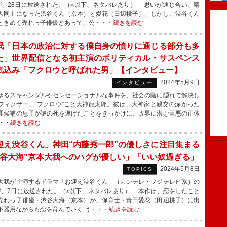
が、28日に放送された。（※以下、ネタバレあり） 思いが通じ合い、晴
人同士になった渋谷くん（京本）と愛花（田辺桃子）。しかし、渋谷くん
ときめく売れっ子俳優とあって、公・・・
続きを読む
泯「日本の政治に対する僕自身の憤りに通じる部分も多
た」世界配信となる初主演のポリティカル・サスペンス
気込み「フクロウと呼ばれた男」【インタビュー】
2024年5月9日
インタビュー
るスキャンダルやセンセーショナルな事件を、社会の陰に隠れて解決し
フィクサー、“フクロウ”こと⼤神⿓太郎。彼は、⼤神家と親交の深かった
理候補の息⼦が謎の死を遂げたことをきっかけに、政界に潜む巨悪の正体
・・
続きを読む
迎え渋谷くん」神田“内藤秀一郎”の優しさに注目集まる
渋谷大海”京本大我へのハグが優しい」「いい奴過ぎる」
2024年5月8日
TOPICS
我が主演するドラマ「お迎え渋谷くん」（カンテレ・フジテレビ系）の
が、7日に放送された。（※以下、ネタバレあり） 本作は、恋をしたこと
売れっ子俳優・渋谷大海（京本）が、保育士・青田愛花（田辺桃子）に出
不器用ながらも恋を育んでいく“う・・・
続きを読む