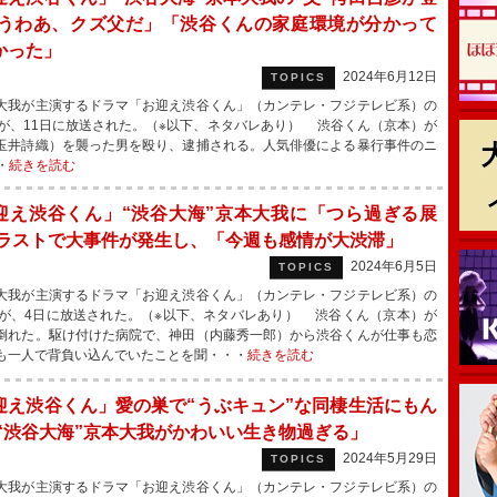
「うわあ、クズ父だ」「渋谷くんの家庭環境が分かって
かった」
2024年6月12日
TOPICS
我が主演するドラマ「お迎え渋谷くん」（カンテレ・フジテレビ系）の
話が、11日に放送された。（※以下、ネタバレあり） 渋谷くん（京本）が
玉井詩織）を襲った男を殴り、逮捕される。人気俳優による暴行事件のニ
・
続きを読む
迎え渋谷くん」“渋谷大海”京本大我に「つら過ぎる展
 ラストで大事件が発生し、「今週も感情が大渋滞」
2024年6月5日
TOPICS
我が主演するドラマ「お迎え渋谷くん」（カンテレ・フジテレビ系）の
話が、4日に放送された。（※以下、ネタバレあり） 渋谷くん（京本）が
倒れた。駆け付けた病院で、神田（内藤秀一郎）から渋谷くんが仕事も恋
も一人で背負い込んでいたことを聞・・・
続きを読む
迎え渋谷くん」愛の巣で“うぶキュン”な同棲生活にもん
「“渋谷大海”京本大我がかわいい生き物過ぎる」
2024年5月29日
TOPICS
我が主演するドラマ「お迎え渋谷くん」（カンテレ・フジテレビ系）の