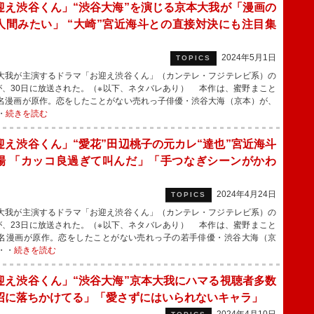
迎え渋谷くん」“渋谷大海”を演じる京本大我が「漫画の
人間みたい」 “大崎”宮近海斗との直接対決にも注目集
2024年5月1日
TOPICS
我が主演するドラマ「お迎え渋谷くん」（カンテレ・フジテレビ系）の
が、30日に放送された。（※以下、ネタバレあり） 本作は、蜜野まこと
名漫画が原作。恋をしたことがない売れっ子俳優・渋谷大海（京本）が、
・
続きを読む
迎え渋谷くん」“愛花”田辺桃子の元カレ“達也”宮近海斗
場 「カッコ良過ぎて叫んだ」「手つなぎシーンがかわ
」
2024年4月24日
TOPICS
我が主演するドラマ「お迎え渋谷くん」（カンテレ・フジテレビ系）の
が、23日に放送された。（※以下、ネタバレあり） 本作は、蜜野まこと
名漫画が原作。恋をしたことがない売れっ子の若手俳優・渋谷大海（京
・・
続きを読む
迎え渋谷くん」“渋谷大海”京本大我にハマる視聴者多数
に落ちかけてる」「愛さずにはいられないキャラ」