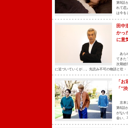
第9話
れて恋
は今を
田中
かっ
に意
あらゆ
てきた
次期総
に近づいていくが…。先読み不可の物語と壮・
「お
「“
京本大
第6話
がない
会い、