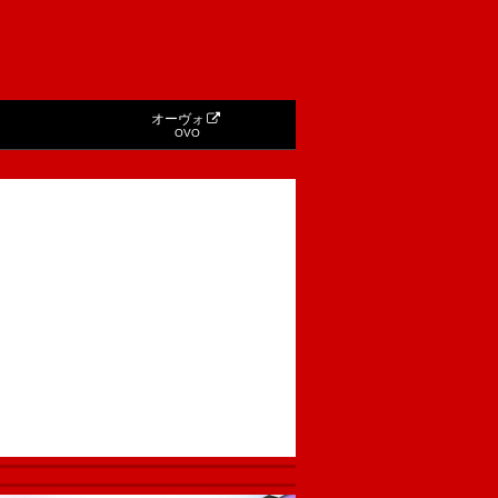
オーヴォ
OVO