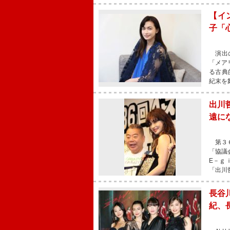
【イ
子「
演出の
「メア
る古典
紀末を
出川
遠に
第３６
「協議
E－ｇ
「出川
長谷
紀、