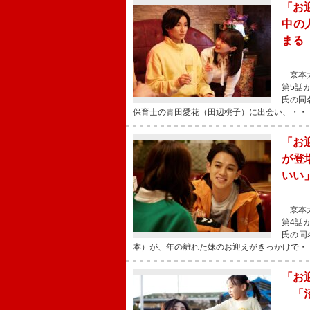
「お
中の
まる
京本大
第5話
氏の同
保育士の青田愛花（田辺桃子）に出会い、・・
「お
が登
いい
京本大
第4話
氏の同
本）が、年の離れた妹のお迎えがきっかけで・
「お
「沼