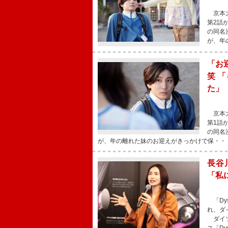
京本大
第2話
の同名
が、年
「お
笑 
た」
京本大
第1話
の同名
が、年の離れた妹のお迎えがきっかけで保・・
長谷
「私
「Dys
れ、ダ
ダイソ