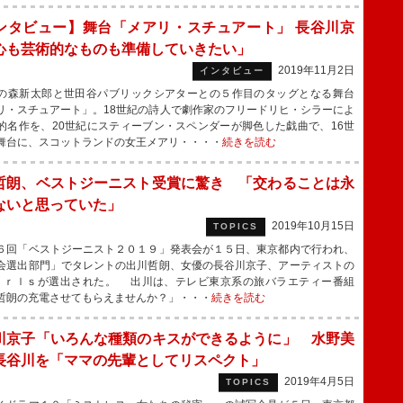
ンタビュー】舞台「メアリ・スチュアート」 長谷川京
心も芸術的なものも準備していきたい」
2019年11月2日
インタビュー
森新太郎と世田谷パブリックシアターとの５作目のタッグとなる舞台
リ・スチュアート」。18世紀の詩人で劇作家のフリードリヒ・シラーによ
的名作を、20世紀にスティーブン・スペンダーが脚色した戯曲で、16世
舞台に、スコットランドの女王メアリ・・・・
続きを読む
哲朗、ベストジーニスト受賞に驚き 「交わることは永
ないと思っていた」
2019年10月15日
TOPICS
回「ベストジーニスト２０１９」発表会が１５日、東京都内で行われ、
会選出部門」でタレントの出川哲朗、女優の長谷川京子、アーティストの
ｉｒｌｓが選出された。 出川は、テレビ東京系の旅バラエティー番組
哲朗の充電させてもらえませんか？」・・・
続きを読む
川京子「いろんな種類のキスができるように」 水野美
長谷川を「ママの先輩としてリスペクト」
2019年4月5日
TOPICS