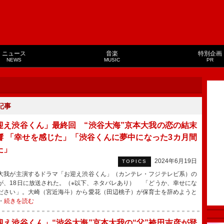
ニュース
音楽
特別企画
NEWS
MUSIC
PR
記事
迎え渋谷くん」最終回 “渋谷大海”京本大我の恋の結末
響 「幸せを感じた」「渋谷くんに夢中になった3カ月間
た」
2024年6月19日
TOPICS
我が主演するドラマ「お迎え渋谷くん」（カンテレ・フジテレビ系）の
が、18日に放送された。（※以下、ネタバレあり） 「どうか、幸せにな
ださい」。大崎（宮近海斗）から愛花（田辺桃子）が保育士を辞めようと
・
続きを読む
迎え渋谷くん」“渋谷大海”京本大我の“父”袴田吉彦が登