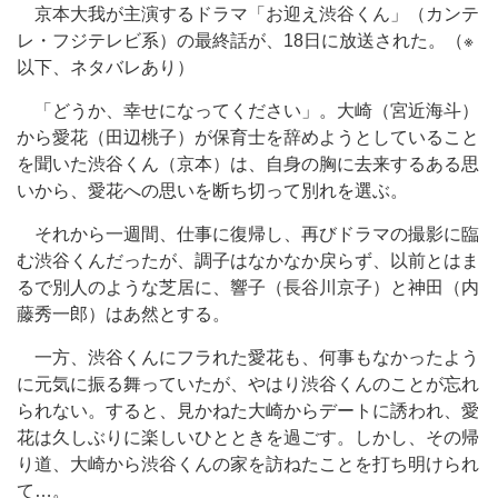
京本大我が主演するドラマ「お迎え渋谷くん」（カンテ
レ・フジテレビ系）の最終話が、18日に放送された。（※
以下、ネタバレあり）
「どうか、幸せになってください」。大崎（宮近海斗）
から愛花（田辺桃子）が保育士を辞めようとしていること
を聞いた渋谷くん（京本）は、自身の胸に去来するある思
いから、愛花への思いを断ち切って別れを選ぶ。
それから一週間、仕事に復帰し、再びドラマの撮影に臨
む渋谷くんだったが、調子はなかなか戻らず、以前とはま
るで別人のような芝居に、響子（長谷川京子）と神田（内
藤秀一郎）はあ然とする。
一方、渋谷くんにフラれた愛花も、何事もなかったよう
に元気に振る舞っていたが、やはり渋谷くんのことが忘れ
られない。すると、見かねた大崎からデートに誘われ、愛
花は久しぶりに楽しいひとときを過ごす。しかし、その帰
り道、大崎から渋谷くんの家を訪ねたことを打ち明けられ
て…。