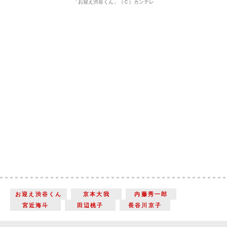
「お迎え渋谷くん」（Ｃ）カンテレ
お迎え渋谷くん
京本大我
内藤秀一郎
宮近海斗
田辺桃子
長谷川京子