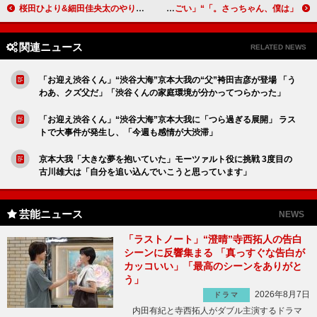
桜田ひより&細田佳央太のやり取りに共演者ら「キュンキュン」 JO1・河野純喜、高校時代は「ヤバいやつ呼ばわりで…」
「さっちゃん、僕は。」“京介”木村慧人が人妻に溺れる姿が話題に「目が男になる瞬間の慧人くんの演技がすごい」
関連ニュース
RELATED NEWS
「お迎え渋谷くん」“渋谷大海”京本大我の“父”袴田吉彦が登場 「う
わあ、クズ父だ」「渋谷くんの家庭環境が分かってつらかった」
「お迎え渋谷くん」“渋谷大海”京本大我に「つら過ぎる展開」 ラス
トで大事件が発生し、「今週も感情が大渋滞」
京本大我「大きな夢を抱いていた」モーツァルト役に挑戦 3度目の
古川雄大は「自分を追い込んでいこうと思っています」
芸能ニュース
NEWS
「ラストノート」“澄晴”寺西拓人の告白
シーンに反響集まる 「真っすぐな告白が
カッコいい」「最高のシーンをありがと
う」
2026年8月7日
ドラマ
内田有紀と寺西拓人がダブル主演するドラマ