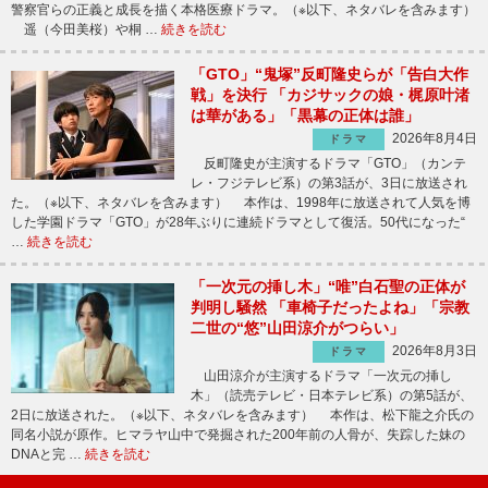
警察官らの正義と成長を描く本格医療ドラマ。（※以下、ネタバレを含みます）
遥（今田美桜）や桐 …
続きを読む
「GTO」“鬼塚”反町隆史らが「告白大作
戦」を決行 「カジサックの娘・梶原叶渚
は華がある」「黒幕の正体は誰」
2026年8月4日
ドラマ
反町隆史が主演するドラマ「GTO」（カンテ
レ・フジテレビ系）の第3話が、3日に放送され
た。（※以下、ネタバレを含みます） 本作は、1998年に放送されて人気を博
した学園ドラマ「GTO」が28年ぶりに連続ドラマとして復活。50代になった“
…
続きを読む
「一次元の挿し木」“唯”白石聖の正体が
判明し騒然 「車椅子だったよね」「宗教
二世の“悠”山田涼介がつらい」
2026年8月3日
ドラマ
山田涼介が主演するドラマ「一次元の挿し
木」（読売テレビ・日本テレビ系）の第5話が、
2日に放送された。（※以下、ネタバレを含みます） 本作は、松下龍之介氏の
同名小説が原作。ヒマラヤ山中で発掘された200年前の人骨が、失踪した妹の
DNAと完 …
続きを読む