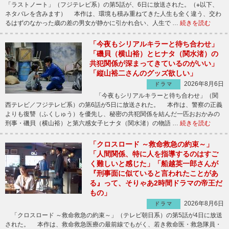
「ラストノート」（フジテレビ系）の第5話が、6日に放送された。（※以下、
ネタバレを含みます） 本作は、環境も積み重ねてきた人生も全く違う、交わ
るはずのなかった歳の差の男女が静かに引かれ合い、人生で …
続きを読む
「今夜もシリアルキラーと待ち合わせ」
「磯貝（横山裕）とヒナタ（関水渚）の
共犯関係が深まってきているのがいい」
「縦山裕二さんのグッズ欲しい」
2026年8月6日
ドラマ
「今夜もシリアルキラーと待ち合わせ」（関
西テレビ／フジテレビ系）の第6話が5日に放送された。 本作は、警察の正義
よりも復讐（ふくしゅう）を優先し、秘密の共犯関係を結んだ一匹おおかみの
刑事・磯貝（横山裕）と第六感女子ヒナタ（関水渚）の物語 …
続きを読む
「クロスロード ～救命救急の約束～」
「人間関係、特に人を指導するのはすご
く難しいと感じた」「船越英一郎さんが
『刑事面に似ていると言われたことがあ
る』って、そりゃあ2時間ドラマの帝王だ
もの」
2026年8月6日
ドラマ
「クロスロード ～救命救急の約束～」（テレビ朝日系）の第5話が4日に放送
された。 本作は、救命救急医療の最前線でもがく、若き救命医・救急隊員・