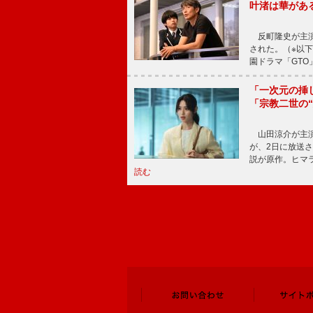
叶渚は華があ
反町隆史が主演
された。（※以
園ドラマ「GTO
「一次元の挿
「宗教二世の
山田涼介が主演
が、2日に放送
説が原作。ヒマラ
読む