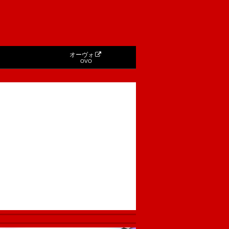
オーヴォ
OVO