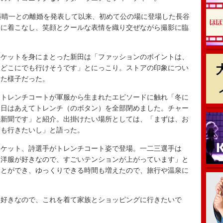
藤晴一との離婚を発表して以来、初めて公の場に登場した長谷
ュに着こなし、笑顔とクールな表情を織り交ぜながら撮影に臨
ケットを身にまとった新田は「ファッションのポイントは、
らどこにでも行けそうです」とにっこり。ストアの印象につい
った様子だった。
トレンチコートが軍服から生まれたエピソードに触れ「冬に
今日はあえてトレンチ（のボタン）を全部閉めました。チャー
字新聞です」と紹介。出掛けたい場所としては、「まずは、お
画も行きたいし」と語った。
ケット、詩選手がトレンチコート姿で登場。一二三選手は
、洋服が好きなので、すごいテンションが上がっています」と
ことができ、ゆっくりできる時間も増えたので、旅行や温泉に
好きなので、これを着て家族とショッピングに行きたいで