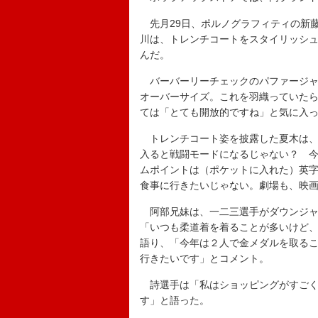
先月29日、ポルノグラフィティの新
川は、トレンチコートをスタイリッシ
んだ。
バーバーリーチェックのパファージャ
オーバーサイズ。これを羽織っていた
ては「とても開放的ですね」と気に入
トレンチコート姿を披露した夏木は、
入ると戦闘モードになるじゃない？ 
ムポイントは（ポケットに入れた）英
食事に行きたいじゃない。劇場も、映
阿部兄妹は、一二三選手がダウンジャ
「いつも柔道着を着ることが多いけど
語り、「今年は２人で金メダルを取る
行きたいです」とコメント。
詩選手は「私はショッピングがすごく
す」と語った。