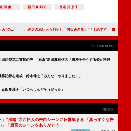
山田優
新田真剣佑
長谷川京子
す。妖怪傘女」
「恋です！」“森生”杉野遥亮の過去告白に「泣いた」 “獅子王”鈴木伸之の思い人も判明し「切な過ぎる」
RELATED NEWS
生田絵梨花に賞賛の声 “石倉”新田真剣佑の「職務を全うする姿が格好
世界記録を達成 鈴木伸之「みんな、やりました！」
 百田夏菜子「いつもしんどそうだった」
NEWS
ト」“澄晴”寺西拓人の告白シーンに反響集まる 「真っすぐな告
い」「最高のシーンをありがとう」