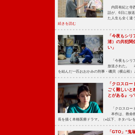
内田有紀と寺西
話が、6日に放
た人生も全く違
続きを読む
「今夜もシリ
渚）の共犯関
い」
「今夜もシリア
放送された。 
を結んだ一匹おおかみの刑事・磯貝（横山裕）
「クロスロー
ごく難しいと
とがある』っ
「クロスロード
本作は、救命救
長を描く本格医療ドラマ。（※以下、ネタバレ
「GTO」“