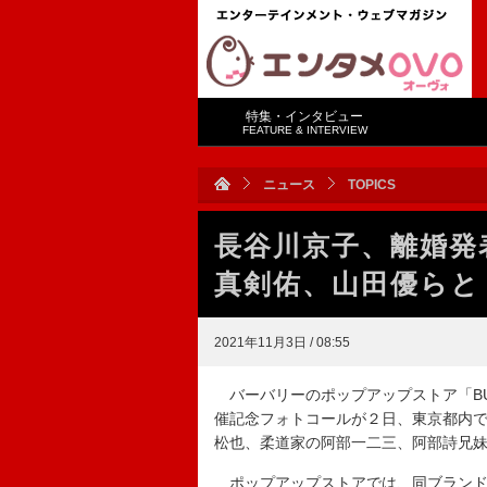
特集・インタビュー
FEATURE & INTERVIEW
ニュース
TOPICS
長谷川京子、離婚発
真剣佑、山田優らと
2021年11月3日 / 08:55
バーバリーのポップアップストア「BURBERR
催記念フォトコールが２日、東京都内
松也、柔道家の阿部一二三、阿部詩兄
ポップアップストアでは、同ブランド