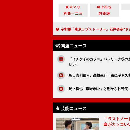
夏木マリ
尾上松也
阿部一二三
阿部詩
令和版「東京ラブストーリー」石井杏奈“さとみ”の雨傘返却で修羅場に 「なぜ今渡
関連ニュース
「イチケイのカラス」バレリーナ役の
いい」
新田真剣佑ら、高校生と一緒にギネス
尾上松也「朝が弱い」と明かされ苦笑
芸能ニュース
「ラストノー
白がカッコい