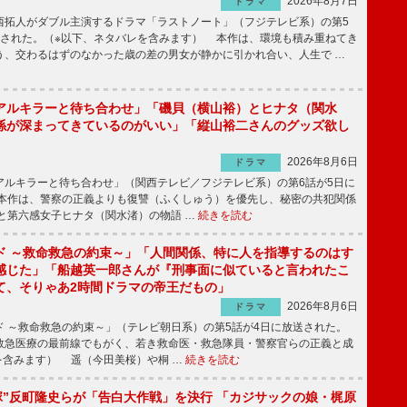
2026年8月7日
ドラマ
拓人がダブル主演するドラマ「ラストノート」（フジテレビ系）の第5
送された。（※以下、ネタバレを含みます） 本作は、環境も積み重ねてき
う、交わるはずのなかった歳の差の男女が静かに引かれ合い、人生で …
アルキラーと待ち合わせ」「磯貝（横山裕）とヒナタ（関水
係が深まってきているのがいい」「縦山裕二さんのグッズ欲し
2026年8月6日
ドラマ
ルキラーと待ち合わせ」（関西テレビ／フジテレビ系）の第6話が5日に
本作は、警察の正義よりも復讐（ふくしゅう）を優先し、秘密の共犯関係
と第六感女子ヒナタ（関水渚）の物語 …
続きを読む
ド ～救命救急の約束～」「人間関係、特に人を指導するのはす
感じた」「船越英一郎さんが『刑事面に似ていると言われたこ
て、そりゃあ2時間ドラマの帝王だもの」
2026年8月6日
ドラマ
 ～救命救急の約束～」（テレビ朝日系）の第5話が4日に放送された。
急医療の最前線でもがく、若き救命医・救急隊員・警察官らの正義と成
を含みます） 遥（今田美桜）や桐 …
続きを読む
鬼塚”反町隆史らが「告白大作戦」を決行 「カジサックの娘・梶原