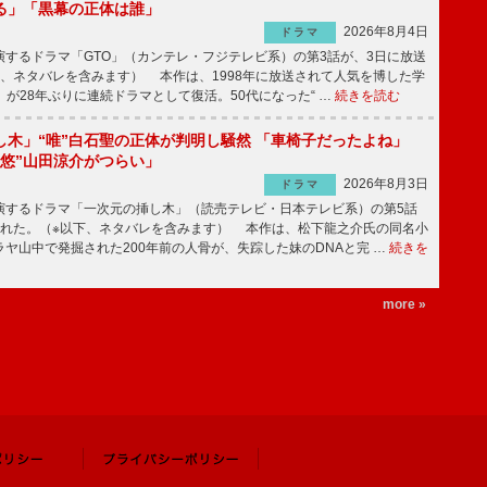
る」「黒幕の正体は誰」
2026年8月4日
ドラマ
するドラマ「GTO」（カンテレ・フジテレビ系）の第3話が、3日に放送
下、ネタバレを含みます） 本作は、1998年に放送されて人気を博した学
」が28年ぶりに連続ドラマとして復活。50代になった“ …
続きを読む
し木」“唯”白石聖の正体が判明し騒然 「車椅子だったよね」
“悠”山田涼介がつらい」
2026年8月3日
ドラマ
するドラマ「一次元の挿し木」（読売テレビ・日本テレビ系）の第5話
された。（※以下、ネタバレを含みます） 本作は、松下龍之介氏の同名小
ヤ山中で発掘された200年前の人骨が、失踪した妹のDNAと完 …
続きを
more »