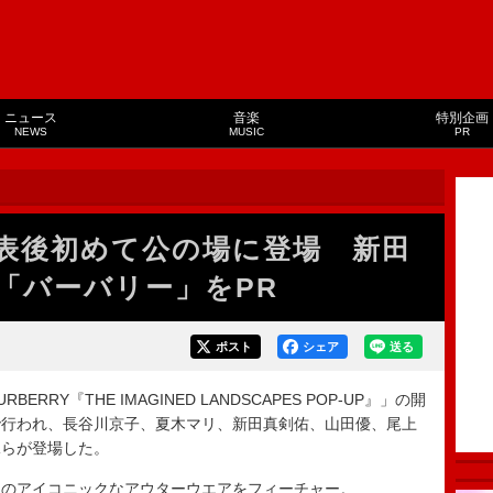
ニュース
音楽
特別企画
NEWS
MUSIC
PR
表後初めて公の場に登場 新田
「バーバリー」をPR
ポスト
シェア
送る
Y『THE IMAGINED LANDSCAPES POP-UP』」の開
で行われ、長谷川京子、夏木マリ、新田真剣佑、山田優、尾上
妹らが登場した。
のアイコニックなアウターウエアをフィーチャー。