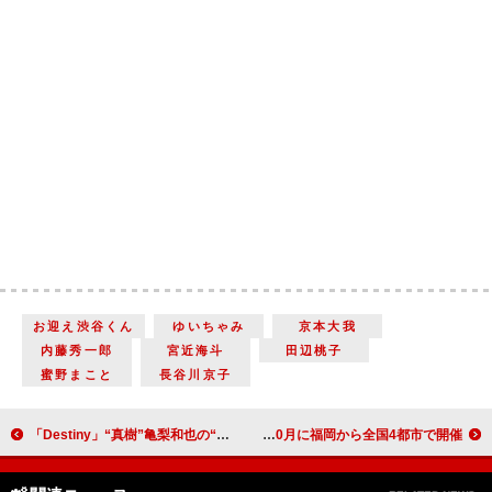
お迎え渋谷くん
ゆいちゃみ
京本大我
内藤秀一郎
宮近海斗
田辺桃子
蜜野まこと
長谷川京子
「Destiny」“真樹”亀梨和也の“12年越しのバニラアイス”に反響集まる 「ずっと覚えていたんだね」「泣いちゃったよ」
氷川きよし、2年ぶりの劇場コンサートツアー決定 10月に福岡から全国4都市で開催