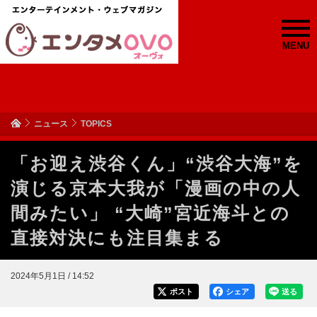
MENU
ニュース
TOPICS
「お迎え渋谷くん」“渋谷大海”を
演じる京本大我が「漫画の中の人
間みたい」 “大崎”宮近海斗との
直接対決にも注目集まる
2024年5月1日 / 14:52
ポスト
シェア
送る