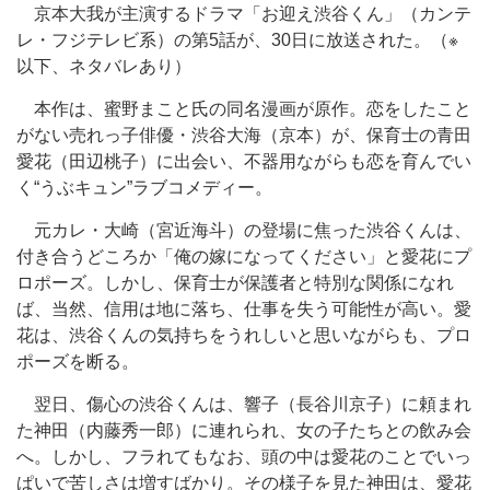
京本大我が主演するドラマ「お迎え渋谷くん」（カンテ
レ・フジテレビ系）の第5話が、30日に放送された。（※
以下、ネタバレあり）
本作は、蜜野まこと氏の同名漫画が原作。恋をしたこと
がない売れっ子俳優・渋谷大海（京本）が、保育士の青田
愛花（田辺桃子）に出会い、不器用ながらも恋を育んでい
く“うぶキュン”ラブコメディー。
元カレ・大崎（宮近海斗）の登場に焦った渋谷くんは、
付き合うどころか「俺の嫁になってください」と愛花にプ
ロポーズ。しかし、保育士が保護者と特別な関係になれ
ば、当然、信用は地に落ち、仕事を失う可能性が高い。愛
花は、渋谷くんの気持ちをうれしいと思いながらも、プロ
ポーズを断る。
翌日、傷心の渋谷くんは、響子（長谷川京子）に頼まれ
た神田（内藤秀一郎）に連れられ、女の子たちとの飲み会
へ。しかし、フラれてもなお、頭の中は愛花のことでいっ
ぱいで苦しさは増すばかり。その様子を見た神田は、愛花