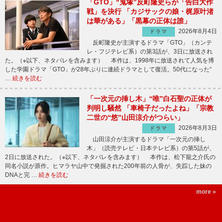
「GTO」“鬼塚”反町隆史らが「告白大作
戦」を決行 「カジサックの娘・梶原叶渚
は華がある」「黒幕の正体は誰」
2026年8月4日
ドラマ
反町隆史が主演するドラマ「GTO」（カンテ
レ・フジテレビ系）の第3話が、3日に放送され
た。（※以下、ネタバレを含みます） 本作は、1998年に放送されて人気を博
した学園ドラマ「GTO」が28年ぶりに連続ドラマとして復活。50代になった“
…
続きを読む
「一次元の挿し木」“唯”白石聖の正体が
判明し騒然 「車椅子だったよね」「宗教
二世の“悠”山田涼介がつらい」
2026年8月3日
ドラマ
山田涼介が主演するドラマ「一次元の挿し
木」（読売テレビ・日本テレビ系）の第5話が、
2日に放送された。（※以下、ネタバレを含みます） 本作は、松下龍之介氏の
同名小説が原作。ヒマラヤ山中で発掘された200年前の人骨が、失踪した妹の
DNAと完 …
続きを読む
more »