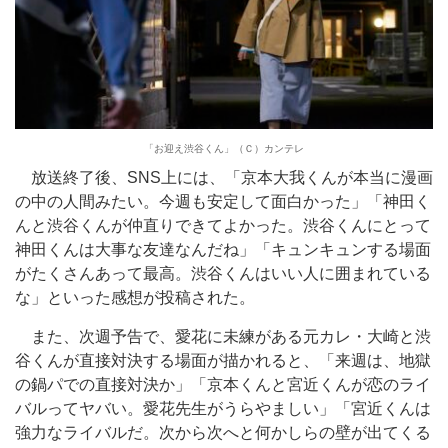
「お迎え渋谷くん」（Ｃ）カンテレ
放送終了後、SNS上には、「京本大我くんが本当に漫画
の中の人間みたい。今週も安定して面白かった」「神田く
んと渋谷くんが仲直りできてよかった。渋谷くんにとって
神田くんは大事な友達なんだね」「キュンキュンする場面
がたくさんあって最高。渋谷くんはいい人に囲まれている
な」といった感想が投稿された。
また、次週予告で、愛花に未練がある元カレ・大崎と渋
谷くんが直接対決する場面が描かれると、「来週は、地獄
の鍋パでの直接対決か」「京本くんと宮近くんが恋のライ
バルってヤバい。愛花先生がうらやましい」「宮近くんは
強力なライバルだ。次から次へと何かしらの壁が出てくる