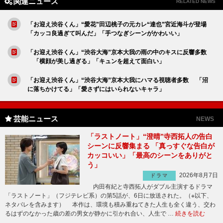
関連ニュース
RELATED NEWS
「お迎え渋谷くん」“愛花”田辺桃子の元カレ“達也”宮近海斗が登場
「カッコ良過ぎて叫んだ」「手つなぎシーンがかわいい」
「お迎え渋谷くん」“渋谷大海”京本大我の雨の中のキスに反響多数
「横顔が美し過ぎる」「キュンを超えて面白い」
「お迎え渋谷くん」“渋谷大海”京本大我にハマる視聴者多数 「沼
に落ちかけてる」「愛さずにはいられないキャラ」
芸能ニュース
NEWS
「ラストノート」“澄晴”寺西拓人の告白
シーンに反響集まる 「真っすぐな告白が
カッコいい」「最高のシーンをありがと
う」
2026年8月7日
ドラマ
内田有紀と寺西拓人がダブル主演するドラマ
「ラストノート」（フジテレビ系）の第5話が、6日に放送された。（※以下、
ネタバレを含みます） 本作は、環境も積み重ねてきた人生も全く違う、交わ
るはずのなかった歳の差の男女が静かに引かれ合い、人生で …
続きを読む