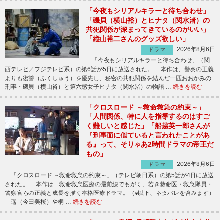
「今夜もシリアルキラーと待ち合わせ」
「磯貝（横山裕）とヒナタ（関水渚）の
共犯関係が深まってきているのがいい」
「縦山裕二さんのグッズ欲しい」
2026年8月6日
ドラマ
「今夜もシリアルキラーと待ち合わせ」（関
西テレビ／フジテレビ系）の第6話が5日に放送された。 本作は、警察の正義
よりも復讐（ふくしゅう）を優先し、秘密の共犯関係を結んだ一匹おおかみの
刑事・磯貝（横山裕）と第六感女子ヒナタ（関水渚）の物語 …
続きを読む
「クロスロード ～救命救急の約束～」
「人間関係、特に人を指導するのはすご
く難しいと感じた」「船越英一郎さんが
『刑事面に似ていると言われたことがあ
る』って、そりゃあ2時間ドラマの帝王だ
もの」
2026年8月6日
ドラマ
「クロスロード ～救命救急の約束～」（テレビ朝日系）の第5話が4日に放送
された。 本作は、救命救急医療の最前線でもがく、若き救命医・救急隊員・
警察官らの正義と成長を描く本格医療ドラマ。（※以下、ネタバレを含みます）
遥（今田美桜）や桐 …
続きを読む