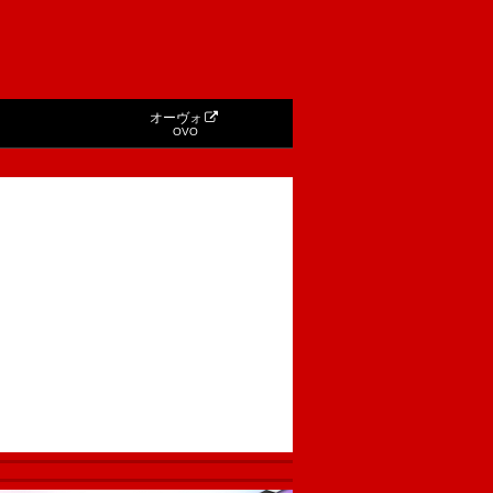
オーヴォ
OVO