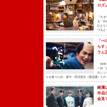
ロズ
『大き
る「D
ひより
づるよ
「べ
らす
ラム
NHK
一回「
介しつ
ちを救うため、老中・田沼意次（渡辺謙）との
綾瀬
作品
会見