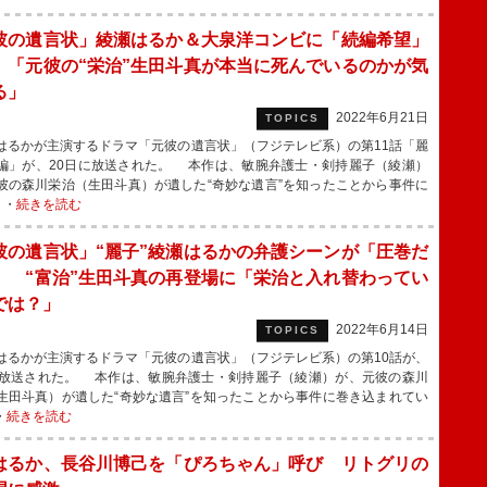
彼の遺言状」綾瀬はるか＆大泉洋コンビに「続編希望」
 「元彼の“栄治”生田斗真が本当に死んでいるのかが気
る」
2022年6月21日
TOPICS
るかが主演するドラマ「元彼の遺言状」（フジテレビ系）の第11話「麗
編」が、20日に放送された。 本作は、敏腕弁護士・剣持麗子（綾瀬）
彼の森川栄治（生田斗真）が遺した“奇妙な遺言”を知ったことから事件に
・・
続きを読む
彼の遺言状」“麗子”綾瀬はるかの弁護シーンが「圧巻だ
」 “富治”生田斗真の再登場に「栄治と入れ替わってい
では？」
2022年6月14日
TOPICS
るかが主演するドラマ「元彼の遺言状」（フジテレビ系）の第10話が、
に放送された。 本作は、敏腕弁護士・剣持麗子（綾瀬）が、元彼の森川
生田斗真）が遺した“奇妙な遺言”を知ったことから事件に巻き込まれてい
・
続きを読む
はるか、長谷川博己を「ぴろちゃん」呼び リトグリの