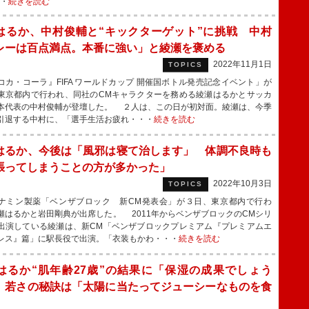
・・
続きを読む
はるか、中村俊輔と“キックターゲット”に挑戦 中村
レーは百点満点。本番に強い」と綾瀬を褒める
2022年11月1日
TOPICS
カ・コーラ』FIFA ワールドカップ 開催国ボトル発売記念イベント」が
東京都内で行われ、同社のCMキャラクターを務める綾瀬はるかとサッカ
本代表の中村俊輔が登壇した。 ２人は、この日が初対面。綾瀬は、今季
引退する中村に、「選手生活お疲れ・・・
続きを読む
はるか、今後は「風邪は寝て治します」 体調不良時も
張ってしまうことの方が多かった」
2022年10月3日
TOPICS
ミン製薬「ベンザブロック 新CM発表会」が３日、東京都内で行わ
瀬はるかと岩田剛典が出席した。 2011年からベンザブロックのCMシリ
出演している綾瀬は、新CM「ベンザブロックプレミアム『プレミアムエ
レス』篇」に駅長役で出演。「衣装もかわ・・・
続きを読む
はるか“肌年齢27歳”の結果に「保湿の成果でしょう
 若さの秘訣は「太陽に当たってジューシーなものを食
」