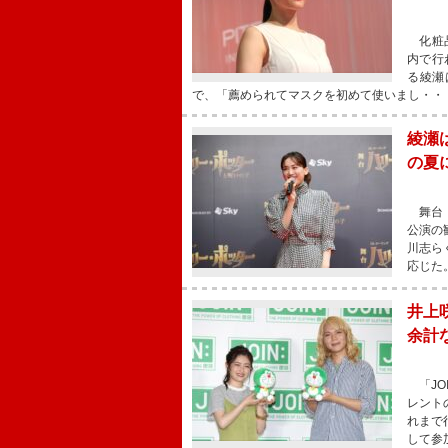
化粧品ブ
内で行
る綾瀬
で、「薦められてマスクを初めて使いまし・・
綾瀬
の夏
舞台「
公演の
川志ら
応じた
井上
余計
「JOI
レント
れまで
して参