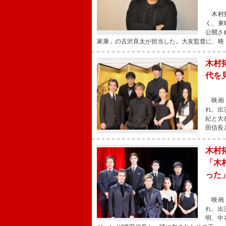
木村拓
く、東
公開さ
家康」の古沢良太が担当した。大友監督に、映
木村
代を
映画『
れ、出
紀と大
田信長
木村
「木
った
映画『
れ、出
明、中