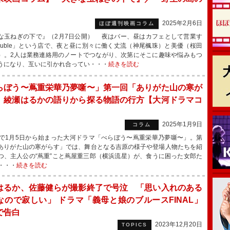
』
2025年2月6日
ほぼ週刊映画コラム
な玉ねぎの下で』（2月7日公開） 夜はバー、昼はカフェとして営業す
ouble」という店で、夜と昼に別々に働く丈流（神尾楓珠）と美優（桜田
）。2人は業務連絡用のノートでつながり、次第にそこに趣味や悩みもつ
うになり、互いに引かれ合ってい・・・
続きを読む
らぼう〜蔦重栄華乃夢噺〜」第一回「ありがた山の寒が
」綾瀬はるかの語りから探る物語の行方【大河ドラマコ
】
2025年1月9日
コラム
で1月5日から始まった大河ドラマ「べらぼう〜蔦重栄華乃夢噺〜」。第
ありがた山の寒がらす」では、舞台となる吉原の様子や登場人物たちを紹
つ、主人公の“蔦重”こと蔦屋重三郎（横浜流星）が、食うに困った女郎た
・・・
続きを読む
はるか、佐藤健らが撮影終了で号泣 「思い入れのある
なので寂しい」 ドラマ「義母と娘のブルースFINAL」
で告白
2023年12月20日
TOPICS