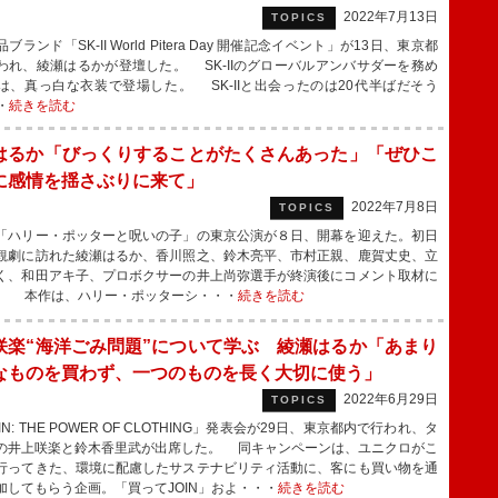
2022年7月13日
TOPICS
ランド「SK-II World Pitera Day 開催記念イベント」が13日、東京都
われ、綾瀬はるかが登壇した。 SK-IIのグローバルアンバサダーを務め
は、真っ白な衣装で登場した。 SK-IIと出会ったのは20代半ばだそう
・
続きを読む
はるか「びっくりすることがたくさんあった」「ぜひこ
に感情を揺さぶりに来て」
2022年7月8日
TOPICS
ハリー・ポッターと呪いの子」の東京公演が８日、開幕を迎えた。初日
観劇に訪れた綾瀬はるか、香川照之、鈴木亮平、市村正親、鹿賀丈史、立
く、和田アキ子、プロボクサーの井上尚弥選手が終演後にコメント取材に
。 本作は、ハリー・ポッターシ・・・
続きを読む
咲楽“海洋ごみ問題”について学ぶ 綾瀬はるか「あまり
なものを買わず、一つのものを長く大切に使う」
2022年6月29日
TOPICS
N: THE POWER OF CLOTHING」発表会が29日、東京都内で行われ、タ
の井上咲楽と鈴木香里武が出席した。 同キャンペーンは、ユニクロがこ
行ってきた、環境に配慮したサステナビリティ活動に、客にも買い物を通
加してもらう企画。「買ってJOIN」およ・・・
続きを読む