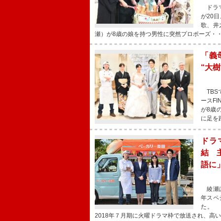
ドラマ
が20
歌、井
瀬）が8歳の娘を持つ男性に突然プロポーズ・
「義
“大
TBS
ースF
が8歳
に足を
ドラ
結 
語に
綾瀬は
年スペ
た。 
2018年７月期に火曜ドラマ枠で放送され、高