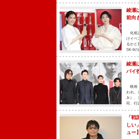
綾瀬
前向
化粧品
けイベ
るかと
SK-
綾瀬
パイ
映画『
われ、
Jr.
司、行
「戦
しい
ュー