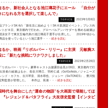
はるか、新社会人となる池江璃花子にエール 「自分が
きになれる方を選択して楽しんで」
2023年3月8日
TOPICS
ブランドSK-IIの「新生活に始めよう！SK-II 肌測定イベント」プレス向
ントが８日、東京都内で行われ、グローバルアンバサダーを務める綾瀬は
競泳女子で東京五輪代表の池江璃花子選手が出席した。 2019年頃から
IIの商品を使っているという池江選手・・・
続きを読む
はるか、映画『リボルバー・リリー』に主演 元敏腕ス
役に「新たな挑戦にワクワクしました」
2023年2月28日
TOPICS
リボルバー・リリー』豪華キャストお披露目会見が28日、東京都内で行
出演者の綾瀬はるか、長谷川博己、羽村仁成（Go!Go!kids／ジャニーズ
）、シシド・カフカ、古川琴音、清水尋也、ジェシー（SixTONES）、豊川悦
定勲監督が登壇した。 本作は、長浦・・・
続きを読む
国時代を舞台にした“運命の物語”を大画面で堪能してほ
」『レジェンド＆バタフライ』大友啓史監督【インタビ
】