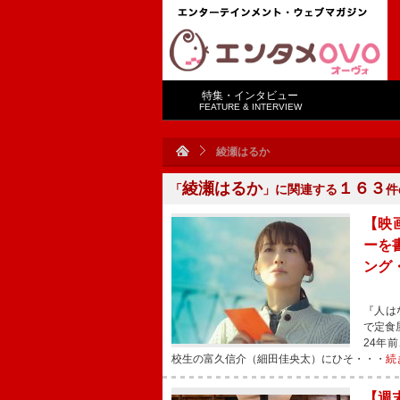
特集・インタビュー
FEATURE & INTERVIEW
綾瀬はるか
綾瀬はるか
１６３
「
」に関連する
件
【映
ーを
ング
『人は
で定食
24年
校生の富久信介（細田佳央太）にひそ・・・
続
【週