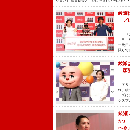
ジェンド”織田信長と、謎に包まれたその正・
綾瀬
「プ
「『コ
１日、
ー元日
限りで
綾瀬
「頑
アリナ
れ、綾
ーズに
クスプ
綾瀬
か」
べる