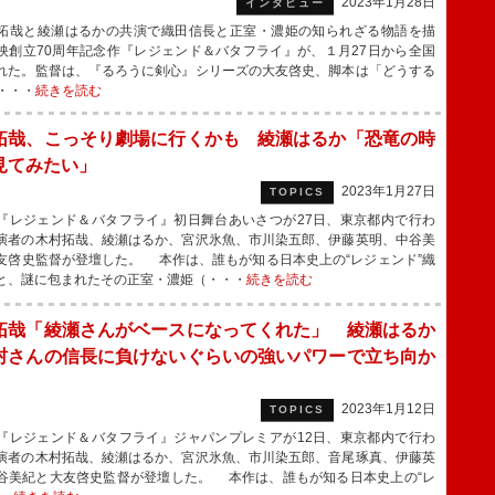
2023年1月28日
インタビュー
哉と綾瀬はるかの共演で織田信長と正室・濃姫の知られざる物語を描
映創立70周年記念作『レジェンド＆バタフライ』が、１月27日から全国
れた。監督は、『るろうに剣心』シリーズの大友啓史、脚本は「どうする
・・・
続きを読む
拓哉、こっそり劇場に行くかも 綾瀬はるか「恐竜の時
見てみたい」
2023年1月27日
TOPICS
レジェンド＆バタフライ』初日舞台あいさつが27日、東京都内で行わ
演者の木村拓哉、綾瀬はるか、宮沢氷魚、市川染五郎、伊藤英明、中谷美
友啓史監督が登壇した。 本作は、誰もが知る日本史上の“レジェンド”織
と、謎に包まれたその正室・濃姫（・・・
続きを読む
拓哉「綾瀬さんがベースになってくれた」 綾瀬はるか
村さんの信長に負けないぐらいの強いパワーで立ち向か
」
2023年1月12日
TOPICS
レジェンド＆バタフライ』ジャパンプレミアが12日、東京都内で行わ
演者の木村拓哉、綾瀬はるか、宮沢氷魚、市川染五郎、音尾琢真、伊藤英
谷美紀と大友啓史監督が登壇した。 本作は、誰もが知る日本史上の“レ