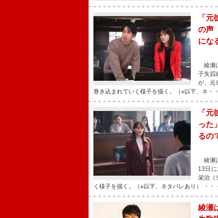
「元
の声
にな
綾瀬は
子失踪
が、元
巻き込まれていく様子を描く。（※以下、ネ・
「元
った
るの
綾瀬は
13日
栄治（
く様子を描く。（※以下、ネタバレあり） ・・
綾瀬