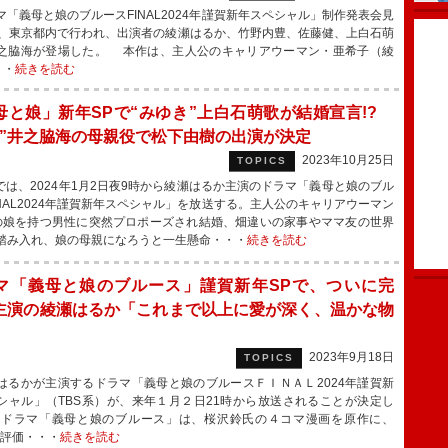
「義母と娘のブルースFINAL2024年謹賀新年スペシャル」制作発表会見
日、東京都内で行われ、出演者の綾瀬はるか、竹野内豊、佐藤健、上白石萌
之脇海が登場した。 本作は、主人公のキャリアウーマン・亜希子（綾
・・
続きを読む
母と娘」新年SPで“みゆき”上白石萌歌が結婚宣言!?
樹”井之脇海の母親役で松下由樹の出演が決定
2023年10月25日
TOPICS
では、2024年1月2日夜9時から綾瀬はるか主演のドラマ「義母と娘のブル
INAL2024年謹賀新年スペシャル」を放送する。主人公のキャリアウーマン
の娘を持つ男性に突然プロポーズされ結婚、畑違いの家事やママ友の世界
踏み入れ、娘の母親になろうと一生懸命・・・
続きを読む
マ「義母と娘のブルース」謹賀新年SPで、ついに完
主演の綾瀬はるか「これまで以上に愛が深く、温かな物
」
2023年9月18日
TOPICS
るかが主演するドラマ「義母と娘のブルースＦＩＮＡＬ2024年謹賀新
シャル」（TBS系）が、来年１月２日21時から放送されることが決定し
ドラマ「義母と娘のブルース」は、桜沢鈴氏の４コマ漫画を原作に、
い評価・・・
続きを読む