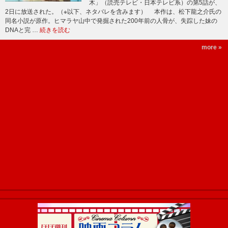
木」（読売テレビ・日本テレビ系）の第5話が、
2日に放送された。（※以下、ネタバレを含みます） 本作は、松下龍之介氏の
同名小説が原作。ヒマラヤ山中で発掘された200年前の人骨が、失踪した妹の
DNAと完 …
続きを読む
more »