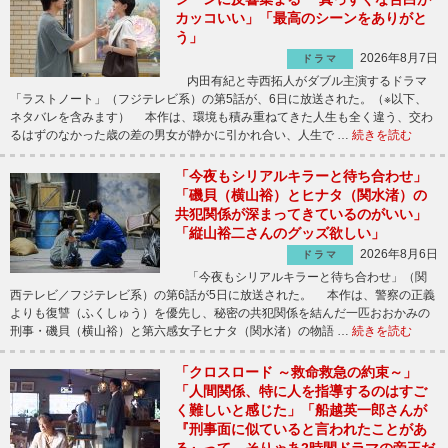
カッコいい」「最高のシーンをありがと
う」
2026年8月7日
ドラマ
内田有紀と寺西拓人がダブル主演するドラマ
「ラストノート」（フジテレビ系）の第5話が、6日に放送された。（※以下、
ネタバレを含みます） 本作は、環境も積み重ねてきた人生も全く違う、交わ
るはずのなかった歳の差の男女が静かに引かれ合い、人生で …
続きを読む
「今夜もシリアルキラーと待ち合わせ」
「磯貝（横山裕）とヒナタ（関水渚）の
共犯関係が深まってきているのがいい」
「縦山裕二さんのグッズ欲しい」
2026年8月6日
ドラマ
「今夜もシリアルキラーと待ち合わせ」（関
西テレビ／フジテレビ系）の第6話が5日に放送された。 本作は、警察の正義
よりも復讐（ふくしゅう）を優先し、秘密の共犯関係を結んだ一匹おおかみの
刑事・磯貝（横山裕）と第六感女子ヒナタ（関水渚）の物語 …
続きを読む
「クロスロード ～救命救急の約束～」
「人間関係、特に人を指導するのはすご
く難しいと感じた」「船越英一郎さんが
『刑事面に似ていると言われたことがあ