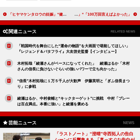
「ヒヤマケンタロウの妊娠」“健太郎”斎藤工と“亜季”上野樹里が衝突 「家族に対する考え方の違いって響いてくるもんなあ」
「100万回言えばよかった」“直木”佐藤健と“悠依”井上真央の“オムライスキス”が話題に 悠依の告白に「涙があふれた」
関連ニュース
RELATED NEWS
「戦国時代を舞台にした“運命の物語”を大画面で堪能してほしい」
『レジェンド＆バタフライ』大友啓史監督【インタビュー】
木村拓哉「綾瀬さんがベースになってくれた」 綾瀬はるか「木村
さんの信長に負けないぐらいの強いパワーで立ち向かった」
“信長”木村拓哉に１万５千人が大歓声 伊藤英明と「ぎふ信長まつ
り」に参戦
綾瀬はるか、中村俊輔と“キックターゲット”に挑戦 中村「プレー
は百点満点。本番に強い」と綾瀬を褒める
芸能ニュース
NEWS
「ラストノート」“澄晴”寺西拓人の告白
シーンに反響集まる 「真っすぐな告白が