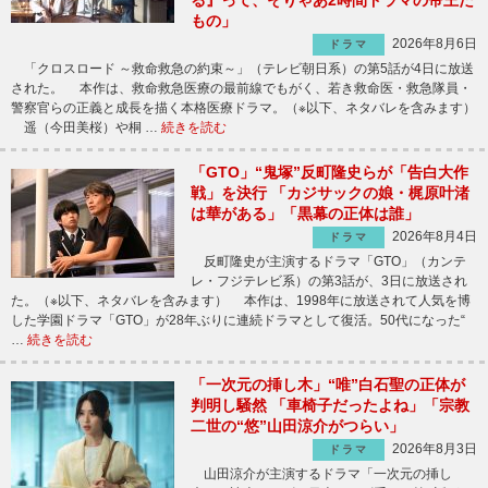
る』って、そりゃあ2時間ドラマの帝王だ
もの」
2026年8月6日
ドラマ
「クロスロード ～救命救急の約束～」（テレビ朝日系）の第5話が4日に放送
された。 本作は、救命救急医療の最前線でもがく、若き救命医・救急隊員・
警察官らの正義と成長を描く本格医療ドラマ。（※以下、ネタバレを含みます）
遥（今田美桜）や桐 …
続きを読む
「GTO」“鬼塚”反町隆史らが「告白大作
戦」を決行 「カジサックの娘・梶原叶渚
は華がある」「黒幕の正体は誰」
2026年8月4日
ドラマ
反町隆史が主演するドラマ「GTO」（カンテ
レ・フジテレビ系）の第3話が、3日に放送され
た。（※以下、ネタバレを含みます） 本作は、1998年に放送されて人気を博
した学園ドラマ「GTO」が28年ぶりに連続ドラマとして復活。50代になった“
…
続きを読む
「一次元の挿し木」“唯”白石聖の正体が
判明し騒然 「車椅子だったよね」「宗教
二世の“悠”山田涼介がつらい」
2026年8月3日
ドラマ
山田涼介が主演するドラマ「一次元の挿し