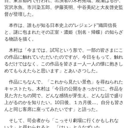
日、東京都内で行われ、出演者の木村拓哉、綾瀬はるか、
宮沢氷魚、市川染五郎、伊藤英明、中谷美紀と大友啓史監
督が登壇した。
本作は、誰もが知る日本史上の“レジェンド”織田信長
と、謎に包まれたその正室・濃姫（別名・帰蝶）の知らざ
る物語を描く。
木村は「今までは、試写という形で、一部の皆さまにこ
の作品に触れていただいたのですが、今日をもって、触れ
るだけではなく、この作品を皆さま一人一人の懐に抱きし
めてもらえたらと思います」とあいさつした。
作品にちなんで、「これから見たい景色」を尋ねられた
キャストたち。木村は「今日の公開をきっかけに、作品を
見た方たちの間で、どんな感情が芽生え、どんな話で盛り
上がるのかを知りたい。10日後、１カ月後…、自分も皆さ
んと同じ客席に座ってみたいです」と語った。
そして、司会者から「こっそり劇場に行くかもしれな
い？」と尋ねられると、「はい」とうなずいた。