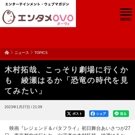
MENU
ニュース
TOPICS
木村拓哉、こっそり劇場に行くか
も 綾瀬はるか「恐竜の時代を見
てみたい」
2023年1月27日 / 21:09
ポスト
シェア
送る
映画『レジェンド＆バタフライ』初日舞台あいさつが27