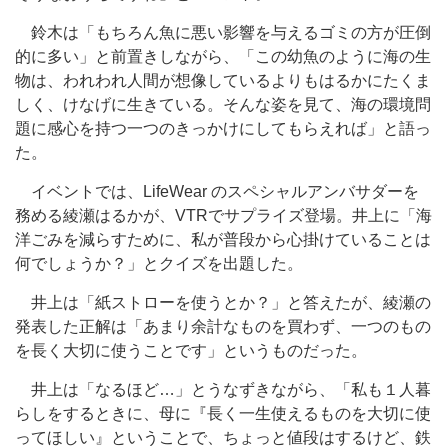
鈴木は「もちろん魚に悪い影響を与えるゴミの方が圧倒
的に多い」と前置きしながら、「この幼魚のように海の生
物は、われわれ人間が想像しているよりもはるかにたくま
しく、けなげに生きている。そんな姿を見て、海の環境問
題に感心を持つ一つのきっかけにしてもらえれば」と語っ
た。
イベントでは、LifeWear のスペシャルアンバサダーを
務める綾瀬はるかが、VTRでサプライズ登場。井上に「海
洋ごみを減らすために、私が普段から心掛けていることは
何でしょうか？」とクイズを出題した。
井上は「紙ストローを使うとか？」と答えたが、綾瀬の
発表した正解は「あまり余計なものを買わず、一つのもの
を長く大切に使うことです」というものだった。
井上は「なるほど…」とうなずきながら、「私も１人暮
らしをするときに、母に『長く一生使えるものを大切に使
ってほしい』ということで、ちょっと値段はするけど、鉄