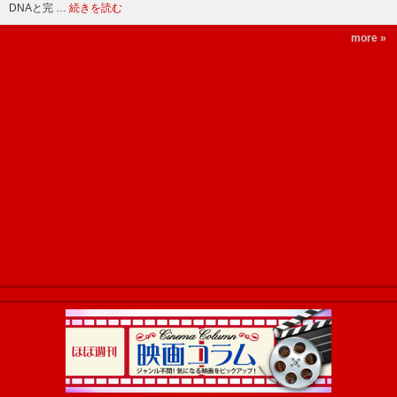
DNAと完 …
続きを読む
more »