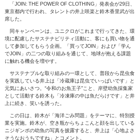
「JOIN: THE POWER OF CLOTHING」発表会が29日、
東京都内で行われ、タレントの井上咲楽と鈴木香里武が出
席した。
同キャンペーンは、ユニクロがこれまで行ってきた、環
境に配慮したサステナビリティ活動に、客にも買い物を通
して参加してもらう企画。「買ってJOIN」および「学ん
でJOIN」の二つの取り組みを通じて、地球が抱える課題
に触れる機会を増やす。
サステナブルな取り組みの一環として、普段から昆虫食
を実践している井上は「冷蔵庫は昆虫でいっぱいです」と
元気にあいさつ。“令和のお魚王子”こと、岸壁幼魚採集家
として活動する鈴木も「冷凍庫の中は魚だらけです」と井
上に続き、笑いを誘った。
この日は、鈴木が「海洋ごみ問題」をテーマに、特別授
業を実施。鈴木が、空き瓶からちょこんと顔を出している
ニジギンポの幼魚の写真を披露すると、井上は「心地よさ
そうなおうちですね」とコメント。