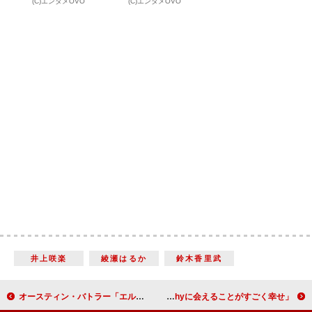
(C)エンタメOVO
(C)エンタメOVO
井上咲楽
綾瀬はるか
鈴木香里武
オースティン・バトラー「エルヴィスの物語を分かち合えることを幸せに思う」 バズ・ラーマン監督と共に来日
Rocket Punch、６人そろっての来日に笑顔 「日本のKetchyに会えることがすごく幸せ」