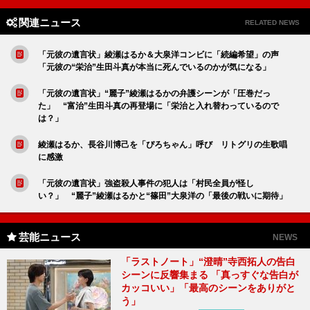
関連ニュース
RELATED NEWS
「元彼の遺言状」綾瀬はるか＆大泉洋コンビに「続編希望」の声
「元彼の“栄治”生田斗真が本当に死んでいるのかが気になる」
「元彼の遺言状」“麗子”綾瀬はるかの弁護シーンが「圧巻だっ
た」 “富治”生田斗真の再登場に「栄治と入れ替わっているので
は？」
綾瀬はるか、長谷川博己を「ぴろちゃん」呼び リトグリの生歌唱
に感激
「元彼の遺言状」強盗殺人事件の犯人は「村民全員が怪し
い？」 “麗子”綾瀬はるかと“篠田”大泉洋の「最後の戦いに期待」
芸能ニュース
NEWS
「ラストノート」“澄晴”寺西拓人の告白
シーンに反響集まる 「真っすぐな告白が
カッコいい」「最高のシーンをありがと
う」