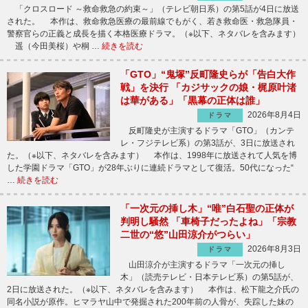
「クロスロード ～救命救急の約束～」（テレビ朝日系）の第5話が4日に放送
された。 本作は、救命救急医療の最前線でもがく、若き救命医・救急隊員・
警察官らの正義と成長を描く本格医療ドラマ。（※以下、ネタバレを含みます）
遥（今田美桜）や桐 …
続きを読む
「GTO」“鬼塚”反町隆史らが「告白大作
戦」を決行 「カジサックの娘・梶原叶渚
は華がある」「黒幕の正体は誰」
2026年8月4日
ドラマ
反町隆史が主演するドラマ「GTO」（カンテ
レ・フジテレビ系）の第3話が、3日に放送され
た。（※以下、ネタバレを含みます） 本作は、1998年に放送されて人気を博
した学園ドラマ「GTO」が28年ぶりに連続ドラマとして復活。50代になった“
…
続きを読む
「一次元の挿し木」“唯”白石聖の正体が
判明し騒然 「車椅子だったよね」「宗教
二世の“悠”山田涼介がつらい」
2026年8月3日
ドラマ
山田涼介が主演するドラマ「一次元の挿し
木」（読売テレビ・日本テレビ系）の第5話が、
2日に放送された。（※以下、ネタバレを含みます） 本作は、松下龍之介氏の
同名小説が原作。ヒマラヤ山中で発掘された200年前の人骨が、失踪した妹の