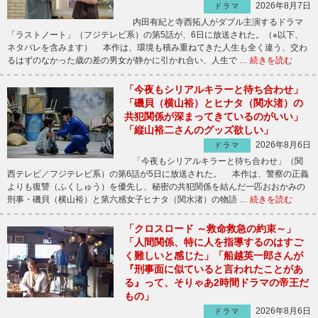
2026年8月7日
ドラマ
内田有紀と寺西拓人がダブル主演するドラマ
「ラストノート」（フジテレビ系）の第5話が、6日に放送された。（※以下、
ネタバレを含みます） 本作は、環境も積み重ねてきた人生も全く違う、交わ
るはずのなかった歳の差の男女が静かに引かれ合い、人生で …
続きを読む
「今夜もシリアルキラーと待ち合わせ」
「磯貝（横山裕）とヒナタ（関水渚）の
共犯関係が深まってきているのがいい」
「縦山裕二さんのグッズ欲しい」
2026年8月6日
ドラマ
「今夜もシリアルキラーと待ち合わせ」（関
西テレビ／フジテレビ系）の第6話が5日に放送された。 本作は、警察の正義
よりも復讐（ふくしゅう）を優先し、秘密の共犯関係を結んだ一匹おおかみの
刑事・磯貝（横山裕）と第六感女子ヒナタ（関水渚）の物語 …
続きを読む
「クロスロード ～救命救急の約束～」
「人間関係、特に人を指導するのはすご
く難しいと感じた」「船越英一郎さんが
『刑事面に似ていると言われたことがあ
る』って、そりゃあ2時間ドラマの帝王だ
もの」
2026年8月6日
ドラマ