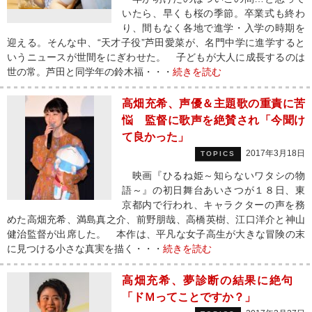
いたら、早くも桜の季節。卒業式も終わ
り、間もなく各地で進学・入学の時期を
迎える。そんな中、“天才子役”芦田愛菜が、名門中学に進学すると
いうニュースが世間をにぎわせた。 子どもが大人に成長するのは
世の常。芦田と同学年の鈴木福・・・
続きを読む
高畑充希、声優＆主題歌の重責に苦
悩 監督に歌声を絶賛され「今聞け
て良かった」
2017年3月18日
TOPICS
映画『ひるね姫～知らないワタシの物
語～』の初日舞台あいさつが１８日、東
京都内で行われ、キャラクターの声を務
めた高畑充希、満島真之介、前野朋哉、高橋英樹、江口洋介と神山
健治監督が出席した。 本作は、平凡な女子高生が大きな冒険の末
に見つける小さな真実を描く・・・
続きを読む
高畑充希、夢診断の結果に絶句
「ドＭってことですか？」