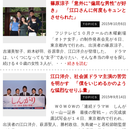
篠原涼子「意外に“偏屈な男性”が好
き」 「江口さんに何度もキュンと
させられた」
2015年10月6日
TOPICS
フジテレビ１０月クールの木曜劇場
「オトナ女子」の制作発表会見が６日、
東京都内で行われ、出演者の篠原涼子、
吉瀬美智子、鈴木砂羽、谷原章介、江口洋介が登壇した。 ドラマ
は、いくつになっても“女子”でありたい、そんな本当の幸せを探し
続ける４０歳の女性３人が、・・・
続きを読む
江口洋介、社会派ドラマ主演の苦労
を明かす 「僕をいじめるかのよう
な猛烈なせりふ量」
2015年9月14日
TOPICS
ＷＯＷＯＷの「連続ドラマＷ しんが
り～山一証券 最後の聖戦～」の完成披
露試写会が１４日、東京都内で行われ、
出演者の江口洋介、萩原聖人、勝村政信、矢島健一と若松節朗監督