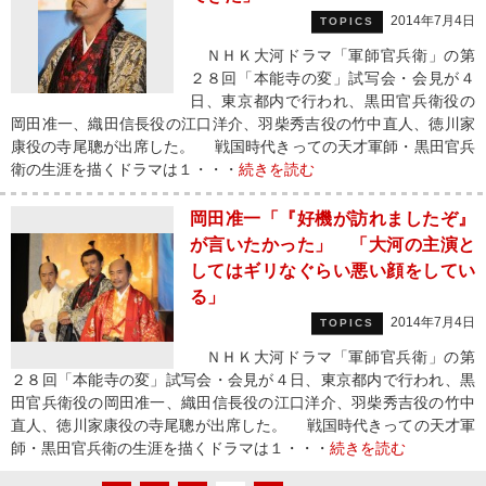
2014年7月4日
TOPICS
ＮＨＫ大河ドラマ「軍師官兵衛」の第
２８回「本能寺の変」試写会・会見が４
日、東京都内で行われ、黒田官兵衛役の
岡田准一、織田信長役の江口洋介、羽柴秀吉役の竹中直人、徳川家
康役の寺尾聰が出席した。 戦国時代きっての天才軍師・黒田官兵
衛の生涯を描くドラマは１・・・
続きを読む
岡田准一「『好機が訪れましたぞ』
が言いたかった」 「大河の主演と
してはギリなぐらい悪い顔をしてい
る」
2014年7月4日
TOPICS
ＮＨＫ大河ドラマ「軍師官兵衛」の第
２８回「本能寺の変」試写会・会見が４日、東京都内で行われ、黒
田官兵衛役の岡田准一、織田信長役の江口洋介、羽柴秀吉役の竹中
直人、徳川家康役の寺尾聰が出席した。 戦国時代きっての天才軍
師・黒田官兵衛の生涯を描くドラマは１・・・
続きを読む