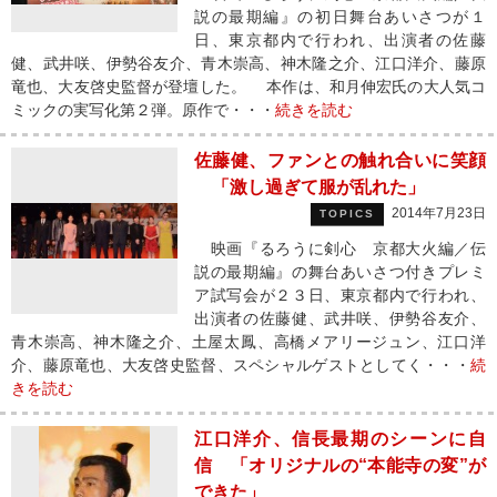
説の最期編』の初日舞台あいさつが１
日、東京都内で行われ、出演者の佐藤
健、武井咲、伊勢谷友介、青木崇高、神木隆之介、江口洋介、藤原
竜也、大友啓史監督が登壇した。 本作は、和月伸宏氏の大人気コ
ミックの実写化第２弾。原作で・・・
続きを読む
佐藤健、ファンとの触れ合いに笑顔
「激し過ぎて服が乱れた」
2014年7月23日
TOPICS
映画『るろうに剣心 京都大火編／伝
説の最期編』の舞台あいさつ付きプレミ
ア試写会が２３日、東京都内で行われ、
出演者の佐藤健、武井咲、伊勢谷友介、
青木崇高、神木隆之介、土屋太鳳、高橋メアリージュン、江口洋
介、藤原竜也、大友啓史監督、スペシャルゲストとしてく・・・
続
きを読む
江口洋介、信長最期のシーンに自
信 「オリジナルの“本能寺の変”が
できた」