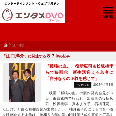
MENU
江口洋介
江口洋介
８７
「
」に関連する
件の記事
『孤狼の血』、役所広司＆松坂桃李
らで映画化 新生活迎える若者に
「自分なりの正義を感じて」
2017年4月3日
TOPICS
映画『孤狼の血』の製作発表会見が３
日、東京都内で行われ、出演者の役所広
司、松坂桃李、真木よう子、石橋蓮司、
江口洋介と白石和彌監督が出席した。 柚月裕子氏による同名小説
を映画化する本作は、昭和６３年の暴力団対策法成立直前の広島を