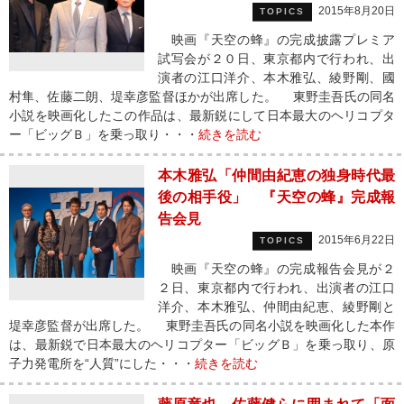
2015年8月20日
TOPICS
映画『天空の蜂』の完成披露プレミア
試写会が２０日、東京都内で行われ、出
演者の江口洋介、本木雅弘、綾野剛、國
村隼、佐藤二朗、堤幸彦監督ほかが出席した。 東野圭吾氏の同名
小説を映画化したこの作品は、最新鋭にして日本最大のヘリコプタ
ー「ビッグＢ」を乗っ取り・・・
続きを読む
本木雅弘「仲間由紀恵の独身時代最
後の相手役」 『天空の蜂』完成報
告会見
2015年6月22日
TOPICS
映画『天空の蜂』の完成報告会見が２
２日、東京都内で行われ、出演者の江口
洋介、本木雅弘、仲間由紀恵、綾野剛と
堤幸彦監督が出席した。 東野圭吾氏の同名小説を映画化した本作
は、最新鋭で日本最大のヘリコプター「ビッグＢ」を乗っ取り、原
子力発電所を“人質”にした・・・
続きを読む