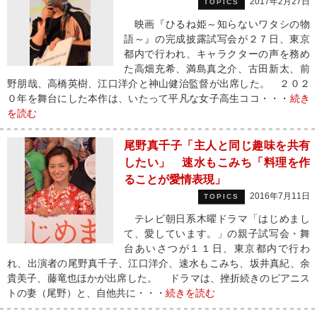
2017年2月27日
TOPICS
映画『ひるね姫～知らないワタシの物
語～』の完成披露試写会が２７日、東京
都内で行われ、キャラクターの声を務め
た高畑充希、満島真之介、古田新太、前
野朋哉、高橋英樹、江口洋介と神山健治監督が出席した。 ２０２
０年を舞台にした本作は、いたって平凡な女子高生ココ・・・
続き
を読む
尾野真千子「主人と同じ趣味を共有
したい」 速水もこみち「料理を作
ることが愛情表現」
2016年7月11日
TOPICS
テレビ朝日系木曜ドラマ「はじめまし
て、愛しています。」の親子試写会・舞
台あいさつが１１日、東京都内で行わ
れ、出演者の尾野真千子、江口洋介、速水もこみち、坂井真紀、余
貴美子、藤竜也ほかが出席した。 ドラマは、挫折続きのピアニス
トの妻（尾野）と、自他共に・・・
続きを読む