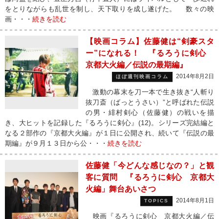
をとりながらも乱世を制し、天下取りを成し遂げた。 数々の映
画・・・
続きを読む
【映画コラム】佐藤健は“剣豪スタ
ー”になれる！ 『るろうに剣心
京都大火編／伝説の最期編』
2014年8月2日
ほぼ週刊映画コラム
激動の幕末を刀一本で生き抜き“人斬り
抜刀斎（ばっとうさい）”と呼ばれた伝説
の男・緋村剣心（佐藤健）の戦いを描
き、大ヒットを記録した『るろうに剣心』(12)。シリーズ完結編と
なる２部作の『京都大火編』が１日に公開され、続いて『伝説の最
期編』が９月１３日から公・・・
続きを読む
佐藤健「今どんな感じなの？」と観
客に質問 『るろうに剣心 京都大
火編」舞台あいさつ
2014年8月1日
TOPICS
映画『るろうに剣心 京都大火編／伝