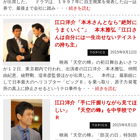
が出席した。 ドラマは、１９９７年に自主廃業を発表した山一証
券で、最後まで会社に踏み・・・
続きを読む
江口洋介「本木さんとなら“絶対に
うまくいく”」 本木雅弘「江口さ
んは自分には一生出せないテイスト
の持ち主」
2015年9月12日
TOPICS
映画『天空の蜂』の初日舞台あいさつ
が１２日、東京都内で行われ、出演者の江口洋介、本木雅弘、仲間
由紀恵、綾野剛、堤幸彦監督ほかが出席した。 本作は、最新鋭に
して日本最大のヘリコプター「ビッグＢ」を乗っ取り、原子力発電
所の真上に静止させるというテロ事件を・・・
続きを読む
江口洋介「手に汗握りながら見てほ
しい」 『天空の蜂』を中学校でＰ
Ｒ
2015年9月1日
TOPICS
映画『天空の蜂』「防災の日」特別防