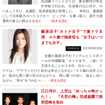
災訓練イベントが１日、東京都内の帝京
中学校で行われ、出演者の江口洋介、や
べきょうすけ、永瀬匡、堤幸彦監督が登壇した。 本作は、最新鋭
にして日本最大のヘリコプター「ビッグＢ」を乗っ取り、原子力発
電所の真上に静止させると・・・
続きを読む
篠原涼子“オトナ女子”で連ドラ主
演 ４０歳で独身役も「女子はいつ
までも女子」
2015年8月28日
TOPICS
女優の篠原涼子がフジテレビ１０月ク
ールの木曜劇場「オトナ女子」（仮）で
主演することが２８日、分かった。 ド
ラマは、“アゲマンだけど自分は幸せになれない”４０歳の女性３人
が、駄目な男に振り回されながらも、時に傷つけ合い、励まし合い
ながら、“幸せ”をつかむべ・・・
続きを読む
江口洋介、上空は「めっちゃ怖かっ
た！」 『天空の蜂』完成披露で高
所恐怖を告白