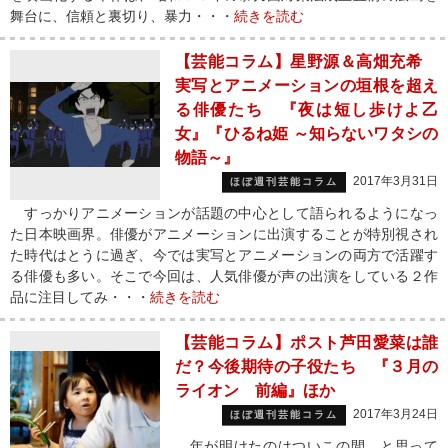
舞台に、信頼と裏切り、暴力・・・
続きを読む
【芸能コラム】星野源＆高畑充希
実写とアニメーションの垣根を超え
る俳優たち 『夜は短し歩けよ乙
女』『ひるね姫 ～知らないワタシの
物語～』
2017年3月31日
ほぼ週刊芸能コラム
すっかりアニメーションが話題の中心として語られるようになっ
た日本映画界。俳優がアニメーションに出演することが特別視され
た時代はとうに過ぎ、今では実写とアニメーションの両方で活躍す
る俳優も多い。そこで今回は、人気俳優が声の出演をしている２作
品に注目してみ・・・
続きを読む
【芸能コラム】ポスト芦田愛菜は誰
だ？今後期待の子役たち 『３月の
ライオン 前編』ほか
2017年3月24日
ほぼ週刊芸能コラム
年が明けたのはついこの間…と思って