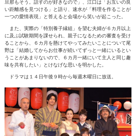
旦那もそう。話すのが好きなので」、江口は「お互いの良
い距離感を見つける」と語り、速水が「料理を作ることが
一つの愛情表現」と答えると会場から笑いが起こった。
また、実際の「特別養子縁組」を望む夫婦が６カ月以上
に及ぶ試験期間を課せられ、親子になるための審査を受け
ることから、６カ月を懸けてやってみたいことについて尾
野は「結婚してからお仕事が続いてずっと一緒にいるとい
うことがあまりないので、６カ月一緒にいて主人と同じ趣
味を共有したい」とけなげな思いを明かした。
ドラマは１４日午後９時から毎週木曜日に放送。