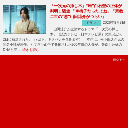
「一次元の挿し木」“唯”白石聖の正体が
判明し騒然 「車椅子だったよね」「宗教
二世の“悠”山田涼介がつらい」
2026年8月3日
ドラマ
山田涼介が主演するドラマ「一次元の挿し
木」（読売テレビ・日本テレビ系）の第5話が、
2日に放送された。（※以下、ネタバレを含みます） 本作は、松下龍之介氏の
同名小説が原作。ヒマラヤ山中で発掘された200年前の人骨が、失踪した妹の
DNAと完 …
続きを読む
more »