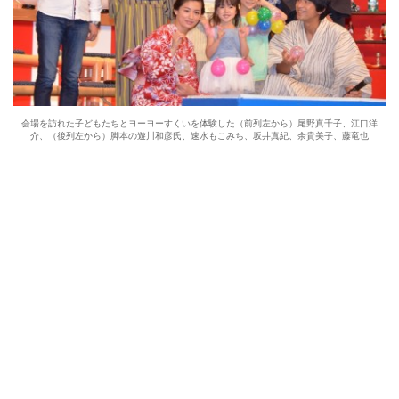
会場を訪れた子どもたちとヨーヨーすくいを体験した（前列左から）尾野真千子、江口洋
介、（後列左から）脚本の遊川和彦氏、速水もこみち、坂井真紀、余貴美子、藤竜也