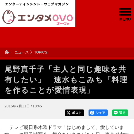
MENU
ニュース
TOPICS
尾野真千子「主人と同じ趣味を共
有したい」 速水もこみち「料理
を作ることが愛情表現」
2016年7月11日 / 18:45
ポスト
シェア
送る
テレビ朝日系木曜ドラマ「はじめまして、愛していま