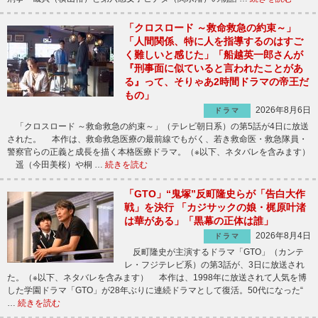
「クロスロード ～救命救急の約束～」
「人間関係、特に人を指導するのはすご
く難しいと感じた」「船越英一郎さんが
『刑事面に似ていると言われたことがあ
る』って、そりゃあ2時間ドラマの帝王だ
もの」
2026年8月6日
ドラマ
「クロスロード ～救命救急の約束～」（テレビ朝日系）の第5話が4日に放送
された。 本作は、救命救急医療の最前線でもがく、若き救命医・救急隊員・
警察官らの正義と成長を描く本格医療ドラマ。（※以下、ネタバレを含みます）
遥（今田美桜）や桐 …
続きを読む
「GTO」“鬼塚”反町隆史らが「告白大作
戦」を決行 「カジサックの娘・梶原叶渚
は華がある」「黒幕の正体は誰」
2026年8月4日
ドラマ
反町隆史が主演するドラマ「GTO」（カンテ
レ・フジテレビ系）の第3話が、3日に放送され
た。（※以下、ネタバレを含みます） 本作は、1998年に放送されて人気を博
した学園ドラマ「GTO」が28年ぶりに連続ドラマとして復活。50代になった“
…
続きを読む