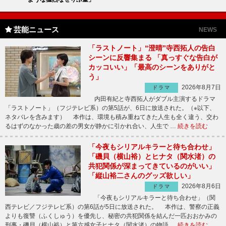
芸能ニュース
NEWS
「ラストノート」“澄晴”寺西拓人の告白
シーンに反響集まる 「真っすぐな告白が
カッコいい」「最高のシーンをありがと
う」
2026年8月7日
ドラマ
内田有紀と寺西拓人がダブル主演するドラマ
「ラストノート」（フジテレビ系）の第5話が、6日に放送された。（※以下、
ネタバレを含みます） 本作は、環境も積み重ねてきた人生も全く違う、交わ
るはずのなかった歳の差の男女が静かに引かれ合い、人生で …
続きを読む
「今夜もシリアルキラーと待ち合わせ」
「磯貝（横山裕）とヒナタ（関水渚）の
共犯関係が深まってきているのがいい」
「縦山裕二さんのグッズ欲しい」
2026年8月6日
ドラマ
「今夜もシリアルキラーと待ち合わせ」（関
西テレビ／フジテレビ系）の第6話が5日に放送された。 本作は、警察の正義
よりも復讐（ふくしゅう）を優先し、秘密の共犯関係を結んだ一匹おおかみの
刑事・磯貝（横山裕）と第六感女子ヒナタ（関水渚）の物語 …
続きを読む