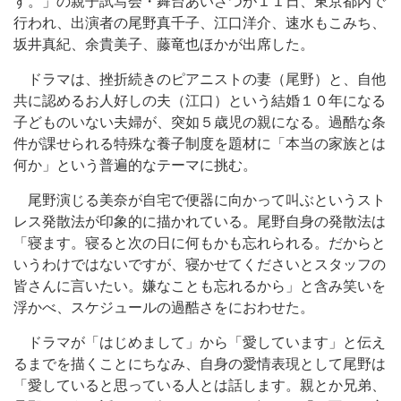
す。」の親子試写会・舞台あいさつが１１日、東京都内で
行われ、出演者の尾野真千子、江口洋介、速水もこみち、
坂井真紀、余貴美子、藤竜也ほかが出席した。
ドラマは、挫折続きのピアニストの妻（尾野）と、自他
共に認めるお人好しの夫（江口）という結婚１０年になる
子どものいない夫婦が、突如５歳児の親になる。過酷な条
件が課せられる特殊な養子制度を題材に「本当の家族とは
何か」という普遍的なテーマに挑む。
尾野演じる美奈が自宅で便器に向かって叫ぶというスト
レス発散法が印象的に描かれている。尾野自身の発散法は
「寝ます。寝ると次の日に何もかも忘れられる。だからと
いうわけではないですが、寝かせてくださいとスタッフの
皆さんに言いたい。嫌なことも忘れるから」と含み笑いを
浮かべ、スケジュールの過酷さをにおわせた。
ドラマが「はじめまして」から「愛しています」と伝え
るまでを描くことにちなみ、自身の愛情表現として尾野は
「愛していると思っている人とは話します。親とか兄弟、