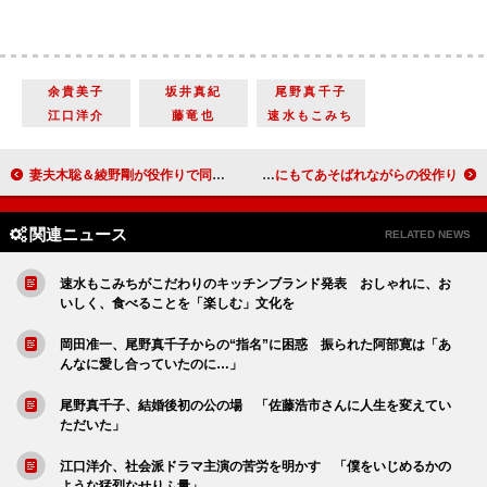
余貴美子
坂井真紀
尾野真千子
江口洋介
藤竜也
速水もこみち
妻夫木聡＆綾野剛が役作りで同居！？ 広瀬すず「監督も人間だと思いながらやりました」
相葉雅紀、新ＣＭで“じゃがいも役” 大きな頭にもてあそばれながらの役作り
関連ニュース
RELATED NEWS
速水もこみちがこだわりのキッチンブランド発表 おしゃれに、お
いしく、食べることを「楽しむ」文化を
岡田准一、尾野真千子からの“指名”に困惑 振られた阿部寛は「あ
んなに愛し合っていたのに…」
尾野真千子、結婚後初の公の場 「佐藤浩市さんに人生を変えてい
ただいた」
江口洋介、社会派ドラマ主演の苦労を明かす 「僕をいじめるかの
ような猛烈なせりふ量」