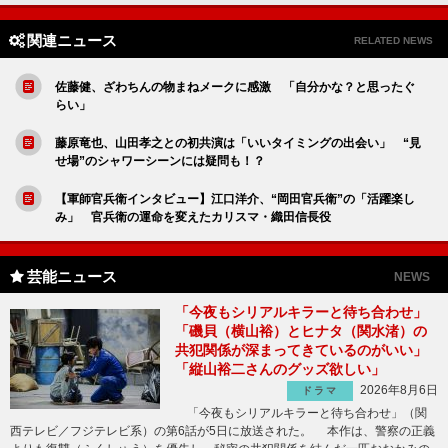
関連ニュース
RELATED NEWS
佐藤健、ざわちんの物まねメークに感激 「自分かな？と思ったぐ
らい」
藤原竜也、山田孝之との初共演は「いいタイミングの出会い」 “見
せ場”のシャワーシーンには疑問も！？
【軍師官兵衛インタビュー】江口洋介、“岡田官兵衛”の「活躍楽し
み」 官兵衛の運命を変えたカリスマ・織田信長役
芸能ニュース
NEWS
「今夜もシリアルキラーと待ち合わせ」
「磯貝（横山裕）とヒナタ（関水渚）の
共犯関係が深まってきているのがいい」
「縦山裕二さんのグッズ欲しい」
2026年8月6日
ドラマ
「今夜もシリアルキラーと待ち合わせ」（関
西テレビ／フジテレビ系）の第6話が5日に放送された。 本作は、警察の正義