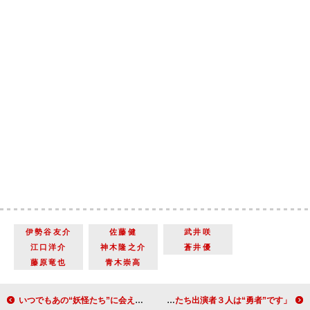
伊勢谷友介
佐藤健
武井咲
江口洋介
神木隆之介
蒼井優
藤原竜也
青木崇高
いつでもあの“妖怪たち”に会える！ 社会現象となった「妖怪ウォッチ」ｄビデオで配信開始！
堀部圭亮「舞台稽古は戦いの日々」 若村麻由美「私たち出演者３人は“勇者”です」