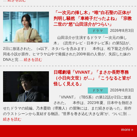
…
続きを読む
「一次元の挿し木」“唯”白石聖の正体が
判明し騒然 「車椅子だったよね」「宗教
二世の“悠”山田涼介がつらい」
2026年8月3日
ドラマ
山田涼介が主演するドラマ「一次元の挿し
木」（読売テレビ・日本テレビ系）の第5話が、
2日に放送された。（※以下、ネタバレを含みます） 本作は、松下龍之介氏の
同名小説が原作。ヒマラヤ山中で発掘された200年前の人骨が、失踪した妹の
DNAと完 …
続きを読む
日曜劇場「VIVANT」「まさか長野専務
（小日向文世）が…」「こうなると皆が
怪しく見える」
2026年8月3日
ドラマ
「VIVANT」（TBS系）の第12話が2日に放送
された。 本作は、2023年夏、日本中を熱狂さ
せたドラマの続編。乃木憂助（堺雅人）の冒険には、まだ続きがあった。前作
のラストシーンから直結する物語。“世界を巻き込む大きな渦”が、ついに別 …
続きを読む
more »