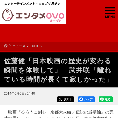
MENU
ニュース
TOPICS
佐藤健「日本映画の歴史が変わる
瞬間を体験して」 武井咲「離れ
ている時間が長くて寂しかった」
2014年6月6日 / 14:40
ポスト
シェア
送る
映画『るろうに剣心 京都大火編／伝説の最期編』の完