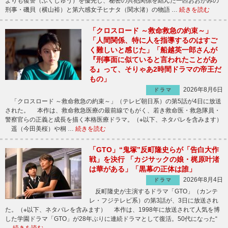
よりも復讐（ふくしゅう）を優先し、秘密の共犯関係を結んだ一匹おおかみの
刑事・磯貝（横山裕）と第六感女子ヒナタ（関水渚）の物語 …
続きを読む
「クロスロード ～救命救急の約束～」
「人間関係、特に人を指導するのはすご
く難しいと感じた」「船越英一郎さんが
『刑事面に似ていると言われたことがあ
る』って、そりゃあ2時間ドラマの帝王だ
もの」
2026年8月6日
ドラマ
「クロスロード ～救命救急の約束～」（テレビ朝日系）の第5話が4日に放送
された。 本作は、救命救急医療の最前線でもがく、若き救命医・救急隊員・
警察官らの正義と成長を描く本格医療ドラマ。（※以下、ネタバレを含みます）
遥（今田美桜）や桐 …
続きを読む
「GTO」“鬼塚”反町隆史らが「告白大作
戦」を決行 「カジサックの娘・梶原叶渚
は華がある」「黒幕の正体は誰」
2026年8月4日
ドラマ
反町隆史が主演するドラマ「GTO」（カンテ
レ・フジテレビ系）の第3話が、3日に放送され
た。（※以下、ネタバレを含みます） 本作は、1998年に放送されて人気を博
した学園ドラマ「GTO」が28年ぶりに連続ドラマとして復活。50代になった“