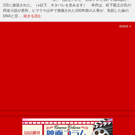
2日に放送された。（※以下、ネタバレを含みます） 本作は、松下龍之介氏の
同名小説が原作。ヒマラヤ山中で発掘された200年前の人骨が、失踪した妹の
DNAと完 …
続きを読む
more »