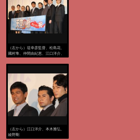
（左から）堤幸彦監督、松島花、
國村隼、仲間由紀恵、江口洋介、
本木雅弘、綾野剛、佐藤二朗、永
瀬匡
（左から）江口洋介、本木雅弘、
綾野剛