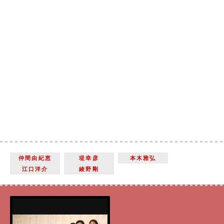
仲間由紀恵
堤幸彦
本木雅弘
江口洋介
綾野剛