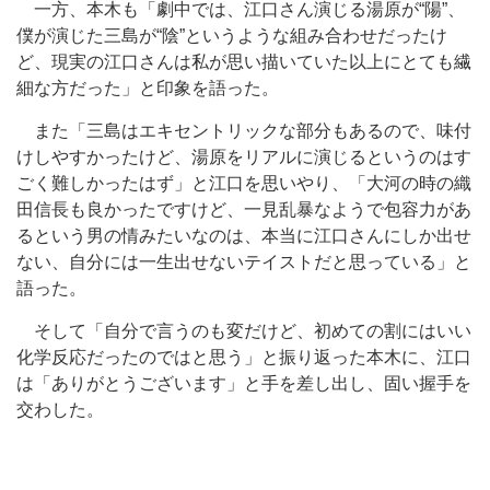
一方、本木も「劇中では、江口さん演じる湯原が“陽”、
僕が演じた三島が“陰”というような組み合わせだったけ
ど、現実の江口さんは私が思い描いていた以上にとても繊
細な方だった」と印象を語った。
また「三島はエキセントリックな部分もあるので、味付
けしやすかったけど、湯原をリアルに演じるというのはす
ごく難しかったはず」と江口を思いやり、「大河の時の織
田信長も良かったですけど、一見乱暴なようで包容力があ
るという男の情みたいなのは、本当に江口さんにしか出せ
ない、自分には一生出せないテイストだと思っている」と
語った。
そして「自分で言うのも変だけど、初めての割にはいい
化学反応だったのではと思う」と振り返った本木に、江口
は「ありがとうございます」と手を差し出し、固い握手を
交わした。