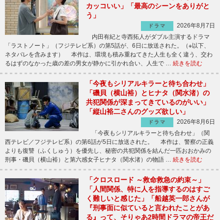
カッコいい」「最高のシーンをありがと
う」
2026年8月7日
ドラマ
内田有紀と寺西拓人がダブル主演するドラマ
「ラストノート」（フジテレビ系）の第5話が、6日に放送された。（※以下、
ネタバレを含みます） 本作は、環境も積み重ねてきた人生も全く違う、交わ
るはずのなかった歳の差の男女が静かに引かれ合い、人生で …
続きを読む
「今夜もシリアルキラーと待ち合わせ」
「磯貝（横山裕）とヒナタ（関水渚）の
共犯関係が深まってきているのがいい」
「縦山裕二さんのグッズ欲しい」
2026年8月6日
ドラマ
「今夜もシリアルキラーと待ち合わせ」（関
西テレビ／フジテレビ系）の第6話が5日に放送された。 本作は、警察の正義
よりも復讐（ふくしゅう）を優先し、秘密の共犯関係を結んだ一匹おおかみの
刑事・磯貝（横山裕）と第六感女子ヒナタ（関水渚）の物語 …
続きを読む
「クロスロード ～救命救急の約束～」
「人間関係、特に人を指導するのはすご
く難しいと感じた」「船越英一郎さんが
『刑事面に似ていると言われたことがあ
る』って、そりゃあ2時間ドラマの帝王だ