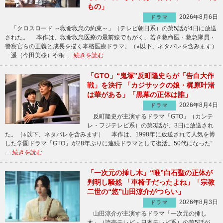
もの」
2026年8月6日
ドラマ
「クロスロード ～救命救急の約束～」（テレビ朝日系）の第5話が4日に放送
された。 本作は、救命救急医療の最前線でもがく、若き救命医・救急隊員・
警察官らの正義と成長を描く本格医療ドラマ。（※以下、ネタバレを含みます）
遥（今田美桜）や桐 …
続きを読む
「GTO」“鬼塚”反町隆史らが「告白大作
戦」を決行 「カジサックの娘・梶原叶渚
は華がある」「黒幕の正体は誰」
2026年8月4日
ドラマ
反町隆史が主演するドラマ「GTO」（カンテ
レ・フジテレビ系）の第3話が、3日に放送され
た。（※以下、ネタバレを含みます） 本作は、1998年に放送されて人気を博
した学園ドラマ「GTO」が28年ぶりに連続ドラマとして復活。50代になった“
…
続きを読む
「一次元の挿し木」“唯”白石聖の正体が
判明し騒然 「車椅子だったよね」「宗教
二世の“悠”山田涼介がつらい」
2026年8月3日
ドラマ
山田涼介が主演するドラマ「一次元の挿し
木」（読売テレビ・日本テレビ系）の第5話が、