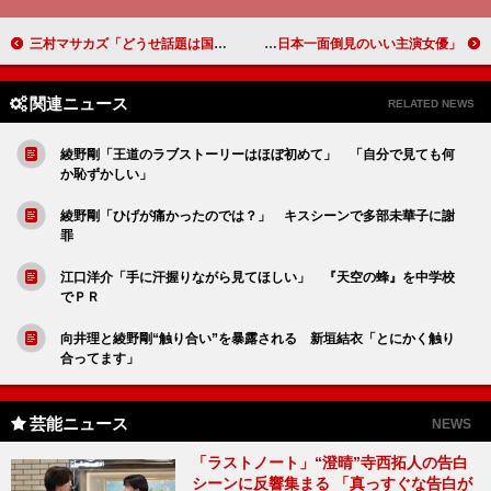
三村マサカズ「どうせ話題は国分太一くんの結婚」 大竹一樹「次男の名前は泰雅（たいが）」
石井杏奈、初主演に「夢がかなった」 川村監督「日本一面倒見のいい主演女優」
関連ニュース
RELATED NEWS
綾野剛「王道のラブストーリーはほぼ初めて」 「自分で見ても何
か恥ずかしい」
綾野剛「ひげが痛かったのでは？」 キスシーンで多部未華子に謝
罪
江口洋介「手に汗握りながら見てほしい」 『天空の蜂』を中学校
でＰＲ
向井理と綾野剛“触り合い”を暴露される 新垣結衣「とにかく触り
合ってます」
芸能ニュース
NEWS
「ラストノート」“澄晴”寺西拓人の告白
シーンに反響集まる 「真っすぐな告白が