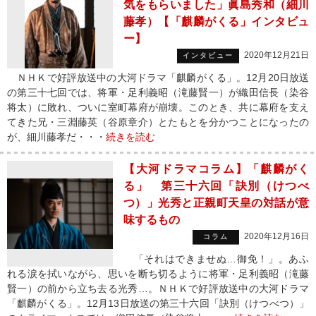
気をもらいました」眞島秀和（細川
藤孝）【「麒麟がくる」インタビュ
ー】
2020年12月21日
インタビュー
ＮＨＫで好評放送中の大河ドラマ「麒麟がくる」。12月20日放送
の第三十七回では、将軍・足利義昭（滝藤賢一）が織田信長（染谷
将太）に敗れ、ついに室町幕府が崩壊。このとき、共に幕府を支え
てきた兄・三淵藤英（谷原章介）とたもとを分かつことになったの
が、細川藤孝だ・・・
続きを読む
【大河ドラマコラム】「麒麟がく
る」 第三十六回「訣別（けつべ
つ）」光秀と正親町天皇の対話が意
味するもの
2020年12月16日
コラム
「それはできませぬ…御免！」。あふ
れる涙を拭いながら、思いを断ち切るように将軍・足利義昭（滝藤
賢一）の前から立ち去る光秀…。ＮＨＫで好評放送中の大河ドラマ
「麒麟がくる」。12月13日放送の第三十六回「訣別（けつべつ）」