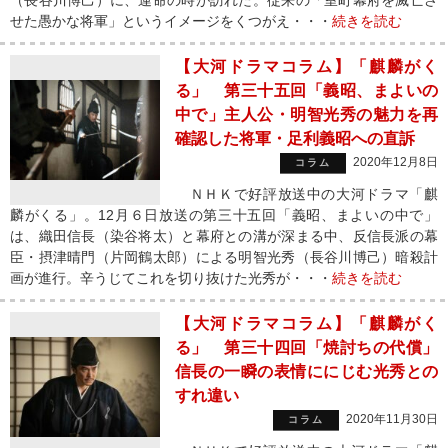
（長谷川博己）に、運命の時が訪れた。従来の「室町幕府を滅亡さ
せた愚かな将軍」というイメージをくつがえ・・・
続きを読む
【大河ドラマコラム】「麒麟がく
る」 第三十五回「義昭、まよいの
中で」主人公・明智光秀の魅力を再
確認した将軍・足利義昭への直訴
2020年12月8日
コラム
ＮＨＫで好評放送中の大河ドラマ「麒
麟がくる」。12月６日放送の第三十五回「義昭、まよいの中で」
は、織田信長（染谷将太）と幕府との溝が深まる中、反信長派の幕
臣・摂津晴門（片岡鶴太郎）による明智光秀（長谷川博己）暗殺計
画が進行。辛うじてこれを切り抜けた光秀が・・・
続きを読む
【大河ドラマコラム】「麒麟がく
る」 第三十四回「焼討ちの代償」
信長の一瞬の表情ににじむ光秀との
すれ違い
2020年11月30日
コラム