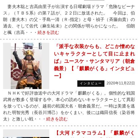
妻夫木聡と吉高由里子が出演する日曜劇場ドラマ「危険なビーナ
ス」（ＴＢＳ系）の第７話が、２２日に放送された。 今回は、伯
朗（妻夫木）の父・手島一清（Ｒ‐指定）と母・禎子（斉藤由貴）の
過去、そして佐代（麻生祐未）との関係が明らかになった。 伯朗
と楓（吉高・・・
続きを読む
「派手な衣装からも、どこか憎めな
いキャラクターとして目に止まれ
ば」ユースケ・サンタマリア（朝倉
義景）【「麒麟がくる」インタビュ
ー】
2020年11月22日
インタビュー
ＮＨＫで好評放送中の大河ドラマ「麒麟がくる」。個性的な戦国
武将が数多く登場する中、本心の読めないキャラクターとして異彩
を放っているのが、越前の戦国大名・朝倉義景だ。一時は美濃を逃
れた明智光秀（長谷川博己）をかくまい、後には織田信長（染谷将
太）と激しい戦・・・
続きを読む
【大河ドラマコラム】「麒麟がく