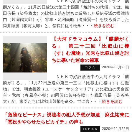
ＮＨＫで好評放送中の大河ドラマ「麒
麟がくる」。11月29日放送の第三十四回「焼討ちの代償」では、織
田信長（染谷将太）の比叡山焼き討ちに反発した反信長派の摂津晴
門（片岡鶴太郎）が、将軍・足利義昭（滝藤賢一）を後ろ盾にした
筒井順慶（駿河太郎）と、信長に従う松永・・・
続きを読む
【大河ドラマコラム】「麒麟がく
る」 第三十三回「比叡山に棲
（す）む魔物」光秀を比叡山焼き討
ちに導いた運命の歯車
2020年11月23日
コラム
ＮＨＫで好評放送中の大河ドラマ「麒
麟がくる」。11月22日放送の第三十三回「比叡山に棲（す）む魔
物」では、朝倉義景（ユースケ・サンタマリア）と比叡山の天台座
主・覚恕（春風亭小朝）の同盟に苦杯を喫した織田信長（染谷将
太）が、家臣たちに比叡山襲撃を命令。世に言・・・
続きを読む
「危険なビーナス」視聴者の犯人予想が加速 麻生祐未に
「悪役をやらせたらピカイチ」の声も
2020年11月22日
TOPICS