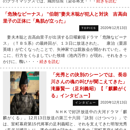
のクライマックスでは、織田信長（染谷将太・・・
続きを読む
「危険なビーナス」 “伯朗”妻夫木聡が犯人と対決 吉高由
里子の正体に「鳥肌が立った」
2020年12月13日
TOPICS
妻夫木聡と吉高由里子が出演する日曜劇場ドラマ「危険なビーナ
ス」（ＴＢＳ系）の最終回が、１３日に放送された。 康治（栗原
英雄）が亡くなったことで、矢神家では親族会が開かれていた。そ
こに、行方をくらましていた牧雄（池内万作）が現れ、それをきっ
かけに、醜い・・・
続きを読む
「光秀との決別のシーンでは、長谷
川さんの魂の叫びが聞こえてきた」
滝藤賢一（足利義昭）【「麒麟がく
る」インタビュー】
2020年12月13日
インタビュー
ＮＨＫで好評放送中の大河ドラマ「麒
麟がくる」。12月13日放送の第三十六回「訣別（けつべつ）」で
は、室町幕府第15代将軍の足利義昭と、それを支えてきた明智光秀