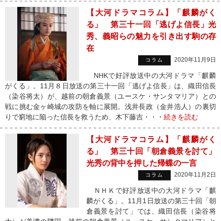
【大河ドラマコラム】「麒麟がく
る」 第三十一回「逃げよ信長」光
秀、義昭らの魅力を引き出す駒の存
在
2020年11月9日
コラム
NHKで好評放送中の大河ドラマ「麒麟
がくる」。11月８日放送の第三十一回「逃げよ信長」は、織田信長
（染谷将太）が、越前の朝倉義景（ユースケ・サンタマリア）との
戦に挑む金ヶ崎城の攻防を軸に展開。浅井長政（金井浩人）の裏切
りで窮地に陥った信長を救うため、木下藤吉・・・
続きを読む
【大河ドラマコラム】「麒麟がく
る」 第三十回「朝倉義景を討て」
光秀の背中を押した帰蝶の一言
2020年11月2日
コラム
ＮＨＫで好評放送中の大河ドラマ「麒
麟がくる」。11月1日放送の第三十回「朝
倉義景を討て」では、織田信長（染谷将