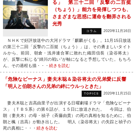
る」 第三十二回「反撃の二百挺
（ちょう）」能力を発揮しつつも、
さまざまな思惑に運命を翻弄される
光秀
2020年11月16日
コラム
ＮＨＫで好評放送中の大河ドラマ「麒麟がくる」。11月15日放送
の第三十二回「反撃の二百挺（ちょう）」は、その勇ましいタイト
ルから、前回、朝倉・浅井連合軍に敗れた織田信長（染谷将太）
が、反撃に転じる“姉川の戦い”が軸になると予想していた。もちろ
ん、その過程も描・・・
続きを読む
「危険なビーナス」妻夫木聡＆染谷将太の兄弟愛に反響
「明人と伯朗さんの兄弟の絆にウルっときた」
2020年11月15日
TOPICS
妻夫木聡と吉高由里子が出演する日曜劇場ドラマ「危険なビーナ
ス」（ＴＢＳ系）の第６話が、１５日に放送された。 今回は、伯
朗（妻夫木）の母・禎子（斉藤由貴）の死の真相を知るために、伯
朗と楓（吉高）が動き出した。 明人（染谷将太）の失踪と禎子の
死の真相に・・・
続きを読む