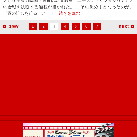
太）が美濃の隣国・越前の朝倉義景（ユースケ・サンタマリア）と
の合戦を決断する過程が描かれた。 その決め手となったのが、
「帝の許しを得る」と・・・
続きを読む
prev
next
1
2
3
4
5
6
7