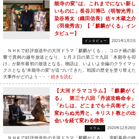
能寺の変”は、これまでにない新し
いものに」長谷川博己（明智光秀）
染谷将太（織田信長）佐々木蔵之介
（羽柴秀吉）【「麒麟がくる」イン
タビュー】
2021年1月2日
インタビュー
ＮＨＫで好評放送中の大河ドラマ「麒麟がくる」。コロナ禍の影
響で異例の越年放送となり、１月３日の第三十九回「本願寺を叩
け」が新年最初の放送となる。物語は、いよいよ全編のクライマッ
クスとなる“本能寺の変”が近づいてきた。戦国の歴史を塗り替えた
大事件がどのよう・・・
続きを読む
【大河ドラマコラム】「麒麟がく
る」 第三十八回「丹波攻略命令」
「わしは、どこまでも十兵衛ぞ」と
変わらぬ光秀と、キリスト教との出
会いを経て変わる信長
2020年12月28日
コラム
ＮＨＫで好評放送中の大河ドラマ「麒麟がくる」。室町幕府の終