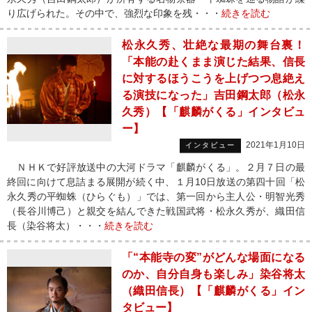
り広げられた。その中で、強烈な印象を残・・・
続きを読む
松永久秀、壮絶な最期の舞台裏！
「本能の赴くまま演じた結果、信長
に対するほうこうを上げつつ息絶え
る演技になった」吉田鋼太郎（松永
久秀）【「麒麟がくる」インタビュ
ー】
2021年1月10日
インタビュー
ＮＨＫで好評放送中の大河ドラマ「麒麟がくる」。２月７日の最
終回に向けて息詰まる展開が続く中、１月10日放送の第四十回「松
永久秀の平蜘蛛（ひらぐも）」では、第一回から主人公・明智光秀
（長谷川博己）と親交を結んできた戦国武将・松永久秀が、織田信
長（染谷将太）・・・
続きを読む
「“本能寺の変”がどんな場面になる
のか、自分自身も楽しみ」染谷将太
（織田信長）【「麒麟がくる」イン
タビュー】