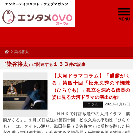
MENU
染谷将太
染谷将太
１３３
「
」に関連する
件の記事
【大河ドラマコラム】「麒麟がく
る」第四十回「松永久秀の平蜘蛛
（ひらぐも）」孤立を深める信長の
姿に見る大河ドラマの演出の妙
2021年1月12日
コラム
ＮＨＫで好評放送中の大河ドラマ「麒
麟がくる」。１月10日放送の第四十回「松永久秀の平蜘蛛（ひらぐ
も）」は、タイトル通り、織田信長（染谷将太）に反旗を翻した松
永久秀（吉田鋼太郎）が所有する名物茶器・平蜘蛛を巡る物語が繰