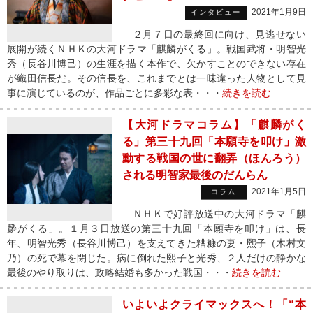
2021年1月9日
インタビュー
２月７日の最終回に向け、見逃せない
展開が続くＮＨＫの大河ドラマ「麒麟がくる」。戦国武将・明智光
秀（長谷川博己）の生涯を描く本作で、欠かすことのできない存在
が織田信長だ。その信長を、これまでとは一味違った人物として見
事に演じているのが、作品ごとに多彩な表・・・
続きを読む
【大河ドラマコラム】「麒麟がく
る」第三十九回「本願寺を叩け」激
動する戦国の世に翻弄（ほんろう）
される明智家最後のだんらん
2021年1月5日
コラム
ＮＨＫで好評放送中の大河ドラマ「麒
麟がくる」。１月３日放送の第三十九回「本願寺を叩け」は、長
年、明智光秀（長谷川博己）を支えてきた糟糠の妻・熙子（木村文
乃）の死で幕を閉じた。病に倒れた熙子と光秀、２人だけの静かな
最後のやり取りは、政略結婚も多かった戦国・・・
続きを読む
いよいよクライマックスへ！「“本