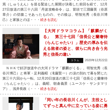
焉（しゅうえん）を巡る緊迫した展開が決着した前回を経て、12月
27日放送の第三十八回「丹波攻略命令」は、冒頭で三淵藤英（谷原
章介）の切腹こそあったものの、その後は、明智光秀（長谷川博
己）と家族とのほ・・・
続きを読む
【大河ドラマコラム】「麒麟がく
る」 第三十七回「信長公と蘭奢待
（らんじゃたい）」歴史の厚みを伝
える敗者の姿と、彼らに向き合う光
秀と信長の違い
2020年12月22日
コラム
ＮＨＫで好評放送中の大河ドラマ「麒麟がくる」。明智光秀（長
谷川博己）と将軍・足利義昭（滝藤賢一）の涙の別れで幕を閉じた
第三十六回から一転、12月20日放送の第三十七回「信長公と蘭奢待
（らんじゃたい）」は、義昭、朝倉義景（ユースケ・サンタマリ
ア）、浅井長政（・・・
続きを読む
「同い年の長谷川くんが、主役とし
てずっと真ん中に立っている姿に勇