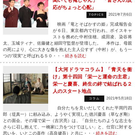
聞いても俺じゃん」 「皆さんの反
応がちょっと心配」
2021年7月6日
TOPICS
映画『竜とそばかすの姫』完成報告会
が６日、東京都内で行われ、ボイスキャ
ストを務めた中村佳穂、成田凌、染谷将
太、玉城ティナ、佐藤健と細田守監督が登壇した。 本作は、母親
の死により、心に大きな傷を抱えた主人公すず（中村）が、もう一
つの“現実”と呼ばれる５０・・・
続きを読む
【大河ドラマコラム】「青天を衝
け」第十四回「栄一と運命の主君」
栄一と慶喜、終生の絆で結ばれる２
人のスタート地点
2021年5月18日
コラム
自分たちを見いだしてくれた平岡円四
郎（堤真一）に頼み込み、ようやく実現した徳川慶喜（草なぎ剛）
との面会。その場で栄一（吉沢亮）は、「自分たちのような志士を
さらに召し抱えて、一橋家に力をつけてほしい」と、仕官に対する
思いを、いとこの喜作（高良健吾）と共に・・・
続きを読む