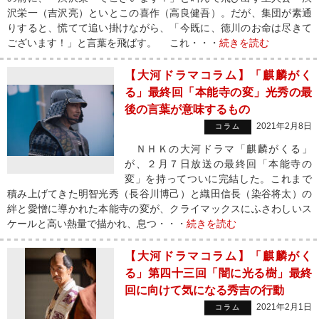
沢栄一（吉沢亮）といとこの喜作（高良健吾）。だが、集団が素通
りすると、慌てて追い掛けながら、「今既に、徳川のお命は尽きて
ございます！」と言葉を飛ばす。 これ・・・
続きを読む
【大河ドラマコラム】「麒麟がく
る」最終回「本能寺の変」光秀の最
後の言葉が意味するもの
2021年2月8日
コラム
ＮＨＫの大河ドラマ「麒麟がくる」
が、２月７日放送の最終回「本能寺の
変」を持ってついに完結した。これまで
積み上げてきた明智光秀（長谷川博己）と織田信長（染谷将太）の
絆と愛憎に導かれた本能寺の変が、クライマックスにふさわしいス
ケールと高い熱量で描かれ、息つ・・・
続きを読む
【大河ドラマコラム】「麒麟がく
る」第四十三回「闇に光る樹」最終
回に向けて気になる秀吉の行動
2021年2月1日
コラム