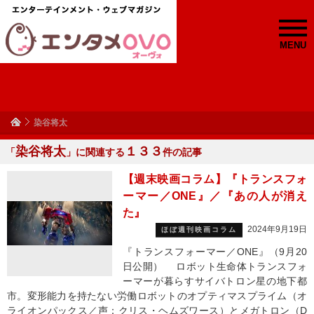
MENU
染谷将太
染谷将太
１３３
「
」に関連する
件の記事
【週末映画コラム】『トランスフォ
ーマー／ONE』／『あの人が消え
た』
2024年9月19日
ほぼ週刊映画コラム
『トランスフォーマー／ONE』（9月20
日公開） ロボット生命体トランスフォ
ーマーが暮らすサイバトロン星の地下都
市。変形能力を持たない労働ロボットのオプティマスプライム（オ
ライオンパックス／声：クリス・ヘムズワース）とメガトロン（D