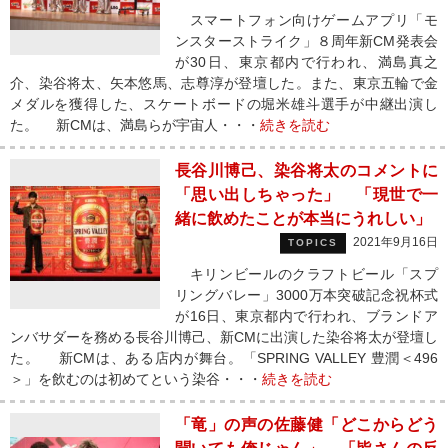
スマートフォン向けゲームアプリ「モ
ンスターストライク」８周年新CM発表会
が30日、東京都内で行われ、満島真之
介、染谷将太、矢本悠馬、志尊淳が登壇した。また、東京五輪で金
メダルを獲得した、スケートボードの堀米雄斗選手が中継出演し
た。 新CMは、満島らが宇宙人・・・
続きを読む
長谷川博己、染谷将太のコメントに
「思い出しちゃった」 「現世で一
緒に飲めたことが本当にうれしい」
2021年9月16日
TOPICS
キリンビールのクラフトビール「スプ
リングバレー」3000万本突破記念祝杯式
が16日、東京都内で行われ、ブランドア
ンバサダーを務める長谷川博己、新CMに出演した染谷将太が登壇し
た。 新CMは、ある店内が舞台。「SPRING VALLEY 豊潤＜496
＞」を飲むのは初めてという染谷・・・
続きを読む
「竜」の声の佐藤健「どこからどう