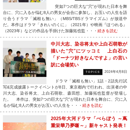
突如7つの巨大な“穴”が現れた日本を舞
台に、穴に入るか悩む8人の男女が会合に参加し、お互いの人生を語
り合うドラマ「滅相も無い」（MBS/TBSドラマイズム）が放送中
だ。本作はドラマ「きれいのくに」（2021年）や映画『ほつれる』
（2023年）などの作品を手掛けた加藤拓也監・・・
続きを読む
中川大志、染谷将太や上白石萌歌が
描いた“穴”にツッコミ 上白石の
「ドーナツ好きなんですよ」の言い
訳に会場笑い
2024年4月8日
TOPICS
ドラマ「滅相も無い」1話・2話先行試
写&完成披露トークイベントが8日、東京都内で行われ、出演者の中
川大志、染谷将太、上白石萌歌、森田想、加藤拓也監督が登場し
た。 本作は、突如7つの巨大な“穴”が現れた日本を舞台に、穴に入
るか悩む8人の男女がお互いの人生を・・・
続きを読む
2025年大河ドラマ「べらぼう ～蔦
重栄華乃夢噺～」新キャスト発表！