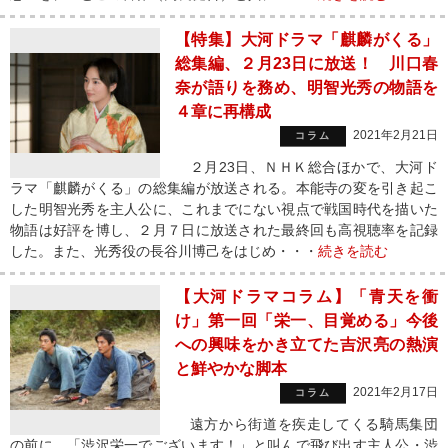
【特集】大河ドラマ「麒麟がくる」
総集編、２月23日に放送！ 川口春
奈が語りを務め、明智光秀の物語を
４章に再構成
2021年2月21日
コラム
２月23日、ＮＨＫ総合ほかで、大河ド
ラマ「麒麟がくる」の総集編が放送される。本能寺の変を引き起こ
した明智光秀を主人公に、これまでにない視点で戦国時代を描いた
物語は好評を博し、２月７日に放送された最終回も高視聴率を記録
した。また、光秀役の長谷川博己をはじめ・・・
続きを読む
【大河ドラマコラム】「青天を衝
け」第一回「栄一、目覚める」今後
への興味をかき立てた吉沢亮の熱演
と鮮やかな脚本
2021年2月17日
コラム
遠方から街道を疾走してくる騎馬集団
の前に、「渋沢栄一でございます！」と叫んで飛び出す主人公・渋