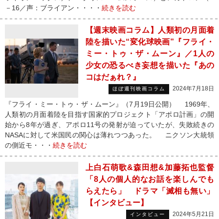
－16／声：ブライアン・・・・
続きを読む
【週末映画コラム】人類初の月面着
陸を描いた“変化球映画”『フライ・
ミー・トゥ・ザ・ムーン』／1人の
少女の恐るべき妄想を描いた『あの
コはだぁれ？』
2024年7月18日
ほぼ週刊映画コラム
『フライ・ミー・トゥ・ザ・ムーン』（7月19日公開） 1969年、
人類初の月面着陸を目指す国家的プロジェクト「アポロ計画」の開
始から8年が過ぎ、アポロ11号の発射が迫っていたが、失敗続きの
NASAに対して米国民の関心は薄れつつあった。 ニクソン大統領
の側近モ・・・
続きを読む
上白石萌歌&森田想&加藤拓也監督
「8人の個人的なお話を楽しんでも
らえたら」 ドラマ「滅相も無い」
【インタビュー】
2024年5月21日
インタビュー