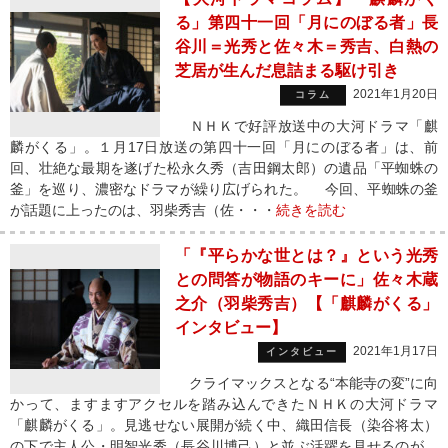
る」第四十一回「月にのぼる者」長
谷川＝光秀と佐々木＝秀吉、白熱の
芝居が生んだ息詰まる駆け引き
2021年1月20日
コラム
ＮＨＫで好評放送中の大河ドラマ「麒
麟がくる」。１月17日放送の第四十一回「月にのぼる者」は、前
回、壮絶な最期を遂げた松永久秀（吉田鋼太郎）の遺品「平蜘蛛の
釜」を巡り、濃密なドラマが繰り広げられた。 今回、平蜘蛛の釜
が話題に上ったのは、羽柴秀吉（佐・・・
続きを読む
「『平らかな世とは？』という光秀
との問答が物語のキーに」佐々木蔵
之介（羽柴秀吉）【「麒麟がくる」
インタビュー】
2021年1月17日
インタビュー
クライマックスとなる“本能寺の変”に向
かって、ますますアクセルを踏み込んできたＮＨＫの大河ドラマ
「麒麟がくる」。見逃せない展開が続く中、織田信長（染谷将太）
の下で主人公・明智光秀（長谷川博己）と並ぶ活躍を見せるのが、