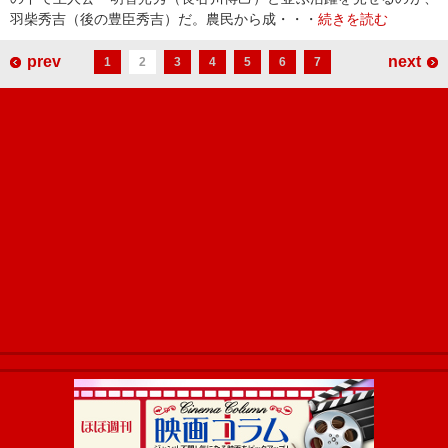
羽柴秀吉（後の豊臣秀吉）だ。農民から成・・・
続きを読む
prev
next
1
2
3
4
5
6
7