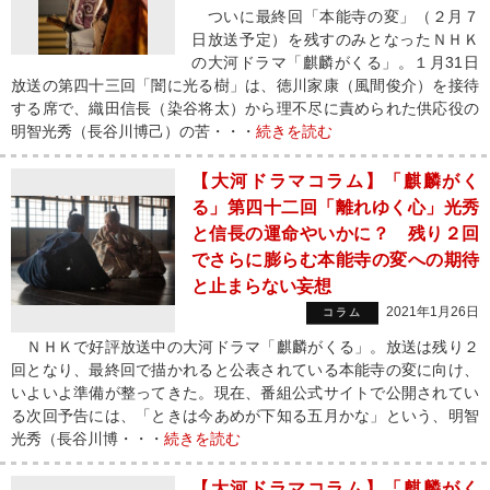
ついに最終回「本能寺の変」（２月７
日放送予定）を残すのみとなったＮＨＫ
の大河ドラマ「麒麟がくる」。１月31日
放送の第四十三回「闇に光る樹」は、徳川家康（風間俊介）を接待
する席で、織田信長（染谷将太）から理不尽に責められた供応役の
明智光秀（長谷川博己）の苦・・・
続きを読む
【大河ドラマコラム】「麒麟がく
る」第四十二回「離れゆく心」光秀
と信長の運命やいかに？ 残り２回
でさらに膨らむ本能寺の変への期待
と止まらない妄想
2021年1月26日
コラム
ＮＨＫで好評放送中の大河ドラマ「麒麟がくる」。放送は残り２
回となり、最終回で描かれると公表されている本能寺の変に向け、
いよいよ準備が整ってきた。現在、番組公式サイトで公開されてい
る次回予告には、「ときは今あめが下知る五月かな」という、明智
光秀（長谷川博・・・
続きを読む
【大河ドラマコラム】「麒麟がく