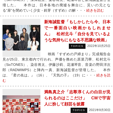
壇した。 本作は、日本各地の廃墟を舞台に、災いの元とな
る“扉”を閉めていく少女・鈴芽（すずめ）の解・・・
続きを読む
新海誠監督「もしかしたら今、日本
で一番面白い映画かもしれませ
ん」 松村北斗「自分を見ているよ
うな気持ちにもなる不思議な映画」
2022年10月25日
TOPICS
映画『すずめの戸締まり』完成報告会
見が25日、東京都内で行われ、声優を務めた原菜乃華、松村北斗
（SixTONES）、染谷将太、伊藤沙莉、花瀬琴音、音楽の野田洋次
郎（RADWIMPS）と陣内一真、新海誠監督が登壇した。 本作
は、『君の名は。』（16）、『天気の子』（19）に・・・
続きを読
む
満島真之介「志尊淳くんの白目が見
られるのはここだけ」 CMで宇宙
人に扮して顔芸を披露
2021年9月30日
TOPICS