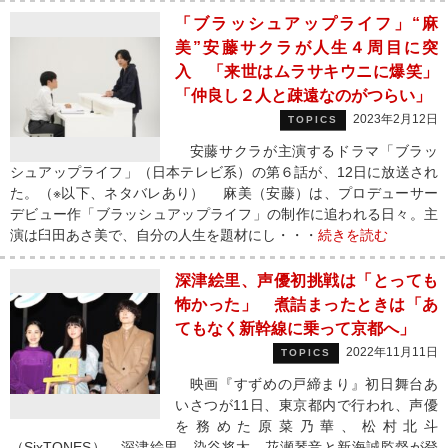
「ブラッシュアップライフ」“麻
美”安藤サクラが人生４周目に突
入 「来世はムラサキウニに爆笑」
「仲良し２人と疎遠なのがつらい」
2023年2月12日
TOPICS
安藤サクラが主演するドラマ「ブラッ
シュアップライフ」（日本テレビ系）の第６話が、12日に放送され
た。（※以下、ネタバレあり） 麻美（安藤）は、プロデューサー
デビュー作「ブラッシュアップライフ」の制作に追われる日々。主
演は臼田あさ美で、自分の人生を題材にし・・・
続きを読む
深津絵里、声優初挑戦は「とっても
怖かった」 煮詰まったときは「あ
てもなく新幹線に乗って京都へ」
2022年11月11日
TOPICS
映画『すずめの戸締まり』初日舞台あ
いさつが11日、東京都内で行われ、声優
を務めた原菜乃華、松村北斗
（SixTONES）、深津絵里、染谷将太、花瀬琴音と新海誠監督が登