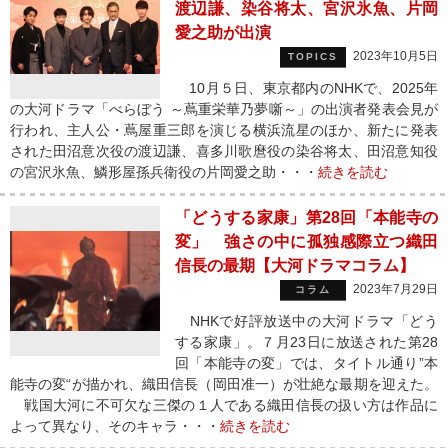
渡辺謙、染谷将太、宮沢氷魚、片岡
愛之助が出演
2023年10月5日
TOPICS
10月５日、東京都内のNHKで、2025年
の大河ドラマ「べらぼう ～蔦重栄華乃夢噺～」の出演者発表会見が
行われ、主人公・蔦屋重三郎を演じる横浜流星のほか、新たに発表
された田沼意次役の渡辺謙、喜多川歌麿役の染谷将太、田沼意知役
の宮沢氷魚、鱗形屋孫兵衛役の片岡愛之助・・・
続きを読む
「どうする家康」第28回「本能寺の
変」 強さの中に孤独感際立つ織田
信長の最期【大河ドラマコラム】
2023年7月29日
コラム
NHKで好評放送中の大河ドラマ「どう
する家康」。７月23日に放送された第28
回「本能寺の変」では、タイトル通り”本
能寺の変“が描かれ、織田信長（岡田准一）が壮絶な最期を迎えた。
戦国大河に不可欠な三傑の１人である織田信長の扱い方は作品に
よって異なり、そのキャラ・・・
続きを読む