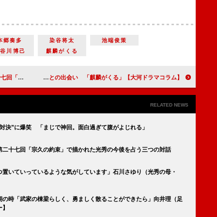
本郷奏多
染谷将太
池端俊策
長谷川博己
麒麟がくる
占う三つの対話
【大河ドラマコラム】「麒麟がくる」 第二十九回「摂津晴門の計略」光秀の運命を左右する近衛前久との出会い
RELATED NEWS
ガ対決”に爆笑 「まじで神回。面白過ぎて腹がよじれる」
第二十七回「宗久の約束」で描かれた光秀の今後を占う三つの対話
つ置いていっているような気がしています」石川さゆり（光秀の母・
期の時「武家の棟梁らしく、勇ましく散ることができたら」向井理（足
ー】