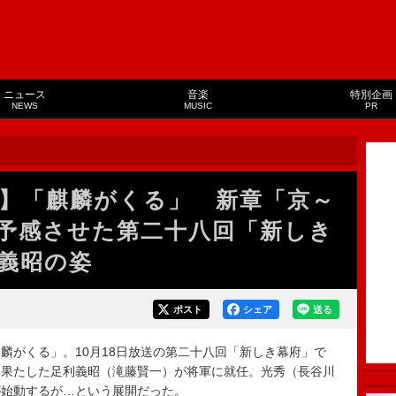
ニュース
音楽
特別企画
NEWS
MUSIC
PR
】「麒麟がくる」 新章「京～
予感させた第二十八回「新しき
義昭の姿
ポスト
シェア
送る
がくる」。10月18日放送の第二十八回「新しき幕府」で
を果たした足利義昭（滝藤賢一）が将軍に就任。光秀（長谷川
が始動するが…という展開だった。