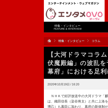
特集・インタビュー
FEATURE & INTERVIEW
特集・インタビュー
コラム
【大河ドラマコラム
伏魔殿編」の波乱を
幕府」における足利
2020年10月19日 / 16:20
ＮＨＫで好評放送中の大河ドラマ「麒麟
は、織田信長（染谷将太）と共に上洛
博己）も幕臣に加わり、幕府の新体制