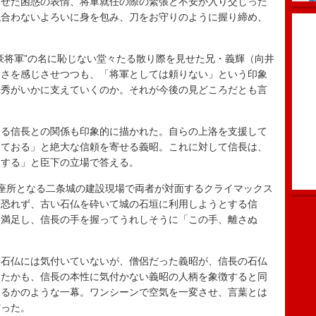
せた困惑の表情、将軍就任の際の緊張と不安が入り交じった
似合わないよろいに身を包み、刀をお守りのように握り締め、
将軍”の名に恥じない堂々たる散り際を見せた兄・義輝（向井
良さを感じさせつつも、「将軍としては頼りない」という印象
光秀がいかに支えていくのか。それが今後の見どころだとも言
る信長との関係も印象的に描かれた。自らの上洛を支援して
うておる」と絶大な信頼を寄せる義昭。これに対して信長は、
まする」と臣下の立場で答える。
座所となる二条城の建設現場で両者が対面するクライマックス
を恐れず、古い石仏を砕いて城の石垣に利用しようとする信
に満足し、信長の手を握ってうれしそうに「この手、離さぬ
石仏には気付いていないが、僧侶だった義昭が、信長の石仏
あたかも、信長の本性に気付かない義昭の人柄を象徴すると同
するかのような一幕。ワンシーンで空気を一変させ、言葉とは
だった。