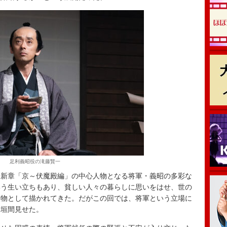
足利義昭役の滝藤賢一
新章「京～伏魔殿編」の中心人物となる将軍・義昭の多彩な
いう生い立ちもあり、貧しい人々の暮らしに思いをはせ、世の
人物として描かれてきた。だがこの回では、将軍という立場に
を垣間見せた。