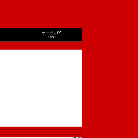
オーヴォ
OVO