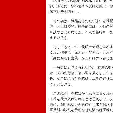
武将たちの議論が割れる評定の場で見
顔。さらに、敵の襲撃を受けた際は、
床下に身を隠す…。
その姿は、気品あるたたずまいと“剣豪
理）とは対照的。結果的には、人柄の
を残すこととなった。そんな義昭を、
えるだろう。
そしてもう一つ、義昭の命運を左右す
くれた信長に「兄とも、父とも、と思
「身に余るお言葉、かたじけのう存じ
一枚岩にも見える2人だが、将軍の御
が、その先行きに暗い影を落とす。仏
長。そこに現れた義昭は、工事の進捗
ぞ」と告げる。
この場面、義昭はかたわらに置かれた
破壊を受け入れられるとは思えない。
時に、相いれない両者の行く末を暗示
正反対の波乱を予感させた演出は圧巻