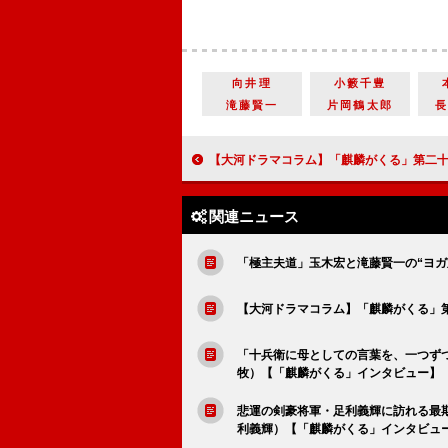
向井理
小籔千豊
滝藤賢一
片岡鶴太郎
【大河ドラマコラム】「麒麟がくる」第二十七回「宗久の約束」で描かれた光秀の今後を
関連ニュース
「極主夫道」玉木宏と滝藤賢一の“ヨ
【大河ドラマコラム】「麒麟がくる」
「十兵衛に母としての言葉を、一つず
牧）【「麒麟がくる」インタビュー】
悲運の剣豪将軍・足利義輝に訪れる最
利義輝）【「麒麟がくる」インタビュ