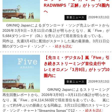
RADWIMPS「正解」がトップ4圏内
へ
2026年3月13日
音楽ニュース
GfK/NIQ Japanによるダウンロード・ソング売上レポートから
2026年3月9日～3月11日の集計が明らかとなり、嵐「Five」が
5,684ダウンロード（DL）を売り上げて現在首位を走っている。
同作は、先週3月4日に配信がスタートした嵐の最新曲。3月11日公
開のダウンロード・ソング・・・
続きを読む
【先ヨミ・デジタル】嵐「Five」引
き続きストリーミング首位走行中
レミオロメン「3月9日」がトップ10
圏内に
2026年3月13日
音楽ニュース
GfK/NIQ Japanによるストリーミング
再生回数レポートから、2026年3月9日～3月11日の集計が明らかと
なり、嵐「Five」が4,114,563回で現在首位を走っている。 嵐に
とって約5年ぶりの新曲となる同曲は、3月11日公開のストリーミン
グ・ソング・チャート“Streaming Songs”で12・・・
続きを読む