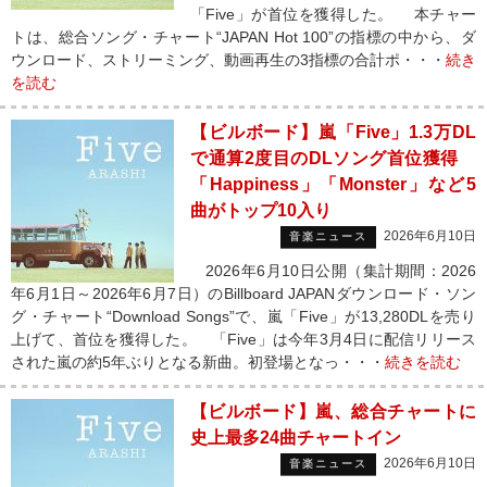
「Five」が首位を獲得した。 本チャー
トは、総合ソング・チャート“JAPAN Hot 100”の指標の中から、ダ
ウンロード、ストリーミング、動画再生の3指標の合計ポ・・・
続き
を読む
【ビルボード】嵐「Five」1.3万DL
で通算2度目のDLソング首位獲得
「Happiness」「Monster」など5
曲がトップ10入り
2026年6月10日
音楽ニュース
2026年6月10日公開（集計期間：2026
年6月1日～2026年6月7日）のBillboard JAPANダウンロード・ソン
グ・チャート“Download Songs”で、嵐「Five」が13,280DLを売り
上げて、首位を獲得した。 「Five」は今年3月4日に配信リリース
された嵐の約5年ぶりとなる新曲。初登場となっ・・・
続きを読む
【ビルボード】嵐、総合チャートに
史上最多24曲チャートイン
2026年6月10日
音楽ニュース