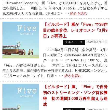
ト“Download Songs”で、嵐「Five」が123,601DLを売り上げて、首
位を獲得した。 同曲は、2026年5月31日をもって活動を終了する
嵐の約5年ぶりとなる新曲。3月4日に・・・
続きを読む
【ビルボード】嵐が「Five」で38作
目の総合首位、レミオロメン「3月9
日」が再浮上
2026年3月11日
音楽ニュース
2026年3月11日公開（集計期間：3月2
日～3月8日）のBillboard JAPAN 総合ソン
グ・チャート“JAPAN Hot 100”で、嵐
「Five」が首位を獲得した。 本作は、3月4日にリリースされた5
年ぶりの新曲。嵐が総合首位を獲得するのは、NHK2020ソングとし
てリリースされた「カイト」以来・・・
続きを読む
【ビルボード】嵐、「Five」で自身
初のストリーミング・ソング首位獲
得 初の週間1,000万再生超えも達
成