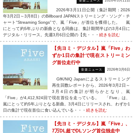
2026年3月11日
音楽ニュース
2026年3月11日公開（集計期間：2026
年3月2日～3月8日）のBillboard JAPANストリーミング・ソング・チ
ャート“Streaming Songs”で、嵐「Five」が首位を獲得した。 嵐
にとって約5年ぶりの新曲となる同曲は、集計期間半ばの3月4日に
デジタル・リリース。先週3月6日公開の【先・・・
続きを読む
【先ヨミ・デジタル】嵐「Five」わ
ずか1日の集計で現在ストリーミン
グ首位走行中
2026年3月6日
音楽ニュース
GfK/NIQ Japanによるストリーミング
再生回数レポートから、2026年3月2日～
3月4日の集計が明らかとなり、嵐
「Five」が4,412,924回で現在首位を走っている。 「Five」は、
嵐にとって約5年ぶりとなる新曲。3月4日にリリースされ、わずか1
日の集計で現在首位に食い込んでいる・・・
続きを読む
【先ヨミ・デジタル】嵐「Five」、
7万DL超でDLソング首位独走中