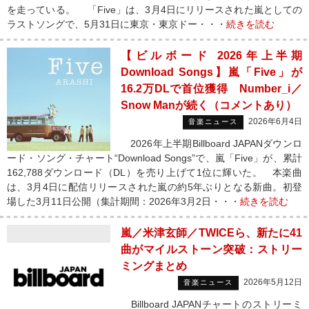
を走っている。 「Five」は、3月4日にリリースされた嵐としての
ラストソングで、5月31日に東京・東京ドー・・・
続きを読む
【ビルボード 2026年上半期
Download Songs】嵐「Five」が
16.2万DLで首位獲得 Number_i／
Snow Manが続く（コメントあり）
2026年6月4日
音楽ニュース
2026年上半期Billboard JAPANダウンロ
ード・ソング・チャート“Download Songs”で、嵐「Five」が、累計
162,788ダウンロード（DL）を売り上げて1位に輝いた。 本楽曲
は、3月4日に配信リリースされた嵐の約5年ぶりとなる新曲。初登
場した3月11日公開（集計期間：2026年3月2日・・・
続きを読む
嵐／米津玄師／TWICEら、新たに41
曲がマイルストーン突破：ストリー
ミングまとめ
2026年5月12日
音楽ニュース
Billboard JAPANチャートのストリーミ