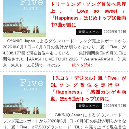
トリーミング・ソング首位へ急浮
上、「Love so sweet」
「Happiness」はじめトップ10圏内
中7曲が嵐に
2026年6月5日
音楽ニュース
GfK/NIQ Japanによるダウンロード・ソング売上レポートから
2026年6月1日～6月3日の集計が明らかとなり、嵐「Five」が
4,308,177回で現在首位を走っている。 集計期間前日の5月31日に
開催された【ARASHI LIVE TOUR 2026 「We are ARASHI」】東
京・東京ドーム公演で、その26・・・
続きを読む
【先ヨミ・デジタル】嵐「Five」が
DLソング首位を走行中
「Happiness」「感謝カンゲキ雨
嵐」ほか5曲がトップ10内に
2026年6月5日
音楽ニュース
GfK/NIQ Japanによるダウンロード・
ソング売上レポートから2026年6月1日～6月3日の集計が明らかとな
り、嵐「Five」が7,583ダウンロード（DL）を売り上げて現在首位