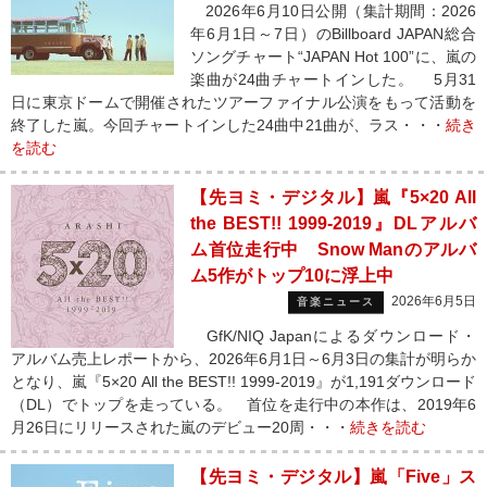
2026年6月10日公開（集計期間：2026
年6月1日～7日）のBillboard JAPAN総合
ソングチャート“JAPAN Hot 100”に、嵐の
楽曲が24曲チャートインした。 5月31
日に東京ドームで開催されたツアーファイナル公演をもって活動を
終了した嵐。今回チャートインした24曲中21曲が、ラス・・・
続き
を読む
【先ヨミ・デジタル】嵐『5×20 All
the BEST!! 1999-2019』DLアルバ
ム首位走行中 Snow Manのアルバ
ム5作がトップ10に浮上中
2026年6月5日
音楽ニュース
GfK/NIQ Japanによるダウンロード・
アルバム売上レポートから、2026年6月1日～6月3日の集計が明らか
となり、嵐『5×20 All the BEST!! 1999-2019』が1,191ダウンロード
（DL）でトップを走っている。 首位を走行中の本作は、2019年6
月26日にリリースされた嵐のデビュー20周・・・
続きを読む
【先ヨミ・デジタル】嵐「Five」ス