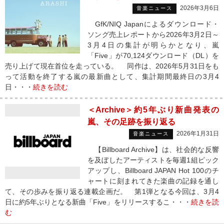
2026年3月6日
音楽ニュース
GfK/NIQ Japanによるダウンロード・
ソング売上レポートから2026年3月2日～
3月4日の集計が明らかとなり、嵐
「Five」が70,124ダウンロード（DL）を
売り上げて現在首位を走っている。 同作は、2026年5月31日をも
って活動を終了する嵐の最新曲として、集計期間最終日の3月4
日・・・
続きを読む
＜Archive＞約5年ぶり新曲発表の
嵐、その足跡を振り返る
2026年1月31日
音楽ニュース
【Billboard Archive】は、社会的な反響
を及ぼしたアーティストを毎週1組ピック
アップし、Billboard JAPAN Hot 100のチ
ャートに刻まれてきた楽曲の記録を通し
て、その歩みを振り返る連載企画だ。 第1弾となる今回は、3月4
日に約5年ぶりとなる新曲「Five」をリリースするこ・・・
続きを読
む