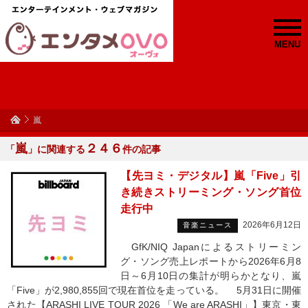
MENU
嵐
嵐
２４６
「
」に関連する
件の記事
【先ヨミ・デジタル】嵐「Five」引
き続きストリーミング・ソング首位
走行中
2026年6月12日
音楽ニュース
GfK/NIQ Japanによるストリーミン
グ・ソング売上レポートから2026年6月8
日～6月10日の集計が明らかとなり、嵐
「Five」が2,980,855回で現在首位を走っている。 5月31日に開催
された【ARASHI LIVE TOUR 2026 「We are ARASHI」】東京・東