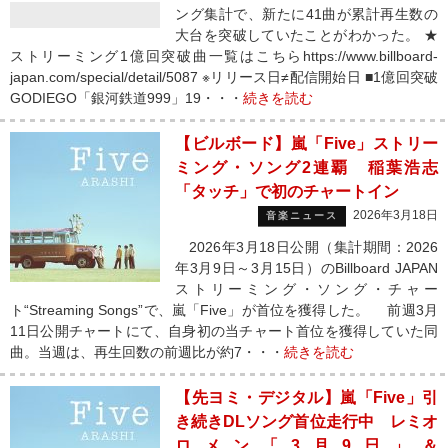
ング集計で、新たに41曲が累計再生数の
大台を突破していたことがわかった。 ★
ストリーミング1億回突破曲一覧はこちらhttps://www.billboard-
japan.com/special/detail/5087 ※リリース日≠配信開始日 ■1億回突破
GODIEGO「銀河鉄道999」19・・・
続きを読む
【ビルボード】嵐「Five」ストリー
ミング・ソング2連覇 稲葉浩志
「タッチ」で初のチャートイン
2026年3月18日
音楽ニュース
2026年3月18日公開（集計期間：2026
年3月9日～3月15日）のBillboard JAPAN
ストリーミング・ソング・チャー
ト“Streaming Songs”で、嵐「Five」が首位を獲得した。 前週3月
11日公開チャートにて、自身初の当チャート首位を獲得していた同
曲。当週は、再生回数の前週比が約7・・・
続きを読む
【先ヨミ・デジタル】嵐「Five」引
き続きDLソング首位走行中 レミオ
ロメン「3月9日」＆