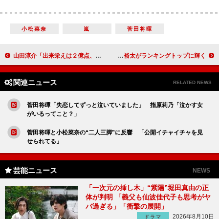
小松菜奈
嵐
菅田将暉
山田涼介「出来栄えは２億点、いや、３億点です」 サーティーワンと“コラボフレーバー”を開発
キスマイ、カップルの「言った」「言わない」に解決策 玉森裕太がランキングトップに輝く
関連ニュース
RELATED NEWS
菅田将暉「失恋してずっと泣いていました」 指原莉乃「泣かす女
がいるってこと？」
菅田将暉と小松菜奈の“二人三脚”に反響 「公開イチャイチャを見
せられてる」
芸能ニュース
NEWS
「一次元の挿し木」“紫陽”堀田真由の正
体が判明 「義父も仙波佳代子も思考がヤ
バ過ぎる」「衝撃の展開」
2026年8月10日
ドラマ