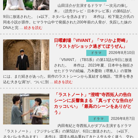
山田涼介が主演するドラマ「一次元の挿し
木」（読売テレビ・日本テレビ系）の第6話が、
9日に放送された。（※以下、ネタバレを含みます） 本作は、松下龍之介氏の
同名小説が原作。ヒマラヤ山中で発掘された200年前の人骨が、失踪した妹の
DNAと完 …
続きを読む
日曜劇場「VIVANT」「マジかよ野崎」
「ラストがショック過ぎてぼうぜん」
2026年8月10日
ドラマ
「VIVANT」（TBS系）の第13話が9日に放送
された。 本作は、2023年夏、日本中を熱狂さ
せたドラマの続編。乃木憂助（堺雅人）の冒険
には、まだ続きがあった。前作のラストシーンから直結する物語。“世界を巻き
込む大きな渦”が、ついに別 …
続きを読む
「ラストノート」“澄晴”寺西拓人の告白
シーンに反響集まる 「真っすぐな告白が
カッコいい」「最高のシーンをありがと
う」
2026年8月7日
ドラマ
内田有紀と寺西拓人がダブル主演するドラマ
「ラストノート」（フジテレビ系）の第5話が、6日に放送された。（※以下、
ネタバレを含みます） 本作は、環境も積み重ねてきた人生も全く違う、交わ