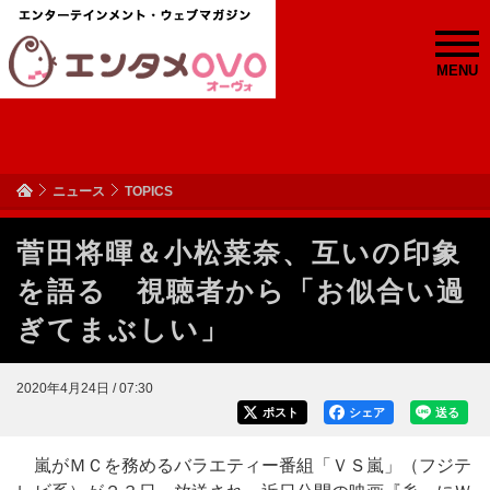
MENU
ニュース
TOPICS
菅田将暉＆小松菜奈、互いの印象
を語る 視聴者から「お似合い過
ぎてまぶしい」
2020年4月24日 / 07:30
ポスト
シェア
送る
嵐がＭＣを務めるバラエティー番組「ＶＳ嵐」（フジテ