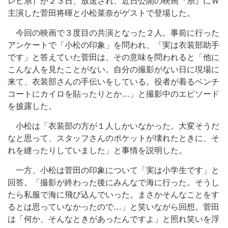
レビ系）が２３日、放送され、近日公開の映画『糸』にＷ
主演した菅田将暉と小松菜奈がゲストで登場した。
今回の映画で３度目の共演となった２人。事前に行った
アンケートで「小松の印象」を問われ、「実は衣装部助手
です」と答えていた菅田は、その意味を問われると「他に
こんな人を見たことがない。自分の撮影がない日に現場に
来て、衣装部さんの手伝いをしている。役者が着るベンチ
コートにカイロを貼ったりとか…」と撮影中のエピソード
を披露した。
小松は「衣装部の方が１人しかいなかった。大変そうだ
なと思って、スタッフさんのポケットが壊れたときに、そ
れを縫ったりしていました」と事情を説明した。
一方、小松は菅田の印象について「実は小学生です」と
回答。「撮影が終わった後にみんなで海に行った。そうし
たら私服で海に飛び込んでいった。まさかそんなことをす
るとは思っていなかったので…」と笑いながら回想。菅田
は「何か、そんなときがあったんですよ」と照れ笑いを浮