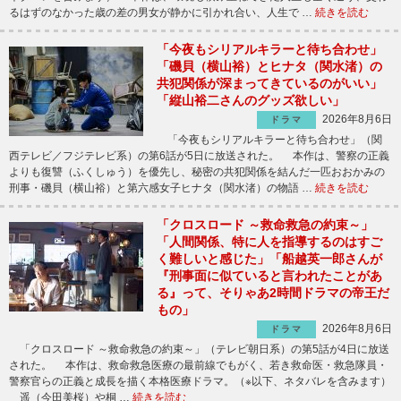
るはずのなかった歳の差の男女が静かに引かれ合い、人生で …
続きを読む
「今夜もシリアルキラーと待ち合わせ」
「磯貝（横山裕）とヒナタ（関水渚）の
共犯関係が深まってきているのがいい」
「縦山裕二さんのグッズ欲しい」
2026年8月6日
ドラマ
「今夜もシリアルキラーと待ち合わせ」（関
西テレビ／フジテレビ系）の第6話が5日に放送された。 本作は、警察の正義
よりも復讐（ふくしゅう）を優先し、秘密の共犯関係を結んだ一匹おおかみの
刑事・磯貝（横山裕）と第六感女子ヒナタ（関水渚）の物語 …
続きを読む
「クロスロード ～救命救急の約束～」
「人間関係、特に人を指導するのはすご
く難しいと感じた」「船越英一郎さんが
『刑事面に似ていると言われたことがあ
る』って、そりゃあ2時間ドラマの帝王だ
もの」
2026年8月6日
ドラマ
「クロスロード ～救命救急の約束～」（テレビ朝日系）の第5話が4日に放送
された。 本作は、救命救急医療の最前線でもがく、若き救命医・救急隊員・
警察官らの正義と成長を描く本格医療ドラマ。（※以下、ネタバレを含みます）
遥（今田美桜）や桐 …
続きを読む