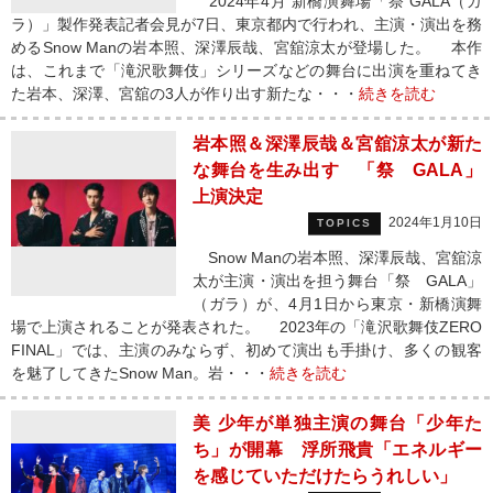
2024年4月 新橋演舞場「祭 GALA（ガ
ラ）」製作発表記者会見が7日、東京都内で行われ、主演・演出を務
めるSnow Manの岩本照、深澤辰哉、宮舘涼太が登場した。 本作
は、これまで「滝沢歌舞伎」シリーズなどの舞台に出演を重ねてき
た岩本、深澤、宮舘の3人が作り出す新たな・・・
続きを読む
岩本照＆深澤辰哉＆宮舘涼太が新た
な舞台を生み出す 「祭 GALA」
上演決定
2024年1月10日
TOPICS
Snow Manの岩本照、深澤辰哉、宮舘涼
太が主演・演出を担う舞台「祭 GALA」
（ガラ）が、4月1日から東京・新橋演舞
場で上演されることが発表された。 2023年の「滝沢歌舞伎ZERO
FINAL」では、主演のみならず、初めて演出も手掛け、多くの観客
を魅了してきたSnow Man。岩・・・
続きを読む
美 少年が単独主演の舞台「少年た
ち」が開幕 浮所飛貴「エネルギー
を感じていただけたらうれしい」