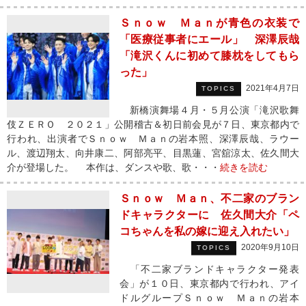
Ｓｎｏｗ Ｍａｎが青色の衣装で
「医療従事者にエール」 深澤辰哉
「滝沢くんに初めて膝枕をしてもら
った」
2021年4月7日
TOPICS
新橋演舞場４月・５月公演「滝沢歌舞
伎ＺＥＲＯ ２０２１」公開稽古＆初日前会見が７日、東京都内で
行われ、出演者でＳｎｏｗ Ｍａｎの岩本照、深澤辰哉、ラウー
ル、渡辺翔太、向井康二、阿部亮平、目黒蓮、宮舘涼太、佐久間大
介が登場した。 本作は、ダンスや歌、歌・・・
続きを読む
Ｓｎｏｗ Ｍａｎ、不二家のブラン
ドキャラクターに 佐久間大介「ペ
コちゃんを私の嫁に迎え入れたい」
2020年9月10日
TOPICS
「不二家ブランドキャラクター発表
会」が１０日、東京都内で行われ、アイ
ドルグループＳｎｏｗ Ｍａｎの岩本