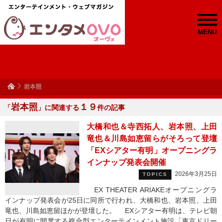
MENU
岩本照
岩本照
１９
「
」に関連する
件の記事
大橋和也＆寺西拓人、岩本照、上田
竜也＆川島如恵留らがそろって登壇
「EXシアター有明」オープニングラ
インナップ発表会開催
2026年3月25日
TOPICS
EX THEATER ARIAKEオープニングラ
インナップ発表会が25日に同所で行われ、大橋和也、岩本照、上田
竜也、川島如恵留ほかが登壇した。 EXシアター有明は、テレビ朝
日が有明に開業する複合型エンターテインメント施設「東京ドリー