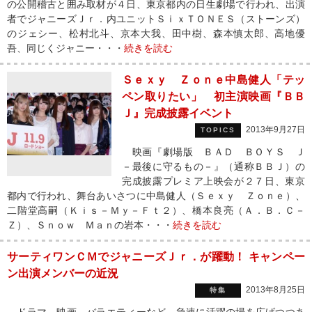
の公開稽古と囲み取材が４日、東京都内の日生劇場で行われ、出演
者でジャニーズＪｒ．内ユニットＳｉｘＴＯＮＥＳ（ストーンズ）
のジェシー、松村北斗、京本大我、田中樹、森本慎太郎、高地優
吾、同じくジャニー・・・
続きを読む
Ｓｅｘｙ Ｚｏｎｅ中島健人「テッ
ペン取りたい」 初主演映画『ＢＢ
Ｊ』完成披露イベント
2013年9月27日
TOPICS
映画『劇場版 ＢＡＤ ＢＯＹＳ Ｊ
－最後に守るもの－』（通称ＢＢＪ）の
完成披露プレミア上映会が２７日、東京
都内で行われ、舞台あいさつに中島健人（Ｓｅｘｙ Ｚｏｎｅ）、
二階堂高嗣（Ｋｉｓ－Ｍｙ－Ｆｔ２）、橋本良亮（Ａ．Ｂ．Ｃ－
Ｚ）、Ｓｎｏｗ Ｍａｎの岩本・・・
続きを読む
サーティワンＣＭでジャニーズＪｒ．が躍動！ キャンペー
ン出演メンバーの近況
2013年8月25日
特集