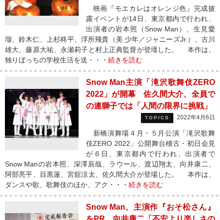
映画『モエカレはオレンジ色』完成披
露イベントが14日、東京都内で行われ、
出演者の岩本照（Snow Man）、生見愛
瑠、鈴木仁、上杉柊平、浮所飛貴（美 少年／ジャニーズJr.）、古川
雄大、藤原大祐、永瀬莉子と村上正典監督が登壇した。 本作は、
独りぼっちの学校生活を送・・・
続きを読む
Snow Man主演「滝沢歌舞伎ZERO
2022」が開幕 佐久間大介、全員で
の連獅子では「人間の限界に挑戦」
2022年4月6日
TOPICS
新橋演舞場４月・５月公演「滝沢歌舞
伎ZERO 2022」公開舞台稽古・初日会見
が６日、東京都内で行われ、出演者で
Snow Manの岩本照、深澤辰哉、ラウール、渡辺翔太、向井康二、
阿部亮平、目黒蓮、宮舘涼太、佐久間大介が登場した。 本作は、
ダンスや歌、歌舞伎のほか、アク・・・
続きを読む
Snow Man、主演作『おそ松さん』
をPR 向井康二「不安より楽しさの