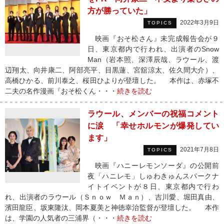
方が勝っていた」
2022年3月9日
TOPICS
映画『おそ松さん』未完成報告会が９
日、東京都内で行われ、出演者のSnow
Man（岩本照、深澤辰哉、ラウール、渡
辺翔太、向井康二、阿部亮平、目黒蓮、宮舘涼太、佐久間大介）、
高橋ひかる、前川泰之、桜田ひよりが登壇した。 本作は、赤塚不
二夫の名作漫画『おそ松くん・・・
続きを読む
ラウール、メンバーの祝福コメント
に涙 「幸せホルモンが爆発してい
ます」
2021年7月8日
TOPICS
映画『ハニーレモンソーダ』の公開前
夜「ハニレモ」しゅわきゅんスパークナ
イトイベントが８日、東京都内で行わ
れ、出演者のラウール（Ｓｎｏｗ Ｍａｎ）、吉川愛、堀田真由、
濱田龍臣、坂東隆汰、岡本夏美と神徳幸治監督が登壇した。 本作
は、学園の人気者の三浦界（・・・
続きを読む