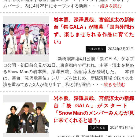
ムパーク」内に4月25日にオープンする新劇・・・
続きを読む
岩本照、深澤辰哉、宮舘涼太の新舞
台「祭 GALA」が開幕 「国内外問わ
ず、楽しませられる作品に育てた
い」
2024年3月31日
TOPICS
新橋演舞場4月公演「祭 GALA」ゲネプ
ロ公開・初日前会見が31日、東京都内で行われ、主演・演出を務め
るSnow Manの岩本照、深澤辰哉、宮舘涼太が登場した。 本作
は、舞台「滝沢歌舞伎」シリーズをはじめ、新橋演舞場で数々の出
演を重ねてきた3人が創り出す、和と洋が融合・・・
続きを読む
岩本照、深澤辰哉、宮舘涼太の新舞
台「祭 GALA」がスタート
「Snow Manのメンバーみんなが見
に来てくれると思う」
2024年3月7日
TOPICS