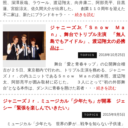
照、深澤辰哉、ラウール、渡辺翔太、向井康二、阿部亮平、目黒
蓮、宮舘涼太、佐久間大介が出席した。 創業１１０周年を迎えた
不二家は、新たにブランドキャラ・・・
続きを読む
ジャニーズJr.「Ｓｎｏｗ Ｍａ
ｎ」、舞台でトリプル主演 「無人
島でもアイドル」、渡辺翔太の必携
品は…
2018年10月25日
TOPICS
舞台「愛と青春キップ」の公開舞台稽
古が２５日、東京都内で行われ、トリプル主演を務める、ジャニー
ズＪｒ．の内ユニットであるＳｎｏｗ Ｍａｎの岩本照、渡辺翔
太、阿部亮平が囲み取材に応じた。 ３人にとって“初の外部舞
台”となる本作は、ダンスに青春を懸けた若者・・・
続きを読む
ジャニーズＪｒ．ミュージカル「少年たち」が開幕 ジェ
シー「緊張を楽しんでいきたい」
2015年9月5日
TOPICS
ミュージカル「少年たち 世界の夢が…戦争を知らない子供達」