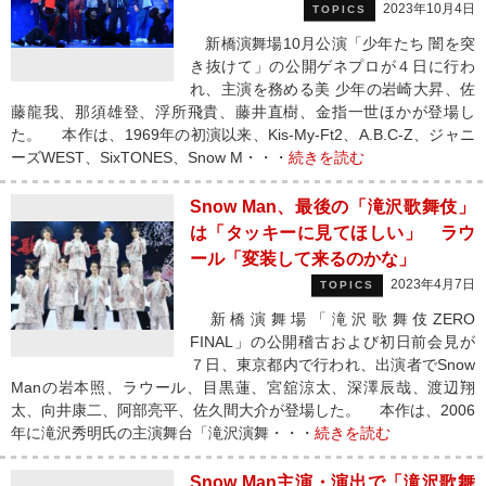
2023年10月4日
TOPICS
新橋演舞場10月公演「少年たち 闇を突
き抜けて」の公開ゲネプロが４日に行わ
れ、主演を務める美 少年の岩崎大昇、佐
藤龍我、那須雄登、浮所飛貴、藤井直樹、金指一世ほかが登場し
た。 本作は、1969年の初演以来、Kis-My-Ft2、A.B.C-Z、ジャニ
ーズWEST、SixTONES、Snow M・・・
続きを読む
Snow Man、最後の「滝沢歌舞伎」
は「タッキーに見てほしい」 ラウ
ール「変装して来るのかな」
2023年4月7日
TOPICS
新橋演舞場「滝沢歌舞伎ZERO
FINAL」の公開稽古および初日前会見が
７日、東京都内で行われ、出演者でSnow
Manの岩本照、ラウール、目黒蓮、宮舘涼太、深澤辰哉、渡辺翔
太、向井康二、阿部亮平、佐久間大介が登場した。 本作は、2006
年に滝沢秀明氏の主演舞台「滝沢演舞・・・
続きを読む
Snow Man主演・演出で「滝沢歌舞