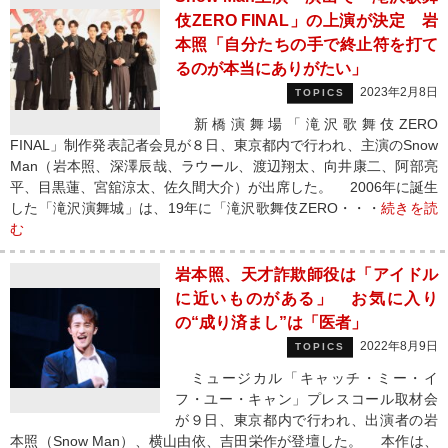
伎ZERO FINAL」の上演が決定 岩
本照「自分たちの手で終止符を打て
るのが本当にありがたい」
2023年2月8日
TOPICS
新橋演舞場「滝沢歌舞伎ZERO
FINAL」制作発表記者会見が８日、東京都内で行われ、主演のSnow
Man（岩本照、深澤辰哉、ラウール、渡辺翔太、向井康二、阿部亮
平、目黒蓮、宮舘涼太、佐久間大介）が出席した。 2006年に誕生
した「滝沢演舞城」は、19年に「滝沢歌舞伎ZERO・・・
続きを読
む
岩本照、天才詐欺師役は「アイドル
に近いものがある」 お気に入り
の“成り済まし”は「医者」
2022年8月9日
TOPICS
ミュージカル「キャッチ・ミー・イ
フ・ユー・キャン」プレスコール取材会
が９日、東京都内で行われ、出演者の岩
本照（Snow Man）、横山由依、吉田栄作が登壇した。 本作は、