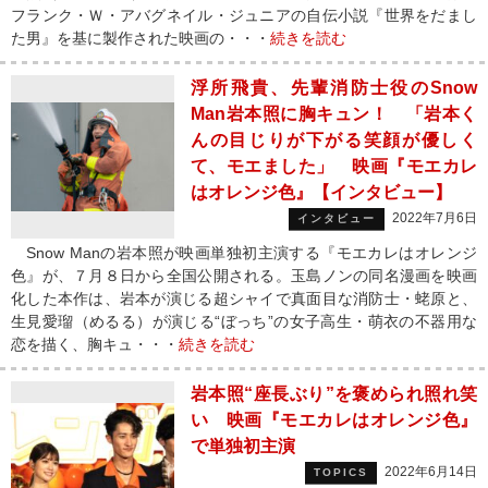
フランク・Ｗ・アバグネイル・ジュニアの自伝小説『世界をだまし
た男』を基に製作された映画の・・・
続きを読む
浮所飛貴、先輩消防士役のSnow
Man岩本照に胸キュン！ 「岩本く
んの目じりが下がる笑顔が優しく
て、モエました」 映画『モエカレ
はオレンジ色』【インタビュー】
2022年7月6日
インタビュー
Snow Manの岩本照が映画単独初主演する『モエカレはオレンジ
色』が、７月８日から全国公開される。玉島ノンの同名漫画を映画
化した本作は、岩本が演じる超シャイで真面目な消防士・蛯原と、
生見愛瑠（めるる）が演じる“ぼっち”の女子高生・萌衣の不器用な
恋を描く、胸キュ・・・
続きを読む
岩本照“座長ぶり”を褒められ照れ笑
い 映画『モエカレはオレンジ色』
で単独初主演
2022年6月14日
TOPICS