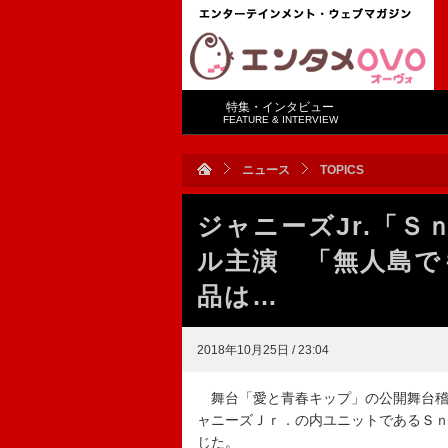
特集・インタビュー
FEATURE & INTERVIEW
ニュース
TOPICS
ジャニーズJr.「
ル主演 「無人島で
品は…
2018年10月25日 / 23:04
舞台「愛と青春キップ」の公開舞台稽
ャニーズＪｒ．の内ユニットであるＳ
じた。