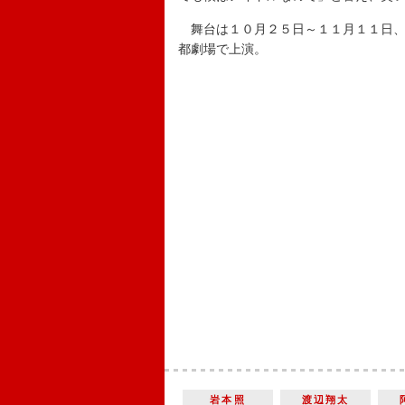
舞台は１０月２５日～１１月１１日、
都劇場で上演。
岩本照
渡辺翔太