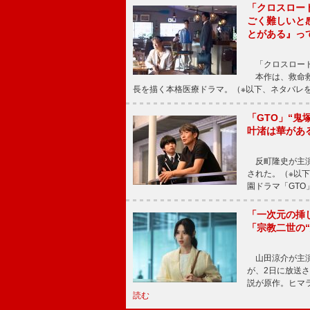
「クロスロー
ごく難しいと
とがある』っ
「クロスロード
本作は、救命救
長を描く本格医療ドラマ。（※以下、ネタバレ
「GTO」“
叶渚は華があ
反町隆史が主演
された。（※以
園ドラマ「GTO
「一次元の挿
「宗教二世の
山田涼介が主演
が、2日に放送
説が原作。ヒマラ
読む