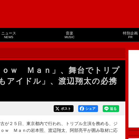
ニュース
音楽
特別企画
NEWS
MUSIC
PR
Ｓｎｏｗ Ｍａｎ」、舞台でトリプ
もアイドル」、渡辺翔太の必携
ポスト
シェア
送る
古が２５日、東京都内で行われ、トリプル主演を務める、ジ
ｎｏｗ Ｍａｎの岩本照、渡辺翔太、阿部亮平が囲み取材に応