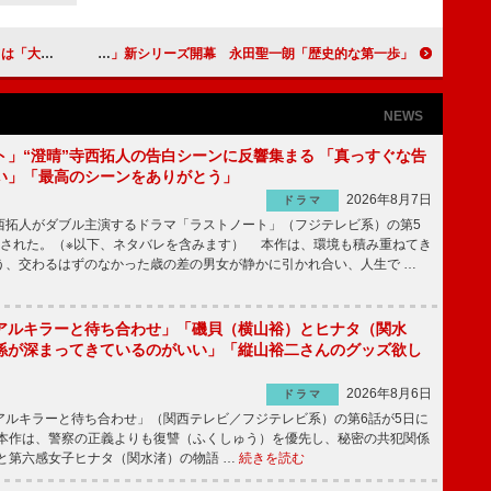
日が充実」
舞台「銀河英雄伝説」新シリーズ開幕 永田聖一朗「歴史的な第一歩」
NEWS
ト」“澄晴”寺西拓人の告白シーンに反響集まる 「真っすぐな告
い」「最高のシーンをありがとう」
2026年8月7日
ドラマ
拓人がダブル主演するドラマ「ラストノート」（フジテレビ系）の第5
送された。（※以下、ネタバレを含みます） 本作は、環境も積み重ねてき
う、交わるはずのなかった歳の差の男女が静かに引かれ合い、人生で …
アルキラーと待ち合わせ」「磯貝（横山裕）とヒナタ（関水
係が深まってきているのがいい」「縦山裕二さんのグッズ欲し
2026年8月6日
ドラマ
ルキラーと待ち合わせ」（関西テレビ／フジテレビ系）の第6話が5日に
本作は、警察の正義よりも復讐（ふくしゅう）を優先し、秘密の共犯関係
と第六感女子ヒナタ（関水渚）の物語 …
続きを読む