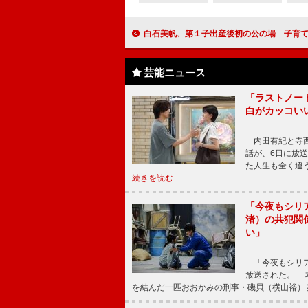
白石美帆、第１子出産後初の公の場 子育ては「大変だけど毎
芸能ニュース
「ラストノー
白がカッコい
内田有紀と寺西
話が、6日に放
た人生も全く違
続きを読む
「今夜もシリ
渚）の共犯関
い」
「今夜もシリア
放送された。 
を結んだ一匹おおかみの刑事・磯貝（横山裕）