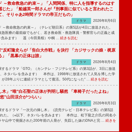
ド ～救命救急の約束～」「人間関係、特に人を指導するのはす
感じた」「船越英一郎さんが『刑事面に似ていると言われたこ
て、そりゃあ2時間ドラマの帝王だもの」
2026年8月6日
ドラマ
 ～救命救急の約束～」（テレビ朝日系）の第5話が4日に放送された。
急医療の最前線でもがく、若き救命医・救急隊員・警察官らの正義と成
を含みます） 遥（今田美桜）や桐 …
続きを読む
鬼塚”反町隆史らが「告白大作戦」を決行 「カジサックの娘・梶原
る」「黒幕の正体は誰」
2026年8月4日
ドラマ
するドラマ「GTO」（カンテレ・フジテレビ系）の第3話が、3日に放送
下、ネタバレを含みます） 本作は、1998年に放送されて人気を博した学
」が28年ぶりに連続ドラマとして復活。50代になった“ …
続きを読む
し木」“唯”白石聖の正体が判明し騒然 「車椅子だったよね」
“悠”山田涼介がつらい」
2026年8月3日
ドラマ
するドラマ「一次元の挿し木」（読売テレビ・日本テレビ系）の第5話
された。（※以下、ネタバレを含みます） 本作は、松下龍之介氏の同名小
ヤ山中で発掘された200年前の人骨が、失踪した妹のDNAと完 …
続きを