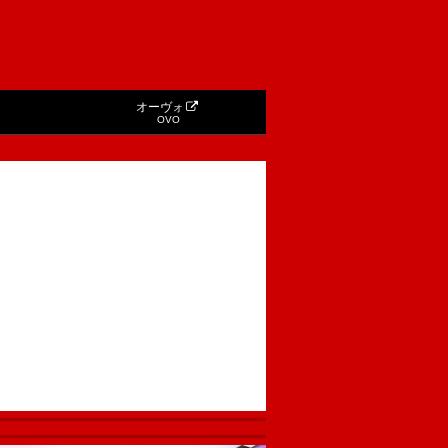
オーヴォ
OVO