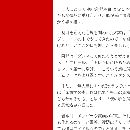
３人にとって“初の外部舞台”となる本
たちが偶然に乗り合わせた船が嵐に遭
かう姿を描く。
初日を迎えた心境を問われた岩本は「
ジャニーズの中でやってきたので、今
けれど、いざこの日を迎えたら楽しも
阿部は「ダンスって何だろうと考えさ
ら」とアピール。「キレキレに踊るた
ョン」を第一に挙げ、「こういう風に
ームワークをより深くすることがダン
また、「無人島に１つだけ持っていけ
は「気象学の本。僕は気象予報士の資
ども分かるかも」と語り、「僕の歌と
と意気込みを語った。
岩本は「メンバーや家族の写真。それ
も作れるので」と回答。渡辺は「リッ
ても僕はアイドルなので」と答え、笑