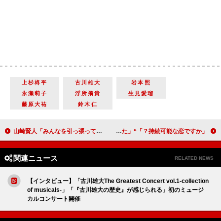
上杉柊平
古川雄大
岩本照
永瀬莉子
浮所飛貴
生見愛瑠
藤原大祐
鈴木仁
山崎賢人「みんなを引っ張っていくような気持ちで演じた」 映画『キングダム２ 遙かなる大地へ』完成報告会
「持続可能な恋ですか？」“林太郎”松重豊の結婚観や娘との血縁関係の告白に涙 「酸欠になりそうなぐらい号泣してしまった」
関連ニュース
RELATED NEWS
【インタビュー】「古川雄大The Greatest Concert vol.1-collection
of musicals-」「『古川雄大の歴史』が感じられる」初のミュージ
カルコンサート開催