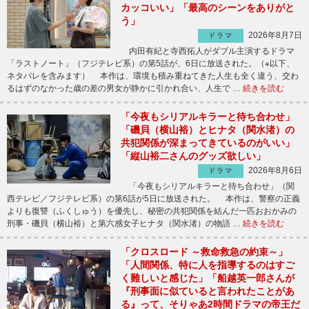
カッコいい」「最高のシーンをありがと
う」
2026年8月7日
ドラマ
内田有紀と寺西拓人がダブル主演するドラマ
「ラストノート」（フジテレビ系）の第5話が、6日に放送された。（※以下、
ネタバレを含みます） 本作は、環境も積み重ねてきた人生も全く違う、交わ
るはずのなかった歳の差の男女が静かに引かれ合い、人生で …
続きを読む
「今夜もシリアルキラーと待ち合わせ」
「磯貝（横山裕）とヒナタ（関水渚）の
共犯関係が深まってきているのがいい」
「縦山裕二さんのグッズ欲しい」
2026年8月6日
ドラマ
「今夜もシリアルキラーと待ち合わせ」（関
西テレビ／フジテレビ系）の第6話が5日に放送された。 本作は、警察の正義
よりも復讐（ふくしゅう）を優先し、秘密の共犯関係を結んだ一匹おおかみの
刑事・磯貝（横山裕）と第六感女子ヒナタ（関水渚）の物語 …
続きを読む
「クロスロード ～救命救急の約束～」
「人間関係、特に人を指導するのはすご
く難しいと感じた」「船越英一郎さんが
『刑事面に似ていると言われたことがあ
る』って、そりゃあ2時間ドラマの帝王だ