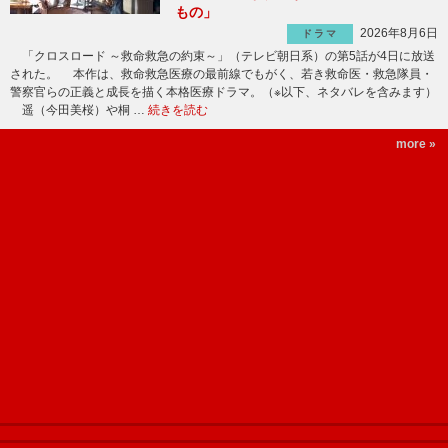
もの」
2026年8月6日
ドラマ
「クロスロード ～救命救急の約束～」（テレビ朝日系）の第5話が4日に放送
された。 本作は、救命救急医療の最前線でもがく、若き救命医・救急隊員・
警察官らの正義と成長を描く本格医療ドラマ。（※以下、ネタバレを含みます）
遥（今田美桜）や桐 …
続きを読む
more »