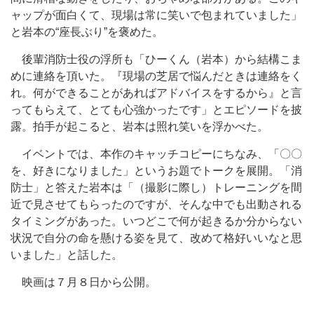
ャップが面白くて、現場は常に笑いで包まれていました」
と岩本の“座長ぶり”を褒めた。
後輩消防士役の浮所も「ひーくん（岩本）から結構こま
めに連絡を頂いた。『現場の芝居で悩んだときは連絡をく
れ。何ができることがあればアドバイスをするから』と言
ってもらえて、とても心強かったです」とエピソードを披
露。拍手が起こると、岩本は照れ笑いを浮かべた。
イベントでは、本作のキャッチコピーにちなみ、「〇〇
を、好きになりました」というお題でトークを展開。「消
防士」と答えた岩本は「（撮影に際し）トレーニングを間
近で見させてもらったのですが、そんな中でも出動される
タイミングがあった。いつどこで何が起きるか分からない
状況で自分の命を懸ける姿を見て、改めて格好いいなと思
いました」と話した。
映画は７月８日から公開。