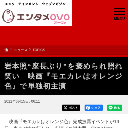
MENU
ニュース
TOPICS
岩本照“座長ぶり”を褒められ照れ
笑い 映画『モエカレはオレンジ
色』で単独初主演
2022年6月15日 / 06:11
ポスト
シェア
送る
映画『モエカレはオレンジ色』完成披露イベントが14