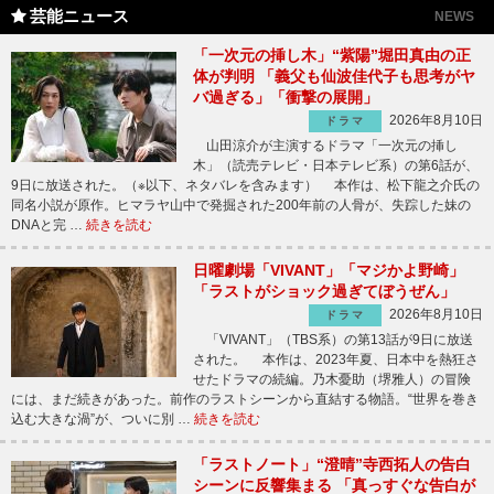
芸能ニュース
NEWS
「一次元の挿し木」“紫陽”堀田真由の正
体が判明 「義父も仙波佳代子も思考がヤ
バ過ぎる」「衝撃の展開」
2026年8月10日
ドラマ
山田涼介が主演するドラマ「一次元の挿し
木」（読売テレビ・日本テレビ系）の第6話が、
9日に放送された。（※以下、ネタバレを含みます） 本作は、松下龍之介氏の
同名小説が原作。ヒマラヤ山中で発掘された200年前の人骨が、失踪した妹の
DNAと完 …
続きを読む
日曜劇場「VIVANT」「マジかよ野崎」
「ラストがショック過ぎてぼうぜん」
2026年8月10日
ドラマ
「VIVANT」（TBS系）の第13話が9日に放送
された。 本作は、2023年夏、日本中を熱狂さ
せたドラマの続編。乃木憂助（堺雅人）の冒険
には、まだ続きがあった。前作のラストシーンから直結する物語。“世界を巻き
込む大きな渦”が、ついに別 …
続きを読む
「ラストノート」“澄晴”寺西拓人の告白
シーンに反響集まる 「真っすぐな告白が