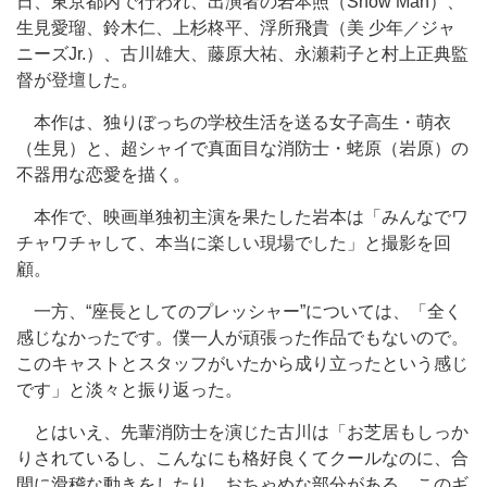
日、東京都内で行われ、出演者の岩本照（Snow Man）、
生見愛瑠、鈴木仁、上杉柊平、浮所飛貴（美 少年／ジャ
ニーズJr.）、古川雄大、藤原大祐、永瀬莉子と村上正典監
督が登壇した。
本作は、独りぼっちの学校生活を送る女子高生・萌衣
（生見）と、超シャイで真面目な消防士・蛯原（岩原）の
不器用な恋愛を描く。
本作で、映画単独初主演を果たした岩本は「みんなでワ
チャワチャして、本当に楽しい現場でした」と撮影を回
顧。
一方、“座長としてのプレッシャー”については、「全く
感じなかったです。僕一人が頑張った作品でもないので。
このキャストとスタッフがいたから成り立ったという感じ
です」と淡々と振り返った。
とはいえ、先輩消防士を演じた古川は「お芝居もしっか
りされているし、こんなにも格好良くてクールなのに、合
間に滑稽な動きをしたり、おちゃめな部分がある。このギ