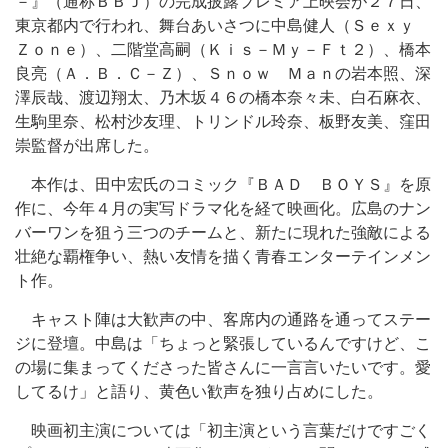
－』（通称ＢＢＪ）の完成披露プレミア上映会が２７日、
東京都内で行われ、舞台あいさつに中島健人（Ｓｅｘｙ
Ｚｏｎｅ）、二階堂高嗣（Ｋｉｓ－Ｍｙ－Ｆｔ２）、橋本
良亮（Ａ．Ｂ．Ｃ－Ｚ）、Ｓｎｏｗ Ｍａｎの岩本照、深
澤辰哉、渡辺翔太、乃木坂４６の橋本奈々未、白石麻衣、
生駒里奈、松村沙友理、トリンドル玲奈、板野友美、窪田
崇監督が出席した。
本作は、田中宏氏のコミック『ＢＡＤ ＢＯＹＳ』を原
作に、今年４月の実写ドラマ化を経て映画化。広島のナン
バーワンを狙う三つのチームと、新たに現れた強敵による
壮絶な覇権争い、熱い友情を描く青春エンターテインメン
ト作。
キャスト陣は大歓声の中、客席内の通路を通ってステー
ジに登壇。中島は「ちょっと緊張しているんですけど、こ
の場に集まってくださった皆さんに一言言いたいです。愛
してるけ」と語り、黄色い歓声を独り占めにした。
映画初主演については「初主演という言葉だけですごく