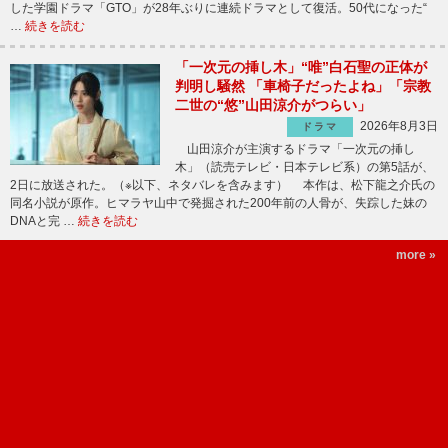
した学園ドラマ「GTO」が28年ぶりに連続ドラマとして復活。50代になった“
…
続きを読む
「一次元の挿し木」“唯”白石聖の正体が
判明し騒然 「車椅子だったよね」「宗教
二世の“悠”山田涼介がつらい」
2026年8月3日
ドラマ
山田涼介が主演するドラマ「一次元の挿し
木」（読売テレビ・日本テレビ系）の第5話が、
2日に放送された。（※以下、ネタバレを含みます） 本作は、松下龍之介氏の
同名小説が原作。ヒマラヤ山中で発掘された200年前の人骨が、失踪した妹の
DNAと完 …
続きを読む
more »