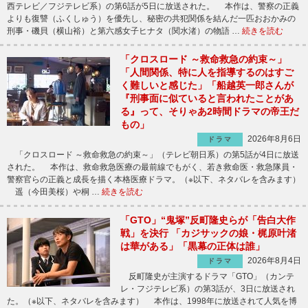
西テレビ／フジテレビ系）の第6話が5日に放送された。 本作は、警察の正義
よりも復讐（ふくしゅう）を優先し、秘密の共犯関係を結んだ一匹おおかみの
刑事・磯貝（横山裕）と第六感女子ヒナタ（関水渚）の物語 …
続きを読む
「クロスロード ～救命救急の約束～」
「人間関係、特に人を指導するのはすご
く難しいと感じた」「船越英一郎さんが
『刑事面に似ていると言われたことがあ
る』って、そりゃあ2時間ドラマの帝王だ
もの」
2026年8月6日
ドラマ
「クロスロード ～救命救急の約束～」（テレビ朝日系）の第5話が4日に放送
された。 本作は、救命救急医療の最前線でもがく、若き救命医・救急隊員・
警察官らの正義と成長を描く本格医療ドラマ。（※以下、ネタバレを含みます）
遥（今田美桜）や桐 …
続きを読む
「GTO」“鬼塚”反町隆史らが「告白大作
戦」を決行 「カジサックの娘・梶原叶渚
は華がある」「黒幕の正体は誰」
2026年8月4日
ドラマ
反町隆史が主演するドラマ「GTO」（カンテ
レ・フジテレビ系）の第3話が、3日に放送され
た。（※以下、ネタバレを含みます） 本作は、1998年に放送されて人気を博