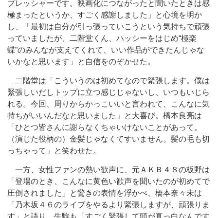
プレッシャーです。映画化につながったと聞いたときは感
極まったというか、すごく感謝しました」と心境を明か
し、「最初は自分が引っ張っていこうという気持ちで頑張
っていましたが、二階堂くん、ハッシーをはじめ“極楽
蝶”のみんなが支えてくれて、いい作品ができたんじゃな
いかなと思います」と自信をのぞかせた。
二階堂は「こういうのは初めてなので緊張します。僕は
緊張しいだしトップに立つ感じじゃないし、いつもいじら
れる。今回、周りからかっこいいと言われて、こんなに気
持ちがいいんだなと思いました」と大喜び。橋本良亮は
「ひとつ皆さんに謝らなくちゃいけないことがあって。
（演じた役柄の）金髪じゃなくてすいません。髪の毛も切
っちゃって」と笑わせた。
一方、女性ファンの熱い歓声に、元ＡＫＢ４８の板野は
「登場のとき、こんなに黄色い歓声を聞いたのが初めてで
圧倒されました」と驚きの表情を浮かべ、橋本奈々未は
「乃木坂４６のライブをやるより緊張しますが、頑張りま
す」と語り、生駒も「すごく緊張して頭が真っ白なんです