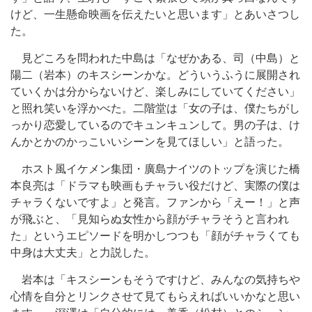
けど、一生懸命映画を伝えたいと思います」とあいさつし
た。
見どころを問われた中島は「なぜかある、司（中島）と
陽二（岩本）のキスシーンかな。どういうふうに展開され
ていくかは分からないけど、楽しみにしていてください」
と照れ笑いを浮かべた。二階堂は「女の子は、僕たちがし
っかり恋愛しているのでキュンキュンして。男の子は、け
んかとかのかっこいいシーンを見てほしい」と語った。
ホスト風イケメン集団・廣島ナイツのトップを演じた橋
本良亮は「ドラマも映画もチャラい役だけど、実際の僕は
チャラくないですよ」と発言。ファンから「えー！」と声
が飛ぶと、「見知らぬ女性から顔がチャラそうと言われ
た」というエピソードを明かしつつも「顔がチャラくても
中身は大丈夫」と力説した。
岩本は「キスシーンもそうですけど、みんなの気持ちや
心情を自分とリンクさせて見てもらえればいいかなと思い