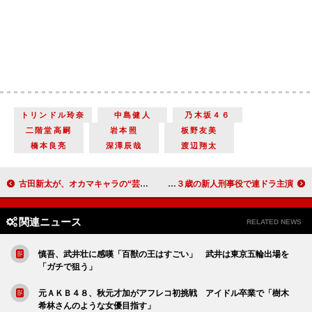
トリンドル玲奈
中島健人
乃木坂４６
二階堂高嗣
岩本照
板野友美
橋本良亮
深澤辰哉
渡辺翔太
古田新太が、オカマキャラの“芸能事務所社長”に 「この中から一人でも篠原涼子が出れば」
椎名桔平「“倍返し”でお送りできる作品」 ４３歳の新人刑事役で連ドラ主演
関連ニュース
RELATED NEWS
慎吾、武井壮に感嘆「百獣の王はすごい」 武井は東京五輪出場を
「ガチで狙う」
元ＡＫＢ４８、秋元才加がアフレコ初挑戦 アイドル卒業で「樹木
希林さんのような女優目指す」