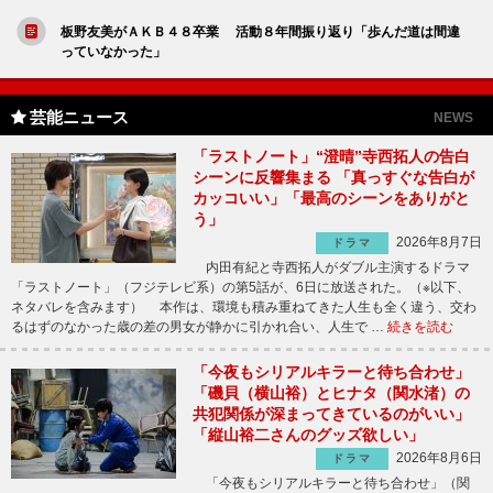
板野友美がＡＫＢ４８卒業 活動８年間振り返り「歩んだ道は間違
っていなかった」
芸能ニュース
NEWS
「ラストノート」“澄晴”寺西拓人の告白
シーンに反響集まる 「真っすぐな告白が
カッコいい」「最高のシーンをありがと
う」
2026年8月7日
ドラマ
内田有紀と寺西拓人がダブル主演するドラマ
「ラストノート」（フジテレビ系）の第5話が、6日に放送された。（※以下、
ネタバレを含みます） 本作は、環境も積み重ねてきた人生も全く違う、交わ
るはずのなかった歳の差の男女が静かに引かれ合い、人生で …
続きを読む
「今夜もシリアルキラーと待ち合わせ」
「磯貝（横山裕）とヒナタ（関水渚）の
共犯関係が深まってきているのがいい」
「縦山裕二さんのグッズ欲しい」
2026年8月6日
ドラマ
「今夜もシリアルキラーと待ち合わせ」（関