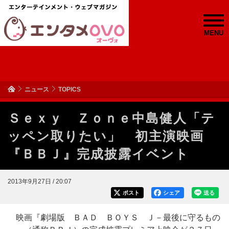
MENU
ニュース
TOPICS
Ｓｅｘｙ Ｚｏｎｅ中島健人「テ
ッペン取りたい」 初主演映画
『ＢＢＪ』完成披露イベント
2013年9月27日 / 20:07
ポスト
シェア
送る
映画『劇場版 ＢＡＤ ＢＯＹＳ Ｊ－最後に守るもの