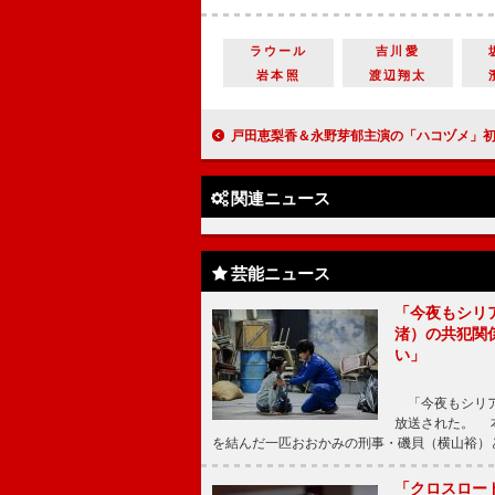
ラウール
吉川愛
岩本照
渡辺翔太
戸田恵梨香＆永野芽郁主演の「ハコヅメ」初回に反響 「通常点検のシーンで最高
関連ニュース
芸能ニュース
「今夜もシリ
渚）の共犯関
い」
「今夜もシリア
放送された。 
を結んだ一匹おおかみの刑事・磯貝（横山裕）
「クロスロー