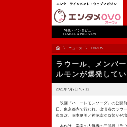
特集・インタビュー
FEATURE & INTERVIEW
ニュース
TOPICS
ラウール、メンバー
ルモンが爆発してい
2021年7月9日 / 07:12
映画『ハニーレモンソーダ』の公開前
日、東京都内で行われ、出演者のラウ
東隆汰、岡本夏美と神徳幸治監督が登
本作は、学園の人気者の三浦界（ラウ