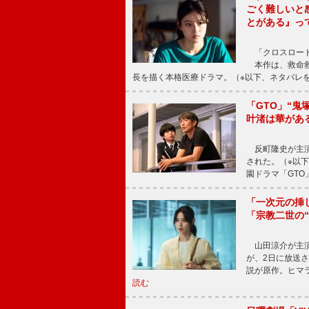
ごく難しいと
とがある』っ
「クロスロード
本作は、救命救
長を描く本格医療ドラマ。（※以下、ネタバレ
「GTO」“
叶渚は華があ
反町隆史が主演
された。（※以
園ドラマ「GTO
「一次元の挿
「宗教二世の
山田涼介が主演
が、2日に放送
説が原作。ヒマラ
読む