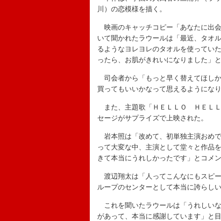
川）の恋模様を描く。
映画のキャッチコピー「あなたに出会
いて聞かれたラウールは「最近、タオ
るようなヨレヨレのタオルを使ってい
ったら、お肌がきれいになりました」
司会者から「もっと早く替えてほしか
買ってもいいかなって思えるようにな
また、主題歌「ＨＥＬＬＯ ＨＥＬＬ
セージがサプライズで上映された。
岩本照は「改めて、初単独主演おめで
って大変な中、主演として堂々と作品
きて本当にうれしかったです」とコメ
渡辺翔太は「人ってこんなにもスピー
ループのセンターとして本当に誇らし
これを聞いたラウールは「うれしいな
があって、本当に感謝しています」と