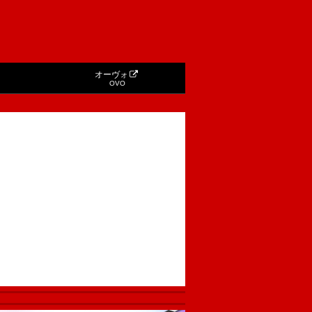
オーヴォ
OVO