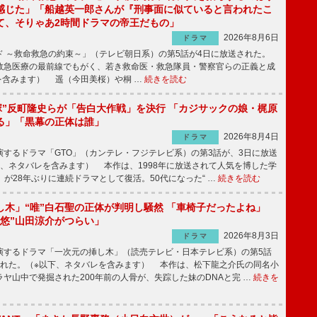
感じた」「船越英一郎さんが『刑事面に似ていると言われたこ
て、そりゃあ2時間ドラマの帝王だもの」
2026年8月6日
ドラマ
 ～救命救急の約束～」（テレビ朝日系）の第5話が4日に放送された。
急医療の最前線でもがく、若き救命医・救急隊員・警察官らの正義と成
を含みます） 遥（今田美桜）や桐 …
続きを読む
鬼塚”反町隆史らが「告白大作戦」を決行 「カジサックの娘・梶原
る」「黒幕の正体は誰」
2026年8月4日
ドラマ
するドラマ「GTO」（カンテレ・フジテレビ系）の第3話が、3日に放送
下、ネタバレを含みます） 本作は、1998年に放送されて人気を博した学
」が28年ぶりに連続ドラマとして復活。50代になった“ …
続きを読む
し木」“唯”白石聖の正体が判明し騒然 「車椅子だったよね」
“悠”山田涼介がつらい」
2026年8月3日
ドラマ
するドラマ「一次元の挿し木」（読売テレビ・日本テレビ系）の第5話
された。（※以下、ネタバレを含みます） 本作は、松下龍之介氏の同名小
ヤ山中で発掘された200年前の人骨が、失踪した妹のDNAと完 …
続きを