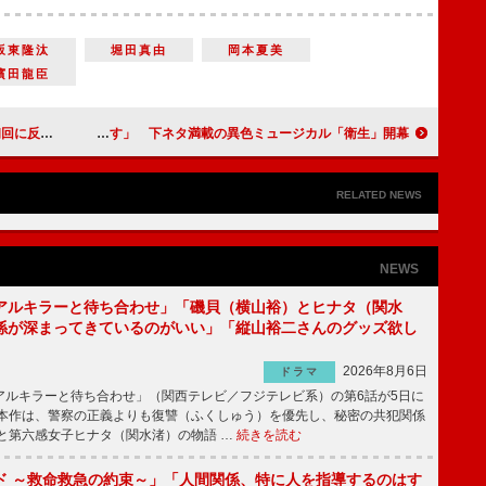
坂東隆汰
堀田真由
岡本夏美
濱田龍臣
に爆笑した」
古田新太「思いっ切り汚いものを見せます」 下ネタ満載の異色ミュージカル「衛生」開幕
RELATED NEWS
NEWS
アルキラーと待ち合わせ」「磯貝（横山裕）とヒナタ（関水
係が深まってきているのがいい」「縦山裕二さんのグッズ欲し
2026年8月6日
ドラマ
ルキラーと待ち合わせ」（関西テレビ／フジテレビ系）の第6話が5日に
本作は、警察の正義よりも復讐（ふくしゅう）を優先し、秘密の共犯関係
と第六感女子ヒナタ（関水渚）の物語 …
続きを読む
ド ～救命救急の約束～」「人間関係、特に人を指導するのはす