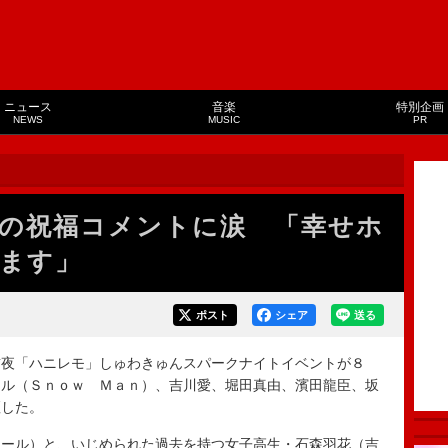
ニュース
音楽
特別企画
NEWS
MUSIC
PR
の祝福コメントに涙 「幸せホ
ます」
ポスト
シェア
送る
夜「ハニレモ」しゅわきゅんスパークナイトイベントが８
ール（Ｓｎｏｗ Ｍａｎ）、吉川愛、堀田真由、濱田龍臣、坂
壇した。
ール）と、いじめられた過去を持つ女子高生・石森羽花（吉