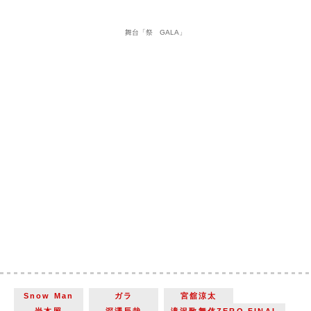
舞台「祭 GALA」
Snow Man
ガラ
宮舘涼太
岩本照
深澤辰哉
滝沢歌舞伎ZERO FINAL