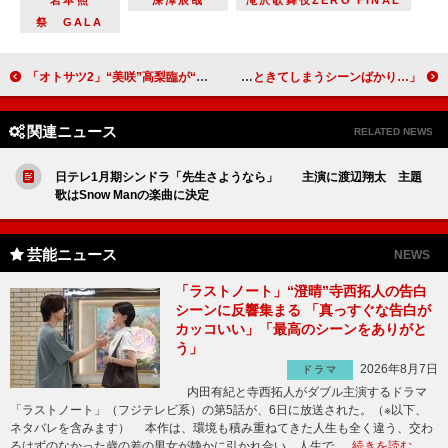
祭 GALA
「オトサツ2」“美咲”高梨臨が“モラハラ夫”栁俊太郎を制裁 「初回から不穏」「1話から夫の嫌な具合が出ていて良い」
田辺誠一、主演ドラマは「テレ東なので全力で攻めています」 共演の影山優佳「ウルっときてしまうシーンばかり…」
関連ニュース
RELATED NEWS
日テレ1月期シンドラ「先生さようなら」 主演に渡辺翔太 主題
歌はSnow Manの楽曲に決定
芸能ニュース
NEWS
「ラストノート」“澄晴”寺西拓人の告白
シーンに反響集まる 「真っすぐな告白が
カッコいい」「最高のシーンをありがと
う」
2026年8月7日
ドラマ
内田有紀と寺西拓人がダブル主演するドラマ
「ラストノート」（フジテレビ系）の第5話が、6日に放送された。（※以下、
ネタバレを含みます） 本作は、環境も積み重ねてきた人生も全く違う、交わ
るはずのなかった歳の差の男女が静かに引かれ合い、人生で …
続きを読む