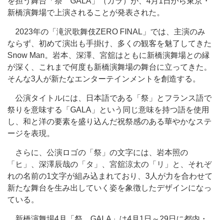
を担う舞台「祭 GALA」（ガラ）が、4月1日から東京・
新橋演舞場で上演されることが発表された。
2023年の「滝沢歌舞伎ZERO FINAL」では、主演のみ
ならず、初めて演出も手掛け、多くの観客を魅了してきた
Snow Man。岩本、深澤、宮舘はともに新橋演舞場との縁
が深く、これまで何度も新橋演舞場の舞台に立ってきた。
そんな3人が新たなエンターテインメントを創造する。
公演タイトルには、日本語である「祭」とフランス語で
祭りを意味する「GALA」という同じ意味を持つ語を使用
し、和と洋の要素を盛り込んだ祝祭感のある華やかなステ
ージを表現。
さらに、公演ロゴの「祭」の文字には、岩本照の
「ヒ」、深澤辰哉の「タ」、宮舘涼太の「リ」と、それぞ
れの名前の1文字が組み込まれており、3人が力を合わせて
新たな舞台を生み出していく姿を象徴したデザインになっ
ている。
新橋演舞場4月「祭 GALA」は4月1日～29日に都内・