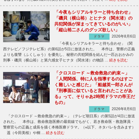
「今夜もシリアルキラーと待ち合わせ」
「磯貝（横山裕）とヒナタ（関水渚）の
共犯関係が深まってきているのがいい」
「縦山裕二さんのグッズ欲しい」
2026年8月6日
ドラマ
「今夜もシリアルキラーと待ち合わせ」（関
西テレビ／フジテレビ系）の第6話が5日に放送された。 本作は、警察の正義
よりも復讐（ふくしゅう）を優先し、秘密の共犯関係を結んだ一匹おおかみの
刑事・磯貝（横山裕）と第六感女子ヒナタ（関水渚）の物語 …
続きを読む
「クロスロード ～救命救急の約束～」
「人間関係、特に人を指導するのはすご
く難しいと感じた」「船越英一郎さんが
『刑事面に似ていると言われたことがあ
る』って、そりゃあ2時間ドラマの帝王だ
もの」
2026年8月6日
ドラマ
「クロスロード ～救命救急の約束～」（テレビ朝日系）の第5話が4日に放送
された。 本作は、救命救急医療の最前線でもがく、若き救命医・救急隊員・
警察官らの正義と成長を描く本格医療ドラマ。（※以下、ネタバレを含みます）
遥（今田美桜）や桐 …
続きを読む