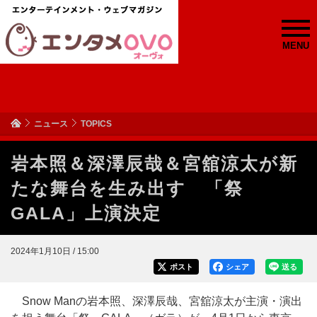
MENU
ニュース
TOPICS
岩本照＆深澤辰哉＆宮舘涼太が新
たな舞台を生み出す 「祭
GALA」上演決定
2024年1月10日 / 15:00
ポスト
シェア
送る
Snow Manの岩本照、深澤辰哉、宮舘涼太が主演・演出