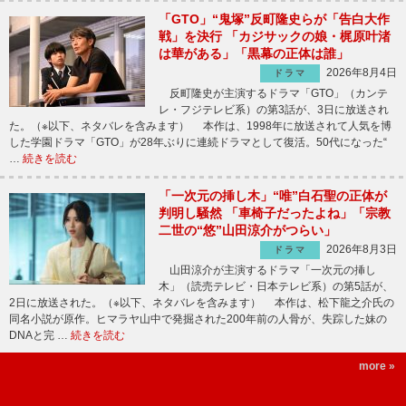
「GTO」“鬼塚”反町隆史らが「告白大作
戦」を決行 「カジサックの娘・梶原叶渚
は華がある」「黒幕の正体は誰」
2026年8月4日
ドラマ
反町隆史が主演するドラマ「GTO」（カンテ
レ・フジテレビ系）の第3話が、3日に放送され
た。（※以下、ネタバレを含みます） 本作は、1998年に放送されて人気を博
した学園ドラマ「GTO」が28年ぶりに連続ドラマとして復活。50代になった“
…
続きを読む
「一次元の挿し木」“唯”白石聖の正体が
判明し騒然 「車椅子だったよね」「宗教
二世の“悠”山田涼介がつらい」
2026年8月3日
ドラマ
山田涼介が主演するドラマ「一次元の挿し
木」（読売テレビ・日本テレビ系）の第5話が、
2日に放送された。（※以下、ネタバレを含みます） 本作は、松下龍之介氏の
同名小説が原作。ヒマラヤ山中で発掘された200年前の人骨が、失踪した妹の
DNAと完 …
続きを読む
more »