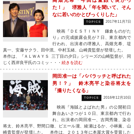
高畑充希「今回は童顔で良かっ
た！」 堺雅人「年を聞いて、そん
なに若いのかとびっくりした」
2017年11月7日
TOPICS
映画『ＤＥＳＴＩＮＹ 鎌倉ものがた
り』の完成披露会見が７日、東京都内で
行われ、出演者の堺雅人、高畑充希、堤
真一、安藤サクラ、田中泯、中村玉緒、山崎貴監督が登壇した。
本作は、『ＡＬＷＡＹＳ 三丁目の夕日』シリーズの山崎監督が、同
じく西岸良平氏のコミッ・・・
続きを読む
岡田准一は「パパラッチと呼ばれた
男！？」 鈴木亮平と染谷将太を
「撮りたくなる」
2016年12月10日
TOPICS
映画『海賊とよばれた男』の公開初日
舞台あいさつが１０日、東京都内で行わ
れ、出演者の岡田准一、吉岡秀隆、染谷
将太、鈴木亮平、野間口徹、ピエール瀧、綾瀬はるか、小林薫、山
崎貴監督が登壇した。 本作は、２０１３年に本屋大賞を受賞した