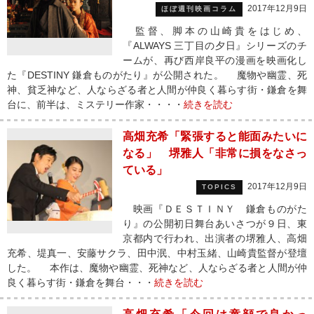
2017年12月9日
ほぼ週刊映画コラム
監督、脚本の山崎貴をはじめ、
『ALWAYS 三丁目の夕日』シリーズのチ
ームが、再び西岸良平の漫画を映画化し
た『DESTINY 鎌倉ものがたり』が公開された。 魔物や幽霊、死
神、貧乏神など、人ならざる者と人間が仲良く暮らす街・鎌倉を舞
台に、前半は、ミステリー作家・・・・
続きを読む
高畑充希「緊張すると能面みたいに
なる」 堺雅人「非常に損をなさっ
ている」
2017年12月9日
TOPICS
映画『ＤＥＳＴＩＮＹ 鎌倉ものがた
り』の公開初日舞台あいさつが９日、東
京都内で行われ、出演者の堺雅人、高畑
充希、堤真一、安藤サクラ、田中泯、中村玉緒、山崎貴監督が登壇
した。 本作は、魔物や幽霊、死神など、人ならざる者と人間が仲
良く暮らす街・鎌倉を舞台・・・
続きを読む