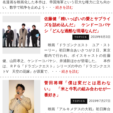
名漫画を映画化した本作は、帝国海軍という巨大な権力に立ち向か
い、数学で戦争を止めよう・・・
続きを読む
佐藤健「精いっぱいの愛とサプライ
ズを詰め込んだ」 ケンドーコバヤ
シ「どんな過酷な現場なんだ」
2019年8月3日
TOPICS
映画『ドラゴンクエスト ユア・スト
ーリー』初日舞台あいさつが２日、東京
都内で行われ、ボイスキャストの佐藤
健、山田孝之、ケンドーコバヤシ、井浦新ほかが登場した。 本作
は、ＲＰＧ『ドラゴンクエスト』シリーズの中の『ドラゴンクエス
トⅤ 天空の花嫁』が原案で、・・・
続きを読む
菅田将暉「僕は変だとは思わな
い」 「米と牛乳の組み合わせが一
番好き」
2019年7月27日
TOPICS
映画『アルキメデスの大戦』初日舞台