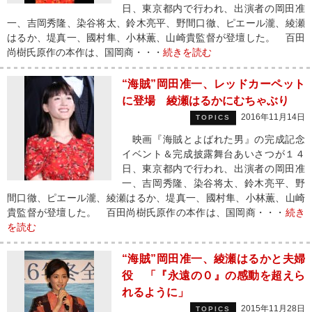
日、東京都内で行われ、出演者の岡田准
一、吉岡秀隆、染谷将太、鈴木亮平、野間口徹、ピエール瀧、綾瀬
はるか、堤真一、國村隼、小林薫、山崎貴監督が登壇した。 百田
尚樹氏原作の本作は、国岡商・・・
続きを読む
“海賊”岡田准一、レッドカーペット
に登場 綾瀬はるかにむちゃぶり
2016年11月14日
TOPICS
映画『海賊とよばれた男』の完成記念
イベント＆完成披露舞台あいさつが１４
日、東京都内で行われ、出演者の岡田准
一、吉岡秀隆、染谷将太、鈴木亮平、野
間口徹、ピエール瀧、綾瀬はるか、堤真一、國村隼、小林薫、山崎
貴監督が登壇した。 百田尚樹氏原作の本作は、国岡商・・・
続き
を読む
“海賊”岡田准一、綾瀬はるかと夫婦
役 「『永遠の０』の感動を超えら
れるように」
2015年11月28日
TOPICS