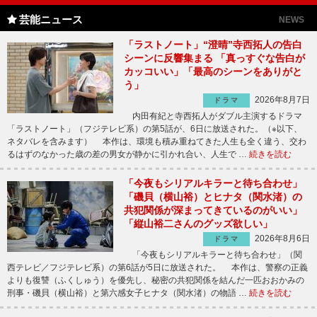
芸能ニュース
NEWS
「ラストノート」“澄晴”寺西拓人の告白
シーンに反響集まる 「真っすぐな告白が
カッコいい」「最高のシーンをありがと
う」
2026年8月7日
ドラマ
内田有紀と寺西拓人がダブル主演するドラマ
「ラストノート」（フジテレビ系）の第5話が、6日に放送された。（※以下、
ネタバレを含みます） 本作は、環境も積み重ねてきた人生も全く違う、交わ
るはずのなかった歳の差の男女が静かに引かれ合い、人生で …
続きを読む
「今夜もシリアルキラーと待ち合わせ」
「磯貝（横山裕）とヒナタ（関水渚）の
共犯関係が深まってきているのがいい」
「縦山裕二さんのグッズ欲しい」
2026年8月6日
ドラマ
「今夜もシリアルキラーと待ち合わせ」（関
西テレビ／フジテレビ系）の第6話が5日に放送された。 本作は、警察の正義
よりも復讐（ふくしゅう）を優先し、秘密の共犯関係を結んだ一匹おおかみの
刑事・磯貝（横山裕）と第六感女子ヒナタ（関水渚）の物語 …
続きを読む