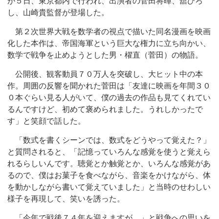
が５日、東京都内で行われ、出演者の菅田将暉、舘ひろ
し、山崎貴監督が登場した。
第２次世界大戦を数学者の視点で描いた同名漫画を映画
化した本作は、帝国海軍という巨大な権力に立ち向かい、
数学で戦争を止めようとした男・櫂直（菅田）の物語。
公開後、観客動員７０万人を突破し、大ヒット中の本
作。周囲の反響を聞かれた菅田は「友達に映画を年間３０
０本ぐらい見る人がいて、僕の過去の作品も見てくれてい
るんですけど、初めて褒められました。うれしかったで
す」と笑顔で話した。
「数式を書くシーンでは、数式をどうやって覚えた？」
と質問されると、「記憶っていろんな感覚を使うと覚えら
れるらしいんです。聴覚とか触覚とか、いろんな感覚があ
るので、僕はお菓子を食べながら、音楽をかけながら、体
を動かしながら書いて覚えていました」と当時のせわしい
様子を再現して、笑いを誘った。
「今年で戦後７４年を迎えますが…」と戦争への思いを