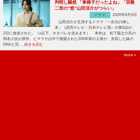
判明し騒然 「車椅子だったよね」「宗教
二世の“悠”山田涼介がつらい」
2026年8月3日
ドラマ
山田涼介が主演するドラマ「一次元の挿し
木」（読売テレビ・日本テレビ系）の第5話が、
2日に放送された。（※以下、ネタバレを含みます） 本作は、松下龍之介氏の
同名小説が原作。ヒマラヤ山中で発掘された200年前の人骨が、失踪した妹の
DNAと完 …
続きを読む
more »