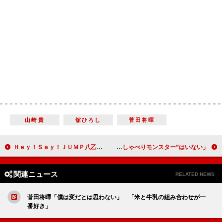
山崎貴
舘ひろし
菅田将暉
Ｈｅｙ！Ｓａｙ！ＪＵＭＰ八乙女光と伊野尾慧が戦争というテーマに挑戦 「Ｎスペ」と「らじらー！」がコラボ放送
梶裕貴、宮野真守のエンターテイナーぶりを称賛 「ここまでの“おしゃべりモンスター”はいない」
関連ニュース
RELATED NEWS
菅田将暉「僕は変だとは思わない」 「米と牛乳の組み合わせが一
番好き」