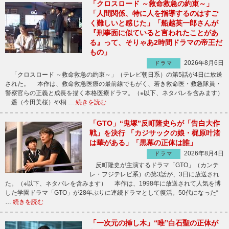
「クロスロード ～救命救急の約束～」
「人間関係、特に人を指導するのはすご
く難しいと感じた」「船越英一郎さんが
『刑事面に似ていると言われたことがあ
る』って、そりゃあ2時間ドラマの帝王だ
もの」
2026年8月6日
ドラマ
「クロスロード ～救命救急の約束～」（テレビ朝日系）の第5話が4日に放送
された。 本作は、救命救急医療の最前線でもがく、若き救命医・救急隊員・
警察官らの正義と成長を描く本格医療ドラマ。（※以下、ネタバレを含みます）
遥（今田美桜）や桐 …
続きを読む
「GTO」“鬼塚”反町隆史らが「告白大作
戦」を決行 「カジサックの娘・梶原叶渚
は華がある」「黒幕の正体は誰」
2026年8月4日
ドラマ
反町隆史が主演するドラマ「GTO」（カンテ
レ・フジテレビ系）の第3話が、3日に放送され
た。（※以下、ネタバレを含みます） 本作は、1998年に放送されて人気を博
した学園ドラマ「GTO」が28年ぶりに連続ドラマとして復活。50代になった“
…
続きを読む
「一次元の挿し木」“唯”白石聖の正体が