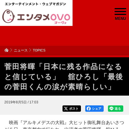
MENU
ニュース
TOPICS
菅田将暉「日本に残る作品になる
と信じている」 舘ひろし「最後
の菅田くんの涙が素晴らしい」
2019年8月5日 / 17:03
ポスト
シェア
送る
映画『アルキメデスの大戦』大ヒット御礼舞台あいさつ