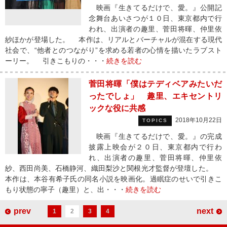
映画『生きてるだけで、愛。』公開記
念舞台あいさつが１０日、東京都内で行
われ、出演者の趣里、菅田将暉、仲里依
紗ほかが登場した。 本作は、リアルとバーチャルが混在する現代
社会で、“他者とのつながり”を求める若者の心情を描いたラブスト
ーリー。 引きこもりの・・・
続きを読む
菅田将暉「僕はテディベアみたいだ
ったでしょ」 趣里、エキセントリ
ックな役に共感
2018年10月22日
TOPICS
映画『生きてるだけで、愛。』の完成
披露上映会が２０日、東京都内で行わ
れ、出演者の趣里、菅田将暉、仲里依
紗、西田尚美、石橋静河、織田梨沙と関根光才監督が登壇した。
本作は、本谷有希子氏の同名小説を映画化。過眠症のせいで引きこ
もり状態の寧子（趣里）と、出・・・
続きを読む
prev
next
1
2
3
4