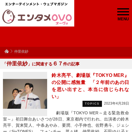
MENU
仲里依紗
仲里依紗
６７
「
」に関連する
件の記事
鈴木亮平、劇場版『TOKYO MER』
の公開に感無量 「２年前のあの日
を思い出すと、本当に信じられな
い」
2023年4月28日
TOPICS
劇場版『TOKYO MER～走る緊急救命
室～』初日舞台あいさつが28日、東京都内で行われ、出演者の鈴木
亮平、賀来賢人、中条あやみ、要潤、小手伸也、佐野勇斗、ジェシ
ー（SixTONES）、フォンチー、菜々緒、仲里依紗、石田ゆり子と