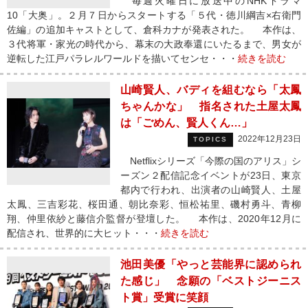
毎週火曜日に放送中のNHKドラマ
10「大奥」。２月７日からスタートする「５代・徳川綱吉×右衛門
佐編」の追加キャストとして、倉科カナが発表された。 本作は、
３代将軍・家光の時代から、幕末の大政奉還にいたるまで、男女が
逆転した江戸パラレルワールドを描いてセンセ・・・
続きを読む
山崎賢人、バディを組むなら「太鳳
ちゃんかな」 指名された土屋太鳳
は「ごめん、賢人くん…」
2022年12月23日
TOPICS
Netflixシリーズ「今際の国のアリス」シ
ーズン２配信記念イベントが23日、東京
都内で行われ、出演者の山崎賢人、土屋
太鳳、三吉彩花、桜田通、朝比奈彩、恒松祐里、磯村勇斗、青柳
翔、仲里依紗と藤信介監督が登壇した。 本作は、2020年12月に
配信され、世界的に大ヒット・・・
続きを読む
池田美優「やっと芸能界に認められ
た感じ」 念願の「ベストジーニス
ト賞」受賞に笑顔