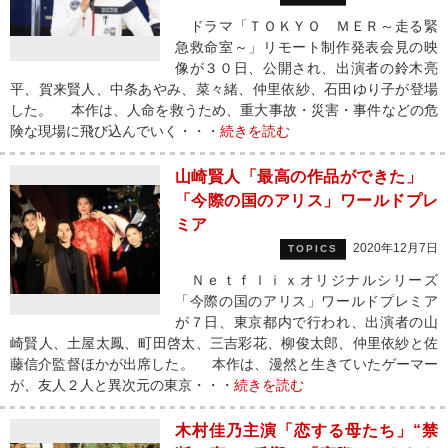
ドラマ「ＴＯＫＹＯ ＭＥＲ～走る緊
急救命室～」リモート制作発表会見の映
像が３０日、公開され、出演者の鈴木亮
平、賀来賢人、中条あやみ、菜々緒、仲里依紗、石田ゆり子が登場
した。 本作は、人命を救うため、重大事故・災害・事件などの危
険な現場に飛び込んでいく・・・
続きを読む
山崎賢人「最高の作品ができた」
「今際の国のアリス」ワールドプレ
ミア
2020年12月7日
TOPICS
Ｎｅｔｆｌｉｘオリジナルシリーズ
「今際の国のアリス」ワールドプレミア
が７日、東京都内で行われ、出演者の山
崎賢人、土屋太鳳、町田啓太、三吉彩花、柳俊太郎、仲里依紗と佐
藤信介監督ほかが出席した。 本作は、漫然と生きていたゲーマー
が、友人２人と異次元の東京・・・
続きを読む
木村佳乃主演「恋する母たち」“禁