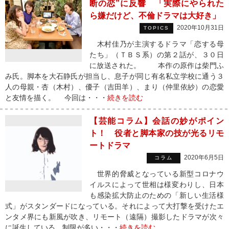
断の恋”に反響 「実際にやられた
ら嫌だけど、不倫ドラマは大好き」
2020年10月31日
TOPICS
木村佳乃が主演するドラマ「恋する母
たち」（ＴＢＳ系）の第２話が、３０日
に放送された。 本作の原作は柴門ふ
み氏。脚本を大石静氏が担当し、息子が同じ有名私立学校に通う３
人の母親・杏（木村）、優子（吉田羊）、まり（仲里依紗）の恋愛
と友情を描く。 今回は・・・
続きを読む
【芸能コラム】会話の妙がポイン
ト！ 役者と脚本家の技が光るリモ
ートドラマ
2020年6月5日
コラム
世界的脅威となっている新型コロナウ
イルスによって世相は様変わりし、日本
も感染拡大防止のための「新しい生活様
式」がスタンダードになっている。それによって大打撃を受けたエ
ンタメ界にも新風が吹き、リモート（遠隔）撮影したドラマが次々
に誕生している。制限が多い・・・
続きを読む