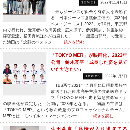
2022年11月10日
TOPICS
最もジーンズが似合う有名人を表彰す
る、日本ジーンズ協議会主催の「第39回
ベストジーニスト2022」が10日、東京都
内で行われ、受賞者の池田美優、広末涼子、伊原剛志、仲里依紗、
窪塚愛流、横田真悠ほかが出席した。 「一般選出部門」で受賞し
た池田は「念願のベストジ・・・
続きを読む
「TOKYO MER」が映画化。2023年
公開 鈴木亮平「成長した姿を見て
いただきたい」
2022年1月5日
TOPICS
TBS系で2021年７月期に日曜劇場枠で
放送された鈴木亮平主演の救命医療ドラ
マ「TOKYO MER～走る緊急救命室～」
の映画化が決定した。公開は2023年となる。 物語の主役は、
「TOKYO MER」という救命救急のプロフェッショナルチーム。
MERとは、モバイル・エマージェンシー・・・・
続きを読む
生田斗真「私情が入り過ぎてる