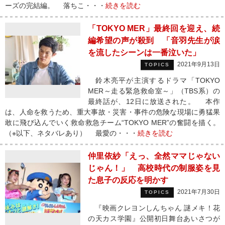
ーズの完結編。 落ちこ・・・
続きを読む
「TOKYO MER」最終回を迎え、続
編希望の声が殺到 「音羽先生が涙
を流したシーンは一番泣いた」
2021年9月13日
TOPICS
鈴木亮平が主演するドラマ「TOKYO
MER～走る緊急救命室～」（TBS系）の
最終話が、12日に放送された。 本作
は、人命を救うため、重大事故・災害・事件の危険な現場に勇猛果
敢に飛び込んでいく救命救急チーム“TOKYO MER”の奮闘を描く。
（※以下、ネタバレあり） 最愛の・・・
続きを読む
仲里依紗「えっ、全然ママじゃない
じゃん！」 高校時代の制服姿を見
た息子の反応を明かす
2021年7月30日
TOPICS
『映画クレヨンしんちゃん 謎メキ！花
の天カス学園』公開初日舞台あいさつが