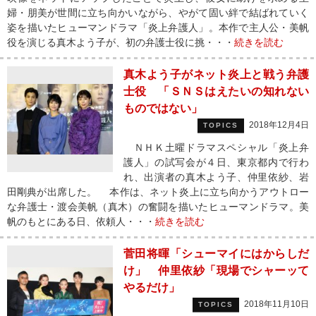
婦・朋美が世間に立ち向かいながら、やがて固い絆で結ばれていく
姿を描いたヒューマンドラマ「炎上弁護人」。本作で主人公・美帆
役を演じる真木よう子が、初の弁護士役に挑・・・
続きを読む
真木よう子がネット炎上と戦う弁護
士役 「ＳＮＳはえたいの知れない
ものではない」
2018年12月4日
TOPICS
ＮＨＫ土曜ドラマスペシャル「炎上弁
護人」の試写会が４日、東京都内で行わ
れ、出演者の真木よう子、仲里依紗、岩
田剛典が出席した。 本作は、ネット炎上に立ち向かうアウトロー
な弁護士・渡会美帆（真木）の奮闘を描いたヒューマンドラマ。美
帆のもとにある日、依頼人・・・
続きを読む
菅田将暉「シューマイにはからしだ
け」 仲里依紗「現場でシャーッて
やるだけ」
2018年11月10日
TOPICS