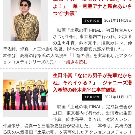
よ！」 弟・竜聖アナと舞台あいさ
つで“共演”
2021年11月19日
TOPICS
映画『土竜の唄 FINAL』初日舞台あい
さつが19日、東京都内で行われ、出演者
の生田斗真、鈴木亮平、滝沢カレン、仲
里依紗、堤真一と三池崇史監督、脚本の宮藤官九郎が登壇した。
本作は、高橋のぼる氏の人気漫画『土竜の唄』を実写化したアクシ
ョンコメディシリーズの完・・・
続きを読む
生田斗真「なにわ男子が先輩だから
ね。それイケる？」 ジャニーズ潜
入希望の鈴木亮平に事前確認
2021年11月11日
TOPICS
映画『土竜の唄 FINAL』完成報告会が
11日、東京都内で行われ、出演者の生田
斗真、鈴木亮平、菜々緒、滝沢カレン、
仲里依紗、堤真一と三池崇史監督が登壇した。 本作は、高橋のぼ
る氏の人気漫画『土竜の唄』を実写化したアクションコメディシリ