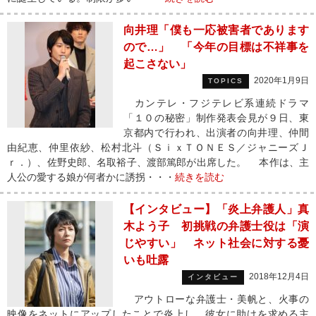
向井理「僕も一応被害者であります
ので…」 「今年の目標は不祥事を
起こさない」
2020年1月9日
TOPICS
カンテレ・フジテレビ系連続ドラマ
「１０の秘密」制作発表会見が９日、東
京都内で行われ、出演者の向井理、仲間
由紀恵、仲里依紗、松村北斗（ＳｉｘＴＯＮＥＳ／ジャニーズＪ
ｒ．）、佐野史郎、名取裕子、渡部篤郎が出席した。 本作は、主
人公の愛する娘が何者かに誘拐・・・
続きを読む
【インタビュー】「炎上弁護人」真
木よう子 初挑戦の弁護士役は「演
じやすい」 ネット社会に対する憂
いも吐露
2018年12月4日
インタビュー
アウトローな弁護士・美帆と、火事の
映像をネットにアップしたことで炎上し、彼女に助けを求める主