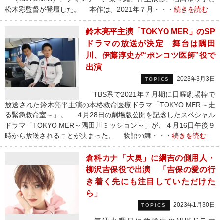
松木彩監督が登壇した。 本作は、2021年７月・・・
続きを読む
鈴木亮平主演「TOKYO MER」のSP
ドラマの放送が決定 舞台は隅田
川、伊藤淳史が“ポンコツ医師”役で
出演
2023年3月3日
TOPICS
TBS系で2021年７月期に日曜劇場枠で
放送された鈴木亮平主演の本格救命医療ドラマ「TOKYO MER～走
る緊急救命室～」。 ４月28日の劇場版公開を記念したスペシャル
ドラマ「TOKYO MER～隅田川ミッション～」が、４月16日午後９
時から放送されることが決まった。 物語の舞・・・
続きを読む
倉科カナ「大奥」に綱吉の側用人・
柳沢吉保役で出演 「吉保の愛の行
き着く先にも注目していただけた
ら」
2023年1月30日
TOPICS