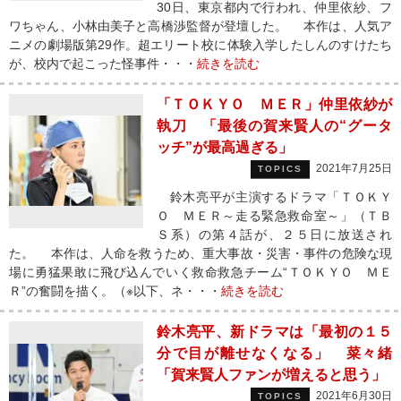
30日、東京都内で行われ、仲里依紗、フ
ワちゃん、小林由美子と高橋渉監督が登壇した。 本作は、人気ア
ニメの劇場版第29作。超エリート校に体験入学したしんのすけたち
が、校内で起こった怪事件・・・
続きを読む
「ＴＯＫＹＯ ＭＥＲ」仲里依紗が
執刀 「最後の賀来賢人の“グータ
ッチ”が最高過ぎる」
2021年7月25日
TOPICS
鈴木亮平が主演するドラマ「ＴＯＫＹ
Ｏ ＭＥＲ～走る緊急救命室～」（ＴＢ
Ｓ系）の第４話が、２５日に放送され
た。 本作は、人命を救うため、重大事故・災害・事件の危険な現
場に勇猛果敢に飛び込んでいく救命救急チーム“ＴＯＫＹＯ ＭＥ
Ｒ”の奮闘を描く。（※以下、ネ・・・
続きを読む
鈴木亮平、新ドラマは「最初の１５
分で目が離せなくなる」 菜々緒
「賀来賢人ファンが増えると思う」
2021年6月30日
TOPICS