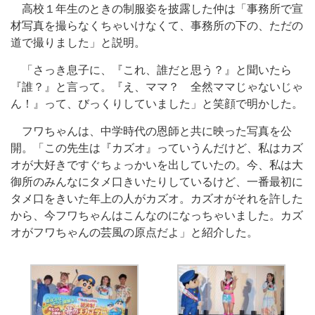
高校１年生のときの制服姿を披露した仲は「事務所で宣
材写真を撮らなくちゃいけなくて、事務所の下の、ただの
道で撮りました」と説明。
「さっき息子に、『これ、誰だと思う？』と聞いたら
『誰？』と言って。『え、ママ？ 全然ママじゃないじゃ
ん！』って、びっくりしていました」と笑顔で明かした。
フワちゃんは、中学時代の恩師と共に映った写真を公
開。「この先生は『カズオ』っていうんだけど、私はカズ
オが大好きですぐちょっかいを出していたの。今、私は大
御所のみんなにタメ口きいたりしているけど、一番最初に
タメ口をきいた年上の人がカズオ。カズオがそれを許した
から、今フワちゃんはこんなのになっちゃいました。カズ
オがフワちゃんの芸風の原点だよ」と紹介した。