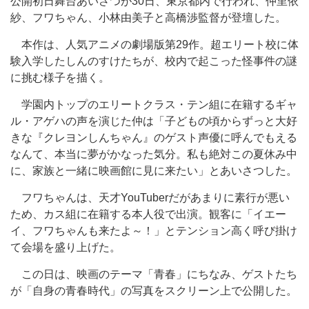
公開初日舞台あいさつが30日、東京都内で行われ、仲里依
紗、フワちゃん、小林由美子と高橋渉監督が登壇した。
本作は、人気アニメの劇場版第29作。超エリート校に体
験入学したしんのすけたちが、校内で起こった怪事件の謎
に挑む様子を描く。
学園内トップのエリートクラス・テン組に在籍するギャ
ル・アゲハの声を演じた仲は「子どもの頃からずっと大好
きな『クレヨンしんちゃん』のゲスト声優に呼んでもえる
なんて、本当に夢がかなった気分。私も絶対この夏休み中
に、家族と一緒に映画館に見に来たい」とあいさつした。
フワちゃんは、天才YouTuberだがあまりに素行が悪い
ため、カス組に在籍する本人役で出演。観客に「イエー
イ、フワちゃんも来たよ～！」とテンション高く呼び掛け
て会場を盛り上げた。
この日は、映画のテーマ「青春」にちなみ、ゲストたち
が「自身の青春時代」の写真をスクリーン上で公開した。