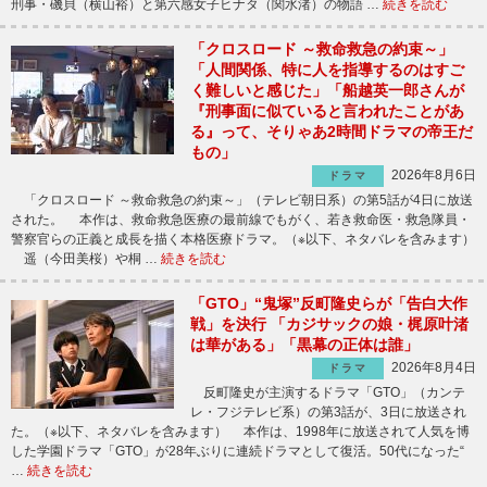
刑事・磯貝（横山裕）と第六感女子ヒナタ（関水渚）の物語 …
続きを読む
「クロスロード ～救命救急の約束～」
「人間関係、特に人を指導するのはすご
く難しいと感じた」「船越英一郎さんが
『刑事面に似ていると言われたことがあ
る』って、そりゃあ2時間ドラマの帝王だ
もの」
2026年8月6日
ドラマ
「クロスロード ～救命救急の約束～」（テレビ朝日系）の第5話が4日に放送
された。 本作は、救命救急医療の最前線でもがく、若き救命医・救急隊員・
警察官らの正義と成長を描く本格医療ドラマ。（※以下、ネタバレを含みます）
遥（今田美桜）や桐 …
続きを読む
「GTO」“鬼塚”反町隆史らが「告白大作
戦」を決行 「カジサックの娘・梶原叶渚
は華がある」「黒幕の正体は誰」
2026年8月4日
ドラマ
反町隆史が主演するドラマ「GTO」（カンテ
レ・フジテレビ系）の第3話が、3日に放送され
た。（※以下、ネタバレを含みます） 本作は、1998年に放送されて人気を博
した学園ドラマ「GTO」が28年ぶりに連続ドラマとして復活。50代になった“
…
続きを読む