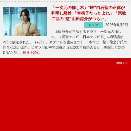
「一次元の挿し木」“唯”白石聖の正体が
判明し騒然 「車椅子だったよね」「宗教
二世の“悠”山田涼介がつらい」
2026年8月3日
ドラマ
山田涼介が主演するドラマ「一次元の挿し
木」（読売テレビ・日本テレビ系）の第5話が、
2日に放送された。（※以下、ネタバレを含みます） 本作は、松下龍之介氏の
同名小説が原作。ヒマラヤ山中で発掘された200年前の人骨が、失踪した妹の
DNAと完 …
続きを読む
more »