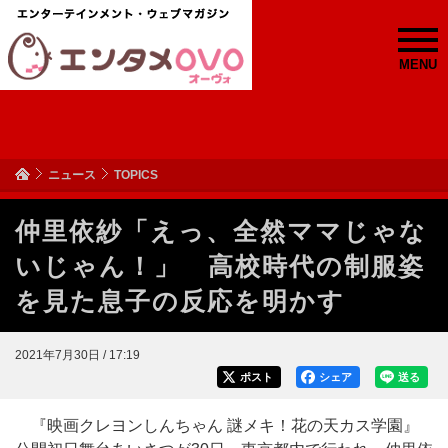
MENU
ニュース
TOPICS
仲里依紗「えっ、全然ママじゃな
いじゃん！」 高校時代の制服姿
を見た息子の反応を明かす
2021年7月30日 / 17:19
ポスト
シェア
送る
『映画クレヨンしんちゃん 謎メキ！花の天カス学園』