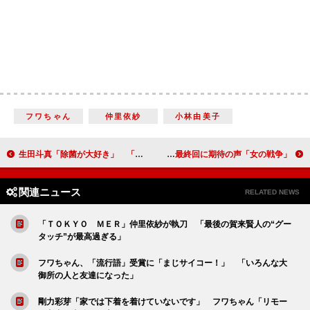
フワちゃん
仲里依紗
小林由美子
生田斗真「除菌が大好き」 「『趣味・除菌』とウィキペディアに書き足して」
「女の戦争」参加女性の黒歴史の連続に「哲也さんがふびん」 「どんなどんでん返しがあるの」最終回に期待の声
関連ニュース
RELATED NEWS
「ＴＯＫＹＯ ＭＥＲ」仲里依紗が執刀 「最後の賀来賢人の“グー
タッチ”が最高過ぎる」
フワちゃん、「流行語」受賞に「まじサイコー！」 「いろんな大
御所の人と友達になった」
剛力彩芽「家では下着を着けていないです」 フワちゃん「リモー