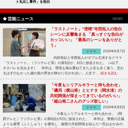
ト丸出し事件」を告白
芸能ニュース
NEWS
「ラストノート」“澄晴”寺西拓人の告白
シーンに反響集まる 「真っすぐな告白が
カッコいい」「最高のシーンをありがと
う」
2026年8月7日
ドラマ
内田有紀と寺西拓人がダブル主演するドラマ
「ラストノート」（フジテレビ系）の第5話が、6日に放送された。（※以下、
ネタバレを含みます） 本作は、環境も積み重ねてきた人生も全く違う、交わ
るはずのなかった歳の差の男女が静かに引かれ合い、人生で …
続きを読む
「今夜もシリアルキラーと待ち合わせ」
「磯貝（横山裕）とヒナタ（関水渚）の
共犯関係が深まってきているのがいい」
「縦山裕二さんのグッズ欲しい」
2026年8月6日
ドラマ
「今夜もシリアルキラーと待ち合わせ」（関
西テレビ／フジテレビ系）の第6話が5日に放送された。 本作は、警察の正義
よりも復讐（ふくしゅう）を優先し、秘密の共犯関係を結んだ一匹おおかみの