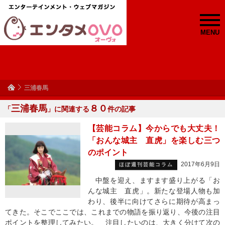
MENU
三浦春馬
三浦春馬
８０
「
」に関連する
件の記事
【芸能コラム】今からでも大丈夫！
「おんな城主 直虎」を楽しむ三つ
のポイント
2017年6月9日
ほぼ週刊芸能コラム
中盤を迎え、ますます盛り上がる「お
んな城主 直虎」。新たな登場人物も加
わり、後半に向けてさらに期待が高まっ
てきた。そこでここでは、これまでの物語を振り返り、今後の注目
ポイントを整理してみたい。 注目したいのは、大きく分けて次の