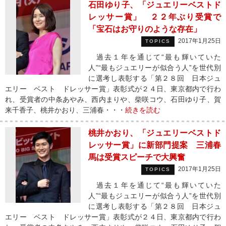
石田ゆり子、「ジュエリーベストド
レッサー賞」 ２２年ぶり受賞で
「宝石はお守りのような存在」
2017年1月25日
TOPICS
過去１年を通じて“最も輝いていた
人”“最もジュエリーが似合う人”を世代別
に選考し表彰する「第２８回 日本ジュ
エリー ベスト ドレッサー賞」表彰式が２４日、東京都内で行わ
れ、受賞者の中条あやみ、西内まりや、柴咲コウ、石田ゆり子、賀
来千香子、桃井かおり、三浦春・・・
続きを読む
桃井かおり、「ジュエリーベストド
レッサー賞」に新部門提案 三浦春
馬は受賞スピーチで大興奮
2017年1月25日
TOPICS
過去１年を通じて“最も輝いていた
人”“最もジュエリーが似合う人”を世代別
に選考し表彰する「第２８回 日本ジュ
エリー ベスト ドレッサー賞」表彰式が２４日、東京都内で行わ