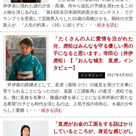
井伊谷に現れた謎の少女・高瀬。何やら波乱の予感を漂わせるこの
人物を演じるのは、「第14回全日本国民的美少女コンテスト」でグ
ランプリを受賞して芸能界入りした15歳の高橋ひかる。期待の大型
新人が、『人生の約束』（16）に続くデビ・・・
続きを読む
「たくさんの人に愛情を注がれた
分、虎松はみんなを守る優しい男の
子になると思います」寺田心（井伊
虎松）【「おんな城主 直虎」イン
タビュー】
2017年4月30日
インタビュー
井伊家の跡継ぎとして、直虎（柴咲コウ）の後見を受けて大事に
育てられることになったのが、直親（三浦春馬）の遺児・虎松であ
る。後に直政を名乗り、隆盛の礎を築くことになる井伊家の“新たな
る希望”の子ども時代を演じるのは、人気子役の寺田心。８歳の少年
らしく愛嬌（・・・
続きを読む
「直虎がお金の工面をする話ばかり
しているところが、身近な感じがし