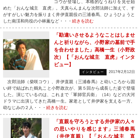
コウが登場し、本格的なうねりを見せ始
めた「おんな城主 直虎」。天真らんまんな次郎法師に加えて、す
がすがしい魅力を振りまく井伊直親役の三浦春馬、ひょうひょうと
した南渓和尚役の小林薫など・・・
続きを読む
「勘違いさせるようなことはしませ
んと祈りながら、小野家の墓前で手
を合わせました」高橋一生（小野政
次）【「おんな城主 直虎」インタ
ビュー】
2017年2月12日
インタビュー
次郎法師（柴咲コウ）、井伊直親（三浦春馬）と幼いころから固
い絆で結ばれた鶴丸こと小野政次が、第５回から成長した姿で登場
した。演じているのは、これまで「軍師官兵衛」（14）などの大河
ドラマに出演してきた高橋一生。家老として井伊家を支える一方、
幼なじみの２人・・・
続きを読む
「直親を守ろうとする井伊家の人々
の思いやりを感じます」三浦春馬
（井伊直親）【「おんな城主 直