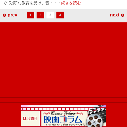
で“良質”な教育を受け、普・・・
続きを読む
prev
next
1
2
3
4