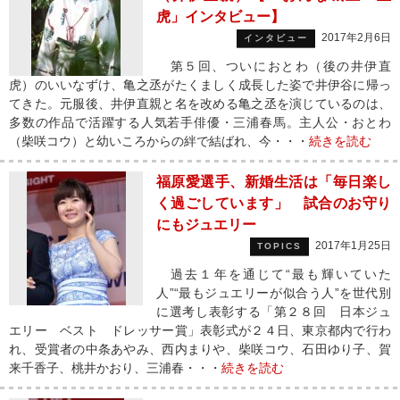
虎」インタビュー】
2017年2月6日
インタビュー
第５回、ついにおとわ（後の井伊直
虎）のいいなずけ、亀之丞がたくましく成長した姿で井伊谷に帰っ
てきた。元服後、井伊直親と名を改める亀之丞を演じているのは、
多数の作品で活躍する人気若手俳優・三浦春馬。主人公・おとわ
（柴咲コウ）と幼いころからの絆で結ばれ、今・・・
続きを読む
福原愛選手、新婚生活は「毎日楽し
く過ごしています」 試合のお守り
にもジュエリー
2017年1月25日
TOPICS
過去１年を通じて“最も輝いていた
人”“最もジュエリーが似合う人”を世代別
に選考し表彰する「第２８回 日本ジュ
エリー ベスト ドレッサー賞」表彰式が２４日、東京都内で行わ
れ、受賞者の中条あやみ、西内まりや、柴咲コウ、石田ゆり子、賀
来千香子、桃井かおり、三浦春・・・
続きを読む