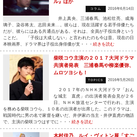
ル』ほか
2016年6月14日
コラム
井上真央、三浦春馬、池松壮亮、成海
璃子、染谷将太、志田未来…。彼らは、現在活躍する若手俳優たち
だが、彼らにはある共通点がある。それは、全員が子役出身という
ことだ。 「子役は大成しない」と言われたのも今は昔。現在の日
本映画界、ドラマ界は子役出身俳優が支・・・
続きを読む
柴咲コウ主演の２０１７大河ドラマ
共演者発表 三浦春馬や柳楽優弥、
ムロツヨシも！
2016年5月26日
TOPICS
２０１７年のＮＨＫ大河ドラマ「おん
な城主 直虎」の出演者発表会見が２６
日、ＮＨＫ放送センターで行われ、主演
を務める柴咲コウら、１０名の出演者が出席した。このドラマは、
戦国時代に男の名で家督を継いだ、井伊家の当主・井伊直虎の物語
で、主演の柴咲コウはすでに・・・
続きを読む
木村佳乃、ルイ・ヴィトン展「すご