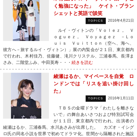
く勉強になった」 ケイト・ブラン
シェットと英語で談笑
2016年4月21日
TOPICS
ルイ・ヴィトンの「Ｖｏｌｅｚ， Ｖ
ｏｇｕｅｚ， Ｖｏｙａｇｅｚ －Ｌｏ
ｕｉｓ Ｖｕｉｔｔｏｎ（空へ、海へ、
彼方へ－旅するルイ・ヴィトン）」展の内覧会が２１日、東京都内
で行われ、木村佳乃、佐藤健、滝川クリステル、三浦春馬、長澤ま
さみ、二階堂ふみ、中田英寿・・・
続きを読む
綾瀬はるか、マイペースを自覚 ロ
ンドンでは「リスを追い掛け回し
た」
2016年1月11日
TOPICS
ＴＢＳの金曜ドラマ「わたしを離さな
いで」の舞台あいさつおよび特別試写会
が１１日、東京都内で行われ、出演者の
綾瀬はるか、三浦春馬、水川あさみが出席した。 カズオ・イシグ
ロ氏の同名小説を世界で初めてドラマ化。世間から隔離された施設