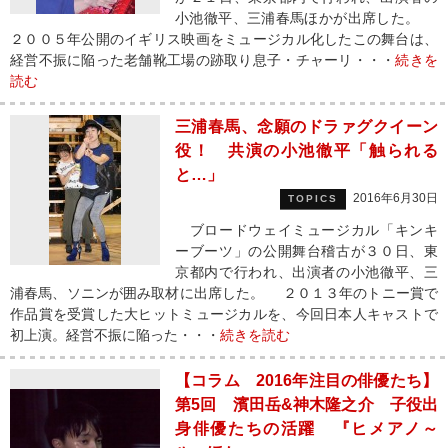
小池徹平、三浦春馬ほかが出席した。
２００５年公開のイギリス映画をミュージカル化したこの舞台は、
経営不振に陥った老舗靴工場の跡取り息子・チャーリ・・・
続きを
読む
三浦春馬、念願のドラァグクイーン
役！ 共演の小池徹平「触られる
と…」
2016年6月30日
TOPICS
ブロードウェイミュージカル「キンキ
ーブーツ」の公開舞台稽古が３０日、東
京都内で行われ、出演者の小池徹平、三
浦春馬、ソニンが囲み取材に出席した。 ２０１３年のトニー賞で
作品賞を受賞した大ヒットミュージカルを、今回日本人キャストで
初上演。経営不振に陥った・・・
続きを読む
【コラム 2016年注目の俳優たち】
第5回 濱田岳&神木隆之介 子役出
身俳優たちの活躍 『ヒメアノ～