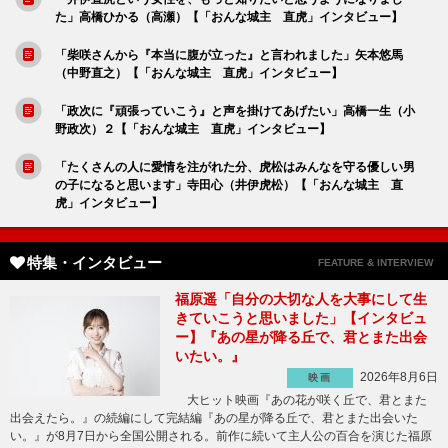
た」高橋ひかる（高瀬）【「おんな城主 直虎」インタビュー】
「柴咲さんから『本当に腹が立った』と言われました」矢本悠馬
（中野直之）【「おんな城主 直虎」インタビュー】
「政次に『頑張っていこう』と声を掛けてあげたい」高橋一生（小
野政次）２【「おんな城主 直虎」インタビュー】
「たくさんの人に愛情を注がれた分、虎松はみんなを守る優しい男
の子になると思います」寺田心（井伊虎松）【「おんな城主 直
虎」インタビュー】
特集・インタビュー
FEATURE & INTERVIEW
福原遥「自分の大切な人を大事にして生
きていこうと思いました」【インタビュ
ー】『あの星が降る丘で、君とまた出会
いたい。』
2026年8月6日
映画
大ヒット映画『あの花が咲く丘で、君とまた
出会えたら。』の続編にして完結編『あの星が降る丘で、君とまた出会いた
い。』が8月7日から全国公開される。前作に続いて主人公の百合を演じた福原