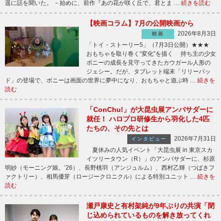
遥に話を聞いた。 －始めに、前作『あの花が咲く丘で、君とま …
続きを読む
【映画コラム】7月の公開映画から
2026年8月3日
映画
「トイ・ストーリー5」（7月3日公開）★★★
おもちゃを取り巻く“変化”を描く 持ち主の少女
ボニーの成長を見守ってきたカウガール人形の
ジェシー。だが、タブレット端末「リリーパッ
ド」の登場で、ボニーは画面の世界に夢中になり、おもちゃと遊ぶ時 …
続きを
読む
「ConChu!」が大昆虫展アンバサダーに
就任！ ハロプロ研修生から羽化した4匹
たちの、その先とは
2026年7月31日
インタビュー
夏休みの人気イベント「大昆虫展 in 東京スカ
イツリータウン（R）」のアンバサダーに、杉原
明紗（モーニング娘。’26）、長野桃羽（アンジュルム）、西村乙輝（つばきフ
ァクトリー）、相馬優芽（ロージークロニクル）による特別ユニット …
続きを
読む
瀬戸康史と有村架純が9年ぶりの共演「閉
じ込められているものを解き放ってくれ