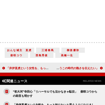
おんな城主 直虎
三浦春馬
柳楽優弥
柴咲コウ
西島秀俊
高橋一生
「井伊直虎という女性を、もっと知りたいと思うようになりました」高橋ひかる（高瀬）【「おんな城主 直虎」インタビュー】
「人々が助け合うこの時代の熱さを伝えたい」竜星涼（綿引正義）【「ひよっこ」インタビュー】
関連ニュース
RELATED NEWS
“初大河”寺田心「リハーサルでも泣かなきゃ駄目」 柴咲コウから
の助言も明かす
「井伊直虎という女性を、もっと知りたいと思うようになりまし