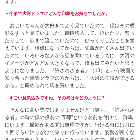
ます。
－今まで大河ドラマにどんな印象をお持ちでしたか。
おじいちゃんが大好きでよく見ていたので、僕はその横
顔をずっと見ていました。感情移入して、泣いたり、怒っ
たりして、涙まで流していたので、びっくりしたことを覚
えています。俳優になってからは、先輩がたくさん出てい
たので、いろいろな人から話を聞いているうちに、大河の
イメージがどんどん大きくなって、僕も出てみたいと思う
ようになりました。『許されざる者』（13）という映画で
知り合った乗馬クラブの方からは、「大河の主役ができる
から」と薦められて馬を買いました。
－すごい意気込みですね。その馬は今どのように？
そんなに高い馬ではありませんけど（笑）。『許されざ
る者』の時の僕の役名の“五郎”という名前を付けて、群馬
にいます。撮影がある間は無理ですが、行ける時には月に
１回ぐらい泊りがけで乗りに行っています。姿勢が良くな
る上に気合も入るし、いいことづくめなので、馬に乗るの