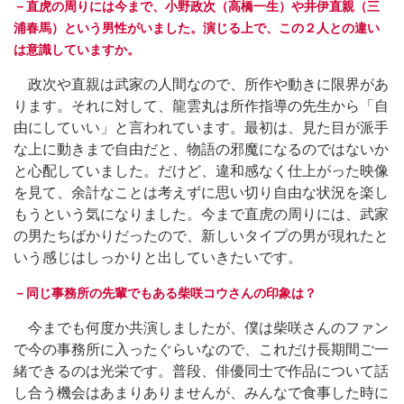
－直虎の周りには今まで、小野政次（高橋一生）や井伊直親（三
浦春馬）という男性がいました。演じる上で、この２人との違い
は意識していますか。
政次や直親は武家の人間なので、所作や動きに限界があ
ります。それに対して、龍雲丸は所作指導の先生から「自
由にしていい」と言われています。最初は、見た目が派手
な上に動きまで自由だと、物語の邪魔になるのではないか
と心配していました。だけど、違和感なく仕上がった映像
を見て、余計なことは考えずに思い切り自由な状況を楽し
もうという気になりました。今まで直虎の周りには、武家
の男たちばかりだったので、新しいタイプの男が現れたと
いう感じはしっかりと出していきたいです。
－同じ事務所の先輩でもある柴咲コウさんの印象は？
今までも何度か共演しましたが、僕は柴咲さんのファン
で今の事務所に入ったぐらいなので、これだけ長期間ご一
緒できるのは光栄です。普段、俳優同士で作品について話
し合う機会はあまりありませんが、みんなで食事した時に