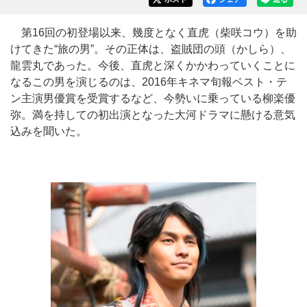
第16回の初登場以来、幾度となく直虎（柴咲コウ）を助
けてきた“旅の男”。その正体は、盗賊団の頭（かしら）、
龍雲丸であった。今後、直虎と深くかかわっていくことに
なるこの男を演じるのは、2016年キネマ旬報ベスト・テ
ン主演男優賞を受賞するなど、今勢いに乗っている柳楽優
弥。満を持しての初出演となった大河ドラマに懸ける意気
込みを聞いた。