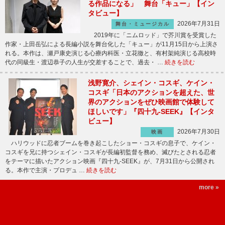
る作品になる」 舞台「キュー」【イン
タビュー】
2026年7月31日
舞台・ミュージカル
2019年に「ニムロッド」で芥川賞を受賞した
作家・上田岳弘による長編小説を舞台化した「キュー」が11月15日から上演さ
れる。本作は、瀬戸康史演じる心療内科医・立花徹と、有村架純演じる高校時
代の同級生・渡辺恭子の人生が交差することで、過去・ …
続きを読む
浅野寛介、シェイン・コスギ、ケイン・
コスギ「日本のアクションを超えた、世
界のアクションをぜひ映画館で体験して
ほしいです」『四十九-SEEK』【インタ
ビュー】
2026年7月30日
映画
ハリウッドに忍者ブームを巻き起こしたショー・コスギの息子で、ケイン・
コスギを兄に持つシェイン・コスギが長編初監督を務め、滅びたとされる忍者
をテーマに描いたアクション映画『四十九-SEEK』が、7月31日から公開され
る。本作で主演・プロデュ …
続きを読む
more »