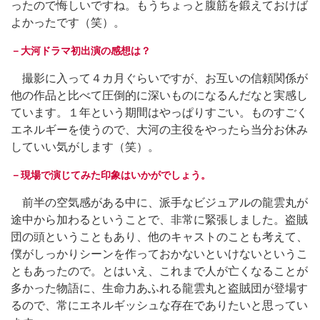
ったので悔しいですね。もうちょっと腹筋を鍛えておけば
よかったです（笑）。
－大河ドラマ初出演の感想は？
撮影に入って４カ月ぐらいですが、お互いの信頼関係が
他の作品と比べて圧倒的に深いものになるんだなと実感し
ています。１年という期間はやっぱりすごい。ものすごく
エネルギーを使うので、大河の主役をやったら当分お休み
していい気がします（笑）。
－現場で演じてみた印象はいかがでしょう。
前半の空気感がある中に、派手なビジュアルの龍雲丸が
途中から加わるということで、非常に緊張しました。盗賊
団の頭ということもあり、他のキャストのことも考えて、
僕がしっかりシーンを作っておかないといけないというこ
ともあったので。とはいえ、これまで人が亡くなることが
多かった物語に、生命力あふれる龍雲丸と盗賊団が登場す
るので、常にエネルギッシュな存在でありたいと思ってい