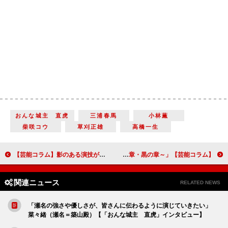
おんな城主 直虎
三浦春馬
小林薫
柴咲コウ
草刈正雄
高橋一生
【芸能コラム】影のある演技が示す俳優・妻夫木聡の真価 『愚行録』
【芸能コラム】2017年、小松菜奈の活躍を占う試金石 「スリル！～赤の章・黒の章～」
関連ニュース
RELATED NEWS
「瀬名の強さや優しさが、皆さんに伝わるように演じていきたい」
菜々緒（瀬名＝築山殿）【「おんな城主 直虎」インタビュー】