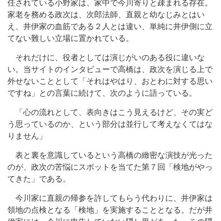
任されている小野家は、家中で今川寄りと疎まれる存在。
家老を務める政次は、次郎法師、直親と幼なじみとはい
え、井伊家の血筋である２人とは違い、単純に井伊側に立
てない難しい立場に置かれている。
それだけに、役者としては演じがいのある役に違いな
い。当サイトのインタビューで高橋は、政次を演じる上で
外せないこととして「それはやはり、おとわに対する思い
ですね」との言葉に続けて、次のように語っている。
「心の流れとして、表向きはこう見えるけど、その実ど
う思っているのか、という部分は並行して考えなくてはな
りません」
表と裏を意識しているという高橋の緻密な演技が光った
のが、政次の苦悩にスポットを当てた第７回「検地がやっ
てきた」である。
今川家に直親の帰参を許してもらう代わりに、井伊家は
領地の点検となる「検地」を実施することとなる。だが井