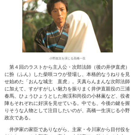
小野政次を演じる高橋一生
第４回のラストから主人公・次郎法師（後の井伊直虎）
に扮（ふん）した柴咲コウが登場し、本格的なうねりを見
せ始めた「おんな城主 直虎」。天真らんまんな次郎法師
に加えて、すがすがしい魅力を振りまく井伊直親役の三浦
春馬、ひょうひょうとした南渓和尚役の小林薫など、役者
陣もそれぞれに好演を見せている。中でも、今後の鍵を握
りそうな人物として注目したいのが、高橋一生演じる小野
政次である。
井伊家の家臣でありながら、主家・今川家から目付役を