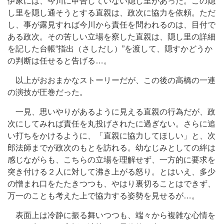
伊家には、今川に申告していない隠し里があった。この隠
し里を隠し通そうとする直親は、政次に協力を依頼。ただ
し、事が露見すれば今川から責任を問われるのは、目付で
ある政次。その苦しい立場を察した直親は、隠し里の詳細
を記した台帳“指出（さしだし）”を渡して、隠すかどうか
の判断は任せると告げる…。
以上がおおまかなストーリーだが、この後の高橋の一連
の演技が圧巻だった。
一見、思いやりがあるように見える直親の行為だが、政
次にしてみれば責任を丸投げされたに過ぎない。さらに追
い打ちをかけるように、「直親に協力してほしい」と、次
郎法師までが政次のもとを訪れる。幼なじみとしての絆は
感じながらも、こちらの立場を理解せず、一方的に要求を
突き付ける２人に対して沸き上がる怒り。とはいえ、多少
の憎まれ口をたたきつつも、やはり裏切ることはできず、
万一のことも考えた上で協力する姿勢を見せるが…。
表面上は冷静に振る舞いつつも、端々から複雑な心情を