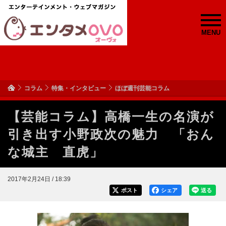
MENU
コラム
特集・インタビュー
ほぼ週刊芸能コラム
【芸能コラム】高橋一生の名演が
引き出す小野政次の魅力 「おん
な城主 直虎」
2017年2月24日 / 18:39
ポスト
シェア
送る