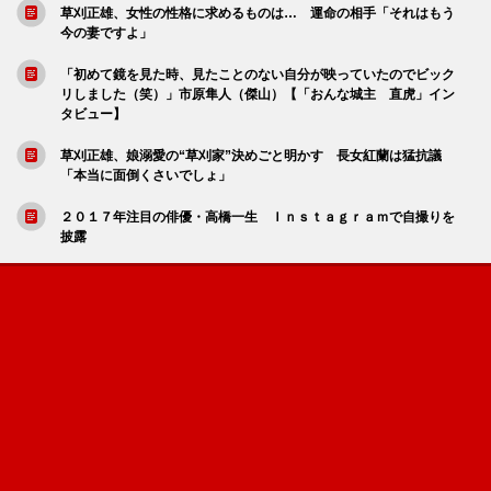
草刈正雄、女性の性格に求めるものは… 運命の相手「それはもう
今の妻ですよ」
「初めて鏡を見た時、見たことのない自分が映っていたのでビック
リしました（笑）」市原隼人（傑山）【「おんな城主 直虎」イン
タビュー】
草刈正雄、娘溺愛の“草刈家”決めごと明かす 長女紅蘭は猛抗議
「本当に面倒くさいでしょ」
２０１７年注目の俳優・高橋一生 Ｉｎｓｔａｇｒａｍで自撮りを
披露