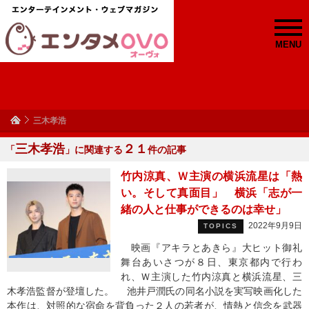
MENU
三木孝浩
三木孝浩
２１
「
」に関連する
件の記事
竹内涼真、Ｗ主演の横浜流星は「熱
い。そして真面目」 横浜「志が一
緒の人と仕事ができるのは幸せ」
2022年9月9日
TOPICS
映画『アキラとあきら』大ヒット御礼
舞台あいさつが８日、東京都内で行わ
れ、Ｗ主演した竹内涼真と横浜流星、三
木孝浩監督が登壇した。 池井戸潤氏の同名小説を実写映画化した
本作は、対照的な宿命を背負った２人の若者が、情熱と信念を武器