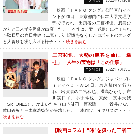
2022年7月26日
TOPICS
映画『ＴＡＮＧ タング』公開直前イベ
ントが26日、東京都内の日本大学文理学
部で行われ、出演者の二宮和也、満島ひ
かりと三木孝浩監督が出席した。 本作は、妻（満島）に捨てられ
た駄目男の春日井健（二宮）が、記憶をなくしたロボットのタング
と大冒険を繰り広げる様子・・・
続きを読む
二宮和也、大勢の観客を前に「幸
せ」 人生の宝物は「この仕事」
2022年7月15日
TOPICS
映画『ＴＡＮＧ タング』ジャパンプレ
ミアイベントが14日、東京都内で行わ
れ、出演者の二宮和也、満島ひかり、市
川実日子、小手伸也、奈緒、京本大我
（SixTONES）、かまいたち（山内健司、濱家隆一）、景井ひな、
武田鉄矢と三木孝浩監督が登壇した。 本作は、イギリスの・・・
続きを読む
【映画コラム】“時”を扱った三者三