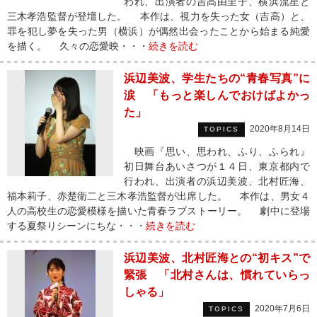
われ、出演者の吉高由里子、横浜流星と
三木孝浩監督が登壇した。 本作は、視力を失った女（吉高）と、
罪を犯し夢を失った男（横浜）が偶然出会ったことから始まる純愛
を描く。 久々の恋愛映・・・
続きを読む
浜辺美波、学生たちの“青春写真”に
涙 「もっと楽しんでおけばよかっ
た」
2020年8月14日
TOPICS
映画『思い、思われ、ふり、ふられ』
初日舞台あいさつが１４日、東京都内で
行われ、出演者の浜辺美波、北村匠海、
福本莉子、赤楚衛二と三木孝浩監督が出席した。 本作は、男女４
人の高校生の恋愛模様を描いた青春ラブストーリー。 劇中に登場
する夏祭りシーンにちな・・・
続きを読む
浜辺美波、北村匠海との“初キス”で
緊張 「北村さんは、慣れていらっ
しゃる」
2020年7月6日
TOPICS