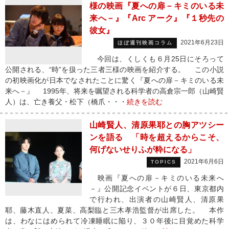
様の映画『夏への扉－キミのいる未
来へ－』『Arc アーク』『１秒先の
彼女』
2021年6月23日
ほぼ週刊映画コラム
今回は、くしくも６月25日にそろって
公開される、“時”を扱った三者三様の映画を紹介する。 この小説
の初映画化が日本でなされたことに驚く『夏への扉－キミのいる未
来へ－』 1995年、将来を嘱望される科学者の高倉宗一郎（山崎賢
人）は、亡き養父・松下（橋爪・・・
続きを読む
山崎賢人、清原果耶との胸アツシー
ンを語る 「時を超えるからこそ、
何げないせりふが粋になる」
2021年6月6日
TOPICS
映画『夏への扉－キミのいる未来へ
－』公開記念イベントが６日、東京都内
で行われ、出演者の山崎賢人、清原果
耶、藤木直人、夏菜、高梨臨と三木孝浩監督が出席した。 本作
は、わなにはめられて冷凍睡眠に陥り、３０年後に目覚めた科学