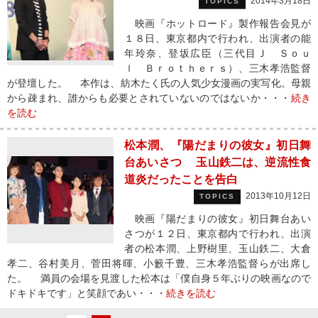
2014年3月18日
TOPICS
映画『ホットロード』製作報告会見が
１８日、東京都内で行われ、出演者の能
年玲奈、登坂広臣（三代目Ｊ Ｓｏｕ
ｌ Ｂｒｏｔｈｅｒｓ）、三木孝浩監督
が登壇した。 本作は、紡木たく氏の人気少女漫画の実写化。母親
から疎まれ、誰からも必要とされていないのではないか・・・
続き
を読む
松本潤、『陽だまりの彼女』初日舞
台あいさつ 玉山鉄二は、逆流性食
道炎だったことを告白
2013年10月12日
TOPICS
映画『陽だまりの彼女』初日舞台あい
さつが１２日、東京都内で行われ、出演
者の松本潤、上野樹里、玉山鉄二、大倉
孝二、谷村美月、菅田将暉、小籔千豊、三木孝浩監督らが出席し
た。 満員の会場を見渡した松本は「僕自身５年ぶりの映画なので
ドキドキです」と笑顔であい・・・
続きを読む