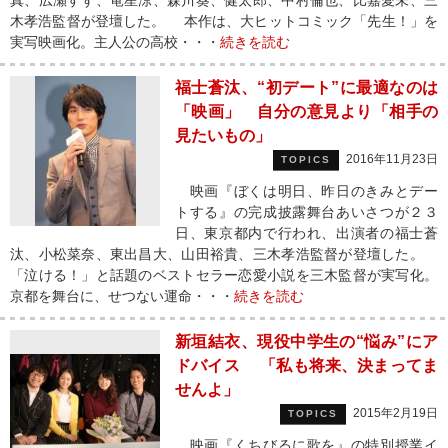
真、広瀬すず、竜星涼、森川葵、健太郎、中村倫也、比嘉愛未、三
木孝浩監督が登壇した。 本作は、大ヒットコミック「先生！」を
実写映画化。主人公の高校・・・
続きを読む
福士蒼汰、“初デート”に最適なのは
「映画」 自分の意見より「相手の
見たいもの」
2016年11月23日
TOPICS
映画『ぼくは明日、昨日のきみとデー
トする』の完成披露舞台あいさつが２３
日、東京都内で行われ、出演者の福士蒼
汰、小松菜奈、東出昌大、山田裕貴、三木孝浩監督が登壇した。
「泣ける！」と話題のベストセラー恋愛小説を三木監督が実写化。
京都を舞台に、せつない運命・・・
続きを読む
新垣結衣、現役中学生の“悩み”にア
ドバイス 「私も将来、決まってま
せんよ」
2015年2月19日
TOPICS
映画『くちびるに歌を』の特別授業イ