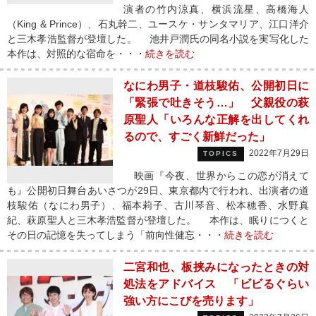
演者の竹内涼真、横浜流星、高橋海人
（King & Prince）、石丸幹二、ユースケ・サンタマリア、江口洋介
と三木孝浩監督が登壇した。 池井戸潤氏の同名小説を実写化した
本作は、対照的な宿命を・・・
続きを読む
なにわ男子・道枝駿佑、公開初日に
「緊張で吐きそう…」 父親役の萩
原聖人「いろんな正解を出してくれ
るので、すごく新鮮だった」
2022年7月29日
TOPICS
映画『今夜、世界からこの恋が消えて
も』公開初日舞台あいさつが29日、東京都内で行われ、出演者の道
枝駿佑（なにわ男子）、福本莉子、古川琴音、松本穂香、水野真
紀、萩原聖人と三木孝浩監督が登壇した。 本作は、眠りにつくと
その日の記憶を失ってしまう「前向性健忘・・・
続きを読む
二宮和也、板挟みになったときの対
処法をアドバイス 「ビビるぐらい
強い方にこびを売ります」