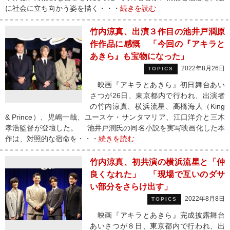
に社会に立ち向かう姿を描く・・・
続きを読む
竹内涼真、出演３作目の池井戸潤原
作作品に感慨 「今回の『アキラと
あきら』も宝物になった」
2022年8月26日
TOPICS
映画『アキラとあきら』初日舞台あい
さつが26日、東京都内で行われ、出演者
の竹内涼真、横浜流星、高橋海人（King
& Prince）、児嶋一哉、ユースケ・サンタマリア、江口洋介と三木
孝浩監督が登壇した。 池井戸潤氏の同名小説を実写映画化した本
作は、対照的な宿命を・・・
続きを読む
竹内涼真、初共演の横浜流星と「仲
良くなれた」 「現場で互いのダサ
い部分をさらけ出す」
2022年8月8日
TOPICS
映画『アキラとあきら』完成披露舞台
あいさつが８日、東京都内で行われ、出