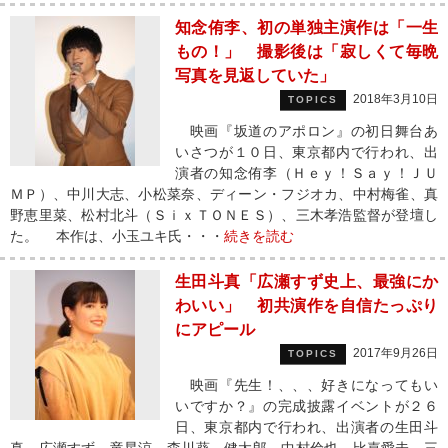
知念侑李、初の単独主演作は「一生
もの！」 撮影後は「寂しくて毎晩
写真を見返していた」
2018年3月10日
TOPICS
映画『坂道のアポロン』の初日舞台あ
いさつが１０日、東京都内で行われ、出
演者の知念侑李（Ｈｅｙ！Ｓａｙ！ＪＵ
ＭＰ）、中川大志、小松菜奈、ディーン・フジオカ、中村梅雀、真
野恵里菜、松村北斗（ＳｉｘＴＯＮＥＳ）、三木孝浩監督が登壇し
た。 本作は、小玉ユキ氏・・・
続きを読む
生田斗真「広瀬すず史上、最強にか
わいい」 初共演作を自信たっぷり
にアピール
2017年9月26日
TOPICS
映画『先生！、、、好きになってもい
いですか？』の完成披露イベントが２６
日、東京都内で行われ、出演者の生田斗