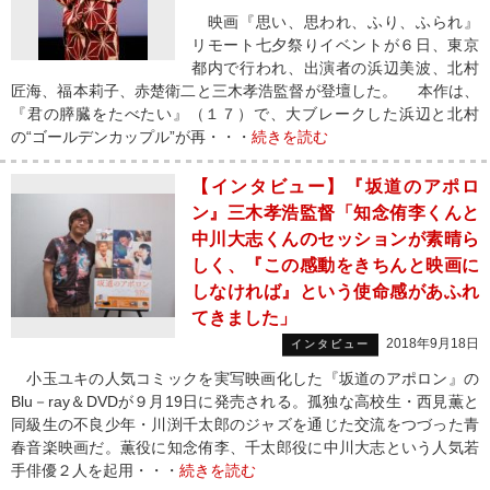
映画『思い、思われ、ふり、ふられ』
リモート七夕祭りイベントが６日、東京
都内で行われ、出演者の浜辺美波、北村
匠海、福本莉子、赤楚衛二と三木孝浩監督が登壇した。 本作は、
『君の膵臓をたべたい』（１７）で、大ブレークした浜辺と北村
の“ゴールデンカップル”が再・・・
続きを読む
【インタビュー】『坂道のアポロ
ン』三木孝浩監督「知念侑李くんと
中川大志くんのセッションが素晴ら
しく、『この感動をきちんと映画に
しなければ』という使命感があふれ
てきました」
2018年9月18日
インタビュー
小玉ユキの人気コミックを実写映画化した『坂道のアポロン』の
Blu－ray＆DVDが９月19日に発売される。孤独な高校生・西見薫と
同級生の不良少年・川渕千太郎のジャズを通じた交流をつづった青
春音楽映画だ。薫役に知念侑李、千太郎役に中川大志という人気若
手俳優２人を起用・・・
続きを読む