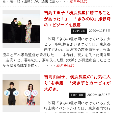
者・宗一郎（山崎）が、過去に戻っ・・・
続きを読む
吉高由里子「横浜流星に勝てること
があった！」 「きみのめ」撮影時
のエピソードを披露
2020年11月6日
TOPICS
映画『きみの瞳が問いかけている』大
ヒット御礼舞台あいさつが５日、東京都
内で行われ、出演者の吉高由里子、横浜
流星と三木孝浩監督が登壇した。 本作は、視力を失った明香里
（吉高）と、罪を犯し、夢を失った塁（横浜）が偶然出会ったこと
から始まる純愛を描く。 ・・・
続きを読む
吉高由里子、横浜流星の“お気に入
り”を暴露 「焼き芋とカービィが
大好き」
2020年10月15日
TOPICS
映画『きみの瞳が問いかけている』先
行上映イベントが１５日、東京都内で行