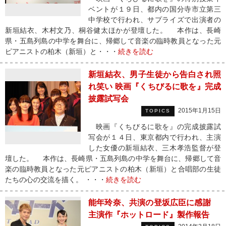
ベントが１９日、都内の国分寺市立第三
中学校で行われ、サプライズで出演者の
新垣結衣、木村文乃、桐谷健太ほかが登壇した。 本作は、長崎
県・五島列島の中学を舞台に、帰郷して音楽の臨時教員となった元
ピアニストの柏木（新垣）と・・・
続きを読む
新垣結衣、男子生徒から告白され照
れ笑い 映画『くちびるに歌を』完成
披露試写会
2015年1月15日
TOPICS
映画『くちびるに歌を』の完成披露試
写会が１４日、東京都内で行われ、主演
した女優の新垣結衣、三木孝浩監督が登
壇した。 本作は、長崎県・五島列島の中学を舞台に、帰郷して音
楽の臨時教員となった元ピアニストの柏木（新垣）と合唱部の生徒
たちの心の交流を描く。 ・・・
続きを読む
能年玲奈、共演の登坂広臣に感謝
主演作『ホットロード』製作報告