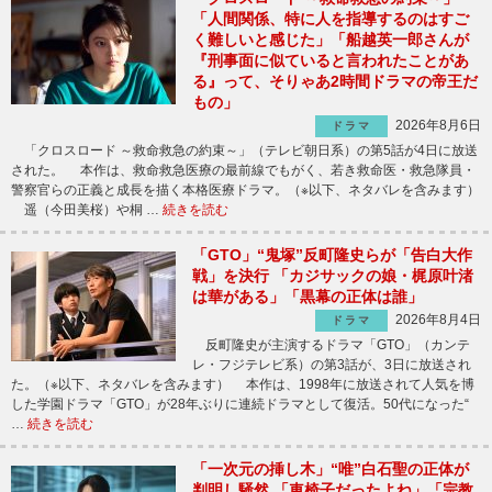
「人間関係、特に人を指導するのはすご
く難しいと感じた」「船越英一郎さんが
『刑事面に似ていると言われたことがあ
る』って、そりゃあ2時間ドラマの帝王だ
もの」
2026年8月6日
ドラマ
「クロスロード ～救命救急の約束～」（テレビ朝日系）の第5話が4日に放送
された。 本作は、救命救急医療の最前線でもがく、若き救命医・救急隊員・
警察官らの正義と成長を描く本格医療ドラマ。（※以下、ネタバレを含みます）
遥（今田美桜）や桐 …
続きを読む
「GTO」“鬼塚”反町隆史らが「告白大作
戦」を決行 「カジサックの娘・梶原叶渚
は華がある」「黒幕の正体は誰」
2026年8月4日
ドラマ
反町隆史が主演するドラマ「GTO」（カンテ
レ・フジテレビ系）の第3話が、3日に放送され
た。（※以下、ネタバレを含みます） 本作は、1998年に放送されて人気を博
した学園ドラマ「GTO」が28年ぶりに連続ドラマとして復活。50代になった“
…
続きを読む
「一次元の挿し木」“唯”白石聖の正体が
判明し騒然 「車椅子だったよね」「宗教