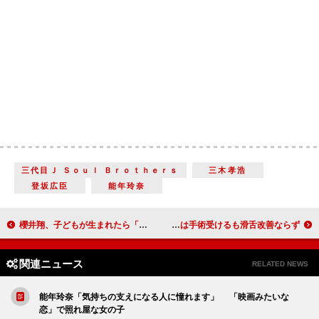
三代目Ｊ Ｓｏｕｌ Ｂｒｏｔｈｅｒｓ
三木孝浩
登坂広臣
能年玲奈
櫻井翔、子どもが生まれたら「子どもを挟んでスキーをしたい」 『神様のカルテ２』舞台あいさつ
ガッツ石松、女装にハマる アイドリング！！！菊地亜美は手術受けるも滑舌改善ならず
関連ニュース
RELATED NEWS
能年玲奈「気持ちの支えになる人に憧れます」 「映画みたいな
恋」で照れ屋な女の子