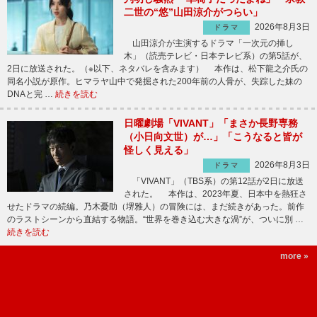
二世の“悠”山田涼介がつらい」
2026年8月3日
ドラマ
山田涼介が主演するドラマ「一次元の挿し
木」（読売テレビ・日本テレビ系）の第5話が、
2日に放送された。（※以下、ネタバレを含みます） 本作は、松下龍之介氏の
同名小説が原作。ヒマラヤ山中で発掘された200年前の人骨が、失踪した妹の
DNAと完 …
続きを読む
日曜劇場「VIVANT」「まさか長野専務
（小日向文世）が…」「こうなると皆が
怪しく見える」
2026年8月3日
ドラマ
「VIVANT」（TBS系）の第12話が2日に放送
された。 本作は、2023年夏、日本中を熱狂さ
せたドラマの続編。乃木憂助（堺雅人）の冒険には、まだ続きがあった。前作
のラストシーンから直結する物語。“世界を巻き込む大きな渦”が、ついに別 …
続きを読む
more »