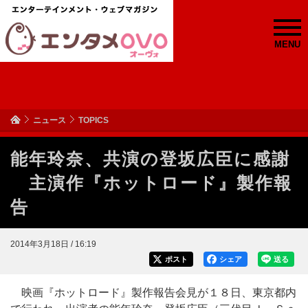
MENU
ニュース
TOPICS
能年玲奈、共演の登坂広臣に感謝
主演作『ホットロード』製作報
告
2014年3月18日 / 16:19
ポスト
シェア
送る
映画『ホットロード』製作報告会見が１８日、東京都内