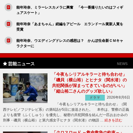
能年玲奈、ミラーレスカメラに興奮 「今一番撮りたいのはフィギ
ュアスケート」
能年玲奈「あまちゃん」続編をアピール エランドール賞新人賞を
受賞
能年玲奈、ウエディングドレスの感想は？ かんぽ生命新ＣＭキャ
ラクターに
芸能ニュース
NEWS
「今夜もシリアルキラーと待ち合わせ」
「磯貝（横山裕）とヒナタ（関水渚）の
共犯関係が深まってきているのがいい」
「縦山裕二さんのグッズ欲しい」
2026年8月6日
ドラマ
「今夜もシリアルキラーと待ち合わせ」（関
西テレビ／フジテレビ系）の第6話が5日に放送された。 本作は、警察の正義
よりも復讐（ふくしゅう）を優先し、秘密の共犯関係を結んだ一匹おおかみの
刑事・磯貝（横山裕）と第六感女子ヒナタ（関水渚）の物語 …
続きを読む
「クロスロード ～救命救急の約束～」