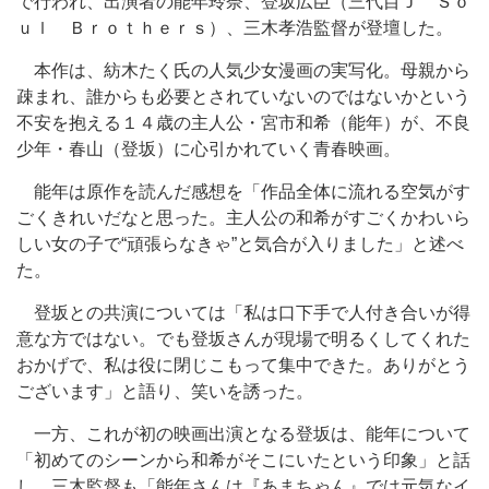
で行われ、出演者の能年玲奈、登坂広臣（三代目Ｊ Ｓｏ
ｕｌ Ｂｒｏｔｈｅｒｓ）、三木孝浩監督が登壇した。
本作は、紡木たく氏の人気少女漫画の実写化。母親から
疎まれ、誰からも必要とされていないのではないかという
不安を抱える１４歳の主人公・宮市和希（能年）が、不良
少年・春山（登坂）に心引かれていく青春映画。
能年は原作を読んだ感想を「作品全体に流れる空気がす
ごくきれいだなと思った。主人公の和希がすごくかわいら
しい女の子で“頑張らなきゃ”と気合が入りました」と述べ
た。
登坂との共演については「私は口下手で人付き合いが得
意な方ではない。でも登坂さんが現場で明るくしてくれた
おかげで、私は役に閉じこもって集中できた。ありがとう
ございます」と語り、笑いを誘った。
一方、これが初の映画出演となる登坂は、能年について
「初めてのシーンから和希がそこにいたという印象」と話
し、三木監督も「能年さんは『あまちゃん』では元気なイ