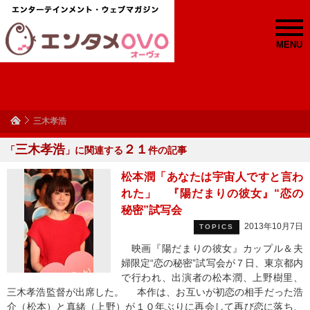
MENU
三木孝浩
三木孝浩
２１
「
」に関連する
件の記事
松本潤「あなたは宇宙人ですと言わ
れた」 『陽だまりの彼女』“恋の
秘密”試写会
2013年10月7日
TOPICS
映画『陽だまりの彼女』カップル＆夫
婦限定“恋の秘密”試写会が７日、東京都内
で行われ、出演者の松本潤、上野樹里、
三木孝浩監督が出席した。 本作は、お互いが初恋の相手だった浩
介（松本）と真緒（上野）が１０年ぶりに再会して再び恋に落ち、