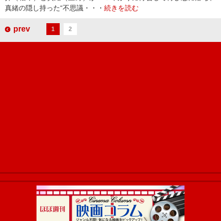
真緒の隠し持った“不思議・・・
続きを読む
prev
1
2