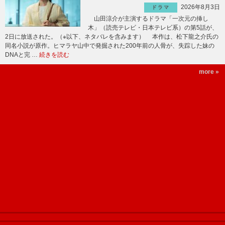
2026年8月3日
ドラマ
山田涼介が主演するドラマ「一次元の挿し
木」（読売テレビ・日本テレビ系）の第5話が、
2日に放送された。（※以下、ネタバレを含みます） 本作は、松下龍之介氏の
同名小説が原作。ヒマラヤ山中で発掘された200年前の人骨が、失踪した妹の
DNAと完 …
続きを読む
more »