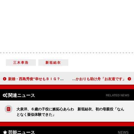
三木孝浩
新垣結衣
新婚・西島秀俊“幸せもＢＩＧ？” １０億円当たったら「宇宙旅行に行きたい」
綾瀬はるか、松坂桃李との交際否定 桃井かおりも助け舟「お友達です」
関連ニュース
RELATED NEWS
大泉洋、６歳の子役に嫉妬心あらわ 新垣結衣、初の母親役「なん
となく疑似体験できた」
芸能ニュース
NEWS