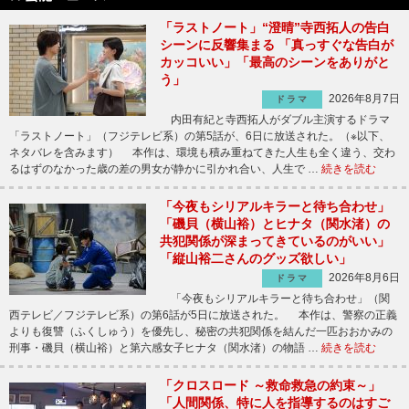
「ラストノート」“澄晴”寺西拓人の告白
シーンに反響集まる 「真っすぐな告白が
カッコいい」「最高のシーンをありがと
う」
2026年8月7日
ドラマ
内田有紀と寺西拓人がダブル主演するドラマ
「ラストノート」（フジテレビ系）の第5話が、6日に放送された。（※以下、
ネタバレを含みます） 本作は、環境も積み重ねてきた人生も全く違う、交わ
るはずのなかった歳の差の男女が静かに引かれ合い、人生で …
続きを読む
「今夜もシリアルキラーと待ち合わせ」
「磯貝（横山裕）とヒナタ（関水渚）の
共犯関係が深まってきているのがいい」
「縦山裕二さんのグッズ欲しい」
2026年8月6日
ドラマ
「今夜もシリアルキラーと待ち合わせ」（関
西テレビ／フジテレビ系）の第6話が5日に放送された。 本作は、警察の正義
よりも復讐（ふくしゅう）を優先し、秘密の共犯関係を結んだ一匹おおかみの
刑事・磯貝（横山裕）と第六感女子ヒナタ（関水渚）の物語 …
続きを読む
「クロスロード ～救命救急の約束～」
「人間関係、特に人を指導するのはすご