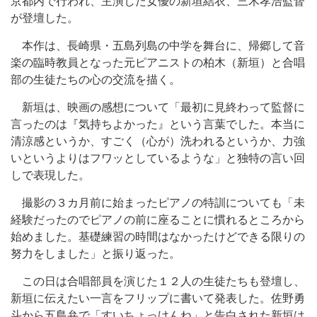
京都内で行われ、主演した女優の新垣結衣、三木孝浩監督
が登壇した。
本作は、長崎県・五島列島の中学を舞台に、帰郷して音
楽の臨時教員となった元ピアニストの柏木（新垣）と合唱
部の生徒たちの心の交流を描く。
新垣は、映画の感想について「最初に見終わって監督に
言ったのは『気持ちよかった』という言葉でした。本当に
清涼感というか、すごく（心が）洗われるというか、力強
いというよりはフワッとしているような」と独特の言い回
しで表現した。
撮影の３カ月前に始まったピアノの特訓についても「未
経験だったのでピアノの前に座ることに慣れるところから
始めました。基礎練習の時間はなかったけどできる限りの
努力をしました」と振り返った。
この日は合唱部員を演じた１２人の生徒たちも登壇し、
新垣に伝えたい一言をフリップに書いて発表した。佐野勇
斗から五島弁で「すいちょっけんね」と告白された新垣は