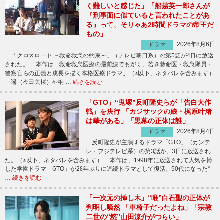
く難しいと感じた」「船越英一郎さんが
『刑事面に似ていると言われたことがあ
る』って、そりゃあ2時間ドラマの帝王だ
もの」
2026年8月6日
ドラマ
「クロスロード ～救命救急の約束～」（テレビ朝日系）の第5話が4日に放送
された。 本作は、救命救急医療の最前線でもがく、若き救命医・救急隊員・
警察官らの正義と成長を描く本格医療ドラマ。（※以下、ネタバレを含みます）
遥（今田美桜）や桐 …
続きを読む
「GTO」“鬼塚”反町隆史らが「告白大作
戦」を決行 「カジサックの娘・梶原叶渚
は華がある」「黒幕の正体は誰」
2026年8月4日
ドラマ
反町隆史が主演するドラマ「GTO」（カンテ
レ・フジテレビ系）の第3話が、3日に放送され
た。（※以下、ネタバレを含みます） 本作は、1998年に放送されて人気を博
した学園ドラマ「GTO」が28年ぶりに連続ドラマとして復活。50代になった“
…
続きを読む
「一次元の挿し木」“唯”白石聖の正体が
判明し騒然 「車椅子だったよね」「宗教
二世の“悠”山田涼介がつらい」