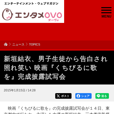
MENU
ニュース
TOPICS
新垣結衣、男子生徒から告白され
照れ笑い 映画『くちびるに歌
を』完成披露試写会
2015年1月15日 / 14:28
ポスト
シェア
送る
映画『くちびるに歌を』の完成披露試写会が１４日、東