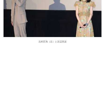
北村匠海（左）と浜辺美波