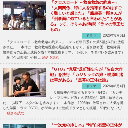
「クロスロード ～救命救急の約束～」
「人間関係、特に人を指導するのはすご
く難しいと感じた」「船越英一郎さんが
『刑事面に似ていると言われたことがあ
る』って、そりゃあ2時間ドラマの帝王だ
もの」
2026年8月6日
ドラマ
「クロスロード ～救命救急の約束～」（テレビ朝日系）の第5話が4日に放送
された。 本作は、救命救急医療の最前線でもがく、若き救命医・救急隊員・
警察官らの正義と成長を描く本格医療ドラマ。（※以下、ネタバレを含みます）
遥（今田美桜）や桐 …
続きを読む
「GTO」“鬼塚”反町隆史らが「告白大作
戦」を決行 「カジサックの娘・梶原叶渚
は華がある」「黒幕の正体は誰」
2026年8月4日
ドラマ
反町隆史が主演するドラマ「GTO」（カンテ
レ・フジテレビ系）の第3話が、3日に放送され
た。（※以下、ネタバレを含みます） 本作は、1998年に放送されて人気を博
した学園ドラマ「GTO」が28年ぶりに連続ドラマとして復活。50代になった“
…
続きを読む
「一次元の挿し木」“唯”白石聖の正体が