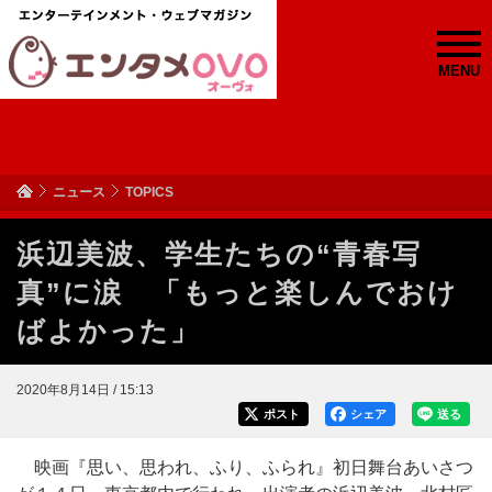
MENU
ニュース
TOPICS
浜辺美波、学生たちの“青春写
真”に涙 「もっと楽しんでおけ
ばよかった」
2020年8月14日 / 15:13
ポスト
シェア
送る
映画『思い、思われ、ふり、ふられ』初日舞台あいさつ