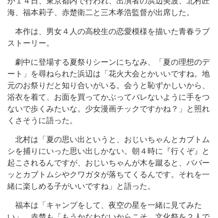
が１４日、東京都内で行われ、出演者の浜辺美波、北村匠
海、福本莉子、赤楚衛二と三木孝浩監督が出席した。
本作は、男女４人の高校生の恋愛模様を描いた青春ラブ
ストーリー。
劇中に登場する夏祭りシーンにちなみ、「夏の理想のデ
ート」を尋ねられた浜辺は「花火大会とかいいですね。地
元のお祭りだと知り合いがいる。会うと恥ずかしいから、
浴衣を着て、お面を買ってかぶってバレないように手をつ
ないで歩くみたいな。少女漫画チックですかね？」と照れ
くさそうに語った。
北村は「夏の思い出というと、おじいちゃんとカブトム
シを捕りにいった思い出しかない。朝４時に『行くぞ』と
起こされるんですが、おじいちゃんが木を蹴ると、ババー
ッとカブトムシやクワガタが落ちてくるんです。それを一
緒に楽しめる子がいいですね」と語った。
福本は「キャンプをして、夜空の星を一緒に見てみた
い」、赤楚も「もうかなわないからこそ、文化祭を２人で