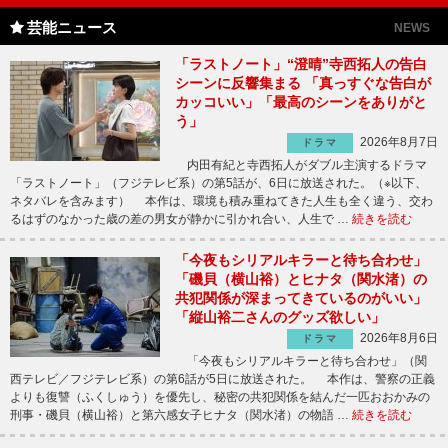
芸能ニュース
NEWS
「ラストノート」“澄晴”寺西拓人の告白
シーンに反響集まる 「真っすぐな告白が
カッコいい」「最高のシーンをありがと
う」
2026年8月7日
ドラマ
内田有紀と寺西拓人がダブル主演するドラマ
「ラストノート」（フジテレビ系）の第5話が、6日に放送された。（※以下、
ネタバレを含みます） 本作は、環境も積み重ねてきた人生も全く違う、交わ
るはずのなかった歳の差の男女が静かに引かれ合い、人生で …
続きを読む
「今夜もシリアルキラーと待ち合わせ」
「磯貝（横山裕）とヒナタ（関水渚）の
共犯関係が深まってきているのがいい」
「縦山裕二さんのグッズ欲しい」
2026年8月6日
ドラマ
「今夜もシリアルキラーと待ち合わせ」（関
西テレビ／フジテレビ系）の第6話が5日に放送された。 本作は、警察の正義
よりも復讐（ふくしゅう）を優先し、秘密の共犯関係を結んだ一匹おおかみの
刑事・磯貝（横山裕）と第六感女子ヒナタ（関水渚）の物語 …
続きを読む