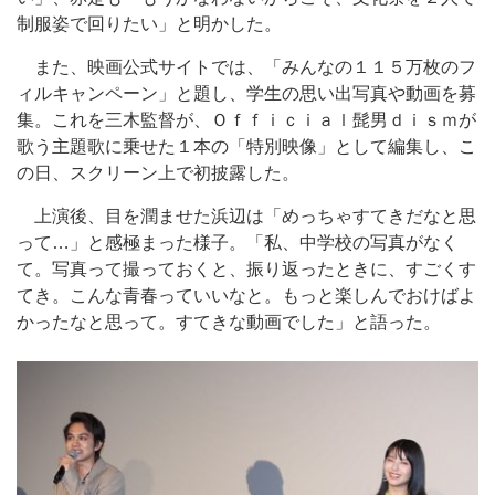
制服姿で回りたい」と明かした。
また、映画公式サイトでは、「みんなの１１５万枚のフ
ィルキャンペーン」と題し、学生の思い出写真や動画を募
集。これを三木監督が、Ｏｆｆｉｃｉａｌ髭男ｄｉｓｍが
歌う主題歌に乗せた１本の「特別映像」として編集し、こ
の日、スクリーン上で初披露した。
上演後、目を潤ませた浜辺は「めっちゃすてきだなと思
って…」と感極まった様子。「私、中学校の写真がなく
て。写真って撮っておくと、振り返ったときに、すごくす
てき。こんな青春っていいなと。もっと楽しんでおけばよ
かったなと思って。すてきな動画でした」と語った。