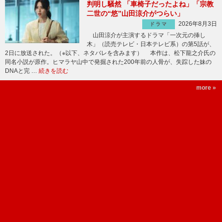
判明し騒然 「車椅子だったよね」「宗教
二世の“悠”山田涼介がつらい」
2026年8月3日
ドラマ
山田涼介が主演するドラマ「一次元の挿し
木」（読売テレビ・日本テレビ系）の第5話が、
2日に放送された。（※以下、ネタバレを含みます） 本作は、松下龍之介氏の
同名小説が原作。ヒマラヤ山中で発掘された200年前の人骨が、失踪した妹の
DNAと完 …
続きを読む
more »