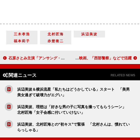
三木孝浩
北村匠海
浜辺美波
福本莉子
赤楚衛二
石原さとみ主演「アンサング・シンデレラ」 がん患者と家族の物語に「涙腺やられた」
渡哲也さん１０日に死去。７８歳 日活アクション映画、「西部警察」などで活躍
関連ニュース
RELATED NEWS
浜辺美波＆横浜流星「私たちはどうかしている」スタート 「美男
美女過ぎて破壊力がエグい」
浜辺美波、理想は「好きな男の子に写真を撮ってもらうシーン」
北村匠海「女子会感に付いていけない」
浜辺美波、北村匠海との“初キス”で緊張 「北村さんは、慣れてい
らっしゃる」