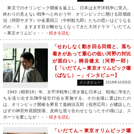
東京でのオリンピック開催を返上し、日本は太平洋戦争に突入。
終わりの見えない戦争へと向かう中、オリンピックに懸ける田畑政
治（阿部サダヲ）や金栗四三（中村勘九郎）たちの思いはどうなる
のか…？ ますます目が離せなくなってきた大河ドラマ「いだてん
～東京オリムピッ・・・
続きを読む
「せわしなく動き回る田畑と、落ち
着きがあって重心の低い河野の対比
が面白い」桐谷健太（河野一郎）
【「いだてん～東京オリムピック噺
（ばなし）～」インタビュー】
2019年10月6日
インタビュー
1943（昭和18）年、太平洋戦争に突き進む日本は、戦地に学生た
ちを送り出す出陣学徒壮行会を実施する。その会場に選ばれたの
は、オリンピック開催を夢見て嘉納治五郎（役所広司）が建設した
はずの神宮外苑競技場。皮肉な巡り合わせとなったその場には、ス
ポーツを愛しなが・・・
続きを読む
「いだてん～東京オリムピック噺