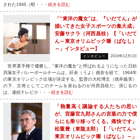
された1945（昭・・・
続きを読む
「“東洋の魔女”は、『いだてん』が
描いてきた女子スポーツの集大成」
安藤サクラ（河西昌枝）【「いだて
ん～東京オリムピック噺（ばなし）
～」インタビュー】
2019年12月1日
インタビュー
世界選手権で優勝し、“東洋の魔女”と呼ばれるようになった日紡
貝塚女子バレーボールチームは、紆余（うよ）曲折を経て、1964年
の東京オリンピック出場が決定する。監督の大松博文（徳井義実）
の下、主将としてこのチームを束ねるのが河西昌枝だ。演じるの
は、連続テレビ小・・・
続きを読む
「熱量高く議論する人たちの思い
が、宮藤官九郎さんの言葉の力で僕
らにも乗り移ってくる。痛快です」
松重豊（東龍太郎）【「いだてん～
東京オリムピック噺（ばなし）～」