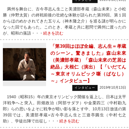
満州を舞台に、古今亭志ん生こと美濃部孝蔵（森山未來）と小松
勝（仲野太賀）の終戦前後の壮絶な体験が語られた第39回。第１回
からほのめかされてきた五りん（神木隆之介）を巡る謎が明らかに
なった回でもあった。このとき、孝蔵と共に慰問で満州に渡ったの
が、昭和の落語・・・
続きを読む
「第39回はほぼ全編、志ん生＝孝蔵
のシーン。驚きました」森山未來
（美濃部孝蔵）「森山未來の芝居は
絶品」大根仁（演出）【「いだてん
～東京オリムピック噺（ばなし）
～」インタビュー】
2019年10月13日
インタビュー
1940（昭和15）年の東京オリンピック開催を返上し、日本は太平
洋戦争へと突入。田畑政治（阿部サダヲ）や金栗四三（中村勘九
郎）らの思いをよそに戦争が暗い影を落とす中、10月13日放送の第
39回では、美濃部孝蔵=古今亭志ん生と三遊亭圓生（中村七之
助）、学徒出陣で出征し・・・
続きを読む