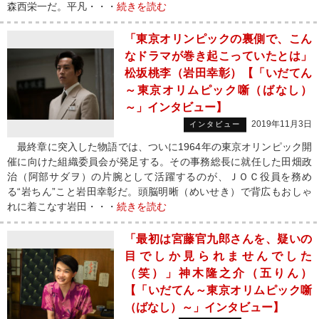
森西栄一だ。平凡・・・
続きを読む
「東京オリンピックの裏側で、こん
なドラマが巻き起こっていたとは」
松坂桃李（岩田幸彰）【「いだてん
～東京オリムピック噺（ばなし）
～」インタビュー】
2019年11月3日
インタビュー
最終章に突入した物語では、ついに1964年の東京オリンピック開
催に向けた組織委員会が発足する。その事務総長に就任した田畑政
治（阿部サダヲ）の片腕として活躍するのが、ＪＯＣ役員を務め
る“岩ちん”こと岩田幸彰だ。頭脳明晰（めいせき）で背広もおしゃ
れに着こなす岩田・・・
続きを読む
「最初は宮藤官九郎さんを、疑いの
目でしか見られませんでした
（笑）」神木隆之介（五りん）
【「いだてん～東京オリムピック噺
（ばなし）～」インタビュー】