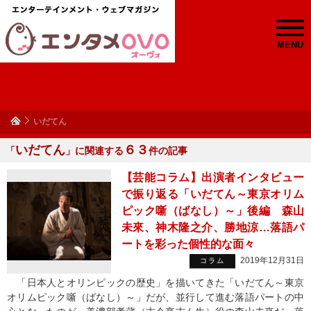
MENU
いだてん
いだてん
６３
「
」に関連する
件の記事
【芸能コラム】出演者インタビュー
で振り返る「いだてん～東京オリム
ピック噺（ばなし）～」後編 森山
未來、神木隆之介、勝地涼…落語パ
ートを彩った個性的な面々
2019年12月31日
コラム
「日本人とオリンピックの歴史」を描いてきた「いだてん～東京
オリムピック噺（ばなし）～」だが、並行して進む落語パートの中