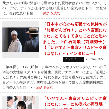
受けたその力強い泳ぎに心動かされた視聴者は多いに違いない。そ
の一方で、ナチスが主導する強い重苦しい空気やヒトラーの登場
に、複雑な思いも抱・・・
続きを読む
「日本中が心から応援する気持ちが
『前畑がんばれ！』という言葉にな
った。とてもすてきなことだと思い
ました」上白石萌歌（前畑秀子）
【「いだてん～東京オリムピック噺
（ばなし）～」インタビュー】
2019年9月22日
インタビュー
第36回、1936（昭和11）年のベルリンオリンピックで、ついに日
本初の女性金メダリストが誕生。実況アナウンサーによる「前畑が
んばれ！」の絶叫と共に、時代を超えて語り継がれる前畑秀子の二
百メートル平泳ぎだ。80年以上の時を超えて甦った歴史的瞬間に、
当時の人々と同・・・
続きを読む
「いだてん～東京オリムピック噺
（ばなし）～」に杉咲花が再登場