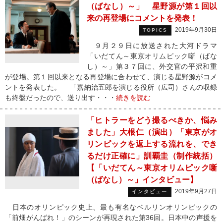
（ばなし）～」 星野源が第１回以
来の再登場にコメントを発表！
2019年9月30日
TOPICS
９月２９日に放送された大河ドラマ
「いだてん～東京オリムピック噺（ばな
し）～」第３７回に、外交官の平沢和重
が登場。第１回以来となる再登場に合わせて、演じる星野源がコメ
ントを発表した。 「嘉納治五郎を演じる役所（広司）さんの収録
も終盤だったので、送り出す・・・
続きを読む
「ヒトラーをどう撮るべきか、悩み
ました」大根仁（演出）「東京がオ
リンピックを返上する流れを、でき
るだけ正確に」訓覇圭（制作統括）
【「いだてん～東京オリムピック噺
（ばなし）～」インタビュー】
2019年9月27日
インタビュー
日本のオリンピック史上、最も有名なベルリンオリンピックの
「前畑がんばれ！」のシーンが再現された第36回。日本中の声援を