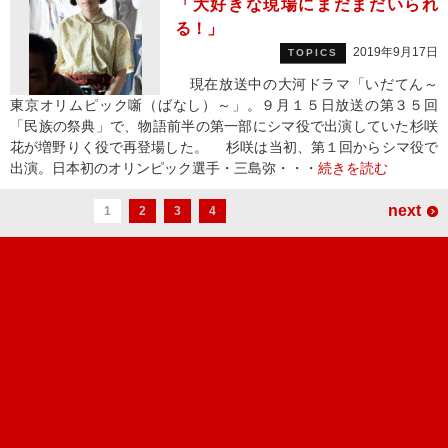
「大好きな現場にまだまだいられ
る！」
2019年9月17日
TOPICS
現在放送中の大河ドラマ「いだてん～
東京オリムピック噺（ばなし）～」。９月１５日放送の第３５回
「民族の祭典」で、物語前半の第一部にシマ役で出演していた杉咲
花が増野りく役で再登場した。 杉咲は当初、第１回からシマ役で
出演。日本初のオリンピック選手・三島弥・・・
続きを読む
next
1
2
3
4