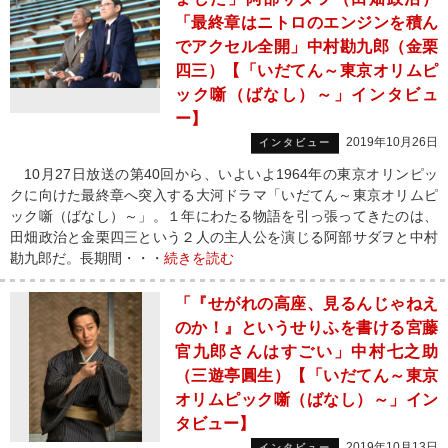
「最終章はニトロのエンジンを積ん
でアクセル全開」中村勘九郎（金栗
四三）【「いだてん～東京オリムピ
ック噺（ばなし）～」インタビュ
ー】
2019年10月26日
インタビュー
10月27日放送の第40回から、いよいよ1964年の東京オリンピッ
クに向けた最終章へ突入する大河ドラマ「いだてん～東京オリムピ
ック噺（ばなし）～」。１年にわたる物語を引っ張ってきたのは、
田畑政治と金栗四三という２人の主人公を演じる阿部サダヲと中村
勘九郎だ。長期間・・・
続きを読む
「『せがれの高座、見るんじゃねえ
のか！』というせりふを書ける宮藤
官九郎さんはすごい」中村七之助
（三遊亭圓生）【「いだてん～東京
オリムピック噺（ばなし）～」イン
タビュー】
2019年10月13日
インタビュー