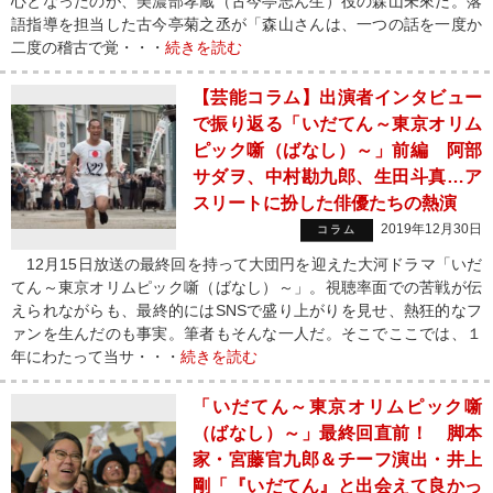
心となったのが、美濃部孝蔵（古今亭志ん生）役の森山未來だ。落
語指導を担当した古今亭菊之丞が「森山さんは、一つの話を一度か
二度の稽古で覚・・・
続きを読む
【芸能コラム】出演者インタビュー
で振り返る「いだてん～東京オリム
ピック噺（ばなし）～」前編 阿部
サダヲ、中村勘九郎、生田斗真…ア
スリートに扮した俳優たちの熱演
2019年12月30日
コラム
12月15日放送の最終回を持って大団円を迎えた大河ドラマ「いだ
てん～東京オリムピック噺（ばなし）～」。視聴率面での苦戦が伝
えられながらも、最終的にはSNSで盛り上がりを見せ、熱狂的なフ
ァンを生んだのも事実。筆者もそんな一人だ。そこでここでは、１
年にわたって当サ・・・
続きを読む
「いだてん～東京オリムピック噺
（ばなし）～」最終回直前！ 脚本
家・宮藤官九郎＆チーフ演出・井上
剛「『いだてん』と出会えて良かっ