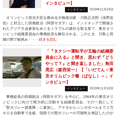
インタビュー】
2019年11月24日
インタビュー
オリンピック担当大臣を務める大物政治家・川島正次郎（浅野忠
信）と対立した田畑政治（阿部サダヲ）は、インドネシアで開催さ
れたアジア大会参加をめぐるトラブルの責任を取る形で、東京オリ
ンピック組織委員会の事務総長を解任される。このとき、川島と田
畑の間で板挟み・・・
続きを読む
「『タクシー運転手が五輪の組織委
員会に入る』と聞き、思わず『どう
やって？』と聞き返しました」角田
晃広（森西栄一）【「いだてん～東
京オリムピック噺（ばなし）～」イ
ンタビュー】
2019年11月10日
インタビュー
事務総長の田畑政治（阿部サダヲ）を中心に、1964年の東京オリ
ンピックに向けて精力的に活動する組織委員会。その一員として
「聖火リレー踏査隊」に参加し、アテネからシンガポールまで２万
キロを自動車で走破、陸路での聖火リレーの可能性を検証したのが