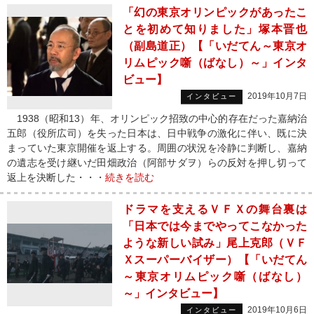
「幻の東京オリンピックがあったこ
とを初めて知りました」塚本晋也
（副島道正）【「いだてん～東京オ
リムピック噺（ばなし）～」インタ
ビュー】
2019年10月7日
インタビュー
1938（昭和13）年、オリンピック招致の中心的存在だった嘉納治
五郎（役所広司）を失った日本は、日中戦争の激化に伴い、既に決
まっていた東京開催を返上する。周囲の状況を冷静に判断し、嘉納
の遺志を受け継いだ田畑政治（阿部サダヲ）らの反対を押し切って
返上を決断した・・・
続きを読む
ドラマを支えるＶＦＸの舞台裏は
「日本では今までやってこなかった
ような新しい試み」尾上克郎（ＶＦ
Ｘスーパーバイザー）【「いだてん
～東京オリムピック噺（ばなし）
～」インタビュー】
2019年10月6日
インタビュー