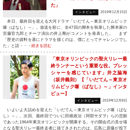
た」
2019年12月15日
インタビュー
本日、最終回を迎える大河ドラマ「いだてん～東京オリムピック
噺（ばなし）～」。放送を前に、全47回の脚本を執筆した脚本家の
宮藤官九郎とチーフ演出の井上剛がコメントを発表した。 まず
「歴史の資料を基にドラマを描くのは、僕にとってチャレンジでし
た」と語・・・
続きを読む
「東京オリンピックの聖火リレー最
終ランナーという重要な役。プレッ
シャーを感じています」井之脇海
（坂井義則）【「いだてん～東京オ
リムピック噺（ばなし）～」インタ
ビュー】
2019年12月8日
インタビュー
いよいよ大詰めを迎えた「いだてん～東京オリムピック噺（ばな
し）～」。次回、最終回でついに田畑政治（阿部サダヲ）らの悲願
であった1964年東京オリンピックが開幕する。その開会式の見せ場
となる聖火リレー最終走者に抜てきされたのは、広島に原爆が投下