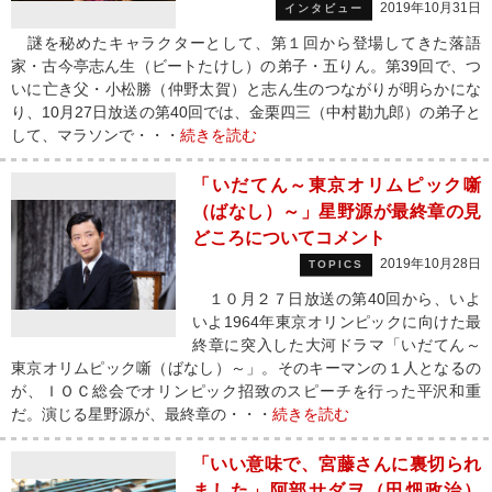
2019年10月31日
インタビュー
謎を秘めたキャラクターとして、第１回から登場してきた落語
家・古今亭志ん生（ビートたけし）の弟子・五りん。第39回で、つ
いに亡き父・小松勝（仲野太賀）と志ん生のつながりが明らかにな
り、10月27日放送の第40回では、金栗四三（中村勘九郎）の弟子と
して、マラソンで・・・
続きを読む
「いだてん～東京オリムピック噺
（ばなし）～」星野源が最終章の見
どころについてコメント
2019年10月28日
TOPICS
１０月２７日放送の第40回から、いよ
いよ1964年東京オリンピックに向けた最
終章に突入した大河ドラマ「いだてん～
東京オリムピック噺（ばなし）～」。そのキーマンの１人となるの
が、ＩＯＣ総会でオリンピック招致のスピーチを行った平沢和重
だ。演じる星野源が、最終章の・・・
続きを読む
「いい意味で、宮藤さんに裏切られ
ました」阿部サダヲ（田畑政治）