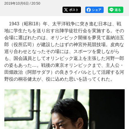
2019年10月6日 / 20:50
ポスト
シェア
送る
1943（昭和18）年、太平洋戦争に突き進む日本は、戦
地に学生たちを送り出す出陣学徒壮行会を実施する。その
会場に選ばれたのは、オリンピック開催を夢見て嘉納治五
郎（役所広司）が建設したはずの神宮外苑競技場。皮肉な
巡り合わせとなったその場には、スポーツを愛しながら
も、国会議員としてオリンピック返上を主張した河野一郎
の姿もあった…。戦後の東京オリンピックまで、主人公・
田畑政治（阿部サダヲ）の良きライバルとして活躍する河
野役の桐谷健太が、役に込めた思いを語ってくれた。