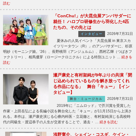
読む
「ConChu!」が大昆虫展アンバサダーに
就任！ ハロプロ研修生から羽化した4匹
たちの、その先とは
2026年7月31日
インタビュー
夏休みの人気イベント「大昆虫展 in 東京スカ
イツリータウン（R）」のアンバサダーに、杉原
明紗（モーニング娘。’26）、長野桃羽（アンジュルム）、西村乙輝（つばきフ
ァクトリー）、相馬優芽（ロージークロニクル）による特別ユニット …
続きを
読む
瀬戸康史と有村架純が9年ぶりの共演「閉
じ込められているものを解き放ってくれ
る作品になる」 舞台「キュー」【イン
タビュー】
2026年7月31日
舞台・ミュージカル
2019年に「ニムロッド」で芥川賞を受賞した
作家・上田岳弘による長編小説を舞台化した「キュー」が11月15日から上演さ
れる。本作は、瀬戸康史演じる心療内科医・立花徹と、有村架純演じる高校時
代の同級生・渡辺恭子の人生が交差することで、過去・ …
続きを読む
浅野寛介、シェイン・コスギ、ケイン・