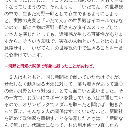
くなってしまうので。それよりも、「いだてん」の世界観
の中で、生きた河野一郎として存在できるようにしよう
と。実際の史実と「いだてん」の世界観はイコールではな
いので、仮に本物の河野一郎さんがタイムスリップして、
ご本人を演じたとしても、違和感が生じる可能性がありま
すから。そういう意味で、実在の人物ということはあまり
意識せず、「いだてん」の世界観の中で生きることを一番
に心掛けています。
－河野と田畑の関係で印象に残ったことがあれば。
２人はもともと、同じ新聞社で働いていたわけですが、
せわしなく動き回る田畑に対して、落ち着きがあって重心
の低い河野という対比は、とても面白いと思いました。そ
の一方で、お互いにスポーツを愛している点は共通してい
るので、オリンピックでメダルを取ったと聞けば、抱き合
って喜ぶ。そんな２人の関係はすごくいいな…と。新聞社
を辞めて政治家を目指すことを決意したときは、「新聞な
んて無力だ。代議士になって、村の用水路一つ直した方