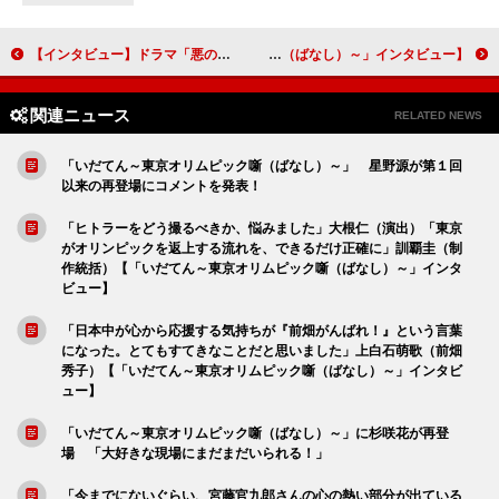
【インタビュー】ドラマ「悪の波動 殺人分析班スピンオフ」ＳＵＭＩＲＥ テレビドラマ初出演で女優としての成長を実感 次は「ハッピーな役」を希望
ドラマを支えるＶＦＸの舞台裏は「日本では今までやってこなかったような新しい試み」尾上克郎（ＶＦＸスーパーバイザー）【「いだてん～東京オリムピック噺（ばなし）～」インタビュー】
関連ニュース
RELATED NEWS
「いだてん～東京オリムピック噺（ばなし）～」 星野源が第１回
以来の再登場にコメントを発表！
「ヒトラーをどう撮るべきか、悩みました」大根仁（演出）「東京
がオリンピックを返上する流れを、できるだけ正確に」訓覇圭（制
作統括）【「いだてん～東京オリムピック噺（ばなし）～」インタ
ビュー】
「日本中が心から応援する気持ちが『前畑がんばれ！』という言葉
になった。とてもすてきなことだと思いました」上白石萌歌（前畑
秀子）【「いだてん～東京オリムピック噺（ばなし）～」インタビ
ュー】
「いだてん～東京オリムピック噺（ばなし）～」に杉咲花が再登
場 「大好きな現場にまだまだいられる！」
「今までにないぐらい、宮藤官九郎さんの心の熱い部分が出ている