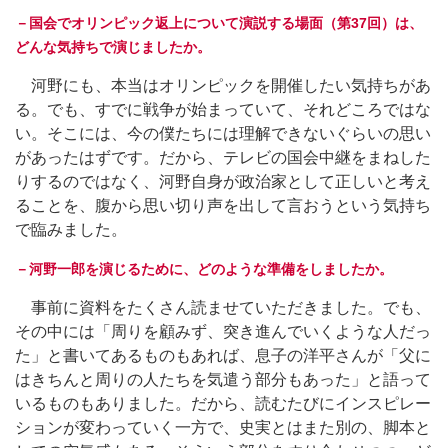
－国会でオリンピック返上について演説する場面（第37回）は、
どんな気持ちで演じましたか。
河野にも、本当はオリンピックを開催したい気持ちがあ
る。でも、すでに戦争が始まっていて、それどころではな
い。そこには、今の僕たちには理解できないぐらいの思い
があったはずです。だから、テレビの国会中継をまねした
りするのではなく、河野自身が政治家として正しいと考え
ることを、腹から思い切り声を出して言おうという気持ち
で臨みました。
－河野一郎を演じるために、どのような準備をしましたか。
事前に資料をたくさん読ませていただきました。でも、
その中には「周りを顧みず、突き進んでいくような人だっ
た」と書いてあるものもあれば、息子の洋平さんが「父に
はきちんと周りの人たちを気遣う部分もあった」と語って
いるものもありました。だから、読むたびにインスピレー
ションが変わっていく一方で、史実とはまた別の、脚本と