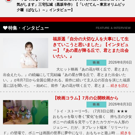
気がします」三宅弘城（黒坂辛作）【「いだてん～東京オリムピッ
ク噺（ばなし）～」インタビュー】
特集・インタビュー
FEATURE & INTERVIEW
福原遥「自分の大切な人を大事にして生
きていこうと思いました」【インタビュ
ー】『あの星が降る丘で、君とまた出会
いたい。』
2026年8月6日
映画
大ヒット映画『あの花が咲く丘で、君とまた
出会えたら。』の続編にして完結編『あの星が降る丘で、君とまた出会いた
い。』が8月7日から全国公開される。前作に続いて主人公の百合を演じた福原
遥に話を聞いた。 －始めに、前作『あの花が咲く丘で、君とま …
続きを読む
【映画コラム】7月の公開映画から
2026年8月3日
映画
「トイ・ストーリー5」（7月3日公開）★★★
おもちゃを取り巻く“変化”を描く 持ち主の少女
ボニーの成長を見守ってきたカウガール人形の
ジェシー。だが、タブレット端末「リリーパッ
ド」の登場で、ボニーは画面の世界に夢中になり、おもちゃと遊ぶ時 …
続きを