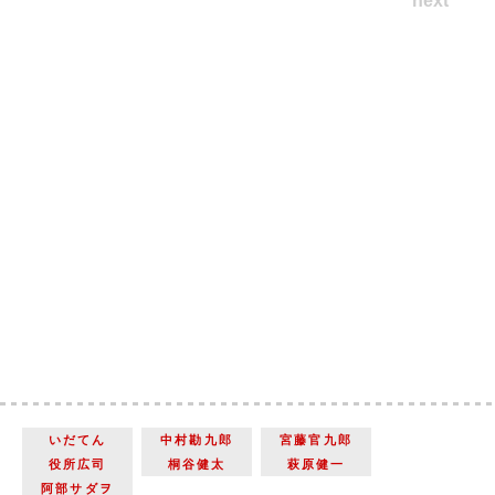
next
いだてん
中村勘九郎
宮藤官九郎
役所広司
桐谷健太
萩原健一
阿部サダヲ