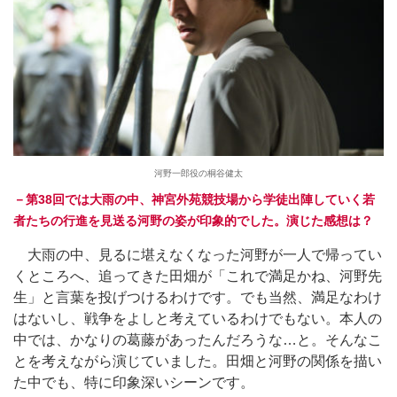
河野一郎役の桐谷健太
－第38回では大雨の中、神宮外苑競技場から学徒出陣していく若
者たちの行進を見送る河野の姿が印象的でした。演じた感想は？
大雨の中、見るに堪えなくなった河野が一人で帰ってい
くところへ、追ってきた田畑が「これで満足かね、河野先
生」と言葉を投げつけるわけです。でも当然、満足なわけ
はないし、戦争をよしと考えているわけでもない。本人の
中では、かなりの葛藤があったんだろうな…と。そんなこ
とを考えながら演じていました。田畑と河野の関係を描い
た中でも、特に印象深いシーンです。