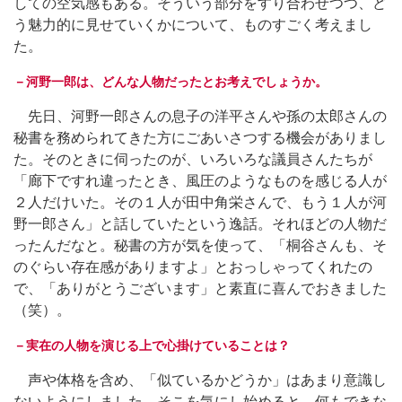
しての空気感もある。そういう部分をすり合わせつつ、ど
う魅力的に見せていくかについて、ものすごく考えまし
た。
－河野一郎は、どんな人物だったとお考えでしょうか。
先日、河野一郎さんの息子の洋平さんや孫の太郎さんの
秘書を務められてきた方にごあいさつする機会がありまし
た。そのときに伺ったのが、いろいろな議員さんたちが
「廊下ですれ違ったとき、風圧のようなものを感じる人が
２人だけいた。その１人が田中角栄さんで、もう１人が河
野一郎さん」と話していたという逸話。それほどの人物だ
ったんだなと。秘書の方が気を使って、「桐谷さんも、そ
のぐらい存在感がありますよ」とおっしゃってくれたの
で、「ありがとうございます」と素直に喜んでおきました
（笑）。
－実在の人物を演じる上で心掛けていることは？
声や体格を含め、「似ているかどうか」はあまり意識し
ないようにしました。そこを気にし始めると、何もできな