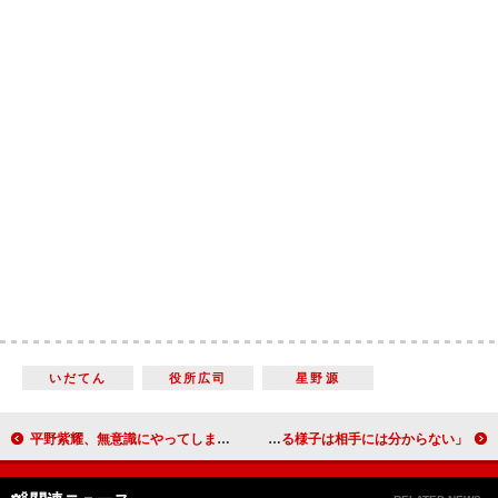
いだてん
役所広司
星野源
平野紫耀、無意識にやってしまう癖を告白 「直そうと思った時期もあったけど」
西田敏行「西島（秀俊）くんは実にうまい酔い方」 「ヘベレケになっている様子は相手には分からない」