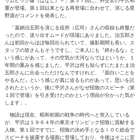
リムピック噺（ばなし）～」第３７回に、外交官の平沢和
重が登場。第１回以来となる再登場に合わせて、演じる星
野源がコメントを発表した。
「嘉納治五郎を演じる役所（広司）さんの収録も終盤だ
ったので、送り出すムードが現場にありました。治五郎さ
んは初回からほぼ毎回出られていて、撮影期間も長い。ス
タッフの皆さんもそうですし、ご本人にも『終わるな』と
いう感じがあって、その空気が大河ならではというか、１
年間の重みを感じました。平沢は何も知らずにたまたま治
五郎さんに出会っただけなんですけれど、『面白いことを
やるんだ』という感じが真に迫るものがあって。思いを託
されたというか、後に平沢さんがなぜ招致のスピーチ（第
１回で登場）を引き受けたのかという理由が分かった気が
します」。
物語は現在、昭和初期の戦争の時代へと突入している
が、平沢は１９６４年の東京オリンピック招致に貢献する
人物。第１回ですでに、招致の決め手となるＩＯＣ総会で
スピーチを披露する場面に登場しており、今後はそこに至