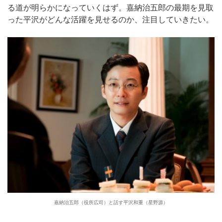
る道が明らかになっていくはず。嘉納治五郎の最期を見取
った平沢がどんな活躍を見せるのか、注目していきたい。
嘉納治五郎（役所広司）と話す平沢和重（星野源）