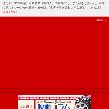
せたドラマの続編。乃木憂助（堺雅人）の冒険には、まだ続きがあった。前作
のラストシーンから直結する物語。“世界を巻き込む大きな渦”が、ついに別 …
続きを読む
more »