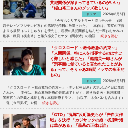
共犯関係が深まってきているのがいい」
「縦山裕二さんのグッズ欲しい」
2026年8月6日
ドラマ
「今夜もシリアルキラーと待ち合わせ」（関
西テレビ／フジテレビ系）の第6話が5日に放送された。 本作は、警察の正義
よりも復讐（ふくしゅう）を優先し、秘密の共犯関係を結んだ一匹おおかみの
刑事・磯貝（横山裕）と第六感女子ヒナタ（関水渚）の物語 …
続きを読む
「クロスロード ～救命救急の約束～」
「人間関係、特に人を指導するのはすご
く難しいと感じた」「船越英一郎さんが
『刑事面に似ていると言われたことがあ
る』って、そりゃあ2時間ドラマの帝王だ
もの」
2026年8月6日
ドラマ
「クロスロード ～救命救急の約束～」（テレビ朝日系）の第5話が4日に放送
された。 本作は、救命救急医療の最前線でもがく、若き救命医・救急隊員・
警察官らの正義と成長を描く本格医療ドラマ。（※以下、ネタバレを含みます）
遥（今田美桜）や桐 …
続きを読む
「GTO」“鬼塚”反町隆史らが「告白大作
戦」を決行 「カジサックの娘・梶原叶渚
は華がある」「黒幕の正体は誰」