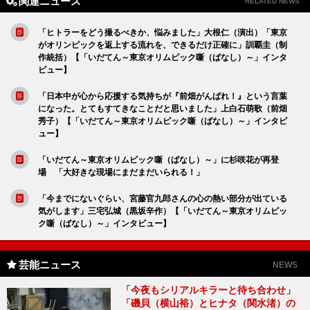
関連ニュース
RELATED NEWS
「ヒトラーをどう撮るべきか、悩みました」大根仁（演出）「東京
がオリンピックを返上する流れを、できるだけ正確に」訓覇圭（制
作統括）【「いだてん～東京オリムピック噺（ばなし）～」インタ
ビュー】
「日本中が心から応援する気持ちが『前畑がんばれ！』という言葉
になった。とてもすてきなことだと思いました」上白石萌歌（前畑
秀子）【「いだてん～東京オリムピック噺（ばなし）～」インタビ
ュー】
「いだてん～東京オリムピック噺（ばなし）～」に杉咲花が再登
場 「大好きな現場にまだまだいられる！」
「今までにないぐらい、宮藤官九郎さんの心の熱い部分が出ている
気がします」三宅弘城（黒坂辛作）【「いだてん～東京オリムピッ
ク噺（ばなし）～」インタビュー】
芸能ニュース
NEWS
「今夜もシリアルキラーと待ち合わせ」
「磯貝（横山裕）とヒナタ（関水渚）の