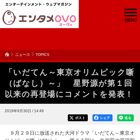
MENU
ニュース
TOPICS
「いだてん～東京オリムピック噺
（ばなし）～」 星野源が第１回
以来の再登場にコメントを発表！
2019年9月30日 / 14:49
ポスト
シェア
送る
９月２９日に放送された大河ドラマ「いだてん～東京オ