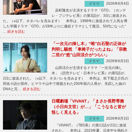
2026年8月4日
ドラマ
反町隆史が主演するドラマ「GTO」（カンテ
レ・フジテレビ系）の第3話が、3日に放送され
た。（※以下、ネタバレを含みます） 本作は、1998年に放送されて人気を博
した学園ドラマ「GTO」が28年ぶりに連続ドラマとして復活。50代になった“
…
続きを読む
「一次元の挿し木」“唯”白石聖の正体が
判明し騒然 「車椅子だったよね」「宗教
二世の“悠”山田涼介がつらい」
2026年8月3日
ドラマ
山田涼介が主演するドラマ「一次元の挿し
木」（読売テレビ・日本テレビ系）の第5話が、
2日に放送された。（※以下、ネタバレを含みます） 本作は、松下龍之介氏の
同名小説が原作。ヒマラヤ山中で発掘された200年前の人骨が、失踪した妹の
DNAと完 …
続きを読む
日曜劇場「VIVANT」「まさか長野専務
（小日向文世）が…」「こうなると皆が
怪しく見える」
2026年8月3日
ドラマ
「VIVANT」（TBS系）の第12話が2日に放送
された。 本作は、2023年夏、日本中を熱狂さ