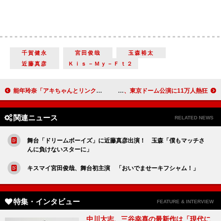
千賀健永
宮田俊哉
玉森裕太
近藤真彦
Ｋｉｓ－Ｍｙ－Ｆｔ２
能年玲奈「アキちゃんとリンクしてる」 挿入歌「暦の上ではディセンバー」が完成
SUPER JUNIOR、東京ドーム公演に11万人熱狂
関連ニュース
RELATED NEWS
舞台「ドリームボーイズ」に近藤真彦出演！ 玉森「僕もマッチさ
んに負けないスターに」
キスマイ宮田俊哉、舞台初主演 「おいでませーキフシャム！」
特集・インタビュー
FEATURE & INTERVIEW
中川大志、三谷幸喜の最新作は「現代に