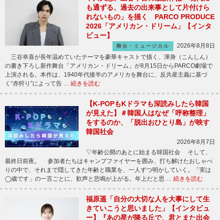
も通ずる、過去の出来事として片付けら
れないもの」を描く PARCO PRODUCE
2026「アメリカン・ドリーム」【インタ
ビュー】
2026年8月8日
舞台・ミュージカル
三谷幸喜が長年温めていたテーマを豪華キャストで描く、渾身（こんしん）
の書き下ろし新作舞台「アメリカン・ドリーム」が8月15日からPARCO劇場で
上演される。本作は、1940年代後半のアメリカを舞台に、反共産主義に基づ
く“赤狩り”によって告 …
続きを読む
【K-POPもKドラマも深読みしたら韓国
が見えた】＃韓国人はなぜ「呼称整理」
をするのか、「脱出おひとり島」が映す
韓国社会
2026年8月7日
▽年齢公開のあとに始まる韓国社会 そして、
最終日前夜。 参加者たちはキャンプファイヤーを囲み、打ち解けたおしゃべ
りの中で、それまで隠してきた年齢と職業を、一人ずつ明かしていく。「実は
◯歳です」の一言ごとに、歓声と悲鳴が上がる。年上だと思 …
続きを読む
福原遥「自分の大切な人を大事にして生
きていこうと思いました」【インタビュ
ー】『あの星が降る丘で、君とまた出会