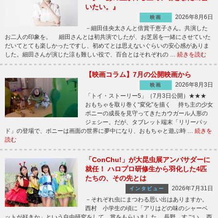
いたい。』
2026年8月6日
映画
－細田佳央太さんと倍賞千恵子さん。共演した
お二人の印象を。 細田さんとは初共演でしたが、お芝居を一緒にさせていた
だいてとても楽しかったですし、初めてとは思えないぐらいの安心感がありま
した。細田さんが演じた涼も難しい役で、百合とはそれぞれの …
続きを読む
【映画コラム】7月の公開映画から
2026年8月3日
映画
「トイ・ストーリー5」（7月3日公開）★★★
おもちゃを取り巻く“変化”を描く 持ち主の少女
ボニーの成長を見守ってきたカウガール人形の
ジェシー。だが、タブレット端末「リリーパッ
ド」の登場で、ボニーは画面の世界に夢中になり、おもちゃと遊ぶ時 …
続きを
読む
「ConChu!」が大昆虫展アンバサダーに
就任！ ハロプロ研修生から羽化した4匹
たちの、その先とは
2026年7月31日
インタビュー
－それぞれ虫にまつわる思い出はありますか。
西村 小学生の頃に「アリはどの味のシャーベ
ットが好きか」という自由研究をして、賞をもらいました。 長野 すごい。 西