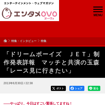
MENU
特集・インタビュー
特集
「ドリームボーイズ ＪＥＴ」制
作発表詳報 マッチと共演の玉森
「レース見に行きたい」
2013年6月30日 / 22:38
ポスト
シェア
送る
――やっぱり、今日はすごい緊張してますね！