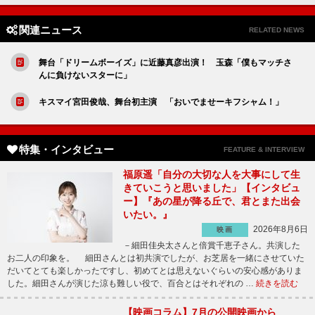
関連ニュース
RELATED NEWS
舞台「ドリームボーイズ」に近藤真彦出演！ 玉森「僕もマッチさ
んに負けないスターに」
キスマイ宮田俊哉、舞台初主演 「おいでませーキフシャム！」
特集・インタビュー
FEATURE & INTERVIEW
福原遥「自分の大切な人を大事にして生
きていこうと思いました」【インタビュ
ー】『あの星が降る丘で、君とまた出会
いたい。』
2026年8月6日
映画
－細田佳央太さんと倍賞千恵子さん。共演した
お二人の印象を。 細田さんとは初共演でしたが、お芝居を一緒にさせていた
だいてとても楽しかったですし、初めてとは思えないぐらいの安心感がありま
した。細田さんが演じた涼も難しい役で、百合とはそれぞれの …
続きを読む
【映画コラム】7月の公開映画から