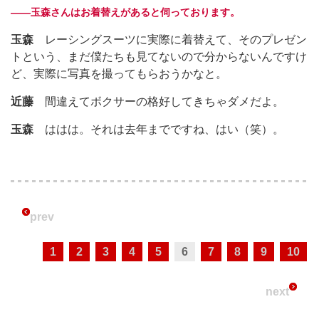
――玉森さんはお着替えがあると伺っております。
玉森
レーシングスーツに実際に着替えて、そのプレゼン
トという、まだ僕たちも見てないので分からないんですけ
ど、実際に写真を撮ってもらおうかなと。
近藤
間違えてボクサーの格好してきちゃダメだよ。
玉森
ははは。それは去年までですね、はい（笑）。
prev
1
2
3
4
5
6
7
8
9
10
next