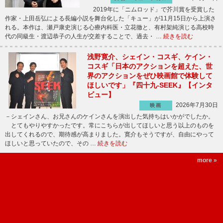
2019年に「ニムロッド」で芥川賞を受賞した
作家・上田岳弘による長編小説を舞台化した「キュー」が11月15日から上演さ
れる。本作は、瀬戸康史演じる心療内科医・立花徹と、有村架純演じる高校時
代の同級生・渡辺恭子の人生が交差することで、過去・ …
続きを読む
浅野寛介、シェイン・コスギ、ケイン・
コスギ「日本のアクションを超えた、世
界のアクションをぜひ映画館で体験して
ほしいです」『四十九-SEEK』【インタ
ビュー】
2026年7月30日
映画
－シェインさん、お兄さんのケインさんを演出した気持ちはいかがでしたか。
とてもやりやすかったです。常にこちらが出してほしいと思う以上のものを
出してくれるので、期待感が高まりました。寛介もそうですが、自由にやって
ほしいと思っていたので、その …
続きを読む
more »