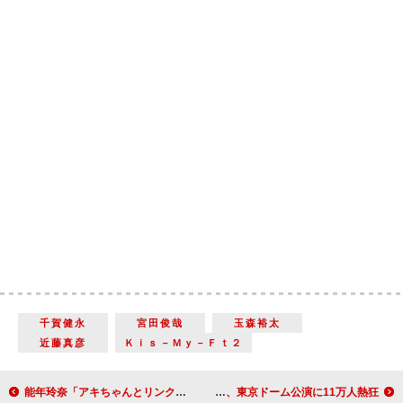
千賀健永
宮田俊哉
玉森裕太
近藤真彦
Ｋｉｓ－Ｍｙ－Ｆｔ２
能年玲奈「アキちゃんとリンクしてる」 挿入歌「暦の上ではディセンバー」が完成
SUPER JUNIOR、東京ドーム公演に11万人熱狂