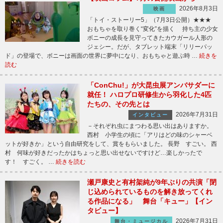
2026年8月3日
映画
「トイ・ストーリー5」（7月3日公開）★★★
おもちゃを取り巻く“変化”を描く 持ち主の少女
ボニーの成長を見守ってきたカウガール人形の
ジェシー。だが、タブレット端末「リリーパッ
ド」の登場で、ボニーは画面の世界に夢中になり、おもちゃと遊ぶ時 …
続きを
読む
「ConChu!」が大昆虫展アンバサダーに
就任！ ハロプロ研修生から羽化した4匹
たちの、その先とは
2026年7月31日
インタビュー
－それぞれ虫にまつわる思い出はありますか。
西村 小学生の頃に「アリはどの味のシャーベ
ットが好きか」という自由研究をして、賞をもらいました。 長野 すごい。 西
村 何味が好きだったかはちょっと思い出せないですけど…楽しかったで
す！ すごく。 …
続きを読む
瀬戸康史と有村架純が9年ぶりの共演「閉
じ込められているものを解き放ってくれ
る作品になる」 舞台「キュー」【イン
タビュー】
2026年7月31日
舞台・ミュージカル