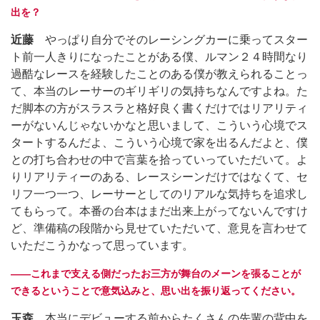
出を？
近藤
やっぱり自分でそのレーシングカーに乗ってスター
ト前一人きりになったことがある僕、ルマン２４時間なり
過酷なレースを経験したことのある僕が教えられることっ
て、本当のレーサーのギリギリの気持ちなんですよね。た
だ脚本の方がスラスラと格好良く書くだけではリアリティ
ーがないんじゃないかなと思いまして、こういう心境でス
タートするんだよ、こういう心境で家を出るんだよと、僕
との打ち合わせの中で言葉を拾っていっていただいて。よ
りリアリティーのある、レースシーンだけではなくて、セ
リフ一つ一つ、レーサーとしてのリアルな気持ちを追求し
てもらって。本番の台本はまだ出来上がってないんですけ
ど、準備稿の段階から見せていただいて、意見を言わせて
いただこうかなって思っています。
――これまで支える側だったお三方が舞台のメーンを張ることが
できるということで意気込みと、思い出を振り返ってください。
玉森
本当にデビューする前からたくさんの先輩の背中を