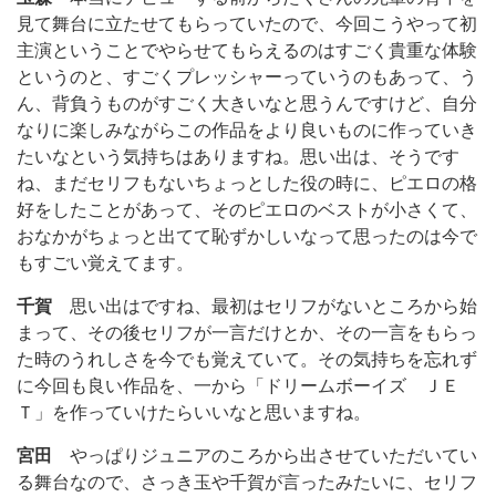
見て舞台に立たせてもらっていたので、今回こうやって初
主演ということでやらせてもらえるのはすごく貴重な体験
というのと、すごくプレッシャーっていうのもあって、う
ん、背負うものがすごく大きいなと思うんですけど、自分
なりに楽しみながらこの作品をより良いものに作っていき
たいなという気持ちはありますね。思い出は、そうです
ね、まだセリフもないちょっとした役の時に、ピエロの格
好をしたことがあって、そのピエロのベストが小さくて、
おなかがちょっと出てて恥ずかしいなって思ったのは今で
もすごい覚えてます。
千賀
思い出はですね、最初はセリフがないところから始
まって、その後セリフが一言だけとか、その一言をもらっ
た時のうれしさを今でも覚えていて。その気持ちを忘れず
に今回も良い作品を、一から「ドリームボーイズ ＪＥ
Ｔ」を作っていけたらいいなと思いますね。
宮田
やっぱりジュニアのころから出させていただいてい
る舞台なので、さっき玉や千賀が言ったみたいに、セリフ