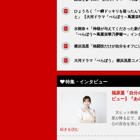
ひょうろく「一瞬ドッキリを疑ったん
と」 【大河ドラマ「べらぼう～蔦重栄
水樹奈々「神様が与えてくださった新
「べらぼう〜蔦重栄華乃夢噺〜」イン
横浜流星「格闘技だけが自分をオフにして
大河ドラマ「べらぼう」 横浜流星コメ
特集・インタビュー
福原遥「自分
ビュー】『あ
大ヒット映画『
星が降る丘で、
公の百合を演じ
続きを読む