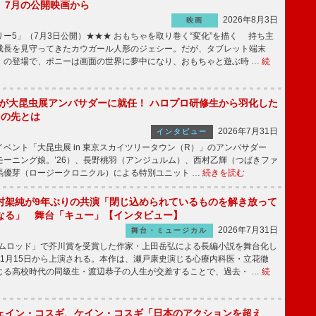
】7月の公開映画から
2026年8月3日
映画
ー5」（7月3日公開）★★★ おもちゃを取り巻く“変化”を描く 持ち主
成長を見守ってきたカウガール人形のジェシー。だが、タブレット端末
」の登場で、ボニーは画面の世界に夢中になり、おもちゃと遊ぶ時 …
続
!」が大昆虫展アンバサダーに就任！ ハロプロ研修生から羽化した
その先とは
2026年7月31日
インタビュー
ベント「大昆虫展 in 東京スカイツリータウン（R）」のアンバサダー
モーニング娘。’26）、長野桃羽（アンジュルム）、西村乙輝（つばきファ
馬優芽（ロージークロニクル）による特別ユニット …
続きを読む
村架純が9年ぶりの共演「閉じ込められているものを解き放って
なる」 舞台「キュー」【インタビュー】
2026年7月31日
舞台・ミュージカル
ニムロッド」で芥川賞を受賞した作家・上田岳弘による長編小説を舞台化し
11月15日から上演される。本作は、瀬戸康史演じる心療内科医・立花徹
じる高校時代の同級生・渡辺恭子の人生が交差することで、過去・ …
続
ェイン・コスギ、ケイン・コスギ「日本のアクションを超え