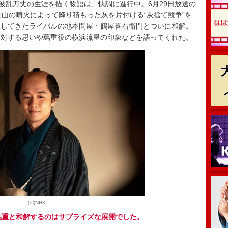
の波乱万丈の生涯を描く物語は、快調に進行中。6月29日放送の
間山の噴火によって降り積もった灰を片付ける“灰捨て競争”を
立してきたライバルの地本問屋・鶴屋喜右衛門とついに和解。
に対する思いや蔦重役の横浜流星の印象などを語ってくれた。
（C)NHK
蔦重と和解するのはサプライズな展開でした。