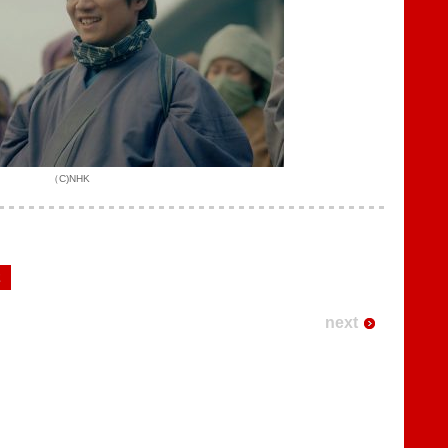
（C)NHK
2
next