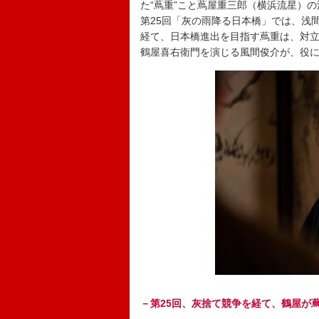
た“蔦重”こと蔦屋重三郎（横浜流星）
第25回「灰の雨降る日本橋」では、浅
経て、日本橋進出を目指す蔦重は、対
鶴屋喜右衛門を演じる風間俊介が、役
－第25回、灰捨て競争を経て、鶴屋が