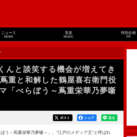
ニュース
音楽
特別企画
NEWS
MUSIC
PR
ー
くんと談笑する機会が増えてき
蔦重と和解した鶴屋喜右衛門役
マ「べらぼう～蔦重栄華乃夢噺
ポスト
シェア
送る
ぼう～蔦重栄華乃夢噺～」。“江戸のメディア王”と呼ばれ