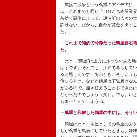
灰捨て競争という蔦重のアイデアに、
は、これまでと同じ「自分たち本屋業
灰捨て競争によって、通油町の人々の
許せない。だから、自分が賞金を出す
た。
－これまで知的で冷静だった鶴屋喜右
た。
元々、“鶴屋”は上方にルーツのある地
はずです。それでも、江戸で暮らしてい
ると思うんです。あのとき、そういう
争するとき、なぜか鶴屋は下駄履きな
があるので、履き替えることもできた
なかったのでしょう（笑）。でも、い
しまったんでしょうね。
－蔦重と和解した鶴屋の中には、そう
鶴屋は元々、本屋としての蔦重の力を
ちが蔦重を馬鹿にしていたときも、嫌