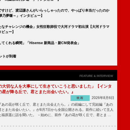
ですけど、渡辺謙さんがいらっしゃったので、やっぱり本当だったのか
華乃夢噺～」インタビュー】
たなチャレンジの機会」女性狂歌師役で大河ドラマ初出演【大河ドラマ
タビュー】
くれる瞬間」「Hisense 新商品・新CM発表会」
ントが到着
FEATURE & INTERVIEW
の大切な人を大事にして生きていこうと思いました」【インタ
の星が降る丘で、君とまた出会いたい。』
2026年8月6日
映画
あの花が咲く丘で、君とまた出会えたら。』の続編にして完結編『あの
君とまた出会いたい。』が8月7日から全国公開される。前作に続いて主人
た福原遥に話を聞いた。 －始めに、前作『あの花が咲く丘で、君とま …