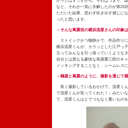
かったはずですから。それはつまり、
なと。それが一気に氷解したのが第25
ただいた結果、思わず吹き出す感じにな
ったと思います。
－そんな蔦重役の横浜流星さんの印象
ストイックかつ物静かで、作品作りに
横浜流星くんが、カラッとした江戸っ
立ってみんなを引っ張っていくような
自分とは異なる豪快な蔦屋重三郎のキ
ノッキングすることなく、シームレス
－鶴屋と蔦重のように、撮影を通じて
長く撮影しているおかげで、流星くん
で流星くんが笑ってくれた！」みたい
て、流星くんはとてつもなく重いもの