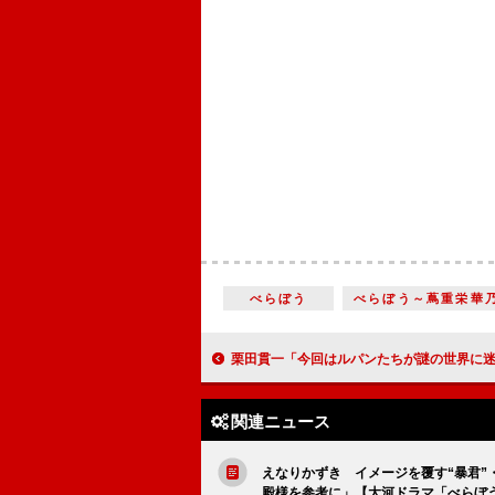
べらぼう
べらぼう～蔦重栄華
栗田貫一「今回はルパンたちが謎の世界に迷い込んで謎の敵と戦って、しかも前に倒した連中もよみがえってくるみたいな感じです」『LUPIN THE IIIRD THE MOVIE 不
関連ニュース
えなりかずき イメージを覆す“暴君
殿様を参考に」【大河ドラマ「べらぼ