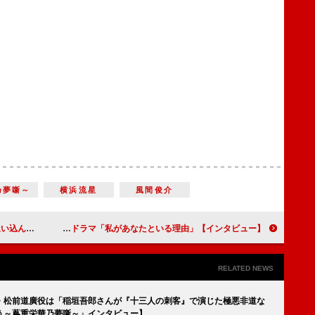
乃夢噺～
横浜流星
風間俊介
死身の血族』【インタビュー】
蓮佛美沙子&溝端淳平「カップルや夫婦が“愛の形”を見直すきっかけになれたら」 グアムで撮影した新ドラマ「私があなたといる理由」【インタビュー】
RELATED NEWS
”・松前道廣役は「稲垣吾郎さんが『十三人の刺客』で演じた極悪非道な
う～蔦重栄華乃夢噺～」インタビュー】