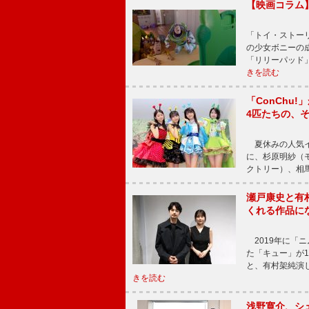
【映画コラム
「トイ・ストーリ
の少女ボニーの
「リリーパッド
きを読む
「ConChu
4匹たちの、
夏休みの人気イ
に、杉原明紗（
クトリー）、相
瀬戸康史と有
くれる作品に
2019年に「
た「キュー」が
と、有村架純演
きを読む
浅野寛介、シ