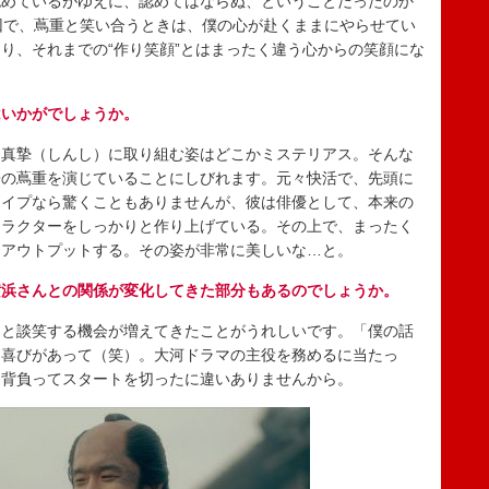
認めているがゆえに、認めてはならぬ、ということだったのか
回で、蔦重と笑い合うときは、僕の心が赴くままにやらせてい
り、それまでの“作り笑顔”とはまったく違う心からの笑顔にな
はいかがでしょうか。
真摯（しんし）に取り組む姿はどこかミステリアス。そんな
子の蔦重を演じていることにしびれます。元々快活で、先頭に
タイプなら驚くこともありませんが、彼は俳優として、本来の
ャラクターをしっかりと作り上げている。その上で、まったく
にアウトプットする。その姿が非常に美しいな…と。
横浜さんとの関係が変化してきた部分もあるのでしょうか。
と談笑する機会が増えてきたことがうれしいです。「僕の話
な喜びがあって（笑）。大河ドラマの主役を務めるに当たっ
を背負ってスタートを切ったに違いありませんから。