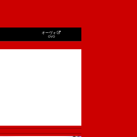
オーヴォ
OVO