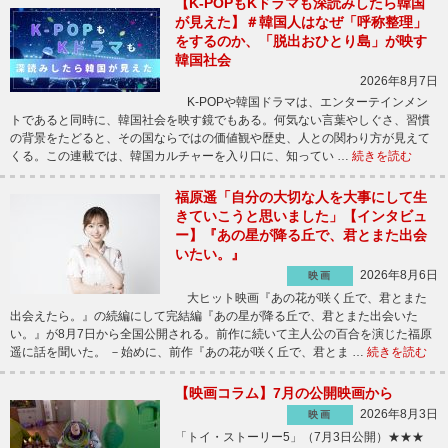
【K-POPもKドラマも深読みしたら韓国
が見えた】＃韓国人はなぜ「呼称整理」
をするのか、「脱出おひとり島」が映す
韓国社会
2026年8月7日
K-POPや韓国ドラマは、エンターテインメン
トであると同時に、韓国社会を映す鏡でもある。何気ない言葉やしぐさ、習慣
の背景をたどると、その国ならではの価値観や歴史、人との関わり方が見えて
くる。この連載では、韓国カルチャーを入り口に、知ってい …
続きを読む
福原遥「自分の大切な人を大事にして生
きていこうと思いました」【インタビュ
ー】『あの星が降る丘で、君とまた出会
いたい。』
2026年8月6日
映画
大ヒット映画『あの花が咲く丘で、君とまた
出会えたら。』の続編にして完結編『あの星が降る丘で、君とまた出会いた
い。』が8月7日から全国公開される。前作に続いて主人公の百合を演じた福原
遥に話を聞いた。 －始めに、前作『あの花が咲く丘で、君とま …
続きを読む
【映画コラム】7月の公開映画から
2026年8月3日
映画
「トイ・ストーリー5」（7月3日公開）★★★