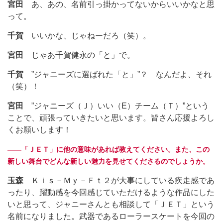
宮田
あ、あの、名前引っ掛かってないからいいかなと思
って。
千賀
いいかな、じゃねーだろ（笑）。
宮田
じゃあ千賀健永の「と」で。
千賀
”ジャニーズに選ばれた「と」”？ なんだよ、それ
（笑）！
宮田
”ジャニーズ（Ｊ）いい（E）チーム（Ｔ）”という
ことで、頑張っていきたいと思います。皆さん応援よろし
くお願いします！
――「ＪＥＴ」に他の意味があれば教えてください。また、この
新しい舞台でどんな新しい魅力を見せてくださるのでしょうか。
玉森
Ｋｉｓ－Ｍｙ－Ｆｔ２が大事にしている疾走感であ
ったり、躍動感を今回感じていただけるような作品にした
いと思って、ジャニーさんとも相談して「ＪＥＴ」という
名前になりました。武器であるローラースケートを今回の