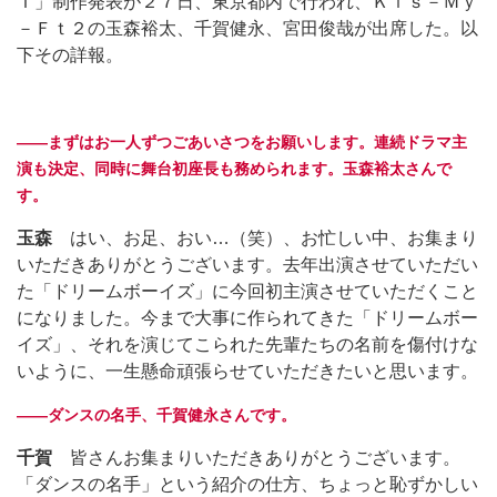
Ｔ」制作発表が２７日、東京都内で行われ、Ｋｉｓ－Ｍｙ
－Ｆｔ２の玉森裕太、千賀健永、宮田俊哉が出席した。以
下その詳報。
――まずはお一人ずつごあいさつをお願いします。連続ドラマ主
演も決定、同時に舞台初座長も務められます。玉森裕太さんで
す。
玉森
はい、お足、おい…（笑）、お忙しい中、お集まり
いただきありがとうございます。去年出演させていただい
た「ドリームボーイズ」に今回初主演させていただくこと
になりました。今まで大事に作られてきた「ドリームボー
イズ」、それを演じてこられた先輩たちの名前を傷付けな
いように、一生懸命頑張らせていただきたいと思います。
――ダンスの名手、千賀健永さんです。
千賀
皆さんお集まりいただきありがとうございます。
「ダンスの名手」という紹介の仕方、ちょっと恥ずかしい