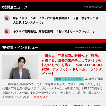
関連ニュース
RELATED NEWS
舞台「ドリームボーイズ」に近藤真彦出演！ 玉森「僕もマッチさ
んに負けないスターに」
キスマイ宮田俊哉、舞台初主演 「おいでませーキフシャム！」
特集・インタビュー
FEATURE & INTERVIEW
中川大志、三谷幸喜の最新作は「現代に
も通ずる、過去の出来事として片付けら
れないもの」を描く PARCO PRODUCE
2026「アメリカン・ドリーム」【インタ
ビュー】
2026年8月8日
舞台・ミュージカル
三谷幸喜が長年温めていたテーマを豪華キャストで描く、渾身（こんしん）
の書き下ろし新作舞台「アメリカン・ドリーム」が8月15日からPARCO劇場で
上演される。本作は、1940年代後半のアメリカを舞台に、反共産主義に基づ
く“赤狩り”によって告 …
続きを読む