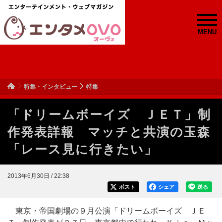
MENU
特集・インタビュー
特集
「ドリームボーイズ ＪＥＴ」制
作発表詳報 マッチと共演の玉森
「レース見に行きたい」
2013年6月30日 / 22:38
ポスト
シェア
送る
東京・帝国劇場の９月公演「ドリームボーイズ ＪＥ