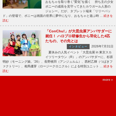
おもちゃを取り巻く“変化”を描く 持ち主の少女
ボニーの成長を見守ってきたカウガール人形の
ジェシー。だが、タブレット端末「リリーパッ
ド」の登場で、ボニーは画面の世界に夢中になり、おもちゃと遊ぶ時 …
続きを
読む
「ConChu!」が大昆虫展アンバサダーに
就任！ ハロプロ研修生から羽化した4匹
たちの、その先とは
2026年7月31日
インタビュー
夏休みの人気イベント「大昆虫展 in 東京スカ
イツリータウン（R）」のアンバサダーに、杉原
明紗（モーニング娘。’26）、長野桃羽（アンジュルム）、西村乙輝（つばきフ
ァクトリー）、相馬優芽（ロージークロニクル）による特別ユニット …
続きを
読む
more »