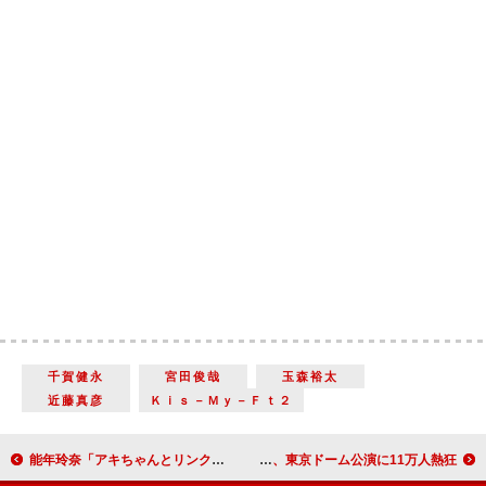
千賀健永
宮田俊哉
玉森裕太
近藤真彦
Ｋｉｓ－Ｍｙ－Ｆｔ２
能年玲奈「アキちゃんとリンクしてる」 挿入歌「暦の上ではディセンバー」が完成
SUPER JUNIOR、東京ドーム公演に11万人熱狂