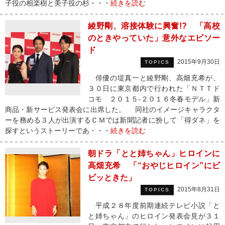
子役の相楽樹と美子役の杉・・・
続きを読む
綾野剛、溶接体験に興奮!? 「高校
のときやっていた」意外なエピソー
ド
2015年9月30日
TOPICS
俳優の堤真一と綾野剛、高畑充希が、
３０日に東京都内で行われた「ＮＴＴド
コモ ２０１５-２０１６冬春モデル」新
商品・新サービス発表会に出席した。 同社のイメージキャラクタ
ーを務める３人が出演するＣＭでは新聞記者に扮して「得ダネ」を
探すというストーリーであ・・・
続きを読む
朝ドラ「とと姉ちゃん」ヒロインに
高畑充希 「“おやじヒロイン”にビ
ビッときた」
2015年8月31日
TOPICS
平成２８年度前期連続テレビ小説「と
と姉ちゃん」のヒロイン発表会見が３１