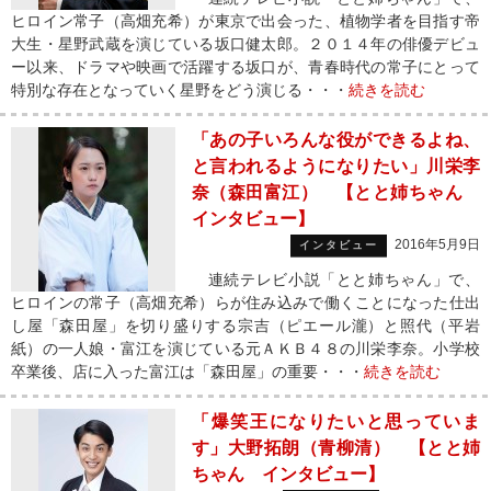
ヒロイン常子（高畑充希）が東京で出会った、植物学者を目指す帝
大生・星野武蔵を演じている坂口健太郎。２０１４年の俳優デビュ
ー以来、ドラマや映画で活躍する坂口が、青春時代の常子にとって
特別な存在となっていく星野をどう演じる・・・
続きを読む
「あの子いろんな役ができるよね、
と言われるようになりたい」川栄李
奈（森田富江） 【とと姉ちゃん
インタビュー】
2016年5月9日
インタビュー
連続テレビ小説「とと姉ちゃん」で、
ヒロインの常子（高畑充希）らが住み込みで働くことになった仕出
し屋「森田屋」を切り盛りする宗吉（ピエール瀧）と照代（平岩
紙）の一人娘・富江を演じている元ＡＫＢ４８の川栄李奈。小学校
卒業後、店に入った富江は「森田屋」の重要・・・
続きを読む
「爆笑王になりたいと思っていま
す」大野拓朗（青柳清） 【とと姉
ちゃん インタビュー】