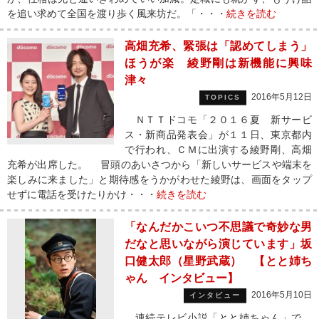
を追い求めて全国を渡り歩く風来坊だ。「・・・
続きを読む
高畑充希、緊張は「認めてしまう」
ほうが楽 綾野剛は新機能に興味
津々
2016年5月12日
TOPICS
ＮＴＴドコモ「２０１６夏 新サービ
ス・新商品発表会」が１１日、東京都内
で行われ、ＣＭに出演する綾野剛、高畑
充希が出席した。 冒頭のあいさつから「新しいサービスや端末を
楽しみに来ました」と期待感をうかがわせた綾野は、画面をタップ
せずに電話を受けたりかけ・・・
続きを読む
「なんだかこいつ不思議で奇妙な男
だなと思いながら演じています」坂
口健太郎（星野武蔵） 【とと姉ち
ゃん インタビュー】
2016年5月10日
インタビュー
連続テレビ小説「とと姉ちゃん」で、