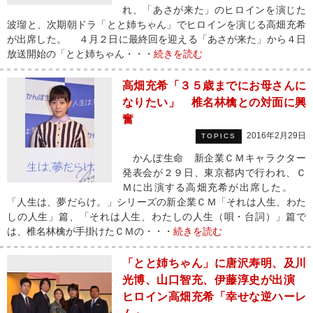
れ、「あさが来た」のヒロインを演じた
波瑠と、次期朝ドラ「とと姉ちゃん」でヒロインを演じる高畑充希
が出席した。 ４月２日に最終回を迎える「あさが来た」から４日
放送開始の「とと姉ちゃん・・・
続きを読む
高畑充希「３５歳までにお母さんに
なりたい」 椎名林檎との対面に興
奮
2016年2月29日
TOPICS
かんぽ生命 新企業ＣＭキャラクター
発表会が２９日、東京都内で行われ、Ｃ
Ｍに出演する高畑充希が出席した。
「人生は、夢だらけ。」シリーズの新企業ＣＭ「それは人生、わた
しの人生」篇、「それは人生、わたしの人生（唄・台詞）」篇で
は、椎名林檎が手掛けたＣＭの・・・
続きを読む
「とと姉ちゃん」に唐沢寿明、及川
光博、山口智充、伊藤淳史が出演
ヒロイン高畑充希「幸せな逆ハーレ