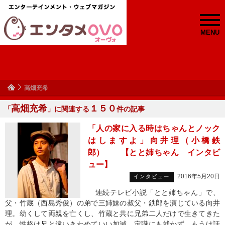
MENU
高畑充希
高畑充希
１５０
「
」に関連する
件の記事
「人の家に入る時はちゃんとノック
はしますよ」向井理（小橋鉄
郎） 【とと姉ちゃん インタビ
ュー】
2016年5月20日
インタビュー
連続テレビ小説「とと姉ちゃん」で、
父・竹蔵（西島秀俊）の弟で三姉妹の叔父・鉄郎を演じている向井
理。幼くして両親を亡くし、竹蔵と共に兄弟二人だけで生きてきた
が、性格は兄と違いきわめていい加減。定職にも就かず、もうけ話