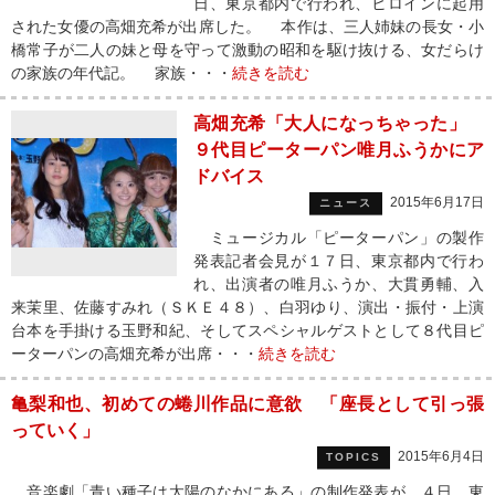
日、東京都内で行われ、ヒロインに起用
された女優の高畑充希が出席した。 本作は、三人姉妹の長女・小
橋常子が二人の妹と母を守って激動の昭和を駆け抜ける、女だらけ
の家族の年代記。 家族・・・
続きを読む
高畑充希「大人になっちゃった」
９代目ピーターパン唯月ふうかにア
ドバイス
2015年6月17日
ニュース
ミュージカル「ピーターパン」の製作
発表記者会見が１７日、東京都内で行わ
れ、出演者の唯月ふうか、大貫勇輔、入
来茉里、佐藤すみれ（ＳＫＥ４８）、白羽ゆり、演出・振付・上演
台本を手掛ける玉野和紀、そしてスペシャルゲストとして８代目ピ
ーターパンの高畑充希が出席・・・
続きを読む
亀梨和也、初めての蜷川作品に意欲 「座長として引っ張
っていく」
2015年6月4日
TOPICS
音楽劇「青い種子は太陽のなかにある」の制作発表が、４日、東