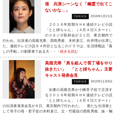
張 共演シーンなく「幽霊で出てこ
ないかな…」
2016年1月21日
TOPICS
２０１６年前期ＮＨＫ連続テレビ小説
「とと姉ちゃん」（４月４日スタート）
のスタジオ取材会が２１日、東京都内で
行われ、出演者の高畑充希、西島秀俊、木村多江、向井理が出席し
た。連続テレビ小説９４作目となるこのドラマは、生活情報誌『暮
しの手帖』の創業者である大・・・
続きを読む
高畑充希「肩を組んで長丁場をやり
抜きたい」 「とと姉ちゃん」主要
キャスト発表会見
2015年11月6日
TOPICS
女優の高畑充希が小橋常子役で主演す
る２０１６年前期ＮＨＫ連続テレビ小説
「とと姉ちゃん」（４月４日スタート）
の出演者発表会見が６日、東京都内で行われた。 新たな出演者と
して常子の母・君子役の木村多江、父・竹蔵役の西島秀俊、妹・鞠