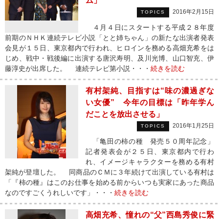
ム」
2016年2月15日
TOPICS
４月４日にスタートする平成２８年度
前期のＮＨＫ連続テレビ小説「とと姉ちゃん」の新たな出演者発表
会見が１５日、東京都内で行われ、ヒロインを務める高畑充希をは
じめ、戦中・戦後編に出演する唐沢寿明、及川光博、山口智充、伊
藤淳史が出席した。 連続テレビ第小説・・・
続きを読む
有村架純、目指すは“味の濃過ぎな
い女優” 今年の目標は「昨年学ん
だことを放出させる」
2016年1月25日
TOPICS
「亀田の柿の種 発売５０周年記念」
記者発表会が２５日、東京都内で行わ
れ、イメージキャラクターを務める有村
架純が登壇した。 同商品のＣＭに３年続けて出演している有村は
「『柿の種』はこのお仕事を始める前からいつも実家にあった商品
なのですごくうれしいです」・・・
続きを読む
高畑充希、憧れの“父”西島秀俊に緊