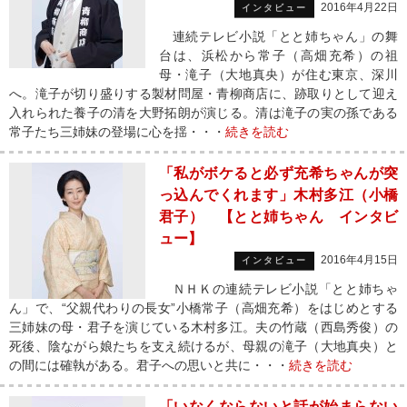
2016年4月22日
インタビュー
連続テレビ小説「とと姉ちゃん」の舞
台は、浜松から常子（高畑充希）の祖
母・滝子（大地真央）が住む東京、深川
へ。滝子が切り盛りする製材問屋・青柳商店に、跡取りとして迎え
入れられた養子の清を大野拓朗が演じる。清は滝子の実の孫である
常子たち三姉妹の登場に心を揺・・・
続きを読む
「私がボケると必ず充希ちゃんが突
っ込んでくれます」木村多江（小橋
君子） 【とと姉ちゃん インタビ
ュー】
2016年4月15日
インタビュー
ＮＨＫの連続テレビ小説「とと姉ちゃ
ん」で、“父親代わりの長女”小橋常子（高畑充希）をはじめとする
三姉妹の母・君子を演じている木村多江。夫の竹蔵（西島秀俊）の
死後、陰ながら娘たちを支え続けるが、母親の滝子（大地真央）と
の間には確執がある。君子への思いと共に・・・
続きを読む
「いなくならないと話が始まらない