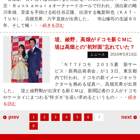
京・Ｂｕｎｋａｍｕｒａオーチャードホールで行われ、演出家の蜷
川幸雄、音楽を手掛ける松任谷正隆、出演する亀梨和也（ＫＡＴ－
ＴＵＮ）、高畑充希、六平直政が出席した。 寺山修司の生誕８０
年、そして蜷・・・
続きを読む
堤、綾野、高畑がドコモ新ＣＭに
堤は高畑との“初対面”忘れていた？
2015年5月13日
ニュース
「ＮＴＴドコモ ２０１５夏 新サー
ビス・新商品発表会」が１３日、東京都
内で行われ、ドコモの新イメージキャラ
クターを務める堤真一、高畑充希が出席
した。 堤と綾野剛が出演する新ＣＭは、新聞記者の２人がドコモ
やケータイにまつわる“特ダネ”を追い求めるというもの・・・
続き
を読む
prev
next
1
2
3
4
5
6
7
8