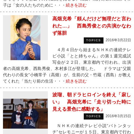
子は「女の人たちのために・・・
続きを読む
高畑充希「頼んだけど無理だと言わ
れた…」 西島秀俊との共演かなわ
ず落胆
2016年3月22日
TOPICS
４月４日から始まるＮＨＫの連続テレ
ビ小説「とと姉ちゃん」の第１週完成試
写会が２２日、東京都内で行われ、出演
者の高畑充希、西島秀俊、木村多江が登壇した。 ドラマは“父親
代わりの長女”小橋常子（高畑）が、生前の父・竹蔵（西島）が教え
てくれた「当たり前の生活・・・
続きを読む
波瑠、朝ドラヒロインを終え「寂し
い」 高畑充希に「走り切った時に
見える景色に感動する」
2016年3月15日
TOPICS
ＮＨＫの連続テレビ小説“バトンタッ
チ”セレモニーが１５日、東京都内で行わ