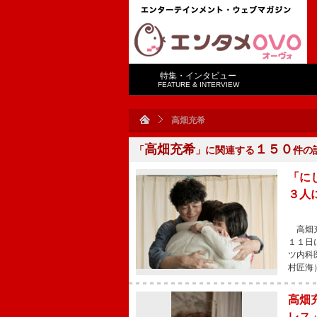
特集・インタビュー
FEATURE & INTERVIEW
高畑充希
高畑充希
１５０
「
」に関連する
件の
「に
３人
高畑充
１１日
ツ内科
村匠海
高畑
レス