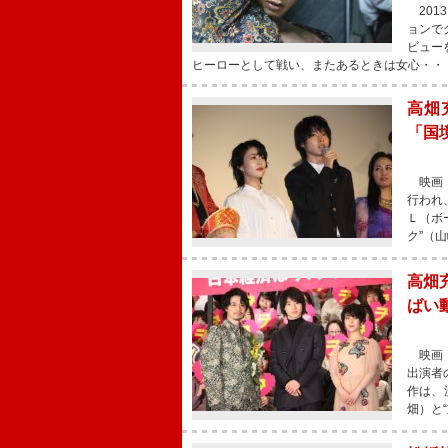
201
ョンで
ビュー
ヒーローとして戦い、またあるときは女心・・
高畑
「国
映画『
行われ
Ｌ（ボ
ク”（
高畑
ばい
映画『
出演者
作は、
畑）と