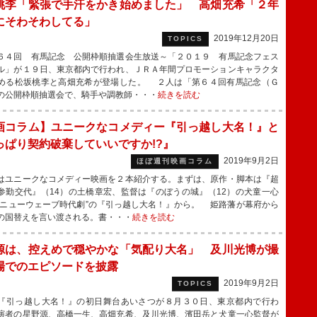
桃李「緊張で手汗をかき始めました」 高畑充希「２年
にそわそわしてる」
2019年12月20日
TOPICS
４回 有馬記念 公開枠順抽選会生放送～「２０１９ 有馬記念フェス
ル」が１９日、東京都内で行われ、ＪＲＡ年間プロモーションキャラクタ
める松坂桃李と高畑充希が登場した。 ２人は「第６４回有馬記念（Ｇ
の公開枠順抽選会で、騎手や調教師・・・
続きを読む
画コラム】ユニークなコメディー『引っ越し大名！』と
っぱり契約破棄していいですか!?』
2019年9月2日
ほぼ週刊映画コラム
ユニークなコメディー映画を２本紹介する。まずは、原作・脚本は『超
参勤交代』（14）の土橋章宏、監督は『のぼうの城』（12）の犬童一心
“ニューウェーブ時代劇”の『引っ越し大名！』から。 姫路藩が幕府から
の国替えを言い渡される。書・・・
続きを読む
源は、控えめで穏やかな「気配り大名」 及川光博が撮
場でのエピソードを披露
2019年9月2日
TOPICS
引っ越し大名！』の初日舞台あいさつが８月３０日、東京都内で行わ
演者の星野源、高橋一生、高畑充希、及川光博、濱田岳と犬童一心監督が