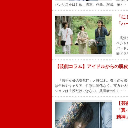
バレリスをはじめ、脚本、作曲、演出、振・・
「に
「ハ
高畑充
ペシャ
パード
療ドラ
【芸能コラム】アイドルからの脱皮
「若手女優の登竜門」と呼ばれ、数々の女優を
は年齢やキャリア、性別に関係なく、実力や人
ションは主役だけではない。共演者の中に・・
【芸
「真
精神