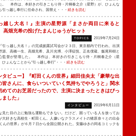
た。 本作は、本好きの引きこもり侍・片桐春之介（星野）が、ひょんな
ら引っ越し奉行に任命され、国替え・・・
続きを読む
っ越し大名！』主演の星野源「まさか両目に来ると
」 高畑充希の投げたまんじゅうがヒット
2019年7月24日
TOPICS
引っ越し大名！』の完成披露試写会が２３日、東京都内で行われ、出演
野源、高橋一生、高畑充希、及川光博、小澤征悦、正名僕蔵、飯尾和樹と
心監督が登壇した。 本作は、本好きの引きこもり侍・片桐春之介（星
、ひょんなことから“引っ越し奉行”・・・
続きを読む
ンタビュー】『町田くんの世界』細田佳央太「豪華な出
の皆さんに、食らいついていく気持ちでやろうと」関水
初めてのお芝居だったので、主演に決まったときはびっ
しました」
2019年6月11日
インタビュー
見た目の上に勉強も運動もできない。だけど、困っている人を放ってお
が大好きな高校生・町田くん。人嫌いなクラスメイトの猪原奈々との出会
くんの世界』が６月７日から全国公開された。安藤ゆきの同名コミックを