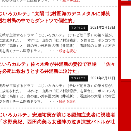
）の姿を描くチーム医療ドラマ。 ・・・
続きを読む
じいろカルテ」“太陽”北村匠海のデスメタルに爆笑
烈な村民の中でもダントツで個性的」
2021年2月18日
TOPICS
希が主演するドラマ「にじいろカルテ」（テレビ朝日系）の第５話が、
に放送された。 本作は、山奥の「虹ノ村診療所」を舞台に、ポンコツ内
真空（高畑）と、癖の強い外科医の朔（井浦新）、看護師の太陽（北村匠
姿を描くチーム医療ドラマ。 ・・・
続きを読む
じいろカルテ」佐々木希が井浦新の妻役で登場 「佐々
を必死に救おうとする井浦新に泣けた」
2021年2月11日
TOPICS
希が主演するドラマ「にじいろカルテ」（テレビ朝日系）の第４話が、
に放送された。 本作は、山奥の「虹ノ村診療所」を舞台に、ポンコツ内
真空（高畑）と、癖の強い外科医の朔（井浦新）、看護師の太陽（北村匠
姿を描くチーム医療ドラマ。 ・・・
続きを読む
じいろカルテ」安達祐実が演じる認知症患者に視聴者
「水野美紀、西田尚美ら女優陣の泣き演技バトルが壮