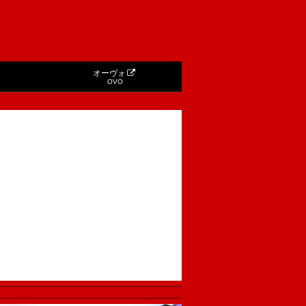
オーヴォ
OVO