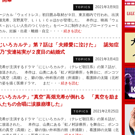
2021年3月9日
TOPICS
ジカル「ウェイトレス」初日囲み取材が９日、東京都内で行われ、出演
畑充希、宮野真守、ＬｉＬｉＣｏほかが登壇した。 本作は、映画『ウェ
ス～おいしい人生のつくりかた』をベースに制作されたブロードウェーミ
カル。妊娠・出産・離婚・自立・・・・
続きを読む
じいろカルテ」第７話は「夫婦愛に泣けた」 認知症
雪乃”安達祐実が２度目の結婚式
2021年3月4日
TOPICS
希が主演するドラマ「にじいろカルテ」（テレビ朝日系）の第７話が、
放送された。 本作は、山奥にある「虹ノ村診療所」を舞台に、ポンコツ
の真空（高畑）と、癖の強い外科医の朔（井浦新）、看護師の太陽（北村
の姿を描く医療ドラマ。 まだ・・・
続きを読む
じいろカルテ」“真空”高畑充希が倒れる 「真空を励ま
人たちの合唱に涙腺崩壊した」
2021年2月25日
TOPICS
希が主演するドラマ「にじいろカルテ」（テレビ朝日系）の第６話が、
に放送された。 本作は、山奥にある「虹ノ村診療所」を舞台に、ポンコ
医の真空（高畑）と、癖の強い外科医の朔（井浦新）、看護師の太陽（北