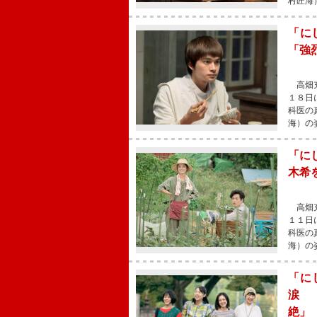
村匠海
「に
「強
高畑充
１８日
科医の
海）の
「に
木希
高畑充
１１日
科医の
海）の
「に
涙 
絶」