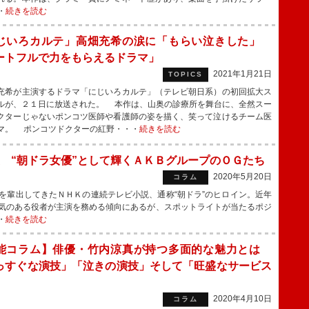
・
続きを読む
じいろカルテ」高畑充希の涙に「もらい泣きした」
ートフルで力をもらえるドラマ」
2021年1月21日
TOPICS
希が主演するドラマ「にじいろカルテ」（テレビ朝日系）の初回拡大ス
ルが、２１日に放送された。 本作は、山奥の診療所を舞台に、全然スー
クターじゃないポンコツ医師や看護師の姿を描く、笑って泣けるチーム医
マ。 ポンコツドクターの紅野・・・
続きを読む
 “朝ドラ女優”として輝くＡＫＢグループのＯＧたち
2020年5月20日
コラム
輩出してきたＮＨＫの連続テレビ小説、通称“朝ドラ”のヒロイン。近年
気のある役者が主演を務める傾向にあるが、スポットライトが当たるポジ
・
続きを読む
能コラム】俳優・竹内涼真が持つ多面的な魅力とは
っすぐな演技」「泣きの演技」そして「旺盛なサービス
」
2020年4月10日
コラム