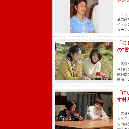
ミュー
者の高
イトレ
ュージ
「に
の“
高畑充
４日に
内科医
匠海）
「に
す村
高畑充
２５日
ツ内科