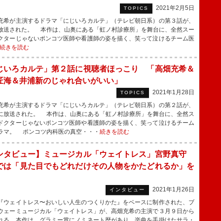
2021年2月5日
TOPICS
希が主演するドラマ「にじいろカルテ」（テレビ朝日系）の第３話が、
放送された。 本作は、山奥にある「虹ノ村診療所」を舞台に、全然スー
クターじゃないポンコツ医師や看護師の姿を描く、笑って泣けるチーム医
続きを読む
じいろカルテ」第２話に視聴者ほっこり 「高畑充希＆
匠海＆井浦新のじゃれ合いがいい」
2021年1月28日
TOPICS
希が主演するドラマ「にじいろカルテ」（テレビ朝日系）の第２話が、
に放送された。 本作は、山奥にある「虹ノ村診療所」を舞台に、全然ス
ドクターじゃないポンコツ医師や看護師の姿を描く、笑って泣けるチーム
ラマ。 ポンコツ内科医の真空・・・
続きを読む
ンタビュー】ミュージカル「ウェイトレス」宮野真守
では「見た目でもどれだけその人物をかたどれるか」を
2021年1月26日
インタビュー
ウェイトレス〜おいしい人生のつくりかた』をベースに制作された、ブ
ウェーミュージカル「ウェイトレス」が、高畑充希の主演で３月９日から
れる。本作は、グラミー賞にノミネート歴があり、楽曲を手掛けたサラ・