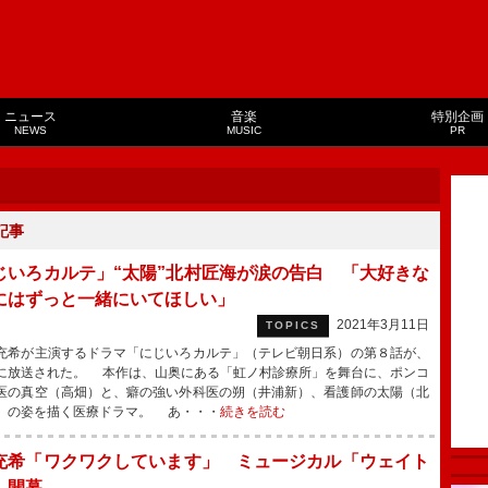
ニュース
音楽
特別企画
NEWS
MUSIC
PR
記事
じいろカルテ」“太陽”北村匠海が涙の告白 「大好きな
にはずっと一緒にいてほしい」
2021年3月11日
TOPICS
希が主演するドラマ「にじいろカルテ」（テレビ朝日系）の第８話が、
に放送された。 本作は、山奥にある「虹ノ村診療所」を舞台に、ポンコ
医の真空（高畑）と、癖の強い外科医の朔（井浦新）、看護師の太陽（北
）の姿を描く医療ドラマ。 あ・・・
続きを読む
充希「ワクワクしています」 ミュージカル「ウェイト
」開幕