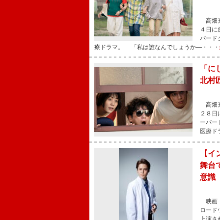
高畑充
４日に
パード
療ドラマ。 「私は誰なんでしょうか―・・・
「に
北村
高畑充
２８日
ーパー
医療ド
【イ
舞台
意識
映画『
ロード
上演さ