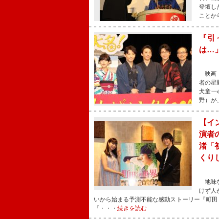
登壇し
ことか
『引
は…
映画『
者の星
犬童一
野）が
【イ
演者
渚「
くり
地味な
けず人
いから始まる予測不能な感動ストーリー『町田
『・・・
続きを読む