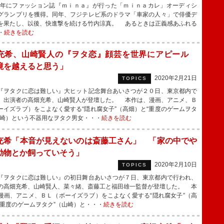
3年にファッション誌『ｍｉｎａ』が行った「ｍｉｎａカレ」オーディシ
グランプリを獲得。同年、フジテレビ系のドラマ「車家の人々」で俳優デ
を果たし、以後、快進撃を続ける竹内涼真。 あるときは正義感あふれる
・
続きを読む
充希、山崎賢人の『ヲタ恋』顔芸を世界にアピール
境を越えると思う」
2020年2月21日
TOPICS
ヲタクに恋は難しい』大ヒット記念舞台あいさつが２０日、東京都内で
、出演者の高畑充希、山崎賢人が登壇した。 本作は、漫画、アニメ、Ｂ
ーイズラブ）をこよなく愛する“隠れ腐女子”（高畑）と“重度のゲームヲタ
山崎）という不器用なヲタク男女・・・
続きを読む
充希「本音が見えないのは斎藤工さん」 「家の中でや
動物とか飼っていそう」
2020年2月10日
TOPICS
ヲタクに恋は難しい』の初日舞台あいさつが７日、東京都内で行われ、
の高畑充希、山崎賢人、菜々緒、斎藤工と福田雄一監督が登壇した。 本
漫画、アニメ、ＢＬ（ボーイズラブ）をこよなく愛する“隠れ腐女子”（高
“重度のゲームヲタク”（山崎）と・・・
続きを読む