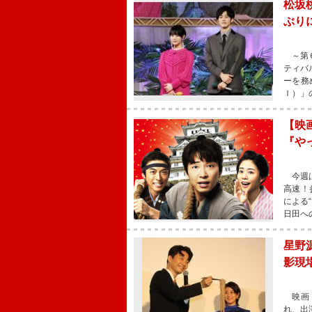
松坂
ぶり
～第６
ティバ
ーを務
Ｉ）」
【映
『や
今週は
高速！
による
日田へ
星野
影現
映画『
れ、出