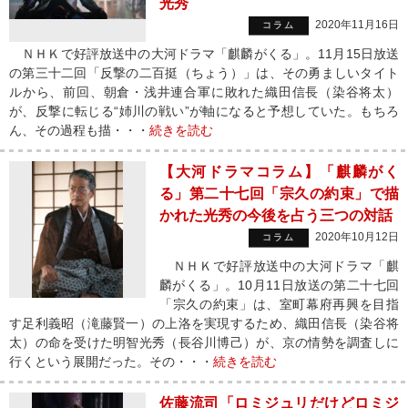
光秀
2020年11月16日
コラム
ＮＨＫで好評放送中の大河ドラマ「麒麟がくる」。11月15日放送
の第三十二回「反撃の二百挺（ちょう）」は、その勇ましいタイト
ルから、前回、朝倉・浅井連合軍に敗れた織田信長（染谷将太）
が、反撃に転じる“姉川の戦い”が軸になると予想していた。もちろ
ん、その過程も描・・・
続きを読む
【大河ドラマコラム】「麒麟がく
る」第二十七回「宗久の約束」で描
かれた光秀の今後を占う三つの対話
2020年10月12日
コラム
ＮＨＫで好評放送中の大河ドラマ「麒
麟がくる」。10月11日放送の第二十七回
「宗久の約束」は、室町幕府再興を目指
す足利義昭（滝藤賢一）の上洛を実現するため、織田信長（染谷将
太）の命を受けた明智光秀（長谷川博己）が、京の情勢を調査しに
行くという展開だった。その・・・
続きを読む
佐藤流司「ロミジュリだけどロミジ