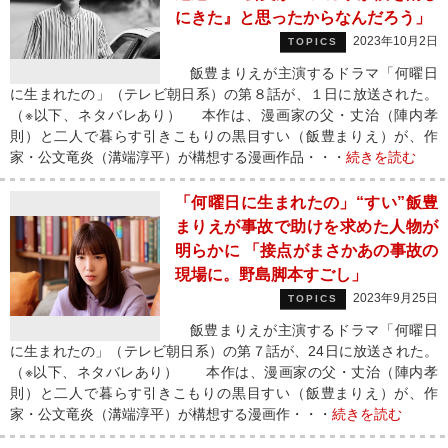
にきた』と思ったからなんだろう」
2023年10月2日
TOPICS
飯豊まりえが主演するドラマ「何曜日
に生まれたの」（テレビ朝日系）の第８話が、１日に放送された。
（※以下、ネタバレあり） 本作は、漫画家の父・丈治（陣内孝
則）と二人で暮らす引きこもりの黒目すい（飯豊まりえ）が、作
家・公文竜炎（溝端淳平）が構想する漫画作品・・・
続きを読む
「何曜日に生まれたの」“すい”飯豊
まりえが事故で助けを求めた人物が
明らかに 「接点がまさかあの事故の
現場に。野島脚本すごし」
2023年9月25日
TOPICS
飯豊まりえが主演するドラマ「何曜日
に生まれたの」（テレビ朝日系）の第７話が、24日に放送された。
（※以下、ネタバレあり） 本作は、漫画家の父・丈治（陣内孝
則）と二人で暮らす引きこもりの黒目すい（飯豊まりえ）が、作
家・公文竜炎（溝端淳平）が構想する漫画作・・・
続きを読む