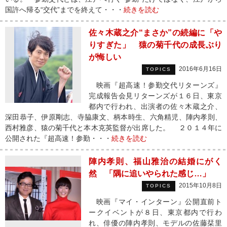
国許へ帰る“交代”までを終えて・・・
続きを読む
佐々木蔵之介“まさか”の続編に「や
りすぎた」 猿の菊千代の成長ぶり
が悔しい
2016年6月16日
TOPICS
映画『超高速！参勤交代リターンズ』
完成報告会見リターンズが１６日、東京
都内で行われ、出演者の佐々木蔵之介、
深田恭子、伊原剛志、寺脇康文、柄本時生、六角精児、陣内孝則、
西村雅彦、猿の菊千代と本木克英監督が出席した。 ２０１４年に
公開された『超高速！参勤・・・
続きを読む
陣内孝則、福山雅治の結婚にがく
然 「隅に追いやられた感じ…」
2015年10月8日
TOPICS
映画『マイ・インターン』公開直前ト
ークイベントが８日、東京都内で行わ
れ、俳優の陣内孝則、モデルの佐藤栞里