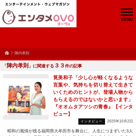
MENU
陣内孝則
陣内孝則
３３
「
」に関連する
件の記事
筧美和子「少し心が軽くなるような
言葉や、気持ちを切り替えて生きて
いくためのヒントが、登場人物から
もらえるのではないかと思います」
『オオムタアツシの青春』【インタ
ビュー】
2025年10月2日
インタビュー
昭和の風情が残る福岡県大牟田市を舞台に、人生につまずいた3人