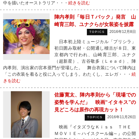
中を描いたオーストラリア・・・
続きを読む
陣内孝則「毎日Ｔバック」発言 山
崎育三郎、ユナクらが女装姿を披露
2016年12月8日
TOPICS
日本初上陸ミュージカル「プリシラ」
初日囲み取材・公開通し稽古が８日、東
京都内で行われ、山崎育三郎、ユナク
（超新星）、古谷敬多（Ｌｅａｄ）、陣
内孝則、演出家の宮本亜門が登場した。 舞台衣装について陣内は
「この衣装を着ると役に入ってしまう。わたくし、エレガ・・・
続
きを読む
佐藤寛太、陣内孝則から「現場での
姿勢を学んだ」 映画“イタキス”の
見どころは原作の再現カット！
2016年11月26日
TOPICS
映画『イタズラなＫｉｓｓ ＴＨＥ
ＭＯＶＩＥ～ハイスクール編～』の公開