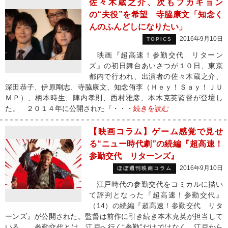
佐々木蔵之介、次もフカキョン
の“夫役”を希望 寺脇康文「知念く
んのふんどしになりたい」
2016年9月10日
TOPICS
映画『超高速！参勤交代 リターン
ズ』の初日舞台あいさつが１０日、東京
都内で行われ、出演者の佐々木蔵之介、
深田恭子、伊原剛志、寺脇康文、知念侑李（Ｈｅｙ！Ｓａｙ！ＪＵ
ＭＰ）、柄本時生、陣内孝則、西村雅彦、本木克英監督が登壇し
た。 ２０１４年に公開された『・・・
続きを読む
【映画コラム】ゲーム感覚で見せ
る“ニュー時代劇”の続編『超高速！
参勤交代 リターンズ』
2016年9月10日
ほぼ週刊映画コラム
江戸時代の参勤交代をコミカルに描い
て評判となった『超高速！参勤交代』
（14）の続編『超高速！参勤交代 リタ
ーンズ』が公開された。監督は前作に引き続き本木克英が担当して
いる。 参勤交代とは、江戸へ行く“参勤”だけではなく、江戸から