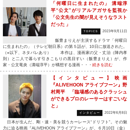
「何曜日に生まれたの」 溝端淳
平“公文”がリアルアガサを監視か
「公文先生の闇が見えそうなラスト
だった 」
2023年9月11日
TOPICS
飯豊まりえが主演するドラマ「何曜日
に生まれたの」（テレビ朝日系）の第５話が、10日に放送された。
（※以下、ネタバレあり） 本作は、漫画家の父・丈治（陣内孝
則）と二人で暮らす引きこもりの黒目すい（飯豊まりえ）が、作
家・公文竜炎（溝端淳平）が構想する漫画・・・
続きを読む
【インタビュー】映画
『ALIVEHOON アライブフーン』野
村周平 「臨場感のあるクラッシュ
ができるプロのレーサーはすごいな
と」
2022年6月8日
インタビュー
日本が生んだ、剛・速・美を競うカーレース“ドリフト”。その魅
力に迫る映画『ALIVEHOON アライブフーン』が、６月10日（金）