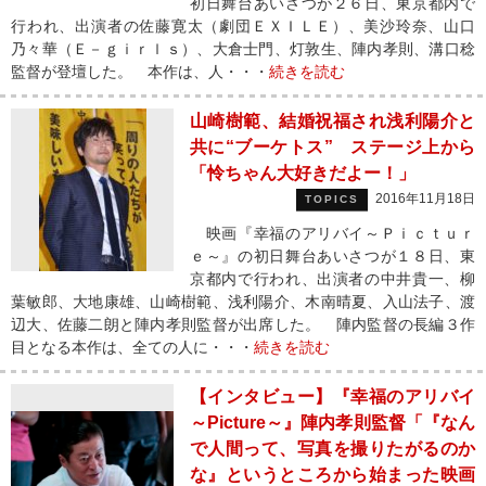
初日舞台あいさつが２６日、東京都内で
行われ、出演者の佐藤寛太（劇団ＥＸＩＬＥ）、美沙玲奈、山口
乃々華（Ｅ－ｇｉｒｌｓ）、大倉士門、灯敦生、陣内孝則、溝口稔
監督が登壇した。 本作は、人・・・
続きを読む
山崎樹範、結婚祝福され浅利陽介と
共に“ブーケトス” ステージ上から
「怜ちゃん大好きだよー！」
2016年11月18日
TOPICS
映画『幸福のアリバイ～Ｐｉｃｔｕｒ
ｅ～』の初日舞台あいさつが１８日、東
京都内で行われ、出演者の中井貴一、柳
葉敏郎、大地康雄、山崎樹範、浅利陽介、木南晴夏、入山法子、渡
辺大、佐藤二朗と陣内孝則監督が出席した。 陣内監督の長編３作
目となる本作は、全ての人に・・・
続きを読む
【インタビュー】『幸福のアリバイ
～Picture～』陣内孝則監督「『なん
で人間って、写真を撮りたがるのか
な』というところから始まった映画