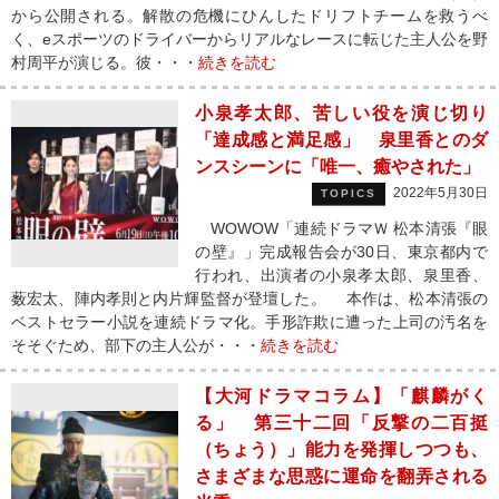
から公開される。解散の危機にひんしたドリフトチームを救うべ
く、eスポーツのドライバーからリアルなレースに転じた主人公を野
村周平が演じる。彼・・・
続きを読む
小泉孝太郎、苦しい役を演じ切り
「達成感と満足感」 泉里香とのダ
ンスシーンに「唯一、癒やされた」
2022年5月30日
TOPICS
WOWOW「連続ドラマＷ 松本清張『眼
の壁』」完成報告会が30日、東京都内で
行われ、出演者の小泉孝太郎、泉里香、
薮宏太、陣内孝則と内片輝監督が登壇した。 本作は、松本清張の
ベストセラー小説を連続ドラマ化。手形詐欺に遭った上司の汚名を
そそぐため、部下の主人公が・・・
続きを読む
【大河ドラマコラム】「麒麟がく
る」 第三十二回「反撃の二百挺
（ちょう）」能力を発揮しつつも、
さまざまな思惑に運命を翻弄される