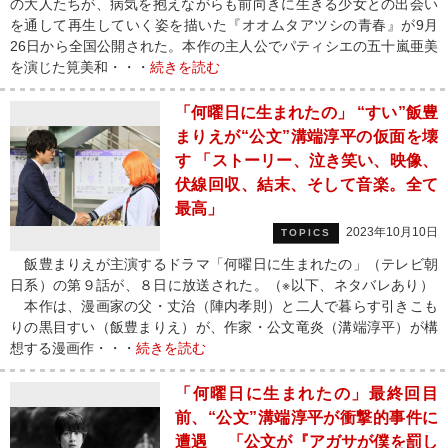
の大人たちが、病気を抱えながらも前向きに生きる少女との出会い
を通して再生していく姿を描いた『オオムタアツシの青春』が9月
26日から全国公開された。本作の主人公でパティシエの五十嵐亜美
を演じた筧美和・・・
続きを読む
「何曜日に生まれたの」 “すい”飯豊
まりえが“公文”溝端淳平の仮面を壊
す 「ストーリー、泣き笑い、映像、
伏線回収、結末、そして音楽。全て
最高」
2023年10月10日
TOPICS
飯豊まりえが主演するドラマ「何曜日に生まれたの」（テレビ朝
日系）の第９話が、８日に放送された。（※以下、ネタバレあり）
本作は、漫画家の父・丈治（陣内孝則）と二人で暮らす引きこも
りの黒目すい（飯豊まりえ）が、作家・公文竜炎（溝端淳平）が構
想する漫画作・・・
続きを読む
「何曜日に生まれたの」最終回目
前、“公文”溝端淳平が衝撃的事件に
遭遇 「公文が『アガサが僕を罰し