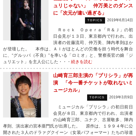
ュリじゃない」 仲万美とのダンス
に「次元が違い過ぎる」
2019年6月14日
TOPICS
Ｒｏｃｋ Ｏｐｅｒａ「Ｒ＆Ｊ」の初
日会見が１３日、東京都内で行われ、出
演者の佐藤流司、仲万美、陣内孝則ほか
が登壇した。 本作は、ＡＩがほとんどの労働を担う時代を舞台
に、“グルッパ（不良）”を率いる「ロミオ」と、警察長官の娘「ジ
ュリエット」を主人公にした・・・
続きを読む
山崎育三郎主演の「プリシラ」が再
演 「今一番チケットが取れないミ
ュージカル」
2019年3月9日
TOPICS
ミュージカル「プリシラ」の初日前日
会見が８日、東京都内で行われ、出演者
の山崎育三郎、ユナク、古屋敬多、陣内
孝則、演出家の宮本亜門氏が出席した。 原作は、１９９４年に公
開された３人のドラァグクイーン（女装パフォーマー）たちの珍道