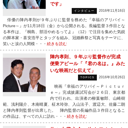
です」
2016年11月16日
インタビュー
俳優の陣内孝則が９年ぶりに監督を務めた『幸福のアリバイ～
Picture～』が11月18日（金）から公開される。長編監督３作目とな
る本作は、『桐島、部活やめるってよ』（12）で注目を集めた気鋭
の脚本家・喜安浩平とタッグを組み、冠婚葬祭と写真をテーマに、
笑いと涙の人間模・・・
続きを読む
陣内孝則、９年ぶり監督作が完成
便乗アピール「『君の名は。』みた
いな映画だと伝えて」
2016年10月26日
TOPICS
映画『幸福のアリバイ～Ｐｉｃｔｕｒ
ｅ～』完成披露試写会が２６日、東京都
内で行われ、出演者の柳葉敏郎、山崎樹
範、浅利陽介、木南晴夏、柾木玲弥、入山法子、渡辺大、佐藤二朗
と陣内孝則監督が出席した。 陣内監督の長編作品３作目となるこ
の作品は、すべての人に訪れ・・・
続きを読む